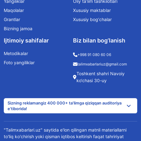
Yangiliklar
Oliy ta’lim tashkilotlari
Maqolalar
Xususiy maktablar
Grantlar
Xususiy bog‘chalar
Bizning jamoa
Ijtimoiy sahifalar
Biz bilan bog’lanish
Metodikalar
+998 91 080 60 06
Foto yangiliklar
talimxabarlariuz@gmail.com
Toshkent shahri Navoiy
ko‘chasi 30-uy
Sizning reklamangiz 400 000+ ta'limga qiziqqan auditoriya
e'tiborida!
"Talimxabarlari.uz" saytida e'lon qilingan matnli materiallarni
to'liq ko'chirish yoki qisman iqtibos keltirish faqat tahririyat