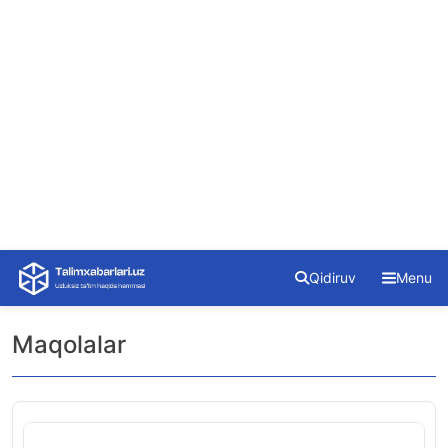
Skip
Qidiruv
Menu
to
content
Maqolalar