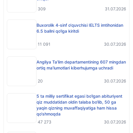
309
31.07.2026
Buxorolik 4-sinf o‘quvchisi IELTS imtihonidan
6.5 ballni qo‘lga kiritdi
11 091
30.07.2026
Angliya Ta’lim departamentining 607 mingdan
ortiq ma’lumotlari kiberhujumga uchradi
20
30.07.2026
5 ta milliy sertifikat egasi bo‘lgan abituriyent
qiz muddatidan oldin talaba bo‘lib, 50 ga
yaqin qizning muvaffaqiyatiga ham hissa
qo‘shmoqda
47 273
30.07.2026