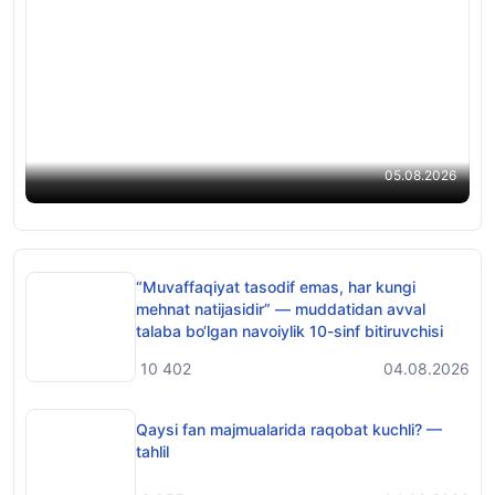
Aqlni charxlaydigan 10 ta til: Til o‘rganishning
ilmiy isbotlangan foydalari
05.08.2026
“Muvaffaqiyat tasodif emas, har kungi
mehnat natijasidir” — muddatidan avval
talaba bo‘lgan navoiylik 10-sinf bitiruvchisi
10 402
04.08.2026
Qaysi fan majmualarida raqobat kuchli? —
tahlil