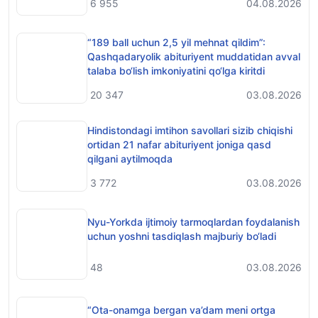
6 955
04.08.2026
“189 ball uchun 2,5 yil mehnat qildim”:
Qashqadaryolik abituriyent muddatidan avval
talaba bo‘lish imkoniyatini qo‘lga kiritdi
20 347
03.08.2026
Hindistondagi imtihon savollari sizib chiqishi
ortidan 21 nafar abituriyent joniga qasd
qilgani aytilmoqda
3 772
03.08.2026
Nyu-Yorkda ijtimoiy tarmoqlardan foydalanish
uchun yoshni tasdiqlash majburiy bo‘ladi
48
03.08.2026
“Ota-onamga bergan va’dam meni ortga