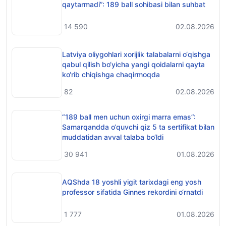
qaytarmadi”: 189 ball sohibasi bilan suhbat
14 590
02.08.2026
Latviya oliygohlari xorijlik talabalarni o‘qishga
qabul qilish bo‘yicha yangi qoidalarni qayta
ko‘rib chiqishga chaqirmoqda
82
02.08.2026
“189 ball men uchun oxirgi marra emas”:
Samarqandda o‘quvchi qiz 5 ta sertifikat bilan
muddatidan avval talaba bo‘ldi
30 941
01.08.2026
AQShda 18 yoshli yigit tarixdagi eng yosh
professor sifatida Ginnes rekordini o‘rnatdi
1 777
01.08.2026