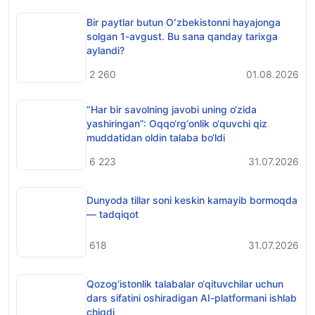
Bir paytlar butun Oʻzbekistonni hayajonga
solgan 1-avgust. Bu sana qanday tarixga
aylandi?
2 260
01.08.2026
“Har bir savolning javobi uning o‘zida
yashiringan”: Oqqo‘rg‘onlik o‘quvchi qiz
muddatidan oldin talaba bo‘ldi
6 223
31.07.2026
Dunyoda tillar soni keskin kamayib bormoqda
— tadqiqot
618
31.07.2026
Qozog‘istonlik talabalar o‘qituvchilar uchun
dars sifatini oshiradigan AI-platformani ishlab
chiqdi