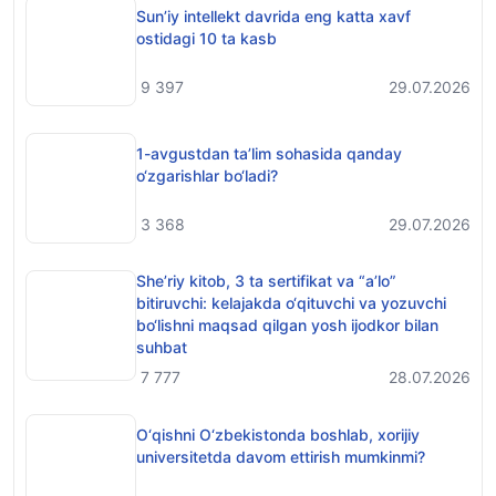
Sun’iy intellekt davrida eng katta xavf
ostidagi 10 ta kasb
9 397
29.07.2026
1-avgustdan ta’lim sohasida qanday
o‘zgarishlar bo‘ladi?
3 368
29.07.2026
She’riy kitob, 3 ta sertifikat va “a’lo”
bitiruvchi: kelajakda o‘qituvchi va yozuvchi
bo‘lishni maqsad qilgan yosh ijodkor bilan
suhbat
7 777
28.07.2026
O‘qishni O‘zbekistonda boshlab, xorijiy
universitetda davom ettirish mumkinmi?