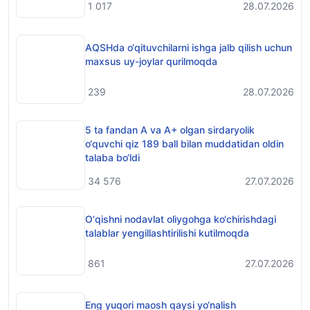
1 017
28.07.2026
AQSHda o‘qituvchilarni ishga jalb qilish uchun
maxsus uy-joylar qurilmoqda
239
28.07.2026
5 ta fandan A va A+ olgan sirdaryolik
o‘quvchi qiz 189 ball bilan muddatidan oldin
talaba bo‘ldi
34 576
27.07.2026
O‘qishni nodavlat oliygohga ko‘chirishdagi
talablar yengillashtirilishi kutilmoqda
861
27.07.2026
Eng yuqori maosh qaysi yo‘nalish