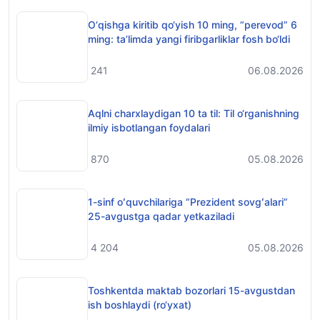
O‘qishga kiritib qo‘yish 10 ming, “perevod” 6
ming: ta’limda yangi firibgarliklar fosh bo‘ldi
241
06.08.2026
Aqlni charxlaydigan 10 ta til: Til o‘rganishning
ilmiy isbotlangan foydalari
870
05.08.2026
1-sinf oʻquvchilariga “Prezident sovgʻalari”
25-avgustga qadar yetkaziladi
4 204
05.08.2026
Toshkentda maktab bozorlari 15-avgustdan
ish boshlaydi (ro‘yxat)