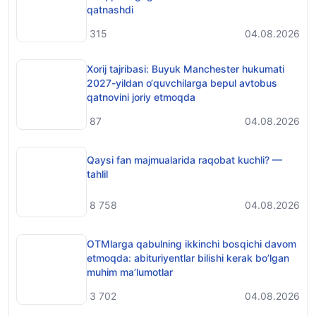
qatnashdi
315
04.08.2026
Xorij tajribasi: Buyuk Manchester hukumati
2027-yildan o‘quvchilarga bepul avtobus
qatnovini joriy etmoqda
87
04.08.2026
Qaysi fan majmualarida raqobat kuchli? —
tahlil
8 758
04.08.2026
OTMlarga qabulning ikkinchi bosqichi davom
etmoqda: abituriyentlar bilishi kerak bo’lgan
muhim ma’lumotlar
3 702
04.08.2026