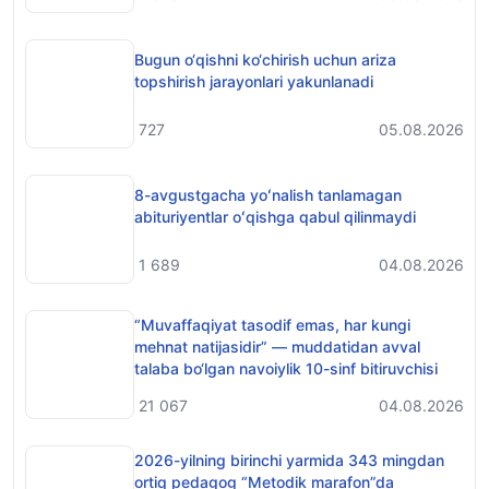
Bugun o‘qishni ko‘chirish uchun ariza
topshirish jarayonlari yakunlanadi
727
05.08.2026
8-avgustgacha yoʻnalish tanlamagan
abituriyentlar oʻqishga qabul qilinmaydi
1 689
04.08.2026
“Muvaffaqiyat tasodif emas, har kungi
mehnat natijasidir” — muddatidan avval
talaba bo‘lgan navoiylik 10-sinf bitiruvchisi
21 067
04.08.2026
2026-yilning birinchi yarmida 343 mingdan
ortiq pedagog “Metodik marafon”da