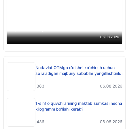
Shifoxonada yuragining 20 foizi ishlayotgan
vaqtda ham nazorat ishilarni tekshirgan
o‘qituvchi hikoyasi
06.08.2026
Nodavlat OTMga o‘qishni ko‘chirish uchun
so‘raladigan majburiy sabablar yengillashtirildi
383
06.08.2026
1-sinf oʻquvchilarining maktab sumkasi necha
kilogramm boʻlishi kerak?
436
06.08.2026