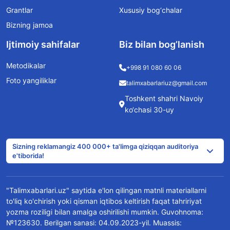
Grantlar
Xususiy bog‘chalar
Bizning jamoa
Ijtimoiy sahifalar
Biz bilan bog’lanish
Metodikalar
+998 91 080 60 06
Foto yangiliklar
talimxabarlariuz@gmail.com
Toshkent shahri Navoiy
ko‘chasi 30-uy
Sizning reklamangiz 400 000+ ta'limga qiziqqan auditoriya
e'tiborida!
"Talimxabarlari.uz" saytida e'lon qilingan matnli materiallarni
to'liq ko'chirish yoki qisman iqtibos keltirish faqat tahririyat
yozma roziligi bilan amalga oshirilishi mumkin. Guvohnoma:
№123630. Berilgan sanasi: 04.09.2023-yil. Muassis: