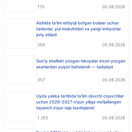
170
05.08.2026
Alohida ta’lim ehtiyoji bo‘lgan bolalar uchun
tanlovlar, pul mukofotlari va yangi imtiyozlar
joriy etiladi
256
05.08.2026
Sunʼiy intellekt yozgan hikoyalar inson yozgan
asarlardan yuqori baholandi — tadqiqot
357
05.08.2026
Uyda yakka tartibda ta’lim oluvchi o‘quvchilar
uchun 2026–2027-o‘quv yiliga mo‘ljallangan
tayanch o‘quv reja tasdiqlandi
1 255
05.08.2026