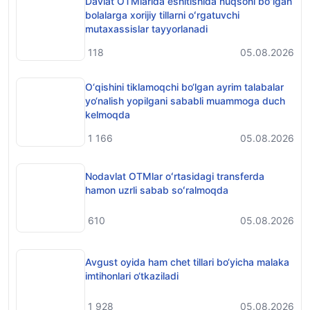
Davlat OTMlarida eshitishida nuqsoni boʻlgan
bolalarga xorijiy tillarni oʻrgatuvchi
mutaxassislar tayyorlanadi
118
05.08.2026
O‘qishini tiklamoqchi bo‘lgan ayrim talabalar
yo‘nalish yopilgani sababli muammoga duch
kelmoqda
1 166
05.08.2026
Nodavlat OTMlar oʻrtasidagi transferda
hamon uzrli sabab soʻralmoqda
610
05.08.2026
Avgust oyida ham chet tillari bo‘yicha malaka
imtihonlari o‘tkaziladi
1 928
05.08.2026