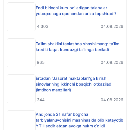
Endi birinchi kurs boʻladigan talabalar
yotoqxonaga qachondan ariza topshiradi?
4 303
04.08.2026
Ta’lim shaklini tanlashda shoshilmang: ta’lim
krediti faqat kunduzgi ta’limga beriladi
965
04.08.2026
Ertadan “Jasorat maktablari”ga kirish
sinovlarining ikkinchi bosqichi o‘tkaziladi
(imtihon manzillari)
344
04.08.2026
Andijonda 21 nafar bog‘cha
tarbiyalanuvchisini mashinasida olib ketayotib
YTH sodir etgan ayolga hukm o‘qildi