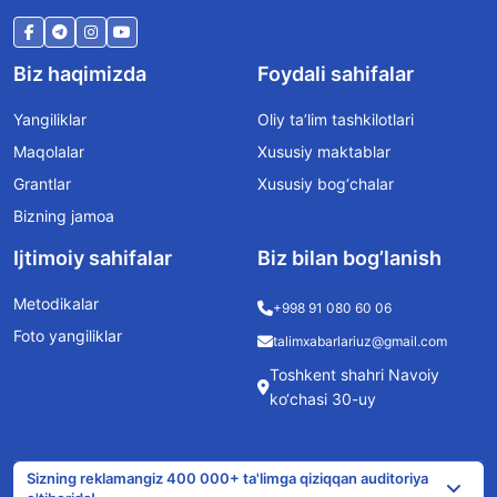
Biz haqimizda
Foydali sahifalar
Yangiliklar
Oliy ta’lim tashkilotlari
Maqolalar
Xususiy maktablar
Grantlar
Xususiy bog‘chalar
Bizning jamoa
Ijtimoiy sahifalar
Biz bilan bog’lanish
Metodikalar
+998 91 080 60 06
Foto yangiliklar
talimxabarlariuz@gmail.com
Toshkent shahri Navoiy
ko‘chasi 30-uy
Sizning reklamangiz 400 000+ ta'limga qiziqqan auditoriya