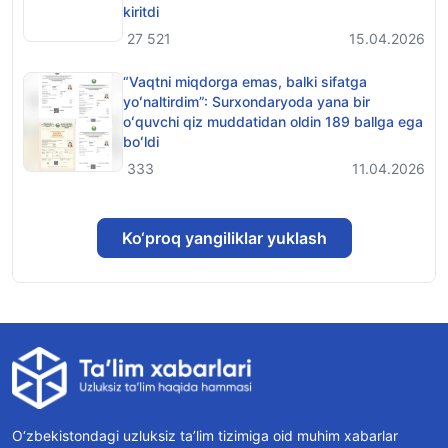
kiritdi
27 521
15.04.2026
“Vaqtni miqdorga emas, balki sifatga
yoʻnaltirdim”: Surxondaryoda yana bir
oʻquvchi qiz muddatidan oldin 189 ballga ega
boʻldi
333
11.04.2026
Ko‘proq yangiliklar yuklash
O‘zbekistondagi uzluksiz ta’lim tizimiga oid muhim xabarlar