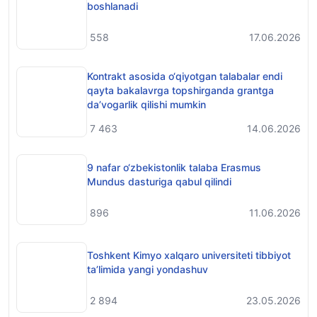
boshlanadi
558
17.06.2026
Kontrakt asosida o‘qiyotgan talabalar endi
qayta bakalavrga topshirganda grantga
da’vogarlik qilishi mumkin
7 463
14.06.2026
9 nafar o‘zbekistonlik talaba Erasmus
Mundus dasturiga qabul qilindi
896
11.06.2026
Toshkent Kimyo xalqaro universiteti tibbiyot
ta’limida yangi yondashuv
2 894
23.05.2026