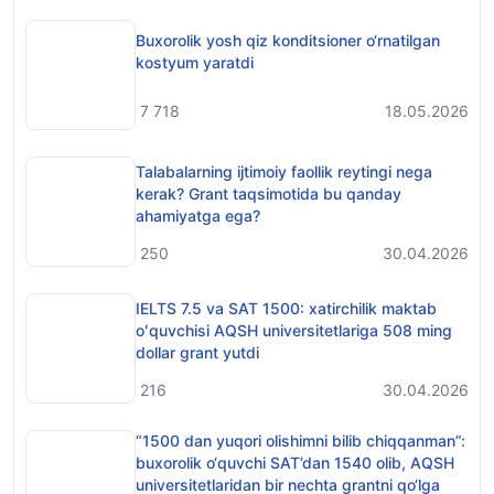
Buxorolik yosh qiz konditsioner o‘rnatilgan
kostyum yaratdi
7 718
18.05.2026
Talabalarning ijtimoiy faollik reytingi nega
kerak? Grant taqsimotida bu qanday
ahamiyatga ega?
250
30.04.2026
IELTS 7.5 va SAT 1500: xatirchilik maktab
oʻquvchisi AQSH universitetlariga 508 ming
dollar grant yutdi
216
30.04.2026
“1500 dan yuqori olishimni bilib chiqqanman”:
buxorolik o‘quvchi SAT’dan 1540 olib, AQSH
universitetlaridan bir nechta grantni qo‘lga