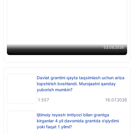
Nogironligi boʻlgan shaxslarga kirish va sertifikat
imtihonlarida qoʻshimcha vaqt beriladi
03.08.2026
Davlat grantini qayta taqsimlash uchun ariza
topshirish boshlandi. Murojaatni qanday
yuborish mumkin?
1 557
16.07.2026
Ijtimoiy reyestr imtiyozi bilan grantga
kirganlar 4 yil davomida grantda o‘qiydimi
yoki faqat 1 yilmi?