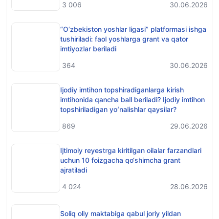
3 006
30.06.2026
“O‘zbekiston yoshlar ligasi” platformasi ishga
tushiriladi: faol yoshlarga grant va qator
imtiyozlar beriladi
364
30.06.2026
Ijodiy imtihon topshiradiganlarga kirish
imtihonida qancha ball beriladi? Ijodiy imtihon
topshiriladigan yoʻnalishlar qaysilar?
869
29.06.2026
Ijtimoiy reyestrga kiritilgan oilalar farzandlari
uchun 10 foizgacha qo‘shimcha grant
ajratiladi
4 024
28.06.2026
Soliq oliy maktabiga qabul joriy yildan