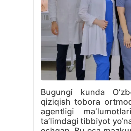
Bugungi kunda O‘zbek
qiziqish tobora ortmoqd
agentligi ma’lumotl
ta’limdagi tibbiyot yo‘n
oshgan. Bu esa mazkur