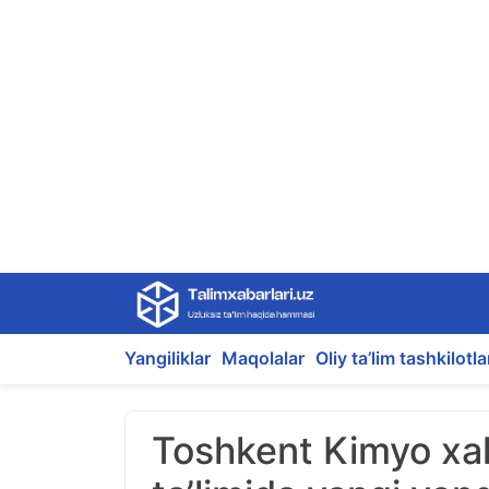
Skip
to
content
Yangiliklar
Maqolalar
Oliy ta’lim tashkilotla
Toshkent Kimyo xalq