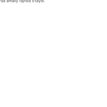
rda amaliy tajriba o‘taydi.