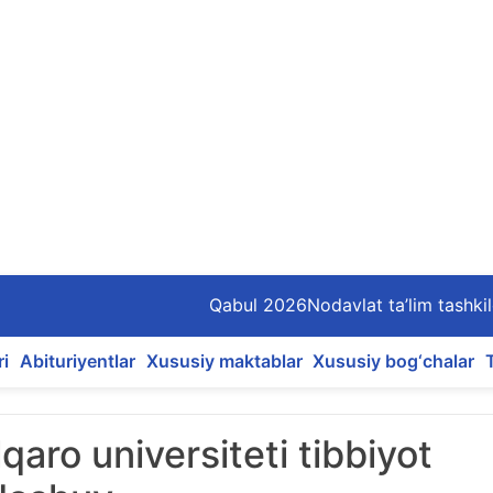
Qabul 2026
Nodavlat ta’lim tashkil
ri
Abituriyentlar
Xususiy maktablar
Xususiy bog‘chalar
aro universiteti tibbiyot