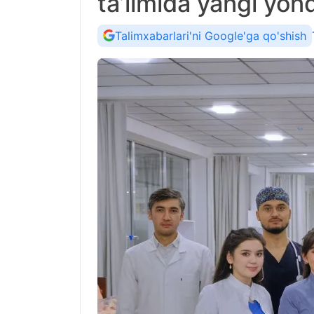
ta’limida yangi yo
Talimxabarlari'ni Google'ga qo'shish