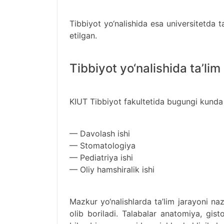
Tibbiyot yo‘nalishida esa universitetda t
etilgan.
Tibbiyot yo‘nalishida ta’lim
KIUT Tibbiyot fakultetida bugungi kund
— Davolash ishi
— Stomatologiya
— Pediatriya ishi
— Oliy hamshiralik ishi
Mazkur yo‘nalishlarda ta’lim jarayoni na
olib boriladi. Talabalar anatomiya, gist