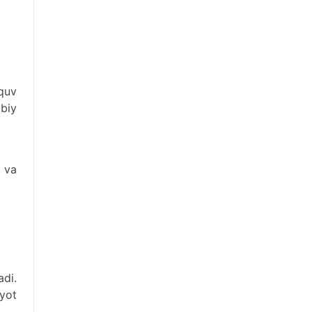
quv
bbiy
h va
adi.
iyot