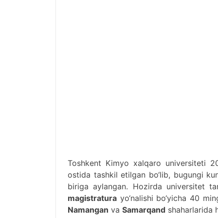
Toshkent Kimyo xalqaro universiteti 2
ostida tashkil etilgan bo‘lib, bugungi k
biriga aylangan. Hozirda universitet t
magistratura
yo‘nalishi bo‘yicha 40 min
Namangan
va
Samarqand
shaharlarida h