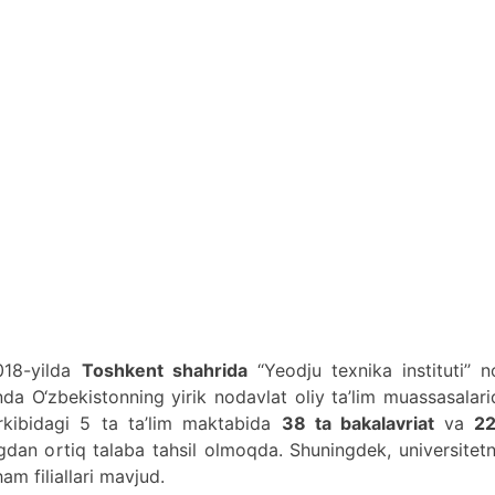
018-yilda
Toshkent shahrida
‘‘Yeodju texnika instituti’’ 
unda O‘zbekistonning yirik nodavlat oliy ta’lim muassasalar
arkibidagi 5 ta ta’lim maktabida
38 ta bakalavriat
va
22
gdan ortiq talaba tahsil olmoqda. Shuningdek, universitet
am filiallari mavjud.