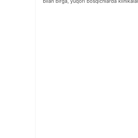
bilan birga, yuqori bosqichlarda klinikala