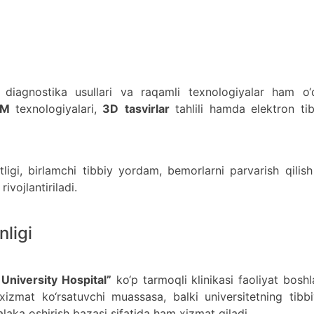
 diagnostika usullari va raqamli texnologiyalar ham o‘
AM
texnologiyalari,
3D
tasvirlar
tahlili hamda elektron ti
ligi, birlamchi tibbiy yordam, bemorlarni parvarish qilis
ivojlantiriladi.
nligi
University Hospital”
ko‘p tarmoqli klinikasi faoliyat boshl
xizmat ko‘rsatuvchi muassasa, balki universitetning tibb
alaka oshirish bazasi sifatida ham xizmat qiladi.