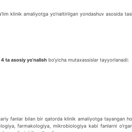
a’lim klinik amaliyotga yo‘naltirilgan yondashuv asosida tas
a
4 ta asosiy yo‘nalish
bo‘yicha mutaxassislar tayyorlanadi:
zariy fanlar bilan bir qatorda klinik amaliyotga tayangan h
ologiya, farmakologiya, mikrobiologiya kabi fanlarni o‘rga