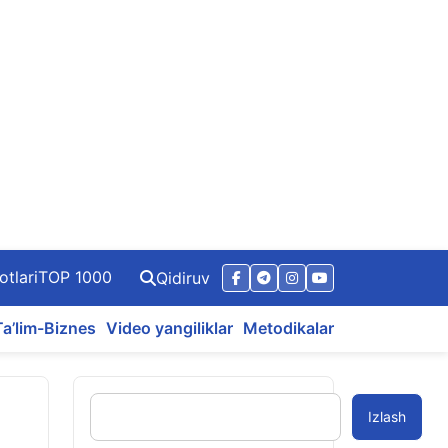
otlari
TOP 1000
Qidiruv
Ta’lim-Biznes
Video yangiliklar
Metodikalar
Izlash