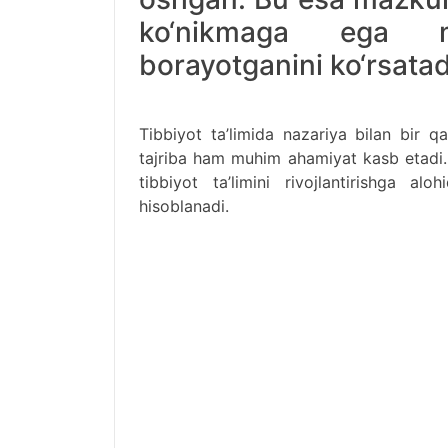
ko‘nikmaga ega mu
borayotganini ko‘rsatad
Tibbiyot ta’limida nazariya bilan bir q
tajriba ham muhim ahamiyat kasb etadi.
tibbiyot ta’limini rivojlantirishga al
hisoblanadi.