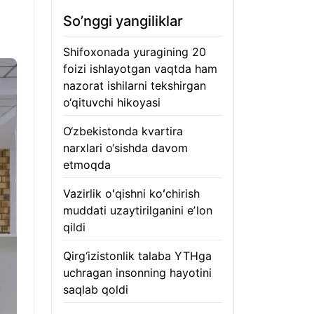
So’nggi yangiliklar
Shifoxonada yuragining 20
foizi ishlayotgan vaqtda ham
nazorat ishilarni tekshirgan
o‘qituvchi hikoyasi
06.08.2026
O‘zbekistonda kvartira
narxlari o‘sishda davom
etmoqda
06.08.2026
Vazirlik oʻqishni koʻchirish
muddati uzaytirilganini eʼlon
qildi
06.08.2026
Qirg‘izistonlik talaba YTHga
uchragan insonning hayotini
saqlab qoldi
06.08.2026