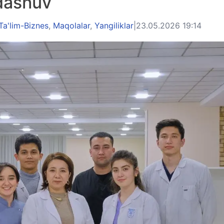
ndashuv
Ta'lim-Biznes
,
Maqolalar
,
Yangiliklar
|
23.05.2026 19:14