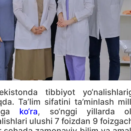
istonda tibbiyot yo‘nalishlari
a. Ta’lim sifatini ta’minlash mill
ariga
ko‘ra
, so‘nggi yillarda ol
alishlari ulushi 7 foizdan 9 foizgac
 sohada zamonaviy bilim va amal