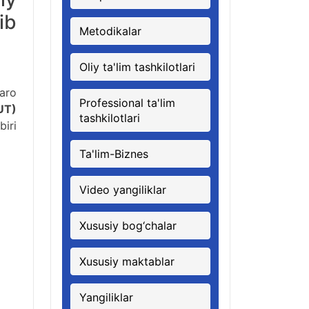
ib
Metodikalar
Oliy ta'lim tashkilotlari
qaro
Professional ta'lim
UT)
tashkilotlari
iri
Ta'lim-Biznes
Video yangiliklar
Xususiy bog‘chalar
Xususiy maktablar
Yangiliklar