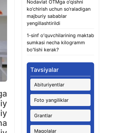
Nodavlat OTMga o‘qishni
ko‘chirish uchun so‘raladigan
majburiy sabablar
yengillashtirildi
06.08.2026
1-sinf oʻquvchilarining maktab
sumkasi necha kilogramm
boʻlishi kerak?
06.08.2026
Tavsiyalar
Abituriyentlar
ga
Foto yangiliklar
iy
iy
Grantlar
ha
iy
Maqolalar