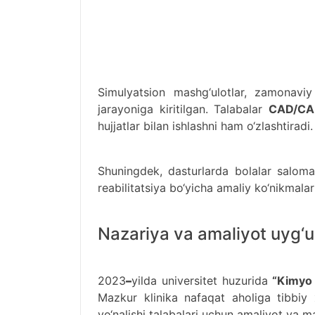
Simulyatsion mashg‘ulotlar, zamonaviy
jarayoniga kiritilgan. Talabalar
CAD/C
hujjatlar bilan ishlashni ham o‘zlashtiradi.
Shuningdek, dasturlarda bolalar salomat
reabilitatsiya bo‘yicha amaliy ko‘nikmalar r
Nazariya va amaliyot uyg‘u
2023
–
yilda universitet huzurida
“Kimyo 
Mazkur klinika nafaqat aholiga tibbiy 
yo‘nalishi talabalari uchun amaliyot va m