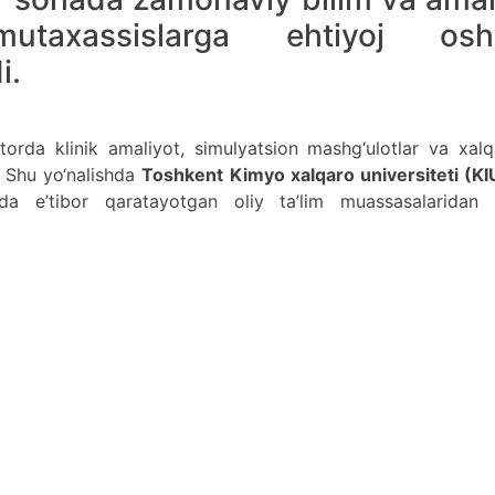
taxassislarga ehtiyoj osh
i.
atorda klinik amaliyot, simulyatsion mashg‘ulotlar va xal
 Shu yo‘nalishda
Toshkent Kimyo xalqaro universiteti (KI
ohida e’tibor qaratayotgan oliy ta’lim muassasalaridan b