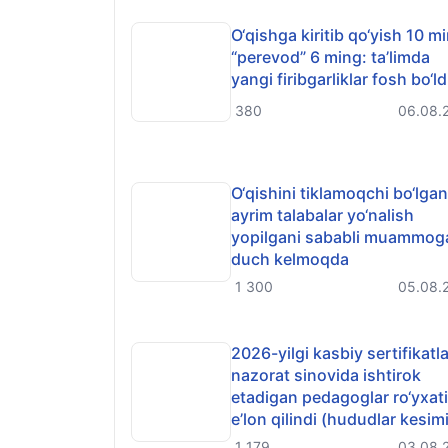
O‘qishga kiritib qo‘yish 10 m
“perevod” 6 ming: ta’limda
yangi firibgarliklar fosh bo‘ld
380
06.08.
O‘qishini tiklamoqchi bo‘lgan
ayrim talabalar yo‘nalish
yopilgani sababli muammog
duch kelmoqda
1 300
05.08.
2026-yilgi kasbiy sertifikatl
nazorat sinovida ishtirok
etadigan pedagoglar ro‘yxati
e’lon qilindi (hududlar kesim
1 179
03.08.