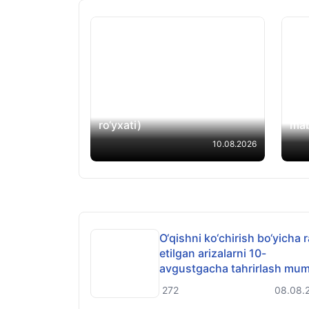
Xorijda olingan diplomlarni
tan olish bo‘yicha navbatdagi
Ta’
test sinovi 13-avgust kuni
his
o‘tkaziladi (ishtirokchilar
o‘q
ro‘yxati)
mab
10.08.2026
O‘qishni ko‘chirish bo‘yicha 
etilgan arizalarni 10-
avgustgacha tahrirlash mum
272
08.08.