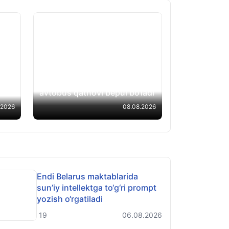
Angliyaning ayrim
gan:
hududlarida 16–18 yoshli
masi
yoshlar uchun avgust oyida
avtobus qatnovi bepul bo‘ladi
.2026
08.08.2026
Endi Belarus maktablarida
sun’iy intellektga to‘g‘ri prompt
yozish o‘rgatiladi
19
06.08.2026