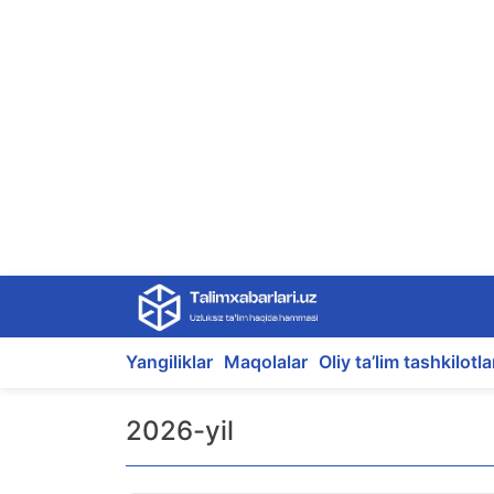
Skip
to
content
Yangiliklar
Maqolalar
Oliy ta’lim tashkilotla
2026-yil