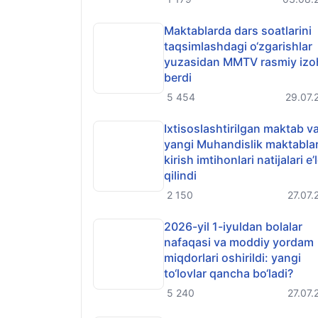
Maktablarda dars soatlarini
taqsimlashdagi o‘zgarishlar
yuzasidan MMTV rasmiy izo
berdi
5 454
29.07.
Ixtisoslashtirilgan maktab v
yangi Muhandislik maktabla
kirish imtihonlari natijalari e’
qilindi
2 150
27.07.
2026-yil 1-iyuldan bolalar
nafaqasi va moddiy yordam
miqdorlari oshirildi: yangi
to‘lovlar qancha bo‘ladi?
5 240
27.07.