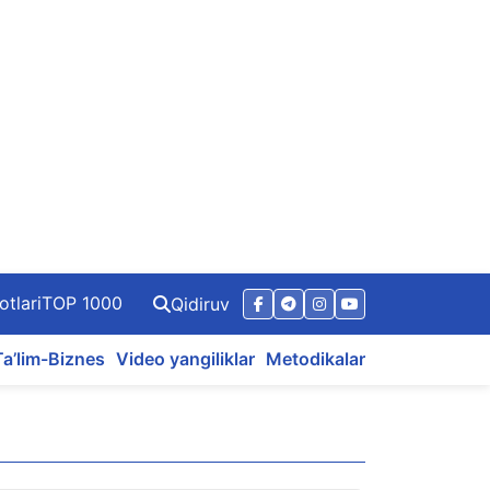
otlari
TOP 1000
Qidiruv
Ta’lim-Biznes
Video yangiliklar
Metodikalar