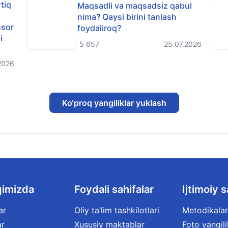
rtiq
Maqsadli va maqsadsiz qabul
nima? Qaysi birini tanlash
ssor
foydaliroq?
i
5 657
25.07.2026
2026
Ko‘proq yangiliklar yuklash
qimizda
Foydali sahifalar
Ijtimoiy s
ar
Oliy ta’lim tashkilotlari
Metodikalar
ar
Xususiy maktablar
Foto yangili