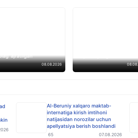
lim sohasiga qo‘shgan
sasi uchun 1 500 nafar
Hujum yaxshi rejalashtiril
ituvchiga 120 milliard so‘m
Tailanddagi maktab otish
lag‘ ajratilgan
bo‘yicha yangi tafsilotlar
08.08.2026
08.08
Al-Beruniy xalqaro maktab-
rad
internatiga kirish imtihoni
natijasidan norozilar uchun
kin
apellyatsiya berish boshlandi
2026
65
07.08.2026