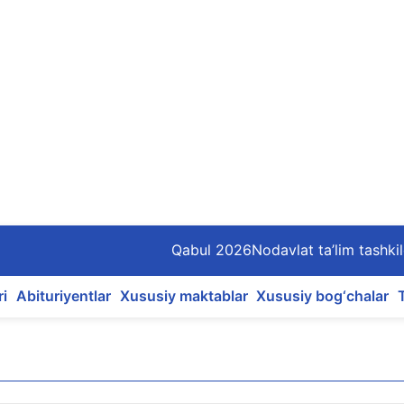
Qabul 2026
Nodavlat ta’lim tashkil
ri
Abituriyentlar
Xususiy maktablar
Xususiy bog‘chalar