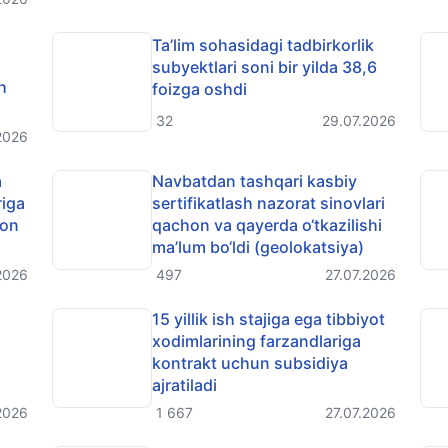
Ta’lim sohasidagi tadbirkorlik
subyektlari soni bir yilda 38,6
h
foizga oshdi
32
29.07.2026
2026
a
Navbatdan tashqari kasbiy
riga
sertifikatlash nazorat sinovlari
lon
qachon va qayerda o‘tkazilishi
ma’lum bo‘ldi (geolokatsiya)
2026
497
27.07.2026
15 yillik ish stajiga ega tibbiyot
xodimlarining farzandlariga
kontrakt uchun subsidiya
ajratiladi
2026
1 667
27.07.2026