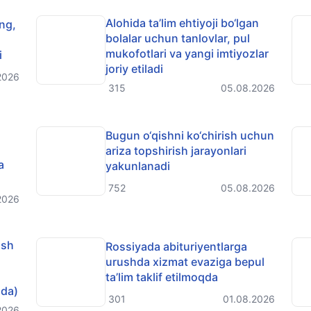
Alohida ta’lim ehtiyoji bo‘lgan
ing,
bolalar uchun tanlovlar, pul
mukofotlari va yangi imtiyozlar
i
joriy etiladi
2026
315
05.08.2026
Bugun o‘qishni ko‘chirish uchun
ariza topshirish jarayonlari
a
yakunlanadi
752
05.08.2026
2026
ash
Rossiyada abituriyentlarga
urushda xizmat evaziga bepul
ta’lim taklif etilmoqda
ida)
301
01.08.2026
2026