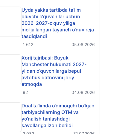
Uyda yakka tartibda ta’lim
oluvchi o‘quvchilar uchun
2026–2027-o‘quv yiliga
mo‘ljallangan tayanch o‘quv reja
tasdiqlandi
1 612
05.08.2026
Xorij tajribasi: Buyuk
Manchester hukumati 2027-
yildan o‘quvchilarga bepul
avtobus qatnovini joriy
etmoqda
92
04.08.2026
Dual ta’limda o‘qimoqchi bo‘lgan
tarbiyachilarning OTM va
yo‘nalish tanlashdagi
savollariga izoh berildi
2 082
31.07.2026