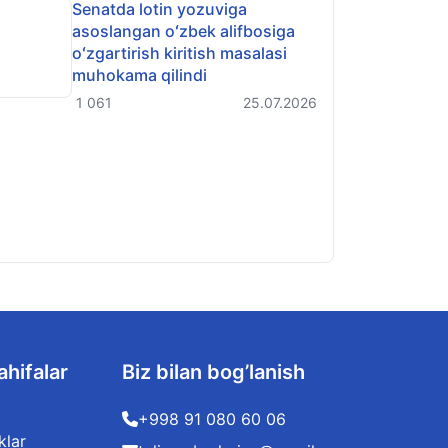
Senatda lotin yozuviga
asoslangan oʻzbek alifbosiga
oʻzgartirish kiritish masalasi
muhokama qilindi
1 061
25.07.2026
ahifalar
Biz bilan bog’lanish
+998 91 080 60 06
klar