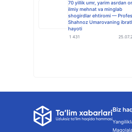
70 yillik umr, yarim asrdan o
ilmiy mehnat va minglab
shogirdlar ehtiromi — Profe
Shahnoz Umarovaning ibratl
hayoti
1 431
25.07.
Biz ha
Yangilikl
Maqolal