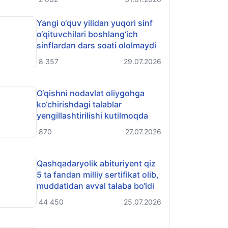
Yangi o‘quv yilidan yuqori sinf
o‘qituvchilari boshlang‘ich
sinflardan dars soati ololmaydi
8 357
29.07.2026
O‘qishni nodavlat oliygohga
ko‘chirishdagi talablar
yengillashtirilishi kutilmoqda
870
27.07.2026
Qashqadaryolik abituriyent qiz
5 ta fandan milliy sertifikat olib,
muddatidan avval talaba bo‘ldi
44 450
25.07.2026