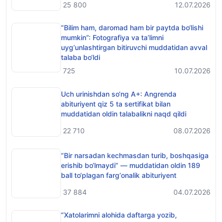
25 800
12.07.2026
“Bilim ham, daromad ham bir paytda bo‘lishi
mumkin”: Fotografiya va ta’limni
uyg‘unlashtirgan bitiruvchi muddatidan avval
talaba bo‘ldi
725
10.07.2026
Uch urinishdan so‘ng A+: Angrenda
abituriyent qiz 5 ta sertifikat bilan
muddatidan oldin talabalikni naqd qildi
22 710
08.07.2026
“Bir narsadan kechmasdan turib, boshqasiga
erishib bo‘lmaydi” — muddatidan oldin 189
ball to‘plagan farg‘onalik abituriyent
37 884
04.07.2026
“Xatolarimni alohida daftarga yozib,