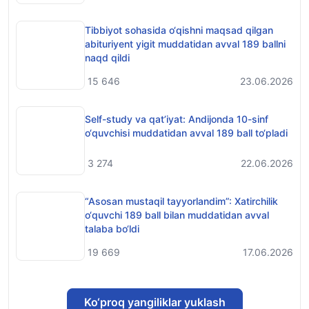
Tibbiyot sohasida o‘qishni maqsad qilgan
abituriyent yigit muddatidan avval 189 ballni
naqd qildi
15 646
23.06.2026
Self-study va qat’iyat: Andijonda 10-sinf
o‘quvchisi muddatidan avval 189 ball to‘pladi
3 274
22.06.2026
“Asosan mustaqil tayyorlandim”: Xatirchilik
o‘quvchi 189 ball bilan muddatidan avval
talaba bo‘ldi
19 669
17.06.2026
Ko‘proq yangiliklar yuklash