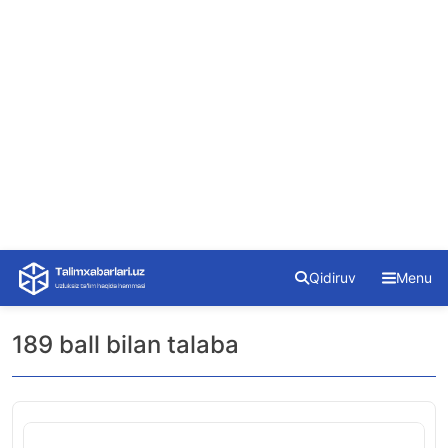
Skip
Qidiruv
Menu
to
content
189 ball bilan talaba