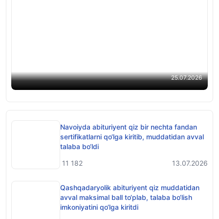
Qashqadaryolik abituriyent qiz 5 ta fandan milliy
sertifikat olib, muddatidan avval talaba bo‘ldi
25.07.2026
Navoiyda abituriyent qiz bir nechta fandan
sertifikatlarni qo‘lga kiritib, muddatidan avval
talaba bo‘ldi
11 182
13.07.2026
Qashqadaryolik abituriyent qiz muddatidan
avval maksimal ball to‘plab, talaba bo‘lish
imkoniyatini qo‘lga kiritdi