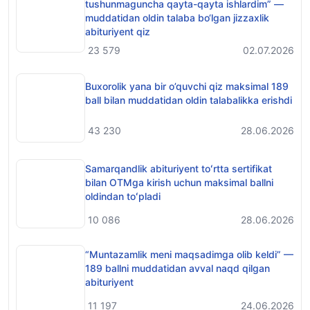
tushunmaguncha qayta-qayta ishlardim” —
muddatidan oldin talaba bo‘lgan jizzaxlik
abituriyent qiz
23 579
02.07.2026
Buxorolik yana bir o’quvchi qiz maksimal 189
ball bilan muddatidan oldin talabalikka erishdi
43 230
28.06.2026
Samarqandlik abituriyent toʻrtta sertifikat
bilan OTMga kirish uchun maksimal ballni
oldindan toʻpladi
10 086
28.06.2026
“Muntazamlik meni maqsadimga olib keldi” —
189 ballni muddatidan avval naqd qilgan
abituriyent
11 197
24.06.2026