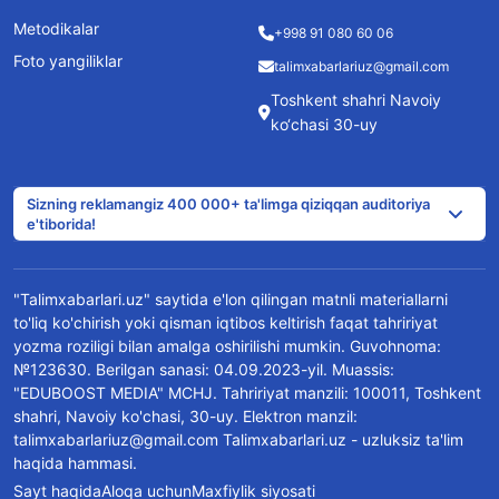
Metodikalar
+998 91 080 60 06
Foto yangiliklar
talimxabarlariuz@gmail.com
Toshkent shahri Navoiy
ko‘chasi 30-uy
Sizning reklamangiz 400 000+ ta'limga qiziqqan auditoriya
e'tiborida!
"Talimxabarlari.uz" saytida e'lon qilingan matnli materiallarni
to'liq ko'chirish yoki qisman iqtibos keltirish faqat tahririyat
yozma roziligi bilan amalga oshirilishi mumkin. Guvohnoma:
№123630. Berilgan sanasi: 04.09.2023-yil. Muassis:
"EDUBOOST MEDIA" MCHJ. Tahririyat manzili: 100011, Toshkent
shahri, Navoiy ko'chasi, 30-uy. Elektron manzil:
talimxabarlariuz@gmail.com Talimxabarlari.uz - uzluksiz ta'lim
haqida hammasi.
Sayt haqida
Aloqa uchun
Maxfiylik siyosati