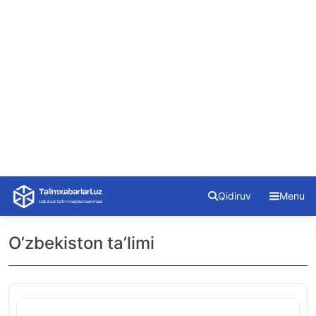
Skip
Qidiruv
Menu
to
content
O’zbekiston ta’limi