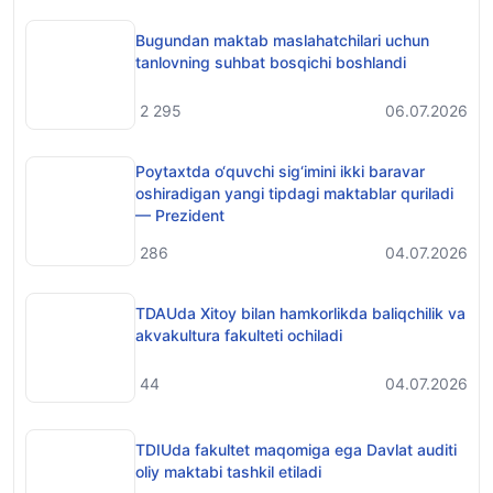
Bugundan maktab maslahatchilari uchun
tanlovning suhbat bosqichi boshlandi
2 295
06.07.2026
Poytaxtda o‘quvchi sig‘imini ikki baravar
oshiradigan yangi tipdagi maktablar quriladi
— Prezident
286
04.07.2026
TDAUda Xitoy bilan hamkorlikda baliqchilik va
akvakultura fakulteti ochiladi
44
04.07.2026
TDIUda fakultet maqomiga ega Davlat auditi
oliy maktabi tashkil etiladi