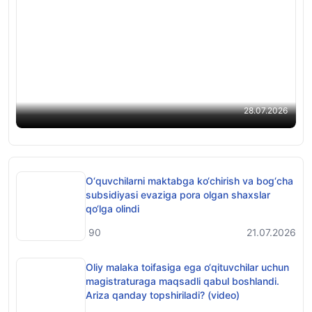
Endi OTMlarda yakuniy nazorat imtihonlarini
onlayn kuzatish mumkin bo‘ladi — qaror loyihasi
28.07.2026
O‘quvchilarni maktabga ko‘chirish va bog‘cha
subsidiyasi evaziga pora olgan shaxslar
qo‘lga olindi
90
21.07.2026
Oliy malaka toifasiga ega o‘qituvchilar uchun
magistraturaga maqsadli qabul boshlandi.
Ariza qanday topshiriladi? (video)