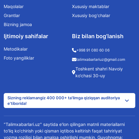
Maqolalar
Xususiy maktablar
Grantlar
Xususiy bog‘chalar
Bizning jamoa
Ijtimoiy sahifalar
Biz bilan bog’lanish
Metodikalar
+998 91 080 60 06
Foto yangiliklar
talimxabarlariuz@gmail.com
Toshkent shahri Navoiy
ko‘chasi 30-uy
Sizning reklamangiz 400 000+ ta'limga qiziqqan auditoriya
e'tiborida!
"Talimxabarlari.uz" saytida e'lon qilingan matnli materiallarni
to'liq ko'chirish yoki qisman iqtibos keltirish faqat tahririyat
yozma roziligi bilan amalga oshirilishi mumkin. Guvohnoma: