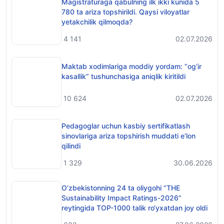
Magistraturaga qabulning ilk ikki kunida 5
780 ta ariza topshirildi. Qaysi viloyatlar
yetakchilik qilmoqda?
4 141
02.07.2026
Maktab xodimlariga moddiy yordam: “og‘ir
kasallik” tushunchasiga aniqlik kiritildi
10 624
02.07.2026
Pedagoglar uchun kasbiy sertifikatlash
sinovlariga ariza topshirish muddati e’lon
qilindi
1 329
30.06.2026
O‘zbekistonning 24 ta oliygohi “THE
Sustainability Impact Ratings-2026”
reytingida TOP-1000 talik ro‘yxatdan joy oldi