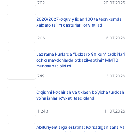
702
20.07.2026
2026/2027-o‘quv yilidan 100 ta texnikumda
xalqaro ta’lim dasturlari joriy etiladi
206
16.07.2026
Jazirama kunlarda “Dolzarb 90 kun” tadbirlari
ochiq maydonlarda o‘tkazilyaptimi? MMTB
munosabat bildirdi
749
13.07.2026
O‘qishni ko‘chirish va tiklash bo‘yicha turdosh
yo‘nalishlar ro‘yxati tasdiqlandi
1 243
11.07.2026
Abituriyentlarga eslatma: Ko‘rsatilgan sana va