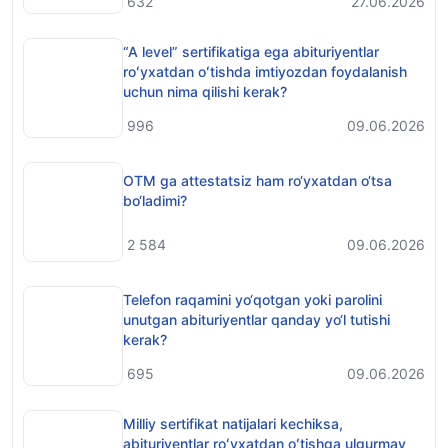
632
27.06.2026
“A level” sertifikatiga ega abituriyentlar
roʻyxatdan oʻtishda imtiyozdan foydalanish
uchun nima qilishi kerak?
996
09.06.2026
OTM ga attestatsiz ham ro‘yxatdan o‘tsa
bo‘ladimi?
2 584
09.06.2026
Telefon raqamini yo‘qotgan yoki parolini
unutgan abituriyentlar qanday yo‘l tutishi
kerak?
695
09.06.2026
Milliy sertifikat natijalari kechiksa,
abituriyentlar roʻyxatdan oʻtishga ulgurmay