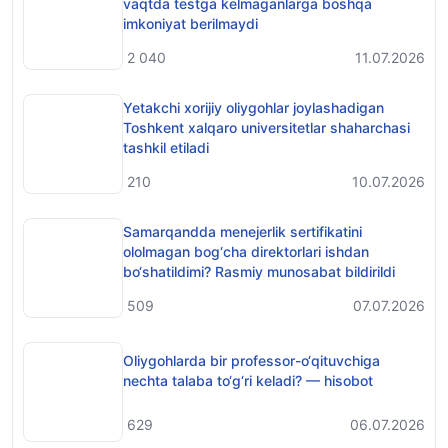
vaqtda testga kelmaganlarga boshqa
imkoniyat berilmaydi
2 040
11.07.2026
Yetakchi xorijiy oliygohlar joylashadigan
Toshkent xalqaro universitetlar shaharchasi
tashkil etiladi
210
10.07.2026
Samarqandda menejerlik sertifikatini
ololmagan bog‘cha direktorlari ishdan
bo‘shatildimi? Rasmiy munosabat bildirildi
509
07.07.2026
Oliygohlarda bir professor-o‘qituvchiga
nechta talaba to‘g‘ri keladi? — hisobot
629
06.07.2026