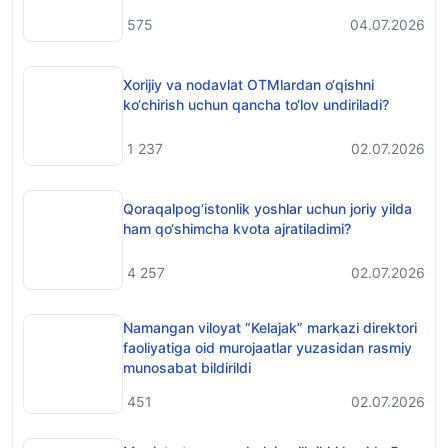
575
04.07.2026
Xorijiy va nodavlat OTMlardan o‘qishni
ko‘chirish uchun qancha to‘lov undiriladi?
1 237
02.07.2026
Qoraqalpog‘istonlik yoshlar uchun joriy yilda
ham qo‘shimcha kvota ajratiladimi?
4 257
02.07.2026
Namangan viloyat “Kelajak” markazi direktori
faoliyatiga oid murojaatlar yuzasidan rasmiy
munosabat bildirildi
451
02.07.2026