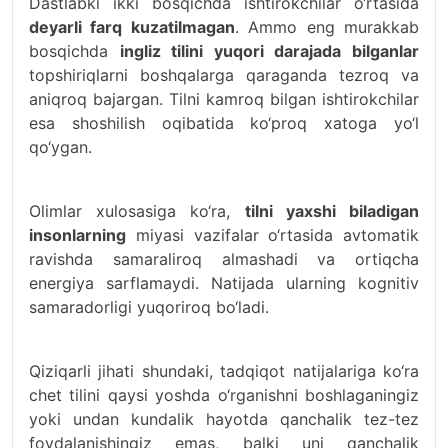
Dastlabki ikki bosqichda ishtirokchilar o‘rtasida
deyarli farq kuzatilmagan
. Ammo eng murakkab
bosqichda
ingliz tilini yuqori darajada bilganlar
topshiriqlarni boshqalarga qaraganda tezroq va
aniqroq bajargan. Tilni kamroq bilgan ishtirokchilar
esa shoshilish oqibatida ko‘proq xatoga yo‘l
qo‘ygan.
Olimlar xulosasiga ko‘ra,
tilni yaxshi biladigan
insonlarning
miyasi vazifalar o‘rtasida avtomatik
ravishda samaraliroq almashadi va ortiqcha
energiya sarflamaydi. Natijada ularning kognitiv
samaradorligi yuqoriroq bo‘ladi.
Qiziqarli jihati shundaki, tadqiqot natijalariga ko‘ra
chet tilini qaysi yoshda o‘rganishni boshlaganingiz
yoki undan kundalik hayotda qanchalik tez-tez
foydalanishingiz emas, balki uni qanchalik