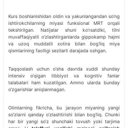
Kurs boshlanishidan oldin va yakunlangandan so‘ng
ishtirokchilarning miyasi funksional MRT orqali
tekshirilgan. Natijalar shuni ko‘rsatdiki, tilni
muvaffaqiyatli o‘zlashtirganlarda gippokamp hajmi
va uzoq muddatli xotira bilan bog‘liq miya
qismlarining faolligi sezilarli darajada oshgan.
Taqqoslash uchun o‘sha davrda xuddi shunday
intensiv o‘qigan tibbiyot va kognitiv fanlar
talabalari ham kuzatilgan. Ammo ularda bunday
o‘zgarishlar aniqlanmagan.
Olimlarning fikricha, bu jarayon miyaning yangi
so‘zlarni qanday o‘zlashtirishi bilan bog‘liq. Chunki
har bir yangi so‘z shunchaki tovush yoki tarjima