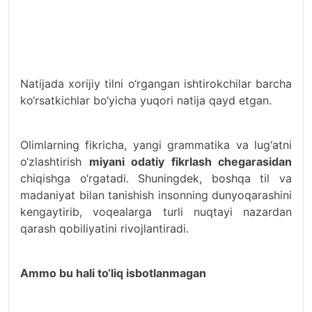
Natijada xorijiy tilni o‘rgangan ishtirokchilar barcha
ko‘rsatkichlar bo‘yicha yuqori natija qayd etgan.
Olimlarning fikricha, yangi grammatika va lug‘atni
o‘zlashtirish
miyani odatiy fikrlash chegarasidan
chiqishga o‘rgatadi. Shuningdek, boshqa til va
madaniyat bilan tanishish insonning dunyoqarashini
kengaytirib, voqealarga turli nuqtayi nazardan
qarash qobiliyatini rivojlantiradi.
Ammo bu hali to‘liq isbotlanmagan