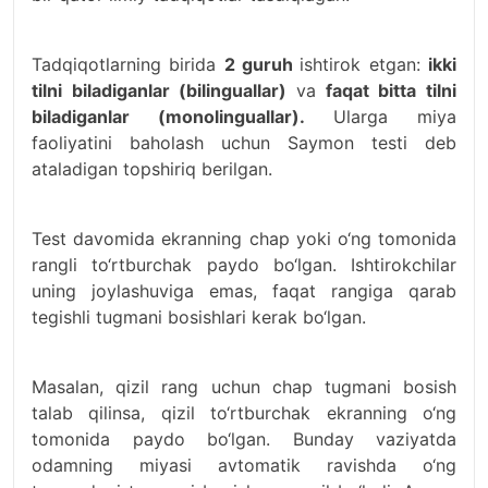
Tadqiqotlarning birida
2 guruh
ishtirok etgan:
ikki
tilni biladiganlar (bilinguallar)
va
faqat bitta tilni
biladiganlar (monolinguallar).
Ularga miya
faoliyatini baholash uchun Saymon testi deb
ataladigan topshiriq berilgan.
Test davomida ekranning chap yoki o‘ng tomonida
rangli to‘rtburchak paydo bo‘lgan. Ishtirokchilar
uning joylashuviga emas, faqat rangiga qarab
tegishli tugmani bosishlari kerak bo‘lgan.
Masalan, qizil rang uchun chap tugmani bosish
talab qilinsa, qizil to‘rtburchak ekranning o‘ng
tomonida paydo bo‘lgan. Bunday vaziyatda
odamning miyasi avtomatik ravishda o‘ng