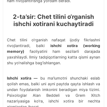
ham rivojlantirishga yordam beradi.
2-ta’sir: Chet tilini o‘rganish
ishchi xotirani kuchaytiradi
Chet tilini o‘rganish nafaqat ijodiy fikrlashni
rivojlantiradi, balki
ishchi xotira (working
memory)
faoliyatini ham sezilarli darajada
yaxshilaydi. Ilmiy tadqiqotlarning katta qismi aynan
shu yo‘nalishga bag‘ishlangan.
Ishchi xotira —
bu ma’lumotni shunchaki eslab
qolish emas, balki uni ayni paytda qayta ishlash va
undan foydalanish imkonini beradigan miya tizimi.
Psixologlar Alan Beddeli va Grem Xitch
nazariyasiga ko‘ra, ishchi xotira bir nechta
qismlardan iborat.