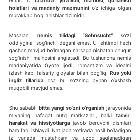
emas. U
talaffuzi, yozilishi, ma’nosi, qo‘llanish
holatlari va madaniy mazmunini
o‘z ichiga olgan
murakkab bog‘lanishlar tizimidir.
Masalan,
nemis tilidagi “Sehnsucht”
so‘zi
oddiygina “sog‘inch” degani emas. U “ehtimol hech
qachon mavjud bo‘lmagan narsaga nisbatan chuqur
sog‘inish” ma’nosini anglatadi. Bu tushuncha nemis
madaniyatida Gyote ijodi, romantizm va idealni
izlash kabi falsafiy g‘oyalar bilan bog‘liq.
Rus yoki
ingliz tillarida
esa bu so‘zning aynan o‘xshash
muqobili mavjud emas.
Shu sababli
bitta yangi so‘zni o‘rganish
jarayonida
miyaning nafaqat nutq markazlari, balki
tasvir,
harakat va hissiyotlarga
javob beruvchi qismlari
ham faol ishlaydi. Natijada xotirada hosil bo‘ladigan
iz yanada mustahkam va uzoq saqlanadigan