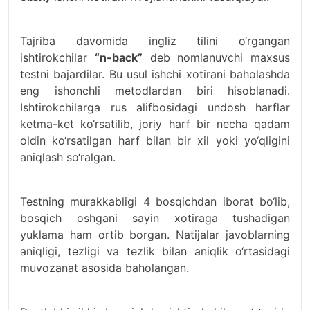
Tajriba davomida ingliz tilini o‘rgangan
ishtirokchilar
“n-back”
deb nomlanuvchi maxsus
testni bajardilar. Bu usul ishchi xotirani baholashda
eng ishonchli metodlardan biri hisoblanadi.
Ishtirokchilarga rus alifbosidagi undosh harflar
ketma-ket ko‘rsatilib, joriy harf bir necha qadam
oldin ko‘rsatilgan harf bilan bir xil yoki yo‘qligini
aniqlash so‘ralgan.
Testning murakkabligi 4 bosqichdan iborat bo‘lib,
bosqich oshgani sayin xotiraga tushadigan
yuklama ham ortib borgan. Natijalar javoblarning
aniqligi, tezligi va tezlik bilan aniqlik o‘rtasidagi
muvozanat asosida baholangan.