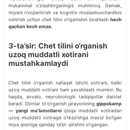
mukammal o‘zlashtirganingiz muhimroq. Demak,
miyani rivojlantirish va kognitiv moslashuvchanlikni
oshirish uchun chet tilini o‘rganishni boshlash
hech
qachon kech emas.
3-ta’sir: Chet tilini o‘rganish
uzoq muddatli xotirani
mustahkamlaydi
Chet tilini o‘rganish nafaqat ishchi xotirani, balki
uzoq muddatli xotirani ham yaxshilashi mumkin. Bu
haqda, avvalo, neyrobiologik tadqiqotlar dalolat
beradi. Olimlar til o‘rganish jarayonining
gippokamp
— yangi ma’lumotlarni
qisqa muddatli xotiradan
uzoq muddatli xotiraga o‘tkazishga mas’ul bo‘lgan
miya qismiga qanday ta’sir qilishini o‘rgangan.