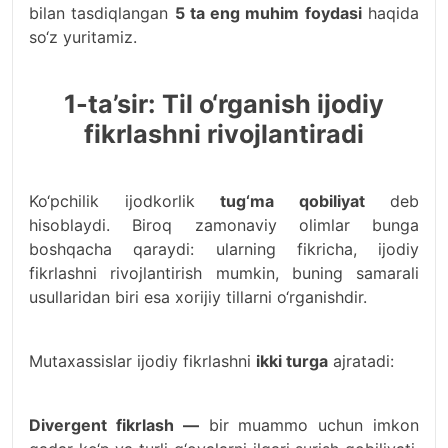
bilan tasdiqlangan
5 ta eng muhim foydasi
haqida
so‘z yuritamiz.
1-ta’sir: Til o‘rganish ijodiy
fikrlashni rivojlantiradi
Ko‘pchilik ijodkorlik
tug‘ma qobiliyat
deb
hisoblaydi. Biroq zamonaviy olimlar bunga
boshqacha qaraydi: ularning fikricha, ijodiy
fikrlashni rivojlantirish mumkin, buning samarali
usullaridan biri esa xorijiy tillarni o‘rganishdir.
Mutaxassislar ijodiy fikrlashni
ikki turga
ajratadi:
Divergent fikrlash —
bir muammo uchun imkon