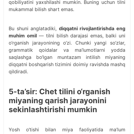
qobiliyatini yaxshilashi mumkin. Buning uchun tilni
mukammal bilish shart emas.
Bu shuni anglatadiki,
diqqatni rivojlantirishda eng
muhim omil
— tilni bilish darajasi emas, balki uni
o‘rganish jarayonining o‘zi. Chunki yangi so‘zlar,
grammatik qoidalar va ma’lumotlarni yodda
saqlashga bo‘lgan muntazam intilish miyaning
diqqatni boshqarish tizimini doimiy ravishda mashq
qildiradi.
5-ta’sir: Chet tilini o‘rganish
miyaning qarish jarayonini
sekinlashtirishi mumkin
Yosh o‘tishi bilan miya faoliyatida ma’lum