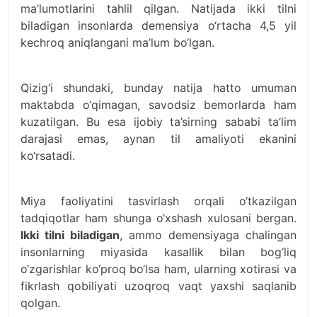
ma’lumotlarini tahlil qilgan. Natijada ikki tilni
biladigan insonlarda demensiya o‘rtacha 4,5 yil
kechroq aniqlangani ma’lum bo‘lgan.
Qizig‘i shundaki, bunday natija hatto umuman
maktabda o‘qimagan, savodsiz bemorlarda ham
kuzatilgan. Bu esa ijobiy ta’sirning sababi ta’lim
darajasi emas, aynan til amaliyoti ekanini
ko‘rsatadi.
Miya faoliyatini tasvirlash orqali o‘tkazilgan
tadqiqotlar ham shunga o‘xshash xulosani bergan.
Ikki tilni biladigan
, ammo demensiyaga chalingan
insonlarning miyasida kasallik bilan bog‘liq
o‘zgarishlar ko‘proq bo‘lsa ham, ularning xotirasi va
fikrlash qobiliyati uzoqroq vaqt yaxshi saqlanib
qolgan.