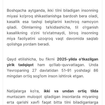
Boshqacha aytganda, ikki tilni biladigan insonning
miyasi ko‘proq shikastlanishga bardosh bera oladi,
kasallik esa tashqi belgilarini kechroq namoyon
qiladi. Olimlarning ta’kidlashicha, til o‘rganish
kasallikning o‘zini to‘xtatmaydi, biroq insonning
miya faoliyatini uzoqroq vaqt davomida saqlab
qolishga yordam beradi.
Qayd etilishicha, bu fikrni
2025-yilda o‘tkazilgan
yirik tadqiqot
ham qo‘llab-quvvatlagan. Unda
Yevropaning 27 davlatidan 51–91 yoshdagi 86
mingdan ortiq sog‘lom inson ishtirok etgan.
Natijalarga ko‘ra,
ikki va undan ortiq tilda
muntazam muloqot qiladigan insonlarda miyaning
erta qarishi xavfi faqat bitta tilni biladiganlarga