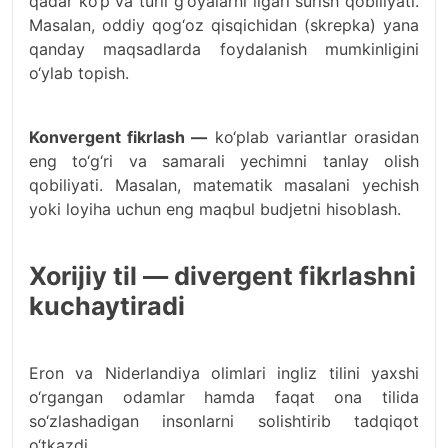
qadar ko‘p va turli g‘oyalarni ilgari surish qobiliyati.
Masalan, oddiy qog‘oz qisqichidan (skrepka) yana
qanday maqsadlarda foydalanish mumkinligini
o‘ylab topish.
Konvergent fikrlash —
ko‘plab variantlar orasidan
eng to‘g‘ri va samarali yechimni tanlay olish
qobiliyati. Masalan, matematik masalani yechish
yoki loyiha uchun eng maqbul budjetni hisoblash.
Xorijiy til — divergent fikrlashni
kuchaytiradi
Eron va Niderlandiya olimlari ingliz tilini yaxshi
o‘rgangan odamlar hamda faqat ona tilida
so‘zlashadigan insonlarni solishtirib tadqiqot
o‘tkazdi.