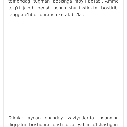
tomondagi tugmani bosishga moyil bo‘ladi. Ammo
to‘g‘ri javob berish uchun shu instinktni bostirib,
rangga e’tibor qaratish kerak bo‘ladi.
Olimlar aynan shunday vaziyatlarda insonning
diqqatni boshqara olish qobiliyatini o‘lchashgan.