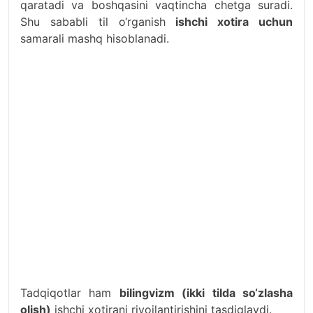
qaratadi va boshqasini vaqtincha chetga suradi.
Shu sababli til o‘rganish
ishchi xotira uchun
samarali mashq hisoblanadi.
Tadqiqotlar ham
bilingvizm (ikki tilda so‘zlasha
olish)
ishchi xotirani rivojlantirishini tasdiqlaydi.