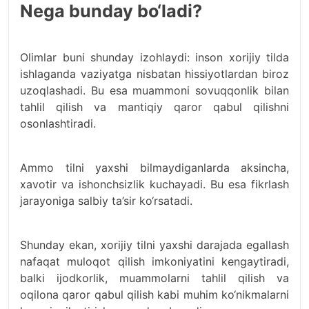
Nega bunday bo‘ladi?
Olimlar buni shunday izohlaydi: inson xorijiy tilda
ishlaganda vaziyatga nisbatan hissiyotlardan biroz
uzoqlashadi. Bu esa muammoni sovuqqonlik bilan
tahlil qilish va mantiqiy qaror qabul qilishni
osonlashtiradi.
Ammo tilni yaxshi bilmaydiganlarda aksincha,
xavotir va ishonchsizlik kuchayadi. Bu esa fikrlash
jarayoniga salbiy ta’sir ko‘rsatadi.
Shunday ekan, xorijiy tilni yaxshi darajada egallash
nafaqat muloqot qilish imkoniyatini kengaytiradi,
balki ijodkorlik, muammolarni tahlil qilish va
oqilona qaror qabul qilish kabi muhim ko‘nikmalarni