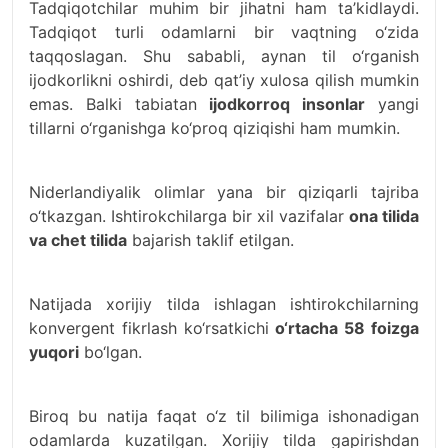
Tadqiqotchilar muhim bir jihatni ham ta’kidlaydi.
Tadqiqot turli odamlarni bir vaqtning o‘zida
taqqoslagan. Shu sababli, aynan til o‘rganish
ijodkorlikni oshirdi, deb qat’iy xulosa qilish mumkin
emas. Balki tabiatan
ijodkorroq insonlar
yangi
tillarni o‘rganishga ko‘proq qiziqishi ham mumkin.
Niderlandiyalik olimlar yana bir qiziqarli tajriba
o‘tkazgan. Ishtirokchilarga bir xil vazifalar
ona tilida
va chet tilida
bajarish taklif etilgan.
Natijada xorijiy tilda ishlagan ishtirokchilarning
konvergent fikrlash ko‘rsatkichi
o‘rtacha 58 foizga
yuqori
bo‘lgan.
Biroq bu natija faqat o‘z til bilimiga ishonadigan
odamlarda kuzatilgan. Xorijiy tilda gapirishdan