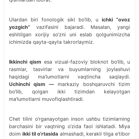
Ulardan biri fonologik sikl bo‘lib, u
ichki “ovoz
yozgich”
vazifasini bajaradi. Masalan, yangi
eshitilgan xorijiy so‘zni uni eslab qolgunimizcha
ichimizda qayta-qayta takrorlaymiz.
Ikkinchi qism
esa vizual-fazoviy bloknot bo‘lib, u
rasmlar, tasvirlar va buyumlarning joylashuvi
haqidagi ma’lumotlarni vaqtincha saqlaydi.
Uchinchi qism —
markaziy boshqaruvchi tizim
bo‘lib, qolgan ikki tizimdan kelayotgan
ma’lumotlarni muvofiqlashtiradi.
Chet tilini o‘rganayotgan inson ushbu tizimlarning
barchasini bir vaqtning o‘zida faol ishlatadi. Miya
doim
ikki til o‘rtasida
almashadi, kerakli tilga e’tibor