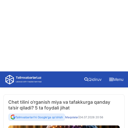
Skip
Qidiruv
Menu
to
content
Chet tilini o‘rganish miya va tafakkurga qanday
ta’sir qiladi? 5 ta foydali jihat
Talimxabarlari'ni Google'ga qo'shish
Maqolalar
|
04.07.2026 20:56