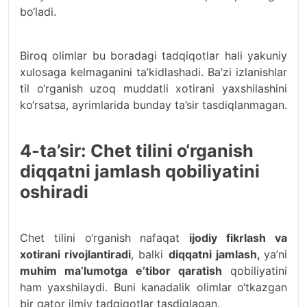
bo‘ladi.
Biroq olimlar bu boradagi tadqiqotlar hali yakuniy
xulosaga kelmaganini ta’kidlashadi. Ba’zi izlanishlar
til o‘rganish uzoq muddatli xotirani yaxshilashini
ko‘rsatsa, ayrimlarida bunday ta’sir tasdiqlanmagan.
4-ta’sir: Chet tilini o‘rganish
diqqatni jamlash qobiliyatini
oshiradi
Chet tilini o‘rganish nafaqat
ijodiy fikrlash va
xotirani rivojlantiradi
, balki
diqqatni jamlash,
ya’ni
muhim ma’lumotga e’tibor qaratish
qobiliyatini
ham yaxshilaydi. Buni kanadalik olimlar o‘tkazgan
bir qator ilmiy tadqiqotlar tasdiqlagan.