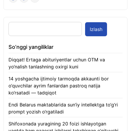
Izlash
So’nggi yangiliklar
Diqqat! Ertaga abituriyentlar uchun OTM va
yo‘nalish tanlashning oxirgi kuni
07.08.2026
14 yoshgacha ijtimoiy tarmoqda akkaunti bor
o‘quvchilar ayrim fanlardan pastroq natija
ko‘rsatadi — tadqiqot
06.08.2026
Endi Belarus maktablarida sun’iy intellektga to‘g‘ri
prompt yozish o‘rgatiladi
06.08.2026
Shifoxonada yuragining 20 foizi ishlayotgan
vaqtda ham nazorat ishilarni tekshirgan o‘qituvchi