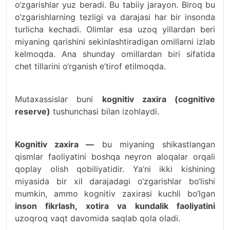
o‘zgarishlar yuz beradi. Bu tabiiy jarayon. Biroq bu
o‘zgarishlarning tezligi va darajasi har bir insonda
turlicha kechadi. Olimlar esa uzoq yillardan beri
miyaning qarishini sekinlashtiradigan omillarni izlab
kelmoqda. Ana shunday omillardan biri sifatida
chet tillarini o‘rganish e’tirof etilmoqda.
Mutaxassislar buni
kognitiv zaxira (cognitive
reserve)
tushunchasi bilan izohlaydi.
Kognitiv zaxira —
bu miyaning shikastlangan
qismlar faoliyatini boshqa neyron aloqalar orqali
qoplay olish qobiliyatidir. Ya’ni ikki kishining
miyasida bir xil darajadagi o‘zgarishlar bo‘lishi
mumkin, ammo kognitiv zaxirasi kuchli bo‘lgan
inson fikrlash, xotira va kundalik faoliyatini
uzoqroq vaqt davomida saqlab qola oladi.