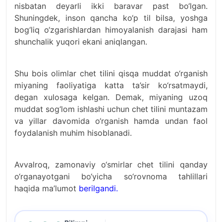
nisbatan deyarli ikki baravar past bo‘lgan.
Shuningdek, inson qancha ko‘p til bilsa, yoshga
bog‘liq o‘zgarishlardan himoyalanish darajasi ham
shunchalik yuqori ekani aniqlangan.
Shu bois olimlar chet tilini qisqa muddat o‘rganish
miyaning faoliyatiga katta ta’sir ko‘rsatmaydi,
degan xulosaga kelgan. Demak, miyaning uzoq
muddat sog‘lom ishlashi uchun chet tilini muntazam
va yillar davomida o‘rganish hamda undan faol
foydalanish muhim hisoblanadi.
Avvalroq, zamonaviy o‘smirlar chet tilini qanday
o‘rganayotgani bo‘yicha so‘rovnoma tahlillari
haqida ma’lumot
berilgandi.