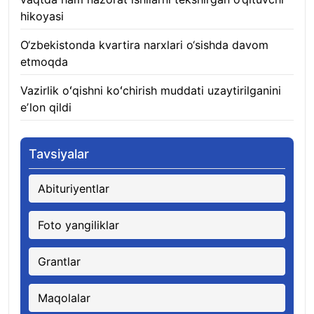
hikoyasi
06.08.2026
O‘zbekistonda kvartira narxlari o‘sishda davom
etmoqda
06.08.2026
Vazirlik oʻqishni koʻchirish muddati uzaytirilganini
eʼlon qildi
06.08.2026
Tavsiyalar
Abituriyentlar
Foto yangiliklar
Grantlar
Maqolalar