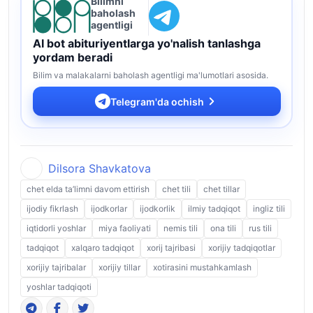
Bilimni
baholash
agentligi
AI bot abituriyentlarga yo'nalish tanlashga
yordam beradi
Bilim va malakalarni baholash agentligi ma'lumotlari asosida.
Telegram'da ochish
Dilsora Shavkatova
chet elda ta’limni davom ettirish
chet tili
chet tillar
ijodiy fikrlash
ijodkorlar
ijodkorlik
ilmiy tadqiqot
ingliz tili
iqtidorli yoshlar
miya faoliyati
nemis tili
ona tili
rus tili
tadqiqot
xalqaro tadqiqot
xorij tajribasi
xorijiy tadqiqotlar
xorijiy tajribalar
xorijiy tillar
xotirasini mustahkamlash
yoshlar tadqiqoti