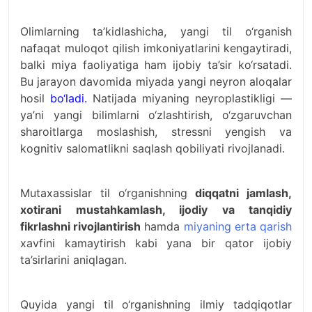
Olimlarning ta’kidlashicha, yangi til o‘rganish
nafaqat muloqot qilish imkoniyatlarini kengaytiradi,
balki miya faoliyatiga ham ijobiy ta’sir ko‘rsatadi.
Bu jarayon davomida miyada yangi neyron aloqalar
hosil
bo‘ladi.
Natijada miyaning neyroplastikligi —
ya’ni yangi bilimlarni o‘zlashtirish, o‘zgaruvchan
sharoitlarga moslashish, stressni yengish va
kognitiv salomatlikni saqlash qobiliyati rivojlanadi.
Mutaxassislar til o‘rganishning
diqqatni jamlash,
xotirani mustahkamlash, ijodiy va tanqidiy
fikrlashni rivojlantirish
hamda
miyaning erta qarish
xavfini kamaytirish kabi yana bir qator ijobiy
ta’sirlarini aniqlagan.
Quyida yangi til o‘rganishning ilmiy tadqiqotlar