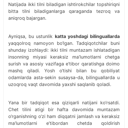
Natijada ikki tilni biladigan ishtirokchilar topshiriqni
bitta tilni biladiganlarga qaraganda tezroq va
aniqroq bajargan.
Ayniqsa, bu ustunlik
katta yoshdagi bilinguallarda
yaqqolroq namoyon bo‘lgan. Tadqiqotchilar buni
shunday izohlaydi: ikki tilni muntazam ishlatadigan
insonning miyasi keraksiz ma’lumotlarni chetga
surish va asosiy vazifaga e’tibor qaratishga doimo
mashq qiladi. Yosh o‘tishi bilan bu qobiliyat
odamlarda asta-sekin susaysa-da, bilinguallarda u
uzoqroq vaqt davomida yaxshi saqlanib qoladi.
Yana bir tadqiqot esa qiziqarli natijani ko‘rsatdi.
Chet tilini atigi bir hafta davomida muntazam
o‘rganishning o‘zi ham diqqatni jamlash va keraksiz
ma’lumotlarni e’tibordan chetda qoldirish