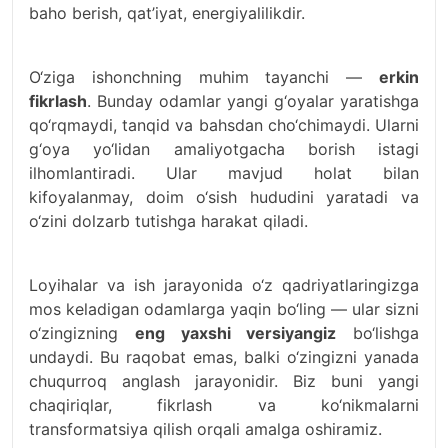
baho berish, qat’iyat, energiyalilikdir.
O‘ziga ishonchning muhim tayanchi —
erkin
fikrlash
. Bunday odamlar yangi g‘oyalar yaratishga
qo‘rqmaydi, tanqid va bahsdan cho‘chimaydi. Ularni
g‘oya yo‘lidan amaliyotgacha borish istagi
ilhomlantiradi. Ular mavjud holat bilan
kifoyalanmay, doim o‘sish hududini yaratadi va
o‘zini dolzarb tutishga harakat qiladi.
Loyihalar va ish jarayonida o‘z qadriyatlaringizga
mos keladigan odamlarga yaqin bo‘ling — ular sizni
o‘zingizning
eng yaxshi versiyangiz
bo‘lishga
undaydi. Bu raqobat emas, balki o‘zingizni yanada
chuqurroq anglash jarayonidir. Biz buni yangi
chaqiriqlar, fikrlash va ko‘nikmalarni
transformatsiya qilish orqali amalga oshiramiz.