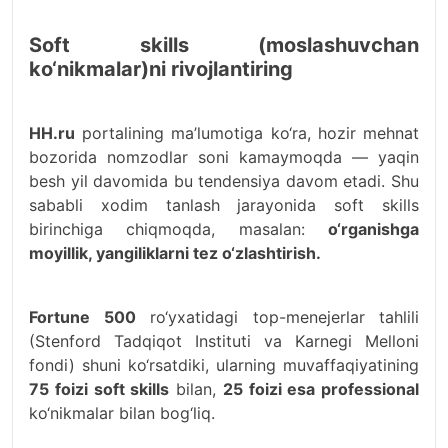
Soft skills (moslashuvchan
ko‘nikmalar)ni rivojlantiring
HH.ru
portalining ma’lumotiga ko‘ra, hozir mehnat
bozorida nomzodlar soni kamaymoqda — yaqin
besh yil davomida bu tendensiya davom etadi. Shu
sababli xodim tanlash jarayonida soft skills
birinchiga chiqmoqda, masalan:
o‘rganishga
moyillik, yangiliklarni tez o‘zlashtirish.
Fortune 500
ro‘yxatidagi top-menejerlar tahlili
(Stenford Tadqiqot Instituti va Karnegi Melloni
fondi) shuni ko‘rsatdiki, ularning muvaffaqiyatining
75 foizi soft skills
bilan,
25 foizi esa professional
ko‘nikmalar bilan bog‘liq.