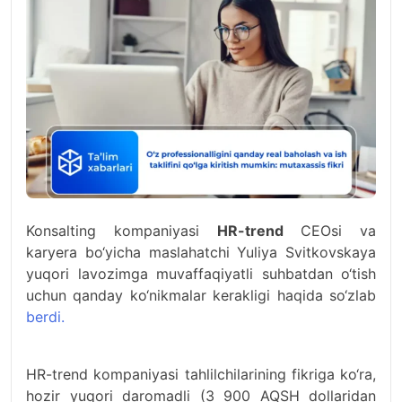
Konsalting kompaniyasi
HR-trend
CEOsi va
karyera bo‘yicha maslahatchi Yuliya Svitkovskaya
yuqori lavozimga muvaffaqiyatli suhbatdan o‘tish
uchun qanday ko‘nikmalar kerakligi haqida so‘zlab
berdi.
HR-trend kompaniyasi tahlilchilarining fikriga ko‘ra,
hozir yuqori daromadli (3 900 AQSH dollaridan