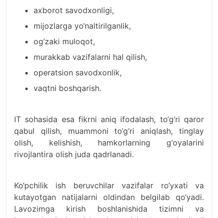
axborot savodxonligi,
mijozlarga yo‘naltirilganlik,
og‘zaki muloqot,
murakkab vazifalarni hal qilish,
operatsion savodxonlik,
vaqtni boshqarish.
IT sohasida esa fikrni aniq ifodalash, to‘g‘ri qaror
qabul qilish, muammoni to‘g‘ri aniqlash, tinglay
olish, kelishish, hamkorlarning g‘oyalarini
rivojlantira olish juda qadrlanadi.
Ko‘pchilik ish beruvchilar vazifalar ro‘yxati va
kutayotgan natijalarni oldindan belgilab qo‘yadi.
Lavozimga kirish boshlanishida tizimni va