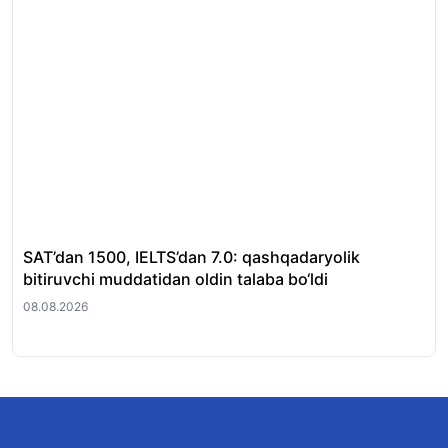
SAT’dan 1500, IELTS’dan 7.0: qashqadaryolik
Hu
bitiruvchi muddatidan oldin talaba bo‘ldi
oti
08.08.2026
08.