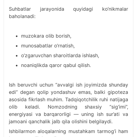
Suhbatlar jarayonida quyidagi ko‘nikmalar
baholanadi:
muzokara olib borish,
munosabatlar o‘rnatish,
o‘zgaruvchan sharoitlarda ishlash,
noaniqlikda qaror qabul qilish.
Ish beruvchi uchun “avvalgi ish joyimizda shunday
edi” degan qolip yondashuv emas, balki gipoteza
asosida fikrlash muhim. Tadqiqotchilik ruhi natijaga
olib keladi. Nomzodning shaxsiy “sig‘imi”,
energiyasi va barqarorligi — uning ish sur’ati va
jamoani qanchalik jalb qila olishini belgilaydi.
Ishbilarmon aloqalarning mustahkam tarmog‘i ham