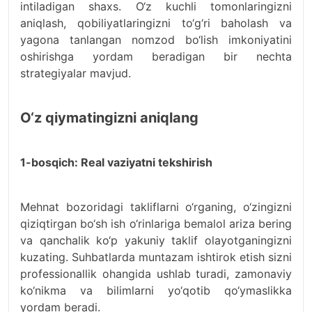
intiladigan shaxs. O‘z kuchli tomonlaringizni
aniqlash, qobiliyatlaringizni to‘g‘ri baholash va
yagona tanlangan nomzod bo‘lish imkoniyatini
oshirishga yordam beradigan bir nechta
strategiyalar mavjud.
O‘z qiymatingizni aniqlang
1-bosqich: Real vaziyatni tekshirish
Mehnat bozoridagi takliflarni o‘rganing, o‘zingizni
qiziqtirgan bo‘sh ish o‘rinlariga bemalol ariza bering
va qanchalik ko‘p yakuniy taklif olayotganingizni
kuzating. Suhbatlarda muntazam ishtirok etish sizni
professionallik ohangida ushlab turadi, zamonaviy
ko‘nikma va bilimlarni yo‘qotib qo‘ymaslikka
yordam beradi.