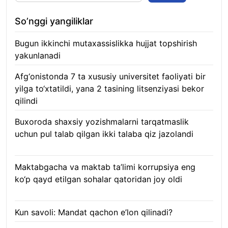
So’nggi yangiliklar
Bugun ikkinchi mutaxassislikka hujjat topshirish
yakunlanadi
10.08.2026
Afg‘onistonda 7 ta xususiy universitet faoliyati bir
yilga to‘xtatildi, yana 2 tasining litsenziyasi bekor
qilindi
10.08.2026
Buxoroda shaxsiy yozishmalarni tarqatmaslik
uchun pul talab qilgan ikki talaba qiz jazolandi
09.08.2026
Maktabgacha va maktab ta’limi korrupsiya eng
ko‘p qayd etilgan sohalar qatoridan joy oldi
09.08.2026
Kun savoli: Mandat qachon e’lon qilinadi?
09.08.2026