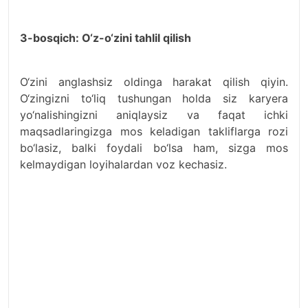
3-bosqich: O‘z-o‘zini tahlil qilish
O‘zini anglashsiz oldinga harakat qilish qiyin.
O‘zingizni to‘liq tushungan holda siz karyera
yo‘nalishingizni aniqlaysiz va faqat ichki
maqsadlaringizga mos keladigan takliflarga rozi
bo‘lasiz, balki foydali bo‘lsa ham, sizga mos
kelmaydigan loyihalardan voz kechasiz.