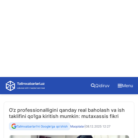
Skip
Qidiruv
Menu
to
content
O‘z professionalligini qanday real baholash va ish
taklifini qo‘lga kiritish mumkin: mutaxassis fikri
Talimxabarlari'ni Google'ga qo'shish
Maqolalar
|
08.12.2025 12:27