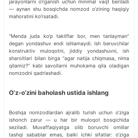
jarayonlarni o‘rganish uchun minimal vaqt beriladi
— aynan shu bosqichda nomzod o‘zining haqiqiy
mahoratini ko‘rsatadi.
“Menda juda ko‘p takliflar bor, men tanlayman”
degan yondashuv endi ishlamaydi. Ish beruvchilar
konstruktiv muloqotni, jiddiy yondashuvni, ish
sharoitlari bilan birga “agar natija chiqmasa, nima
qilamiz?” kabi savollarni muhokama qila oladigan
nomzodni qadrlashadi.
O‘z-o‘zini baholash ustida ishlang
Boshqa nomzodlardan ajralib turish uchun o‘ziga
ishonch zarur — u har bir muloqot bosqichida
seziladi. Muvaffaqiyatga olib boruvchi omillar
tashqi sabablar emas, balki ichki sifatlar: o‘ziga