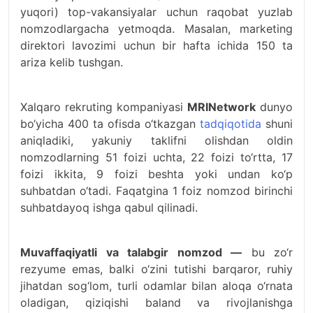
yuqori) top-vakansiyalar uchun raqobat yuzlab
nomzodlargacha yetmoqda. Masalan, marketing
direktori lavozimi uchun bir hafta ichida 150 ta
ariza kelib tushgan.
Xalqaro rekruting kompaniyasi
MRINetwork
dunyo
bo‘yicha 400 ta ofisda o‘tkazgan
tadqiqotida
shuni
aniqladiki, yakuniy taklifni olishdan oldin
nomzodlarning 51 foizi uchta, 22 foizi to‘rtta, 17
foizi ikkita, 9 foizi beshta yoki undan ko‘p
suhbatdan o‘tadi. Faqatgina 1 foiz nomzod birinchi
suhbatdayoq ishga qabul qilinadi.
Muvaffaqiyatli va talabgir nomzod —
bu zo‘r
rezyume emas, balki o‘zini tutishi barqaror, ruhiy
jihatdan sog‘lom, turli odamlar bilan aloqa o‘rnata
oladigan, qiziqishi baland va rivojlanishga