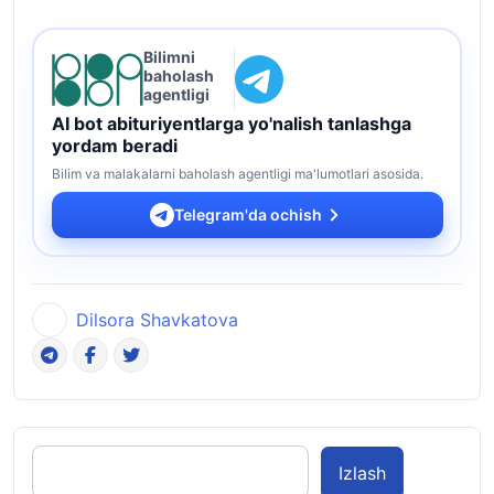
Bilimni
baholash
agentligi
AI bot abituriyentlarga yo'nalish tanlashga
yordam beradi
Bilim va malakalarni baholash agentligi ma'lumotlari asosida.
Telegram'da ochish
Dilsora Shavkatova
Izlash