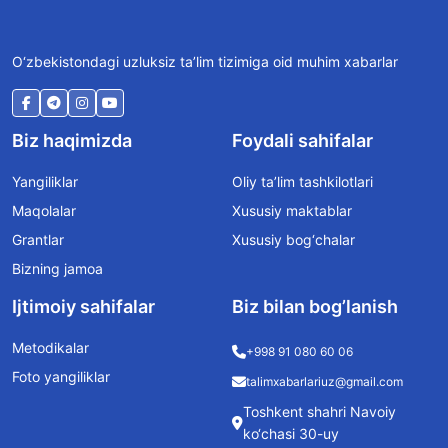
O‘zbekistondagi uzluksiz ta’lim tizimiga oid muhim xabarlar
Biz haqimizda
Foydali sahifalar
Yangiliklar
Oliy ta’lim tashkilotlari
Maqolalar
Xususiy maktablar
Grantlar
Xususiy bog‘chalar
Bizning jamoa
Ijtimoiy sahifalar
Biz bilan bog’lanish
Metodikalar
+998 91 080 60 06
Foto yangiliklar
talimxabarlariuz@gmail.com
Toshkent shahri Navoiy
ko‘chasi 30-uy