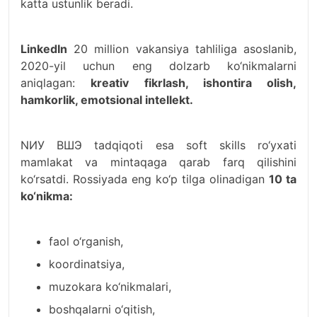
katta ustunlik beradi.
LinkedIn
20 million vakansiya tahliliga asoslanib,
2020-yil uchun eng dolzarb ko‘nikmalarni
aniqlagan:
kreativ fikrlash, ishontira olish,
hamkorlik, emotsional intellekt.
NИУ ВШЭ tadqiqoti esa soft skills ro‘yxati
mamlakat va mintaqaga qarab farq qilishini
ko‘rsatdi. Rossiyada eng ko‘p tilga olinadigan
10 ta
ko‘nikma:
faol o‘rganish,
koordinatsiya,
muzokara ko‘nikmalari,
boshqalarni o‘qitish,