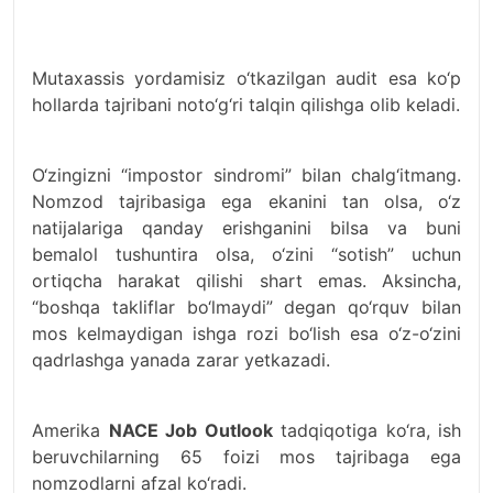
Mutaxassis yordamisiz o‘tkazilgan audit esa ko‘p
hollarda tajribani noto‘g‘ri talqin qilishga olib keladi.
O‘zingizni “impostor sindromi” bilan chalg‘itmang.
Nomzod tajribasiga ega ekanini tan olsa, o‘z
natijalariga qanday erishganini bilsa va buni
bemalol tushuntira olsa, o‘zini “sotish” uchun
ortiqcha harakat qilishi shart emas. Aksincha,
“boshqa takliflar bo‘lmaydi” degan qo‘rquv bilan
mos kelmaydigan ishga rozi bo‘lish esa o‘z-o‘zini
qadrlashga yanada zarar yetkazadi.
Amerika
NACE Job Outlook
tadqiqotiga ko‘ra, ish
beruvchilarning 65 foizi mos tajribaga ega
nomzodlarni afzal ko‘radi.