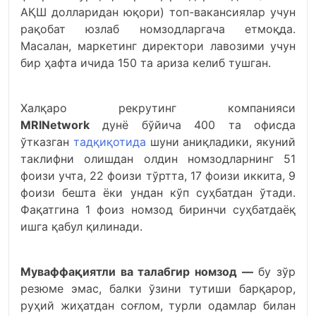
АҚШ долларидан юқори) топ-вакансиялар учун
рақобат юзлаб номзодларгача етмоқда.
Масалан, маркетинг директори лавозими учун
бир ҳафта ичида 150 та ариза келиб тушган.
Халқаро рекрутинг компанияси
MRINetwork
дунё бўйича 400 та офисда
ўтказган
тадқиқотида
шуни аниқладики, якуний
таклифни олишдан олдин номзодларнинг 51
фоизи учта, 22 фоизи тўртта, 17 фоизи иккита, 9
фоизи бешта ёки ундан кўп суҳбатдан ўтади.
Фақатгина 1 фоиз номзод биринчи суҳбатдаёқ
ишга қабул қилинади.
Муваффақиятли ва талабгир номзод —
бу зўр
резюме эмас, балки ўзини тутиши барқарор,
руҳий жиҳатдан соғлом, турли одамлар билан