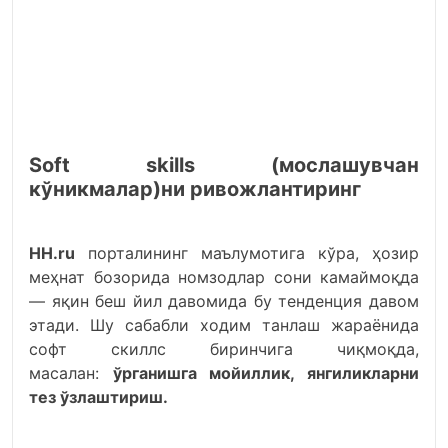
Soft skills (мослашувчан
кўникмалар)ни ривожлантиринг
HH.ru
порталининг маълумотига кўра, ҳозир
меҳнат бозорида номзодлар сони камаймоқда
— яқин беш йил давомида бу тенденция давом
этади. Шу сабабли ходим танлаш жараёнида
софт скиллс биринчига чиқмоқда,
масалан:
ўрганишга мойиллик, янгиликларни
тез ўзлаштириш.