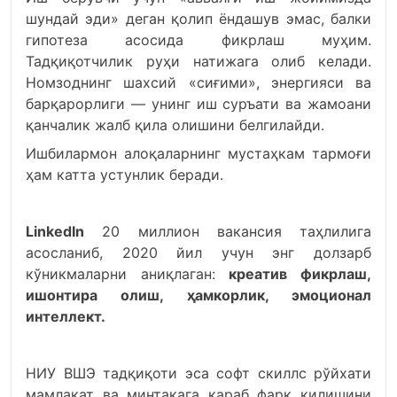
шундай эди» деган қолип ёндашув эмас, балки
гипотеза асосида фикрлаш муҳим.
Тадқиқотчилик руҳи натижага олиб келади.
Номзоднинг шахсий «сиғими», энергияси ва
барқарорлиги — унинг иш суръати ва жамоани
қанчалик жалб қила олишини белгилайди.
Ишбилармон алоқаларнинг мустаҳкам тармоғи
ҳам катта устунлик беради.
LinkedIn
20 миллион вакансия таҳлилига
асосланиб, 2020 йил учун энг долзарб
кўникмаларни аниқлаган:
креатив фикрлаш,
ишонтира олиш, ҳамкорлик, эмоционал
интеллект.
НИУ ВШЭ тадқиқоти эса софт скиллс рўйхати
мамлакат ва минтақага қараб фарқ қилишини