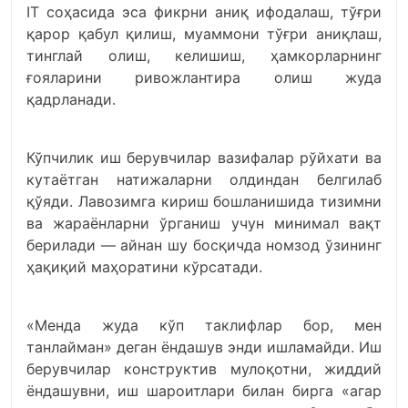
IТ соҳасида эса фикрни аниқ ифодалаш, тўғри
қарор қабул қилиш, муаммони тўғри аниқлаш,
тинглай олиш, келишиш, ҳамкорларнинг
ғояларини ривожлантира олиш жуда
қадрланади.
Кўпчилик иш берувчилар вазифалар рўйхати ва
кутаётган натижаларни олдиндан белгилаб
қўяди. Лавозимга кириш бошланишида тизимни
ва жараёнларни ўрганиш учун минимал вақт
берилади — айнан шу босқичда номзод ўзининг
ҳақиқий маҳоратини кўрсатади.
«Менда жуда кўп таклифлар бор, мен
танлайман» деган ёндашув энди ишламайди. Иш
берувчилар конструктив мулоқотни, жиддий
ёндашувни, иш шароитлари билан бирга «агар