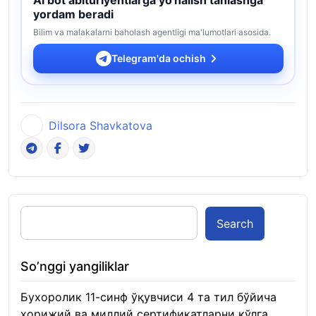
yordam beradi
Bilim va malakalarni baholash agentligi ma'lumotlari asosida.
Telegram'da ochish
Dilsora Shavkatova
Search
So’nggi yangiliklar
Бухоролик 11-синф ўқувчиси 4 та тил бўйича
хорижий ва миллий сертификатларни қўлга