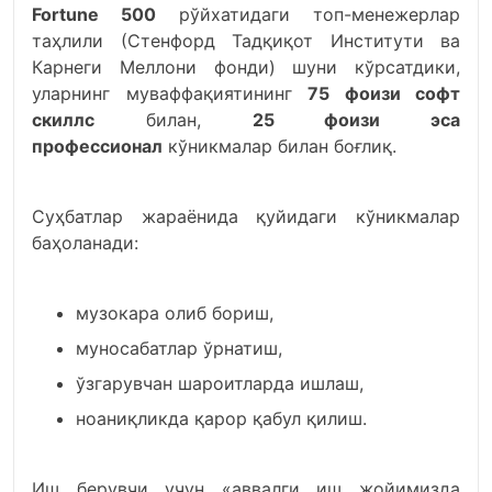
Fortune 500
рўйхатидаги топ-менежерлар
таҳлили (Стенфорд Тадқиқот Институти ва
Карнеги Меллони фонди) шуни кўрсатдики,
уларнинг муваффақиятининг
75 фоизи софт
скиллс
билан,
25 фоизи эса
профессионал
кўникмалар билан боғлиқ.
Суҳбатлар жараёнида қуйидаги кўникмалар
баҳоланади:
музокара олиб бориш,
муносабатлар ўрнатиш,
ўзгарувчан шароитларда ишлаш,
ноаниқликда қарор қабул қилиш.
Иш берувчи учун «аввалги иш жойимизда