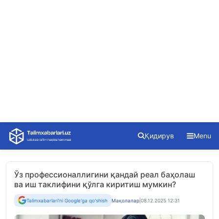
Skip
Қидирув
Menu
to
content
Ўз профессионаллигини қандай реал баҳолаш
ва иш таклифини қўлга киритиш мумкин?
Talimxabarlari'ni Google'ga qo'shish
Мақолалар
|
08.12.2025 12:31