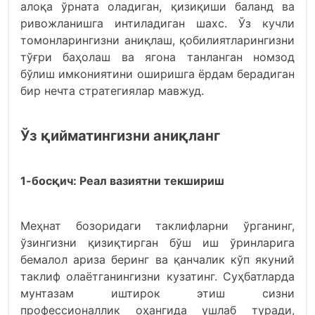
алоқа ўрната оладиган, қизиқиши баланд ва
ривожланишга интиладиган шахс. Ўз кучли
томонларингизни аниқлаш, қобилиятларингизни
тўғри баҳолаш ва ягона танланган номзод
бўлиш имкониятини оширишга ёрдам берадиган
бир нечта стратегиялар мавжуд.
Ўз қийматингизни аниқланг
1-босқич: Реал вазиятни текшириш
Меҳнат бозоридаги таклифларни ўрганинг,
ўзингизни қизиқтирган бўш иш ўринларига
бемалол ариза беринг ва қанчалик кўп якуний
таклиф олаётганингизни кузатинг. Суҳбатларда
мунтазам иштирок этиш сизни
профессионаллик оҳангида ушлаб туради,