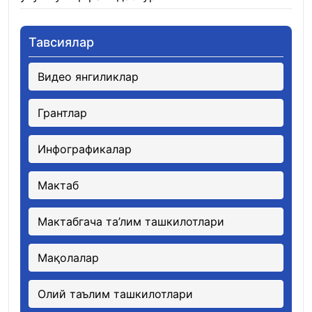
Тавсиялар
Видео янгиликлар
Грантлар
Инфографикалар
Мактаб
Мактабгача та’лим ташкилотлари
Мақолалар
Олий таълим ташкилотлари