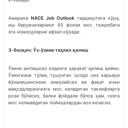
Америка
NACE Job Outlook
тадқиқотига кўра,
иш берувчиларнинг 65 фоизи мос тажрибага
эга номзодларни афзал кўради.
3-босқич: Ўз-ўзини таҳлил қилиш
Ўзини англашсиз олдинга ҳаракат қилиш қийин.
Ўзингизни тўлиқ тушунган ҳолда сиз карьера
йўналишингизни аниқлайсиз ва фақат ички
мақсадларингизга мос келадиган таклифларга
рози бўласиз, балки фойдали бўлса ҳам, сизга
мос келмайдиган лойиҳалардан воз кечасиз.