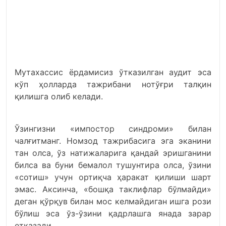
Мутахассис ёрдамисиз ўтказилган аудит эса
кўп ҳолларда тажрибани нотўғри талқин
қилишга олиб келади.
Ўзингизни «импостор синдроми» билан
чалғитманг. Номзод тажрибасига эга эканини
тан олса, ўз натижаларига қандай эришганини
билса ва буни бемалол тушунтира олса, ўзини
«сотиш» учун ортиқча ҳаракат қилиши шарт
эмас. Аксинча, «бошқа таклифлар бўлмайди»
деган қўрқув билан мос келмайдиган ишга рози
бўлиш эса ўз-ўзини қадрлашга янада зарар
етказади.