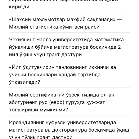
киритди
22.01.2026
«Шахсий маълумотлар махфий сақланади» —
Миллий статистика қўмитаси раиси
22.01.2026
Чехиянинг Чарлз университетида математика
йўналиши бўйича магистратура босқичида 2
йил ўқиш учун грант дастури
22.01.2026
«Йил ўқитувчиси» танловининг иккинчи ва
учинчи босқичлари қандай тартибда
ўтказилади?
22.01.2026
Миллий сертификатни ўзбек тилида олган
абитуриент рус (евро) гуруҳга ҳужжат
топшириши мумкинми?
22.01.2026
Ирландиянинг нуфузли университетларида
магистратура ва докторантура босқичида ўқиш
учун тўлиқ грант дастури
21.01.2026