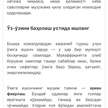
натижа чиқмаса, нима қиламиз?» каби
саволларни муҳокама қила оладиган номзодни
қадрлашади.
Ўз-ўзини баҳолаш устида ишланг
Бошқа номзодлардан ажралиб туриш учун
ўзига ишонч зарур — у ҳар бир мулоқот
босқичида сезилади. Муваффақиятга олиб
борувчи омиллар ташқи сабаблар эмас, балки
ички сифатлар: ўзига баҳо бериш, қатъият,
энергиялиликдир.
Ўзига ишончнинг муҳим таянчи —
эркин
фикрлаш
. Бундай одамлар янги ғоялар
яратишга қўрқмайди, танқид ва баҳсдан
чўчимайди. Уларни ғоя йўлидан амалиётгача