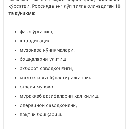
кўрсатди. Россияда энг кўп тилга олинадиган
10
та кўникма:
фаол ўрганиш,
координация,
музокара кўникмалари,
бошқаларни ўқитиш,
ахборот саводхонлиги,
мижозларга йўналтирилганлик,
оғзаки мулоқот,
мураккаб вазифаларни ҳал қилиш,
операцион саводхонлик,
вақтни бошқариш.