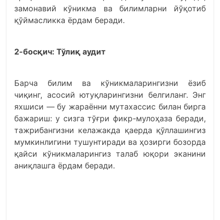
замонавий кўникма ва билимларни йўқотиб
қўймасликка ёрдам беради.
2-босқич: Тўлиқ аудит
Барча билим ва кўникмаларингизни ёзиб
чиқинг, асосий ютуқларингизни белгиланг. Энг
яхшиси — бу жараённи мутахассис билан бирга
бажариш: у сизга тўғри фикр-мулоҳаза беради,
тажрибангизни келажакда қаерда қўллашингиз
мумкинлигини тушунтиради ва ҳозирги бозорда
қайси кўникмаларингиз талаб юқори эканини
аниқлашга ёрдам беради.