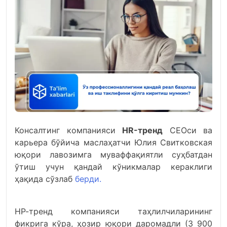
Консалтинг компанияси
HR-тренд
CEОси ва
карьера бўйича маслаҳатчи Юлия Свитковская
юқори лавозимга муваффақиятли суҳбатдан
ўтиш учун қандай кўникмалар кераклиги
ҳақида сўзлаб
берди.
HР-тренд компанияси таҳлилчиларининг
фикрига кўра, ҳозир юқори даромадли (3 900