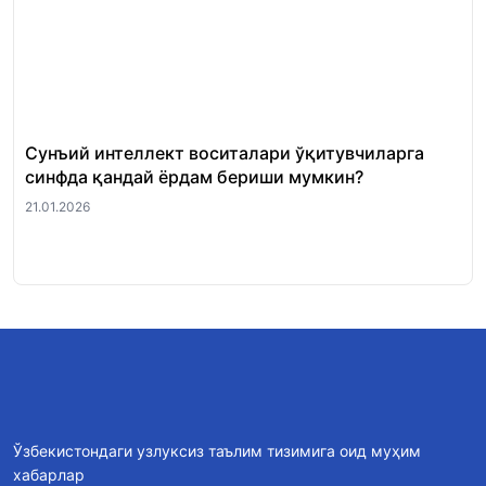
Сунъий интеллект воситалари ўқитувчиларга
Ўқ
синфда қандай ёрдам бериши мумкин?
қа
во
21.01.2026
20.
Ўзбекистондаги узлуксиз таълим тизимига оид муҳим
хабарлар