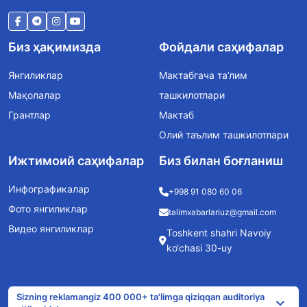
Биз ҳақимизда
Фойдали саҳифалар
Янгиликлар
Мактабгача та’лим
Мақолалар
ташкилотлари
Грантлар
Мактаб
Олий таълим ташкилотлари
Ижтимоий саҳифалар
Биз билан боғланиш
Инфографикалар
+998 91 080 60 06
Фото янгиликлар
talimxabarlariuz@gmail.com
Видео янгиликлар
Toshkent shahri Navoiy
ko‘chasi 30-uy
Sizning reklamangiz 400 000+ ta'limga qiziqqan auditoriya