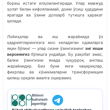
бориш истаги илҳомлантиради. Улар мавжуд
ҳолат билан кифояланмай, доим ўсиш ҳудудини
яратади ва ўзини долзарб тутишга ҳаракат
қилади.
Лойиҳалар ва иш жараёнида ўз
қадриятларингизга мос келадиган одамларга
яқин бўлинг — улар сизни ўзингизнинг
энг яхши
версиянгиз
бўлишга ундайди. Бу рақобат эмас,
балки ўзингизни янада чуқурроқ англаш
жараёнидир. Биз буни янги чақириқлар,
фикрлаш ва кўникмаларни трансформация
қилиш орқали амалга оширамиз.
Bilimni
baholash
agentligi
AI bot abituriyentlarga yo'nalish tanlashga