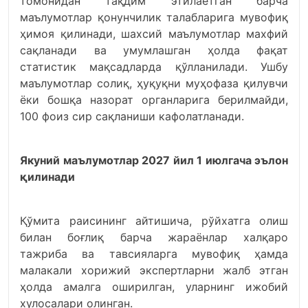
томонидан тақдим этилаётган барча
маълумотлар қонунчилик талабларига мувофиқ
ҳимоя қилинади, шахсий маълумотлар махфий
сақланади ва умумлашган ҳолда фақат
статистик мақсадларда қўлланилади. Ушбу
маълумотлар солиқ, ҳуқуқни муҳофаза қилувчи
ёки бошқа назорат органларига берилмайди,
100 фоиз сир сақланиши кафолатланади.
Якуний маълумотлар 2027 йил 1 июлгача эълон
қилинади
Қўмита раисининг айтишича, рўйхатга олиш
билан боғлиқ барча жараёнлар халқаро
тажриба ва тавсияларга мувофиқ ҳамда
малакали хорижий экспертларни жалб этган
ҳолда амалга оширилган, уларнинг ижобий
хулосалари олинган.