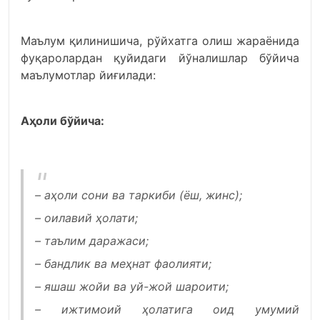
Маълум қилинишича, рўйхатга олиш жараёнида
фуқаролардан қуйидаги йўналишлар бўйича
маълумотлар йиғилади:
Аҳоли бўйича:
– аҳоли сони ва таркиби (ёш, жинс);
– оилавий ҳолати;
– таълим даражаси;
– бандлик ва меҳнат фаолияти;
– яшаш жойи ва уй-жой шароити;
– ижтимоий ҳолатига оид умумий