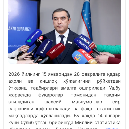
2026 йилнинг 15 январидан 28 февралига қадар
аҳоли ва қишлоқ хўжалигини рўйхатдан
ўтказиш тадбирлари амалга оширилади. Ушбу
жараёнда фуқаролар томонидан тақдим
этиладиган шахсий маълумотлар сир
сақланиши кафолатланади ва фақат статистик
мақсадларда қўлланилади. Бу ҳақда 14 январь
куни бўлиб ўтган брифингда Миллий статистика