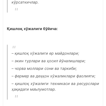
кўрсаткичлар.
Қишлоқ хўжалиги бўйича:
– қишлоқ хўжалиги ер майдонлари;
– экин турлари ва ҳосил йўналишлари;
– чорва моллари сони ва таркиби;
– фермер ва деҳқон хўжаликлари фаолияти;
– қишлоқ хўжалиги техникаси ва ресурслари
ҳақидаги маълумотлар.