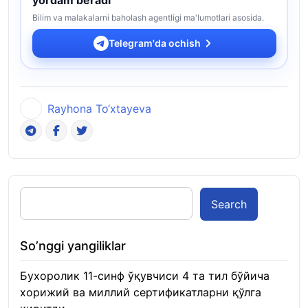
Bilim va malakalarni baholash agentligi ma'lumotlari asosida.
Telegram'da ochish
Rayhona To‘xtayeva
Search
So’nggi yangiliklar
Бухоролик 11-синф ўқувчиси 4 та тил бўйича
хорижий ва миллий сертификатларни қўлга