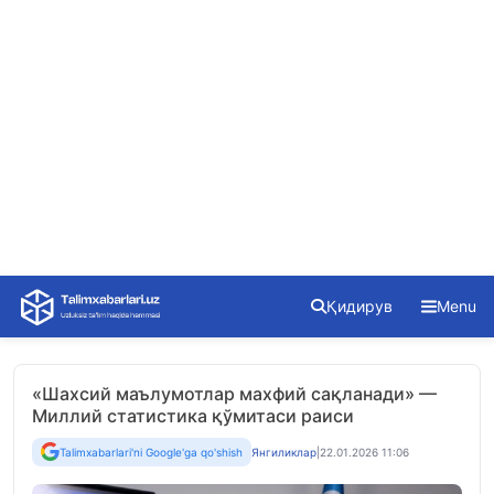
Skip
Қидирув
Menu
to
content
«Шахсий маълумотлар махфий сақланади» —
Миллий статистика қўмитаси раиси
Talimxabarlari'ni Google'ga qo'shish
Янгиликлар
|
22.01.2026 11:06