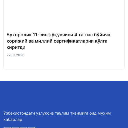
Бухоролик 11-синф ўқувчиси 4 та тил бўйича
«Й
хорижий ва миллий сертификатларни қўлга
уч
киритди
22.
22.01.2026
Ўзбекистондаги узлуксиз таълим тизимига оид муҳим
хабарлар