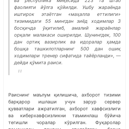
ва республика миқёсида 223 та штаб
фаолияти йўлга қўйилди. Ушбу жараёнда
иштирок этаётган «маҳалла еттилиги»
тизимидаги 55 мингдан зиёд ходимлар 3
босқичда ўқитилиб, амалий жараёнлар
орқали малакаси оширилди. Шунингдек, 100
дан ортиқ вазирлик ва идоралар ҳамда
бошқа ташкилотларнинг 500 дан ошиқ
ходимлари тренер сифатида тайёрланди», —
дейди қўмита раиси.
Раиснинг маълум қилишича, ахборот тизими
барқарор ишлаши учун зарур сервер
қувватлари ажратилган, ахборот хавфсизлиги
ва киберхавфсизликни таъминлаш бўйича
тегишли чоралар кўрилган. Фуқаролар