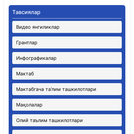
Тавсиялар
Видео янгиликлар
Грантлар
Инфографикалар
Мактаб
Мактабгача та’лим ташкилотлари
Мақолалар
Олий таълим ташкилотлари