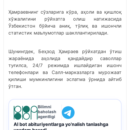
Ҳамраевнинг сўзларига кўра, аҳоли ва қишлоқ
хўжалигини рўйхатга олиш натижасида
Ўзбекистон бўйича аниқ, тўлиқ ва ишончли
статистик маълумотлар шакллантирилади.
Шунингдек, Беҳзод Ҳамраев рўйхатдан ўтиш
жараёнида аҳолида қандайдир саволлар
туғилса, 24/7 режимда ишлайдиган ишонч
телефонлари ва Cалл-марказларга мурожаат
қилиши мумкинлигини эслатма ўрнида айтиб
ўтган.
Bilimni
baholash
agentligi
AI bot abituriyentlarga yo'nalish tanlashga
yordam beradi