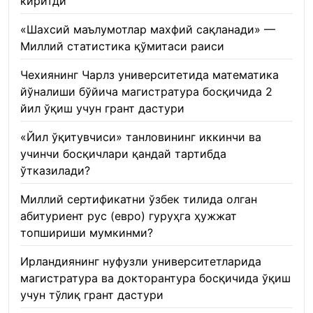
киритди
22.01.2026
«Шахсий маълумотлар махфий сақланади» —
Миллий статистика қўмитаси раиси
22.01.2026
Чехиянинг Чарлз университетида математика
йўналиши бўйича магистратура босқичида 2
йил ўқиш учун грант дастури
22.01.2026
«Йил ўқитувчиси» танловининг иккинчи ва
учинчи босқичлари қандай тартибда
ўтказилади?
22.01.2026
Миллий сертификатни ўзбек тилида олган
абитуриент рус (евро) гуруҳга ҳужжат
топшириши мумкинми?
22.01.2026
Ирландиянинг нуфузли университетларида
магистратура ва докторантура босқичида ўқиш
учун тўлиқ грант дастури
21.01.2026