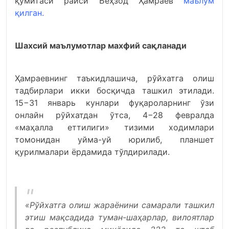
қўмитаси раиси Беҳзод Ҳамраев
маълум
қилган.
Шахсий маълумотлар махфий сақланади
Ҳамраевнинг таъкидлашича, рўйхатга олиш
тадбирлари икки босқичда ташкил этилади.
15−31 январь кунлари фуқароларнинг ўзи
онлайн рўйхатдан ўтса, 4−28 февралда
«маҳалла еттилиги» тизими ходимлари
томонидан уйма-уй юрилиб, планшет
қурилмалари ёрдамида тўлдирилади.
«Рўйхатга олиш жараёнини самарали ташкил
этиш мақсадида туман-шаҳарлар, вилоятлар