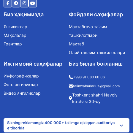
Биз ҳақимизда
Фойдали саҳифалар
Янгиликлар
Мактабгача та’лим
Мақолалар
ташкилотлари
Грантлар
Мактаб
Олий таълим ташкилотлари
Ижтимоий саҳифалар
Биз билан боғланиш
Инфографикалар
+998 91 080 60 06
Фото янгиликлар
talimxabarlariuz@gmail.com
Видео янгиликлар
Toshkent shahri Navoiy
ko‘chasi 30-uy
Sizning reklamangiz 400 000+ ta'limga qiziqqan auditoriya
e'tiborida!