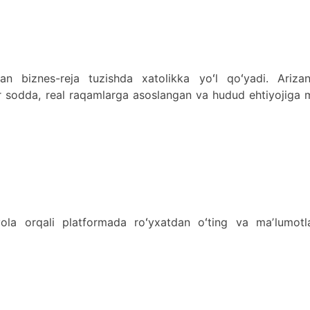
an biznes-reja tuzishda xatolikka yoʻl qoʻyadi. Arizan
ar sodda, real raqamlarga asoslangan va hudud ehtiyojiga
ola orqali platformada roʻyxatdan oʻting va maʼlumotla