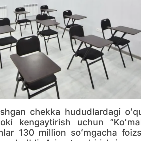
oslashgan chekka hududlardagi oʻq
yoki kengaytirish uchun “Koʻma
hlar 130 million soʻmgacha foizs