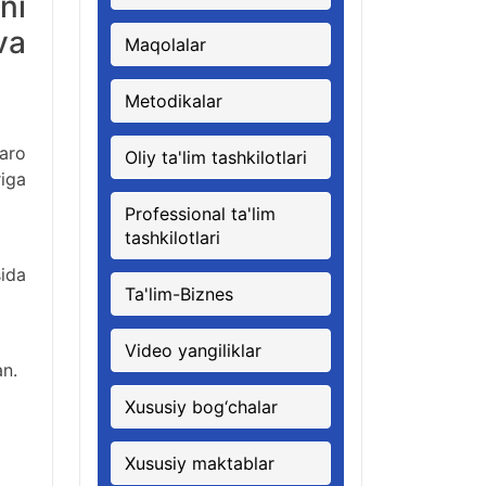
ni
va
Maqolalar
Metodikalar
qaro
Oliy ta'lim tashkilotlari
riga
Professional ta'lim
tashkilotlari
ida
Ta'lim-Biznes
Video yangiliklar
an.
Xususiy bog‘chalar
Xususiy maktablar