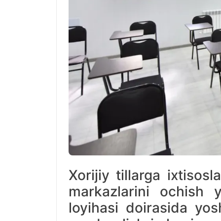
Xorijiy tillarga ixtis
markazlarini ochish 
loyihasi doirasida yos