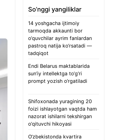
So’nggi yangiliklar
14 yoshgacha ijtimoiy
tarmoqda akkaunti bor
o‘quvchilar ayrim fanlardan
pastroq natija ko‘rsatadi —
tadqiqot
06.08.2026
Endi Belarus maktablarida
sun’iy intellektga to‘g‘ri
prompt yozish o‘rgatiladi
06.08.2026
Shifoxonada yuragining 20
foizi ishlayotgan vaqtda ham
nazorat ishilarni tekshirgan
o‘qituvchi hikoyasi
06.08.2026
O‘zbekistonda kvartira