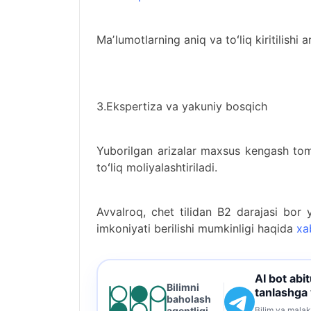
Maʼlumotlarning aniq va toʻliq kiritilishi a
3.Ekspertiza va yakuniy bosqich
Yuborilgan arizalar maxsus kengash tomo
toʻliq moliyalashtiriladi.
Avvalroq, chet tilidan B2 darajasi bor 
imkoniyati berilishi mumkinligi haqida
xa
AI bot abi
Bilimni
tanlashga
baholash
Bilim va malak
agentligi