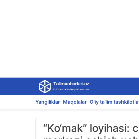
Skip
to
content
Yangiliklar
Maqolalar
Oliy ta’lim tashkilotla
“Ko‘mak” loyihasi: c