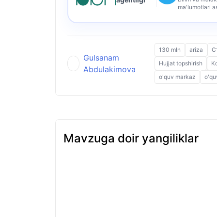
ma'lumotlari a
130 mln
ariza
C
Gulsanam
Hujjat topshirish
Ko
Abdulakimova
o'quv markaz
o'qu
Mavzuga doir yangiliklar