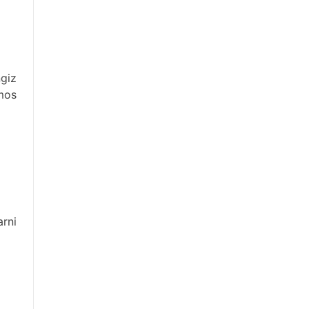
giz
 mos
rni