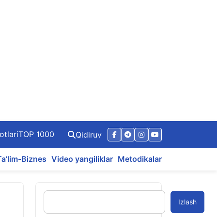
otlari
TOP 1000
Qidiruv
Ta’lim-Biznes
Video yangiliklar
Metodikalar
Izlash