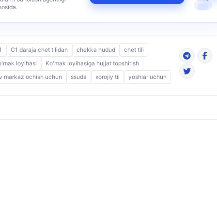
sosida.
1
C1 daraja chet tilidan
chekka hudud
chet tili
'mak loyihasi
Ko'mak loyihasiga hujjat topshirish
v markaz ochish uchun
ssuda
xorojiy til
yoshlar uchun