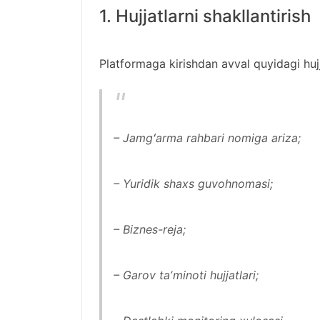
1. Hujjatlarni shakllantirish
Platformaga kirishdan avval quyidagi hujj
– Jamgʻarma rahbari nomiga ariza;
– Yuridik shaxs guvohnomasi;
– Biznes-reja;
– Garov taʼminoti hujjatlari;