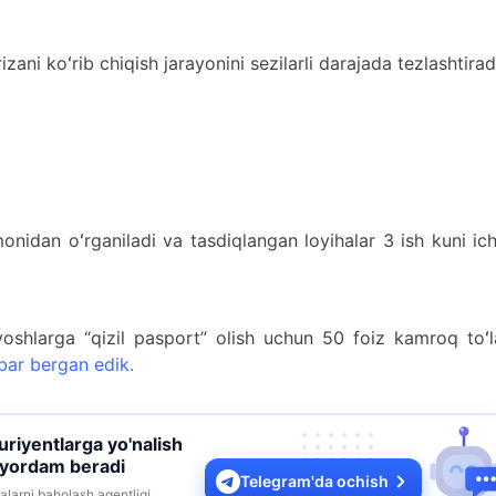
rizani koʻrib chiqish jarayonini sezilarli darajada tezlashtirad
nidan oʻrganiladi va tasdiqlangan loyihalar 3 ish kuni ic
yoshlarga “qizil pasport” olish uchun 50 foiz kamroq toʻ
bar bergan edik.
turiyentlarga yo'nalish
 yordam beradi
Telegram'da ochish
alarni baholash agentligi