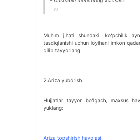
– Dastlabki monitoring xulosasi.
Muhim jihati shundaki, koʻpchilik ayn
tasdiqlanishi uchun loyihani imkon qad
qilib tayyorlang.
2.Ariza yuborish
Hujjatlar tayyor boʻlgach, maxsus hav
yuklang:
Ariza topshirish havolasi