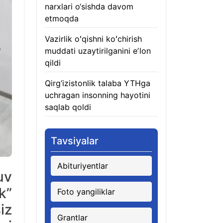
narxlari o‘sishda davom
etmoqda
06.08.2026
Vazirlik oʻqishni koʻchirish
muddati uzaytirilganini eʼlon
qildi
06.08.2026
Qirg‘izistonlik talaba YTHga
uchragan insonning hayotini
saqlab qoldi
06.08.2026
Tavsiyalar
Abituriyentlar
uv
k”
Foto yangiliklar
iz
Grantlar