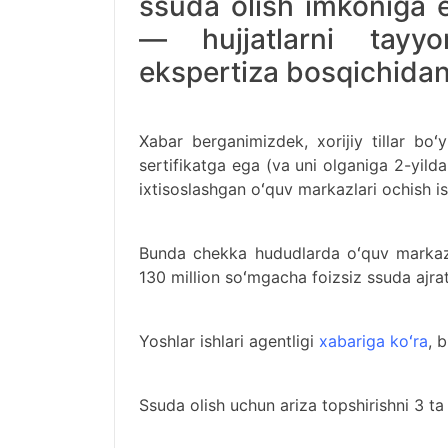
ssuda olish imkoniga e
— hujjatlarni tayy
ekspertiza bosqichidan
Xabar berganimizdek, xorijiy tillar boʻ
sertifikatga ega (va uni olganiga 2-yil
ixtisoslashgan oʻquv markazlari ochish i
Bunda chekka hududlarda oʻquv markazi
130 million soʻmgacha foizsiz ssuda ajrat
Yoshlar ishlari agentligi
xabariga koʻra
, 
Ssuda olish uchun ariza topshirishni 3 t