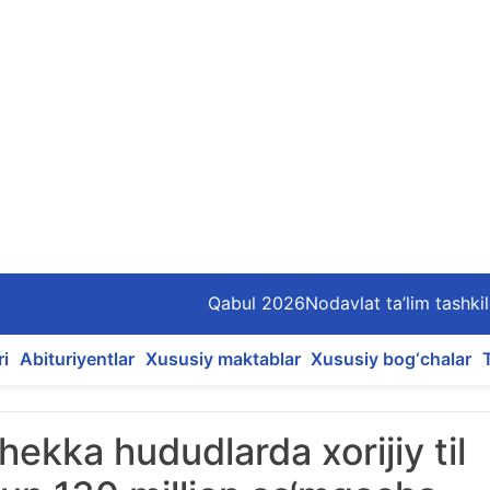
Qabul 2026
Nodavlat ta’lim tashkil
ri
Abituriyentlar
Xususiy maktablar
Xususiy bog‘chalar
hekka hududlarda xorijiy til