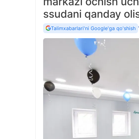
markazi ochish uch
ssudani qanday ol
Talimxabarlari'ni Google'ga qo'shish