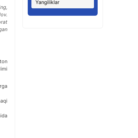
Yangiliklar
ing,
lov.
orat
gan
ton
imi
rga
aqi
ida