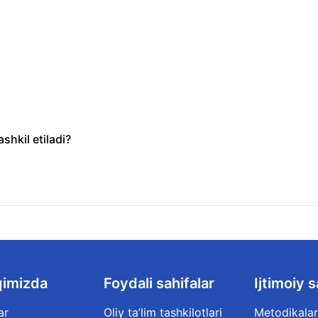
shkil etiladi?
qimizda
Foydali sahifalar
Ijtimoiy s
ar
Oliy ta’lim tashkilotlari
Metodikalar