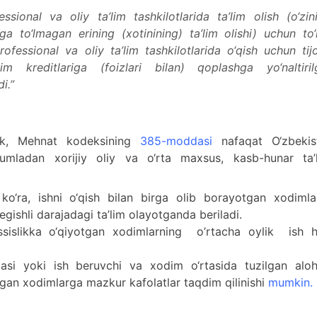
sional va oliy ta’lim tashkilotlarida ta’lim olish (o‘zin
a to‘lmagan erining (xotinining) ta’lim olishi) uchun to‘
ofessional va oliy ta’lim tashkilotlarida o‘qish uchun tij
im kreditlariga (foizlari bilan) qoplashga yo‘naltiril
i.”
sak, Mehnat kodeksining
385-moddasi
nafaqat O‘zbekis
jumladan xorijiy oliy va o‘rta maxsus, kasb-hunar ta’l
ko‘ra, ishni o‘qish bilan birga olib borayotgan xodimla
gishli darajadagi ta’lim olayotganda beriladi.
ssislikka o‘qiyotgan xodimlarning o’rtacha oylik ish h
masi yoki ish beruvchi va xodim o‘rtasida tuzilgan aloh
lgan xodimlarga mazkur kafolatlar taqdim qilinishi
mumkin
.