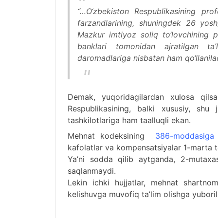
“…O‘zbekiston Respublikasining profes
farzandlarining, shuningdek 26 yoshg
Mazkur imtiyoz soliq to‘lovchining pr
banklari tomonidan ajratilgan ta’l
daromadlariga nisbatan ham qo‘llanilad
Demak, yuqoridagilardan xulosa qil
Respublikasining, balki xususiy, shu 
tashkilotlariga ham taalluqli ekan.
Mehnat kodeksining
386-moddasiga
kafolatlar va kompensatsiyalar 1-marta te
Ya’ni sodda qilib aytganda, 2-mutaxa
saqlanmaydi.
Lekin ichki hujjatlar, mehnat shartno
kelishuvga muvofiq ta’lim olishga yubori
Xorijda sirtqi ta’lim