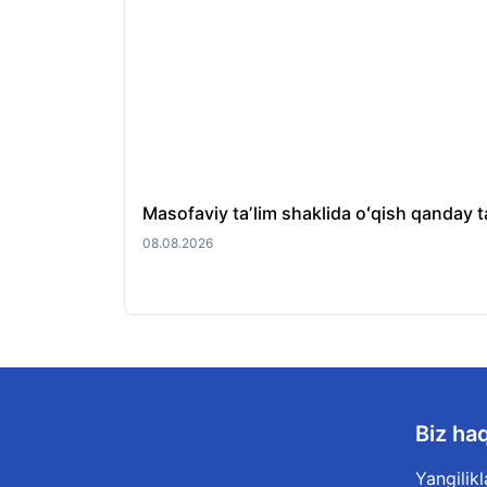
Masofaviy taʼlim shaklida oʻqish qanday ta
08.08.2026
Biz ha
Yangilikl