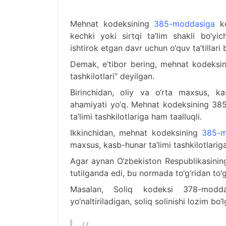
Mehnat kodeksining
385-moddasiga
ko
kechki yoki sirtqi ta’lim shakli bo‘yi
ishtirok etgan davr uchun o‘quv ta’tillari b
Demak, e’tibor bering, mehnat kodeksi
tashkilotlari” deyilgan.
Birinchidan, oliy va o‘rta maxsus, kas
ahamiyati yo‘q. Mehnat kodeksining 385
ta’limi tashkilotlariga ham taalluqli.
Ikkinchidan, mehnat kodeksining
385-m
maxsus, kasb-hunar ta’limi tashkilotlariga,
Agar aynan O‘zbekiston Respublikasining 
tutilganda edi, bu normada to‘g‘ridan to‘g‘r
Masalan, Soliq kodeksi 378-mod
yo‘naltiriladigan, soliq solinishi lozim b