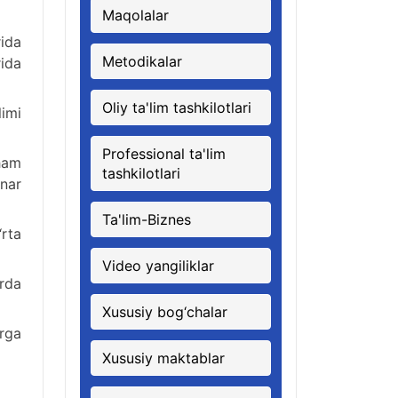
Maqolalar
rida
Metodikalar
rida
Oliy ta'lim tashkilotlari
limi
Professional ta'lim
ham
tashkilotlari
nar
Ta'lim-Biznes
rta
Video yangiliklar
arda
Xususiy bog‘chalar
rga
Xususiy maktablar