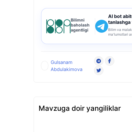
AI bot abi
Bilimni
tanlashga
baholash
Bilim va malak
agentligi
ma'lumotlari a
Gulsanam
Abdulakimova
Mavzuga doir yangiliklar