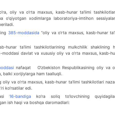
‘ra, oliy va o‘rta maxsus, kasb-hunar ta’limi tashkilotla
cha o‘qiyotgan xodimlarga laboratoriya-imtihon sessiyala
eriladi.
ning
385-moddasida
“oliy va o‘rta maxsus, kasb-hunar ta’
b-hunar ta’limi tashkilotlarining mulkchilik shaklining 
-moddasi davlat va xususiy oliy va o‘rta maxsus, kasb-hu
oddasi
nafaqat O‘zbekiston Respublikasining oliy va o‘
 balki xorijiylarga ham taalluqli.
oliy va o‘rta maxsus, kasb-hunar ta’limi tashkilotlari naz
i ko‘rsatilar edi.
dasi
16-bandiga
ko‘ra soliq to‘lovchining quyidagila
o‘lgan ish haqi va boshqa daromadlari: