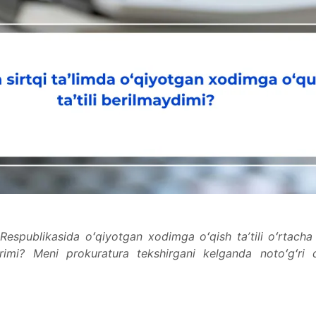
Respublikasida oʻqiyotgan xodimga oʻqish taʼtili oʻrtacha
ʻrimi? Meni prokuratura tekshirgani kelganda notoʻgʻri 