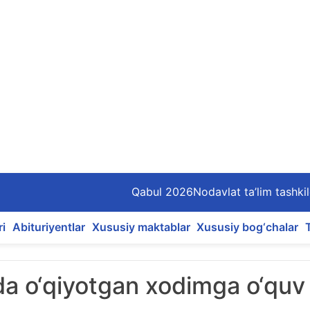
Qabul 2026
Nodavlat ta’lim tashkil
ri
Abituriyentlar
Xususiy maktablar
Xususiy bog‘chalar
imda o‘qiyotgan xodimga o‘quv