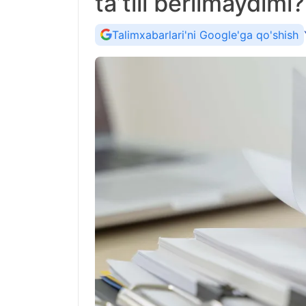
ta’tili berilmaydimi?
Talimxabarlari'ni Google'ga qo'shish