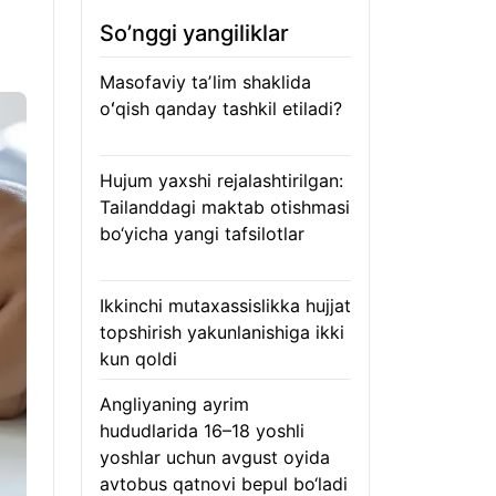
So’nggi yangiliklar
Masofaviy taʼlim shaklida
oʻqish qanday tashkil etiladi?
08.08.2026
Hujum yaxshi rejalashtirilgan:
Tailanddagi maktab otishmasi
bo‘yicha yangi tafsilotlar
08.08.2026
Ikkinchi mutaxassislikka hujjat
topshirish yakunlanishiga ikki
kun qoldi
08.08.2026
Angliyaning ayrim
hududlarida 16–18 yoshli
yoshlar uchun avgust oyida
avtobus qatnovi bepul bo‘ladi