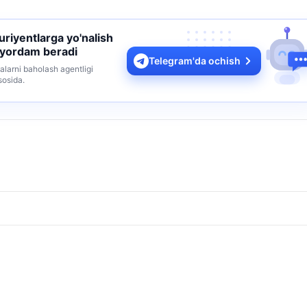
turiyentlarga yo'nalish
 yordam beradi
Telegram'da ochish
alarni baholash agentligi
sosida.