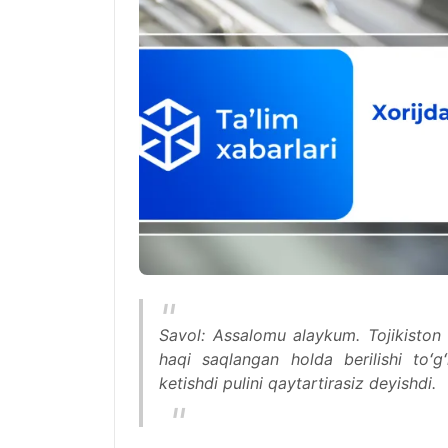
Savol: Assalomu alaykum. Tojikiston 
haqi saqlangan holda berilishi toʻg
ketishdi pulini qaytartirasiz deyishdi.