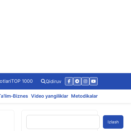
otlari
TOP 1000
Qidiruv
Ta’lim-Biznes
Video yangiliklar
Metodikalar
Izlash