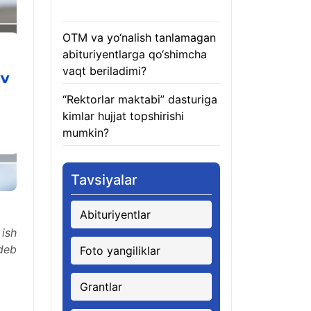
08.08.2026
OTM va yo‘nalish tanlamagan
abituriyentlarga qo‘shimcha
vaqt beriladimi?
08.08.2026
“Rektorlar maktabi” dasturiga
kimlar hujjat topshirishi
mumkin?
08.08.2026
Tavsiyalar
Abituriyentlar
 ish
deb
Foto yangiliklar
Grantlar