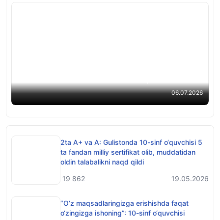
“Quruq yodlash emas, tushunib o‘rganish kerak” :
10-sinf o‘quvchisi 5 ta milliy sertifikat bilan
muddatidan oldin maksimal ball to‘pladi
06.07.2026
2ta A+ va A: Gulistonda 10-sinf o‘quvchisi 5
ta fandan milliy sertifikat olib, muddatidan
oldin talabalikni naqd qildi
19 862
19.05.2026
“O‘z maqsadlaringizga erishishda faqat
o‘zingizga ishoning”: 10-sinf o‘quvchisi