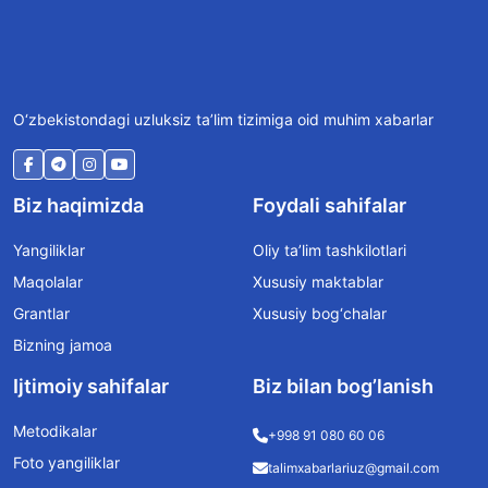
O‘zbekistondagi uzluksiz ta’lim tizimiga oid muhim xabarlar
Biz haqimizda
Foydali sahifalar
Yangiliklar
Oliy ta’lim tashkilotlari
Maqolalar
Xususiy maktablar
Grantlar
Xususiy bog‘chalar
Bizning jamoa
Ijtimoiy sahifalar
Biz bilan bog’lanish
Metodikalar
+998 91 080 60 06
Foto yangiliklar
talimxabarlariuz@gmail.com