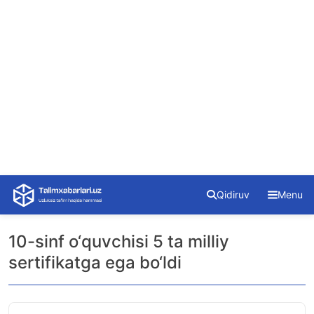
Skip
Qidiruv
Menu
to
content
10-sinf o‘quvchisi 5 ta milliy
sertifikatga ega bo‘ldi