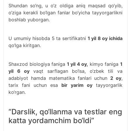
Shundan so‘ng, u o‘z oldiga aniq maqsad qo‘yib,
o‘ziga kerakli bo‘lgan fanlar bo‘yicha tayyorgarlikni
boshlab yuborgan.
U umumiy hisobda 5 ta sertifikatni
1 yil 8 oy ichida
qo‘lga kiritgan.
Shaxzod biologiya faniga
1 yil 4 oy,
kimyo faniga
1
yil 6 oy
vaqt sarflagan bo‘lsa, o‘zbek tili va
adabiyot hamda matematika fanlari uchun
2 oy
,
tarix fani uchun esa
bir yarim oy
tayyorgarlik
ko‘rgan.
“Darslik, qo‘llanma va testlar eng
katta yordamchim bo‘ldi”