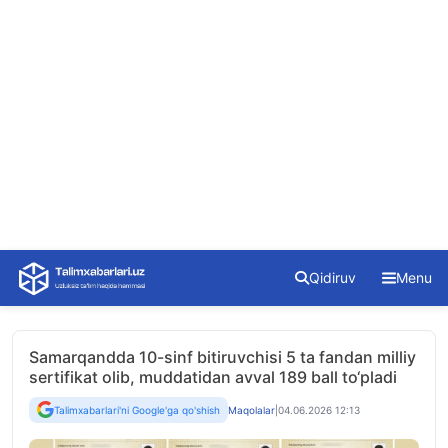
Skip
Qidiruv
Menu
to
content
Samarqandda 10-sinf bitiruvchisi 5 ta fandan milliy
sertifikat olib, muddatidan avval 189 ball to‘pladi
Talimxabarlari'ni Google'ga qo'shish
Maqolalar
|
04.06.2026 12:13