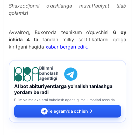
Shaxzodjonni o‘qishlariga muvaffaqiyat tilab
qolamiz!
Avvalroq, Buxoroda texnikum o‘quvchisi
6 oy
ichida 4 ta
fandan milliy sertifikatlarni qo‘lga
kiritgani haqida
xabar bergan edik.
Bilimni
baholash
agentligi
AI bot abituriyentlarga yo'nalish tanlashga
yordam beradi
Bilim va malakalarni baholash agentligi ma'lumotlari asosida.
Telegram'da ochish