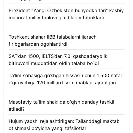
Prezident “Yangi O‘zbekiston bunyodkorlari” kasbiy
mahorat milliy tanlovi g‘oliblarini tabrikladi
08.08.2026
Toshkent shahar IIBB talabalarni ijarachi
firibgarlardan ogohlantirdi
08.08.2026
SAT’dan 1500, IELTS’dan 7.0: qashqadaryolik
bitiruvchi muddatidan oldin talaba bo‘ldi
08.08.2026
Ta’lim sohasiga qo‘shgan hissasi uchun 1 500 nafar
o‘qituvchiga 120 milliard so‘m mablag‘ ajratilgan
08.08.2026
Masofaviy taʼlim shaklida oʻqish qanday tashkil
etiladi?
08.08.2026
Hujum yaxshi rejalashtirilgan: Tailanddagi maktab
otishmasi bo‘yicha yangi tafsilotlar
08.08.2026