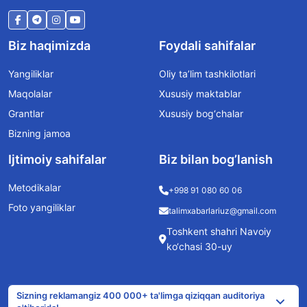
Biz haqimizda
Foydali sahifalar
Yangiliklar
Oliy ta’lim tashkilotlari
Maqolalar
Xususiy maktablar
Grantlar
Xususiy bog‘chalar
Bizning jamoa
Ijtimoiy sahifalar
Biz bilan bog’lanish
Metodikalar
+998 91 080 60 06
Foto yangiliklar
talimxabarlariuz@gmail.com
Toshkent shahri Navoiy
ko‘chasi 30-uy
Sizning reklamangiz 400 000+ ta'limga qiziqqan auditoriya