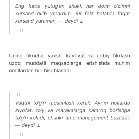
Eng katta yutug‘im shuki, har doim o‘zimni
xursand qilib yurardim. 99 foiz holatda faqat
xursand yuraman, — deydi u.
Uning fikricha, yaxshi kayfiyat va ijobiy fikrlash
uzoq muddatli maqsadlarga erishishda muhim
omillardan biri hisoblanadi.
Vaqtni to‘g‘ri taqsimlash kerak. Ayrim hollarda
ziyofat, to‘y va marakalarga kamroq borishga
to‘g‘ri keladi, chunki time management buziladi,
— deydi u.