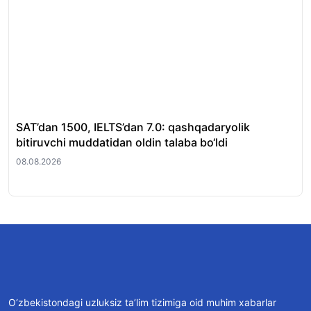
SAT’dan 1500, IELTS’dan 7.0: qashqadaryolik
Hu
bitiruvchi muddatidan oldin talaba bo‘ldi
oti
08.08.2026
08.
O‘zbekistondagi uzluksiz ta’lim tizimiga oid muhim xabarlar