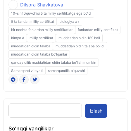
Dilsora Shavkatova
10-sinf o‘quvchisi 5 ta milliy sertifikatga ega bo‘ldi
5 ta fandan milliy sertifikat
biologiya a+
bir nechta fanlardan milliy sertifikatlar
fanlardan milliy sertifikat
kimyo A
milliy sertifikat
muddatidan oldin 189 ball
muddatidan oldin talaba
muddatidan oldin talaba bo'ldi
muddatidan oldin talaba bo'lganlar
qanday qilib muddatidan oldin talaba bo'lish mumkin
Samarqand viloyati
samarqandlik o'quvchi
Izlash
So’nggi yangiliklar