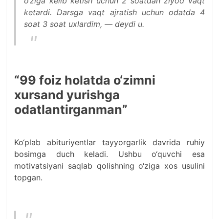
o‘ziga kelib ketish uchun 2 soatdan ziyod vaqt
ketardi. Darsga vaqt ajratish uchun odatda 4
soat 3 soat uxlardim, — deydi u.
“99 foiz holatda o‘zimni
xursand yurishga
odatlantirganman”
Ko‘plab abituriyentlar tayyorgarlik davrida ruhiy
bosimga duch keladi. Ushbu o‘quvchi esa
motivatsiyani saqlab qolishning o‘ziga xos usulini
topgan.