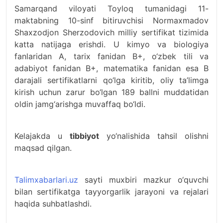
Samarqand viloyati Toyloq tumanidagi 11-
maktabning 10-sinf bitiruvchisi Normaxmadov
Shaxzodjon Sherzodovich milliy sertifikat tizimida
katta natijaga erishdi. U kimyo va biologiya
fanlaridan A, tarix fanidan B+, o‘zbek tili va
adabiyot fanidan B+, matematika fanidan esa B
darajali sertifikatlarni qo‘lga kiritib, oliy ta’limga
kirish uchun zarur bo‘lgan 189 ballni muddatidan
oldin jamg‘arishga muvaffaq bo‘ldi.
Kelajakda u
tibbiyot
yo‘nalishida tahsil olishni
maqsad qilgan.
Talimxabarlari.uz
sayti muxbiri mazkur o‘quvchi
bilan sertifikatga tayyorgarlik jarayoni va rejalari
haqida suhbatlashdi.