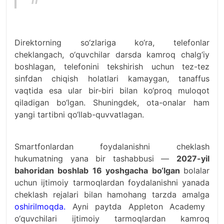
Direktorning so‘zlariga ko‘ra, telefonlar
cheklangach, o‘quvchilar darsda kamroq chalg‘iy
boshlagan, telefonini tekshirish uchun tez-tez
sinfdan chiqish holatlari kamaygan, tanaffus
vaqtida esa ular bir-biri bilan ko‘proq muloqot
qiladigan bo‘lgan. Shuningdek, ota-onalar ham
yangi tartibni qo‘llab-quvvatlagan.
Smartfonlardan foydalanishni cheklash
hukumatning yana bir tashabbusi —
2027-yil
bahoridan boshlab 16 yoshgacha bo‘lgan
bolalar
uchun ijtimoiy tarmoqlardan foydalanishni yanada
cheklash rejalari bilan hamohang tarzda amalga
oshirilmoqda.
Ayni paytda Appleton Academy
o‘quvchilari ijtimoiy tarmoqlardan kamroq