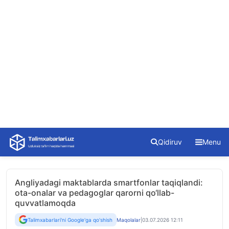
Skip
Qidiruv
Menu
to
content
Angliyadagi maktablarda smartfonlar taqiqlandi:
ota-onalar va pedagoglar qarorni qo‘llab-
quvvatlamoqda
Talimxabarlari'ni Google'ga qo'shish
Maqolalar
|
03.07.2026 12:11