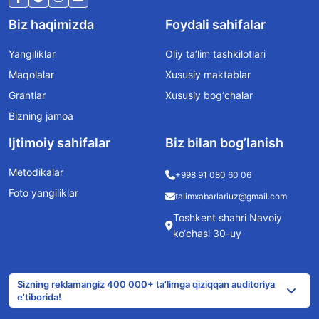
Biz haqimizda
Foydali sahifalar
Yangiliklar
Oliy ta’lim tashkilotlari
Maqolalar
Xususiy maktablar
Grantlar
Xususiy bog‘chalar
Bizning jamoa
Ijtimoiy sahifalar
Biz bilan bog’lanish
Metodikalar
+998 91 080 60 06
Foto yangiliklar
talimxabarlariuz@gmail.com
Toshkent shahri Navoiy
ko‘chasi 30-uy
Sizning reklamangiz 400 000+ ta'limga qiziqqan auditoriya
e'tiborida!