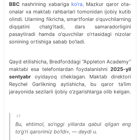
BBC
nashrining xabariga
ko‘ra,
Mazkur qaror ota-
onalar va maktab rahbarlari tomonidan ijobiy kutib
olindi. Ularning fikricha, smartfonlar o‘quvchilarning
diqqatini chalg‘itadi, dars samaradorligini
pasaytiradi hamda o‘quvchilar o‘rtasidagi nizolar
sonining ortishiga sabab bo‘ladi.
Qayd etilishicha, Bredforddagi “Appleton Academy”
maktabi esa telefonlardan foydalanishni
2025-yil
sentyabr
oyidayoq cheklagan. Maktab direktori
Reychel Garlikning aytishicha, bu qaror ta’lim
jarayonida sezilarli ijobiy o‘zgarishlarga olib kelgan.
Bu, ehtimol, so‘nggi yillarda qabul qilgan eng
to‘g‘ri qarorimiz bo‘ldi», — deydi u.