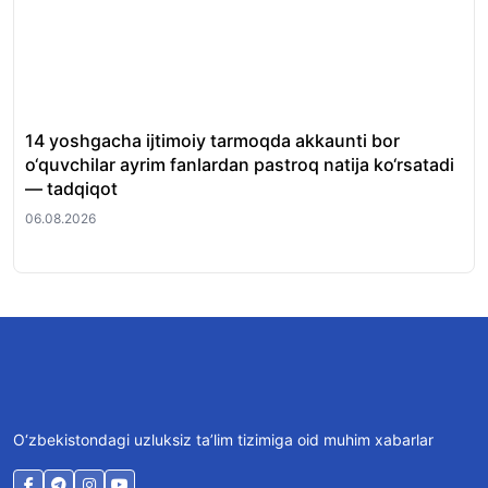
14 yoshgacha ijtimoiy tarmoqda akkaunti bor
End
o‘quvchilar ayrim fanlardan pastroq natija ko‘rsatadi
pro
— tadqiqot
06.
06.08.2026
O‘zbekistondagi uzluksiz ta’lim tizimiga oid muhim xabarlar