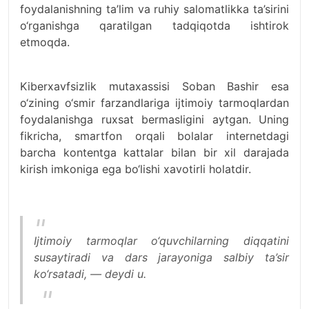
foydalanishning ta’lim va ruhiy salomatlikka ta’sirini
o‘rganishga qaratilgan tadqiqotda ishtirok
etmoqda.
Kiberxavfsizlik mutaxassisi Soban Bashir esa
o‘zining o‘smir farzandlariga ijtimoiy tarmoqlardan
foydalanishga ruxsat bermasligini aytgan. Uning
fikricha, smartfon orqali bolalar internetdagi
barcha kontentga kattalar bilan bir xil darajada
kirish imkoniga ega bo‘lishi xavotirli holatdir.
Ijtimoiy tarmoqlar o‘quvchilarning diqqatini
susaytiradi va dars jarayoniga salbiy ta’sir
ko‘rsatadi, — deydi u.