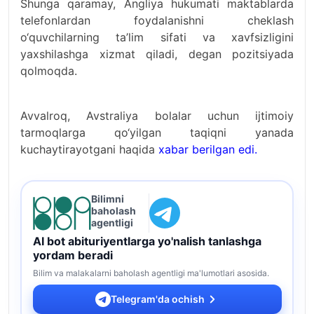
Shunga qaramay, Angliya hukumati maktablarda
telefonlardan foydalanishni cheklash
o‘quvchilarning ta’lim sifati va xavfsizligini
yaxshilashga xizmat qiladi, degan pozitsiyada
qolmoqda.
Avvalroq, Avstraliya bolalar uchun ijtimoiy
tarmoqlarga qo‘yilgan taqiqni yanada
kuchaytirayotgani haqida
xabar berilgan edi.
Bilimni
baholash
agentligi
AI bot abituriyentlarga yo'nalish tanlashga
yordam beradi
Bilim va malakalarni baholash agentligi ma'lumotlari asosida.
Telegram'da ochish