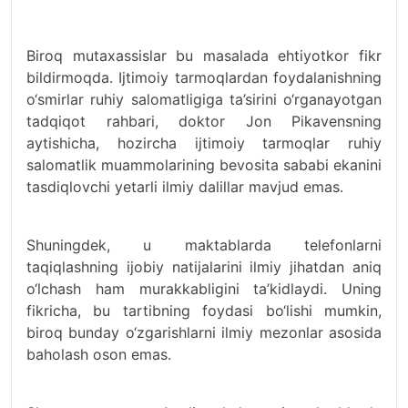
Biroq mutaxassislar bu masalada ehtiyotkor fikr
bildirmoqda. Ijtimoiy tarmoqlardan foydalanishning
o‘smirlar ruhiy salomatligiga ta’sirini o‘rganayotgan
tadqiqot rahbari, doktor Jon Pikavensning
aytishicha, hozircha ijtimoiy tarmoqlar ruhiy
salomatlik muammolarining bevosita sababi ekanini
tasdiqlovchi yetarli ilmiy dalillar mavjud emas.
Shuningdek, u maktablarda telefonlarni
taqiqlashning ijobiy natijalarini ilmiy jihatdan aniq
o‘lchash ham murakkabligini ta’kidlaydi. Uning
fikricha, bu tartibning foydasi bo‘lishi mumkin,
biroq bunday o‘zgarishlarni ilmiy mezonlar asosida
baholash oson emas.