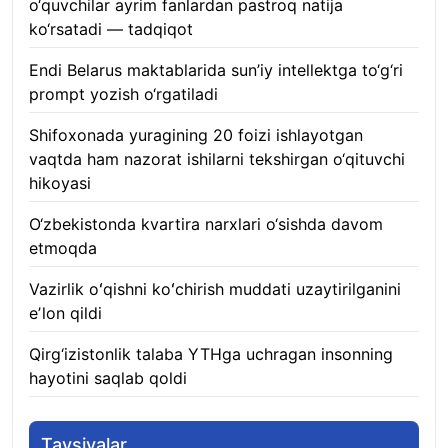
o‘quvchilar ayrim fanlardan pastroq natija
ko‘rsatadi — tadqiqot
06.08.2026
Endi Belarus maktablarida sun’iy intellektga to‘g‘ri
prompt yozish o‘rgatiladi
06.08.2026
Shifoxonada yuragining 20 foizi ishlayotgan
vaqtda ham nazorat ishilarni tekshirgan o‘qituvchi
hikoyasi
06.08.2026
O‘zbekistonda kvartira narxlari o‘sishda davom
etmoqda
06.08.2026
Vazirlik oʻqishni koʻchirish muddati uzaytirilganini
eʼlon qildi
06.08.2026
Qirg‘izistonlik talaba YTHga uchragan insonning
hayotini saqlab qoldi
06.08.2026
Tavsiyalar