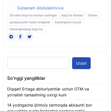
Gulsanam Abdulakimova
28 nafar bog'cha bolalari tashilgan
bog‘cha bolalari
Damas
qoidabuzarlik holati aniqlandi
Samarqand viloyati
Samarqanddagi bog‘cha
Izlash
So’nggi yangiliklar
Diqqat! Ertaga abituriyentlar uchun OTM va
yo‘nalish tanlashning oxirgi kuni
07.08.2026
14 yoshgacha ijtimoiy tarmoqda akkaunti bor