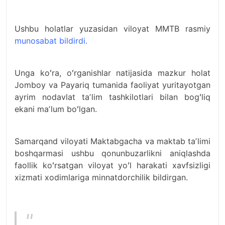
Ushbu holatlar yuzasidan viloyat MMTB rasmiy
munosabat bildirdi.
Unga koʻra, oʻrganishlar natijasida mazkur holat
Jomboy va Payariq tumanida faoliyat yuritayotgan
ayrim nodavlat taʼlim tashkilotlari bilan bogʻliq
ekani maʼlum boʻlgan.
Samarqand viloyati Maktabgacha va maktab taʼlimi
boshqarmasi ushbu qonunbuzarlikni aniqlashda
faollik koʻrsatgan viloyat yoʻl harakati xavfsizligi
xizmati xodimlariga minnatdorchilik bildirgan.