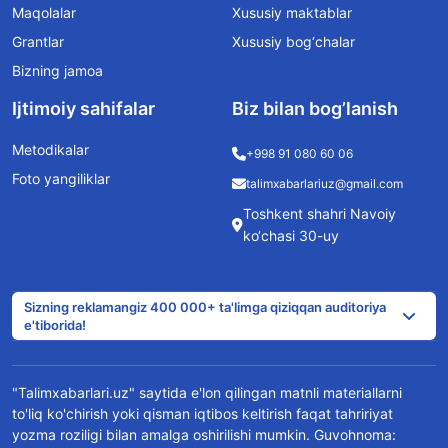
Maqolalar
Xususiy maktablar
Grantlar
Xususiy bog‘chalar
Bizning jamoa
Ijtimoiy sahifalar
Biz bilan bog’lanish
Metodikalar
+998 91 080 60 06
Foto yangiliklar
talimxabarlariuz@gmail.com
Toshkent shahri Navoiy
ko‘chasi 30-uy
Sizning reklamangiz 400 000+ ta'limga qiziqqan auditoriya
e'tiborida!
"Talimxabarlari.uz" saytida e'lon qilingan matnli materiallarni
to'liq ko'chirish yoki qisman iqtibos keltirish faqat tahririyat
yozma roziligi bilan amalga oshirilishi mumkin. Guvohnoma: