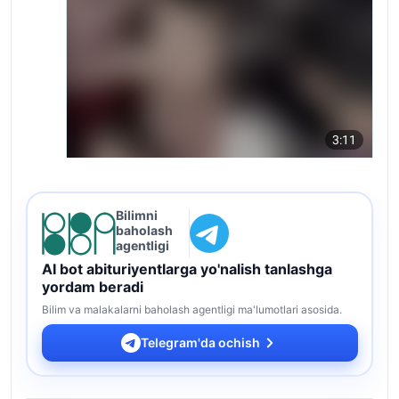
Bilimni
baholash
agentligi
AI bot abituriyentlarga yo'nalish tanlashga
yordam beradi
Bilim va malakalarni baholash agentligi ma'lumotlari asosida.
Telegram'da ochish