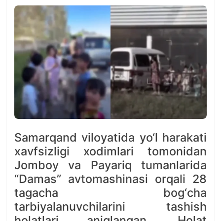
Samarqand viloyatida yo‘l harakati
xavfsizligi xodimlari tomonidan
Jomboy va Payariq tumanlarida
“Damas” avtomashinasi orqali 28
tagacha bog‘cha
tarbiyalanuvchilarini tashish
holatlari aniqlangan. Holat