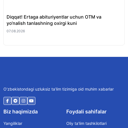
Diqqat! Ertaga abituriyentlar uchun OTM va
Sh
yo‘nalish tanlashning oxirgi kuni
ham
07.08.2026
06.
O‘zbekistondagi uzluksiz ta’lim tizimiga oid muhim xabarlar
Biz haqimizda
Foydali sahifalar
Yangiliklar
Oliy ta’lim tashkilotlari