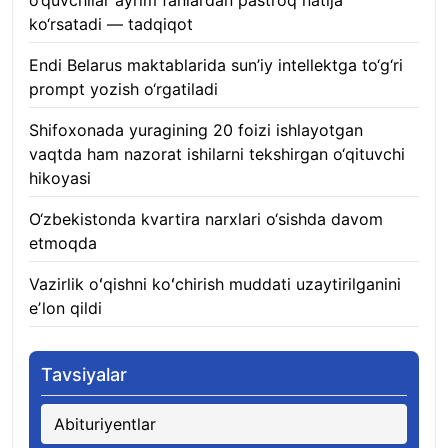
o‘quvchilar ayrim fanlardan pastroq natija
ko‘rsatadi — tadqiqot
06.08.2026
Endi Belarus maktablarida sun’iy intellektga to‘g‘ri
prompt yozish o‘rgatiladi
06.08.2026
Shifoxonada yuragining 20 foizi ishlayotgan
vaqtda ham nazorat ishilarni tekshirgan o‘qituvchi
hikoyasi
06.08.2026
O‘zbekistonda kvartira narxlari o‘sishda davom
etmoqda
06.08.2026
Vazirlik oʻqishni koʻchirish muddati uzaytirilganini
eʼlon qildi
06.08.2026
Tavsiyalar
Abituriyentlar