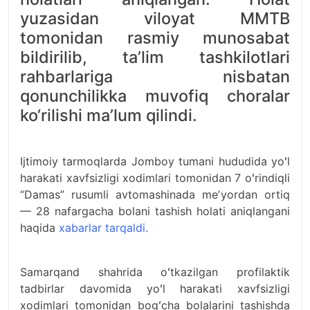
yuzasidan viloyat MMTB
tomonidan rasmiy munosabat
bildirilib, taʼlim tashkilotlari
rahbarlariga nisbatan
qonunchilikka muvofiq choralar
ko‘rilishi maʼlum qilindi.
Ijtimoiy tarmoqlarda Jomboy tumani hududida yoʻl
harakati xavfsizligi xodimlari tomonidan 7 oʻrindiqli
“Damas” rusumli avtomashinada meʼyordan ortiq
— 28 nafargacha bolani tashish holati aniqlangani
haqida
xabarlar tarqaldi.
Samarqand shahrida oʻtkazilgan profilaktik
tadbirlar davomida yoʻl harakati xavfsizligi
xodimlari tomonidan bogʻcha bolalarini tashishda