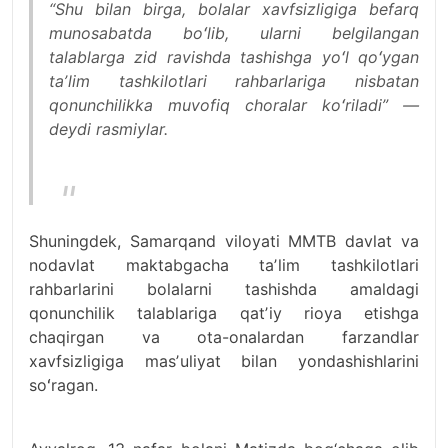
“Shu bilan birga, bolalar xavfsizligiga befarq
munosabatda boʻlib, ularni belgilangan
talablarga zid ravishda tashishga yoʻl qoʻygan
taʼlim tashkilotlari rahbarlariga nisbatan
qonunchilikka muvofiq choralar koʻriladi” —
deydi rasmiylar.
Shuningdek, Samarqand viloyati MMTB davlat va
nodavlat maktabgacha taʼlim tashkilotlari
rahbarlarini bolalarni tashishda amaldagi
qonunchilik talablariga qatʼiy rioya etishga
chaqirgan va ota-onalardan farzandlar
xavfsizligiga masʼuliyat bilan yondashishlarini
soʻragan.