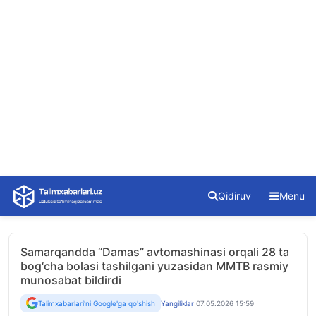
Skip
Qidiruv
Menu
to
content
Samarqandda “Damas” avtomashinasi orqali 28 ta
bog‘cha bolasi tashilgani yuzasidan MMTB rasmiy
munosabat bildirdi
Talimxabarlari'ni Google'ga qo'shish
Yangiliklar
|
07.05.2026 15:59