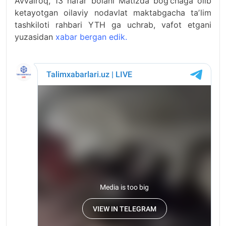
Avvalroq, 13 nafar bolani Matizda bog‘chaga olib
ketayotgan oilaviy nodavlat maktabgacha taʼlim
tashkiloti rahbari YTH ga uchrab, vafot etgani
yuzasidan
xabar bergan edik.