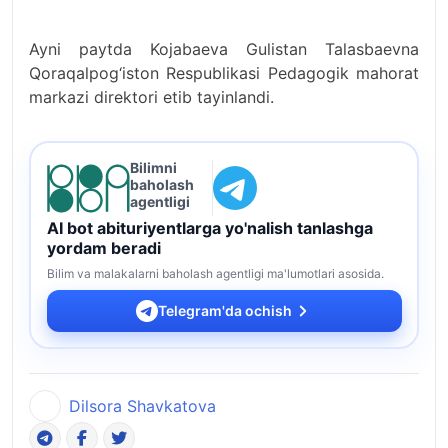
Ayni paytda Kojabaeva Gulistan Talasbaevna
Qoraqalpog‘iston Respublikasi Pedagogik mahorat
markazi direktori etib tayinlandi.
Bilimni
baholash
agentligi
AI bot abituriyentlarga yo'nalish tanlashga
yordam beradi
Bilim va malakalarni baholash agentligi ma'lumotlari asosida.
Telegram'da ochish
Dilsora Shavkatova