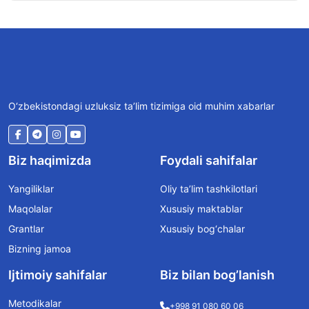
O‘zbekistondagi uzluksiz ta’lim tizimiga oid muhim xabarlar
Biz haqimizda
Foydali sahifalar
Yangiliklar
Oliy ta’lim tashkilotlari
Maqolalar
Xususiy maktablar
Grantlar
Xususiy bog‘chalar
Bizning jamoa
Ijtimoiy sahifalar
Biz bilan bog’lanish
Metodikalar
+998 91 080 60 06