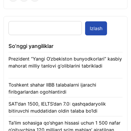
Izlash
So’nggi yangiliklar
Prezident “Yangi O‘zbekiston bunyodkorlari” kasbiy
mahorat milliy tanlovi g‘oliblarini tabrikladi
08.08.2026
Toshkent shahar IIBB talabalarni ijarachi
firibgarlardan ogohlantirdi
08.08.2026
SAT’dan 1500, IELTS’dan 7.0: qashqadaryolik
bitiruvchi muddatidan oldin talaba bo‘ldi
08.08.2026
Ta’lim sohasiga qo‘shgan hissasi uchun 1 500 nafar
o‘qituvchiga 120 milliard so‘m mablag‘ ajratilgan