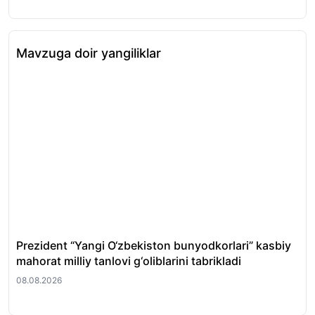
Mavzuga doir yangiliklar
Prezident “Yangi O‘zbekiston bunyodkorlari” kasbiy
Tos
mahorat milliy tanlovi g‘oliblarini tabrikladi
fir
08.08.2026
08.