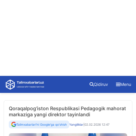
Skip
Qidiruv
Menu
to
content
Qoraqalpog‘iston Respublikasi Pedagogik mahorat
markaziga yangi direktor tayinlandi
Talimxabarlari'ni Google'ga qo'shish
Yangiliklar
|
02.02.2026 12:47