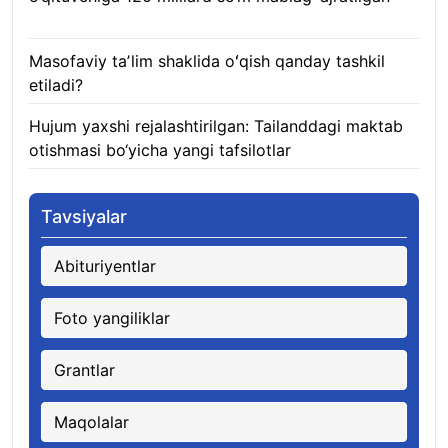
08.08.2026
Masofaviy taʼlim shaklida oʻqish qanday tashkil
etiladi?
08.08.2026
Hujum yaxshi rejalashtirilgan: Tailanddagi maktab
otishmasi bo‘yicha yangi tafsilotlar
08.08.2026
Tavsiyalar
Abituriyentlar
Foto yangiliklar
Grantlar
Maqolalar