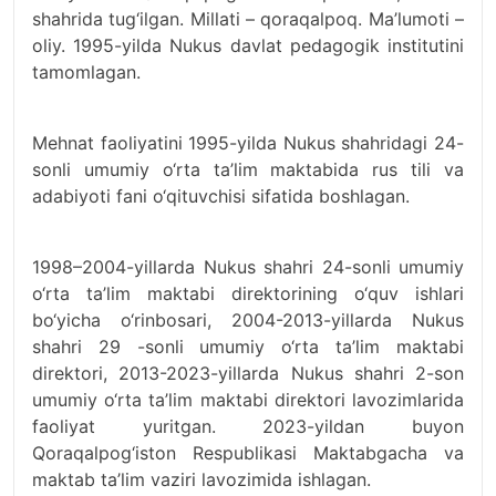
shahridа tug‘ilgan. Millati – qoraqalpoq. Ma’lumoti –
oliy. 1995-yilda Nukus davlat pedagogik institutini
tаmomlаgаn.
Mehnаt fаoliyatini 1995-yildа Nukus shahridagi 24-
sonli umumiy o‘rtа tа’lim mаktаbidа rus tili vа
аdаbiyoti fаni o‘qituvchisi sifаtidа boshlаgаn.
1998–2004-yillаrdа Nukus shahri 24-sonli umumiy
o‘rta ta’lim maktabi direktorining o‘quv ishlari
bo‘yicha o‘rinbosari, 2004-2013-yillarda Nukus
shahri 29 -sonli umumiy o‘rta ta’lim maktabi
direktori, 2013-2023-yillarda Nukus shahri 2-son
umumiy o‘rta ta’lim maktabi direktori lavozimlarida
faoliyat yuritgan. 2023-yildan buyon
Qoraqalpog‘iston Respublikasi Maktabgacha va
maktab ta’lim vaziri lavozimida ishlagan.