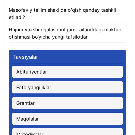
Masofaviy taʼlim shaklida oʻqish qanday tashkil
etiladi?
08.08.2026
Hujum yaxshi rejalashtirilgan: Tailanddagi maktab
otishmasi bo‘yicha yangi tafsilotlar
08.08.2026
Tavsiyalar
Abituriyentlar
Foto yangiliklar
Grantlar
Maqolalar
Metodikalar