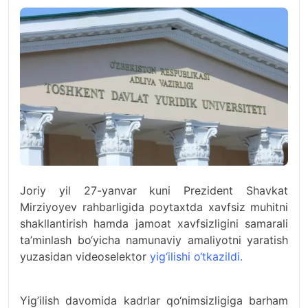
Joriy yil 27-yanvar kuni Prezident Shavkat
Mirziyoyev rahbarligida poytaxtda xavfsiz muhitni
shakllantirish hamda jamoat xavfsizligini samarali
ta’minlash bo‘yicha namunaviy amaliyotni yaratish
yuzasidan videoselektor
yig‘ilishi o‘tkazildi.
Yig’ilish davomida kadrlar qo‘nimsizligiga barham