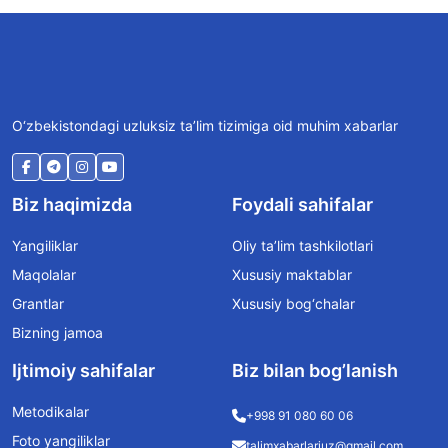
O‘zbekistondagi uzluksiz ta’lim tizimiga oid muhim xabarlar
Biz haqimizda
Foydali sahifalar
Yangiliklar
Oliy ta’lim tashkilotlari
Maqolalar
Xususiy maktablar
Grantlar
Xususiy bog‘chalar
Bizning jamoa
Ijtimoiy sahifalar
Biz bilan bog’lanish
Metodikalar
+998 91 080 60 06
Foto yangiliklar
talimxabarlariuz@gmail.com