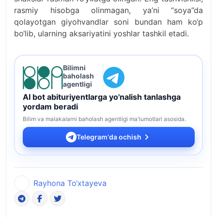
rasmiy hisobga olinmagan, ya’ni “soya”da
qolayotgan giyohvandlar soni bundan ham ko‘p
bo‘lib, ularning aksariyatini yoshlar tashkil etadi.
Bilimni
baholash
agentligi
AI bot abituriyentlarga yo'nalish tanlashga
yordam beradi
Bilim va malakalarni baholash agentligi ma'lumotlari asosida.
Telegram'da ochish
Rayhona To‘xtayeva