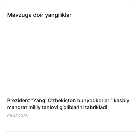
Mavzuga doir yangiliklar
Prezident “Yangi O‘zbekiston bunyodkorlari” kasbiy
Tos
mahorat milliy tanlovi g‘oliblarini tabrikladi
fir
08.08.2026
08.