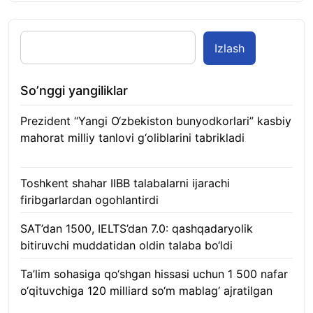
Izlash
So’nggi yangiliklar
Prezident “Yangi O‘zbekiston bunyodkorlari” kasbiy
mahorat milliy tanlovi g‘oliblarini tabrikladi
08.08.2026
Toshkent shahar IIBB talabalarni ijarachi
firibgarlardan ogohlantirdi
08.08.2026
SAT’dan 1500, IELTS’dan 7.0: qashqadaryolik
bitiruvchi muddatidan oldin talaba bo‘ldi
08.08.2026
Ta’lim sohasiga qo‘shgan hissasi uchun 1 500 nafar
o‘qituvchiga 120 milliard so‘m mablag‘ ajratilgan
08.08.2026