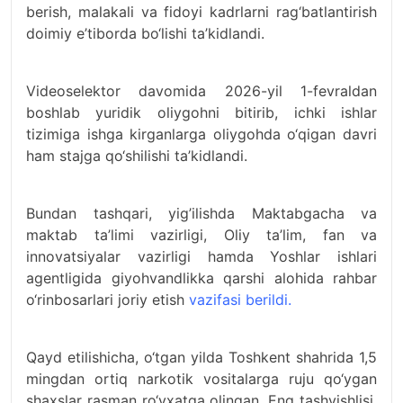
berish, malakali va fidoyi kadrlarni rag‘batlantirish
doimiy e’tiborda bo‘lishi ta’kidlandi.
Videoselektor davomida 2026-yil 1-fevraldan
boshlab yuridik oliygohni bitirib, ichki ishlar
tizimiga ishga kirganlarga oliygohda o‘qigan davri
ham stajga qo‘shilishi ta’kidlandi.
Bundan tashqari, yig’ilishda Maktabgacha va
maktab ta’limi vazirligi, Oliy ta’lim, fan va
innovatsiyalar vazirligi hamda Yoshlar ishlari
agentligida giyohvandlikka qarshi alohida rahbar
o‘rinbosarlari joriy etish
vazifasi berildi.
Qayd etilishicha, o‘tgan yilda Toshkent shahrida 1,5
mingdan ortiq narkotik vositalarga ruju qo‘ygan
shaxslar rasman ro‘yxatga olingan. Eng tashvishlisi,