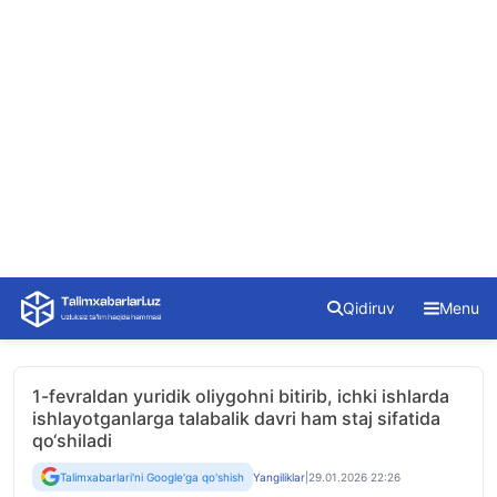
Skip
Qidiruv
Menu
to
content
1-fevraldan yuridik oliygohni bitirib, ichki ishlarda
ishlayotganlarga talabalik davri ham staj sifatida
qo‘shiladi
Talimxabarlari'ni Google'ga qo'shish
Yangiliklar
|
29.01.2026 22:26