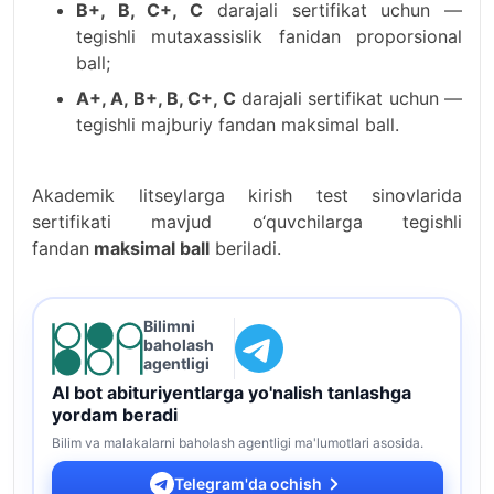
B+, B, C+, C
darajali sertifikat uchun —
tegishli mutaxassislik fanidan proporsional
ball;
A+, A, B+, B, C+, C
darajali sertifikat uchun —
tegishli majburiy fandan maksimal ball.
Akademik litseylarga kirish test sinovlarida
sertifikati mavjud o‘quvchilarga tegishli
fandan
maksimal ball
beriladi.
Bilimni
baholash
agentligi
AI bot abituriyentlarga yo'nalish tanlashga
yordam beradi
Bilim va malakalarni baholash agentligi ma'lumotlari asosida.
Telegram'da ochish