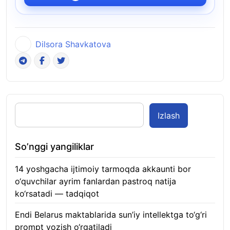
Dilsora Shavkatova
Izlash
So’nggi yangiliklar
14 yoshgacha ijtimoiy tarmoqda akkaunti bor
o‘quvchilar ayrim fanlardan pastroq natija
ko‘rsatadi — tadqiqot
06.08.2026
Endi Belarus maktablarida sun’iy intellektga to‘g‘ri
prompt yozish o‘rgatiladi
06.08.2026