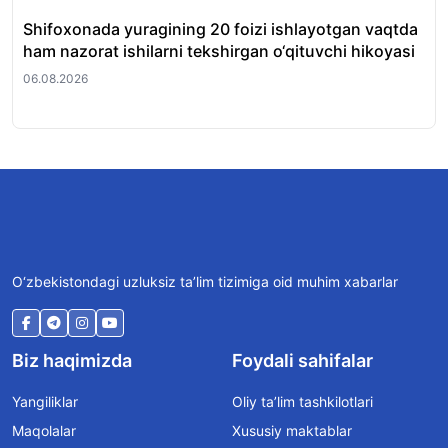
Shifoxonada yuragining 20 foizi ishlayotgan vaqtda
O‘
ham nazorat ishilarni tekshirgan o‘qituvchi hikoyasi
et
06.08.2026
06.
O‘zbekistondagi uzluksiz ta’lim tizimiga oid muhim xabarlar
Biz haqimizda
Foydali sahifalar
Yangiliklar
Oliy ta’lim tashkilotlari
Maqolalar
Xususiy maktablar