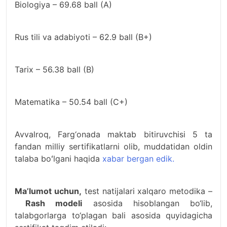
Biologiya – 69.68 ball (A)
Rus tili va adabiyoti – 62.9 ball (B+)
Tarix – 56.38 ball (B)
Matematika – 50.54 ball (C+)
Avvalroq, Farg‘onada maktab bitiruvchisi 5 ta
fandan milliy sertifikatlarni olib, muddatidan oldin
talaba boʻlgani haqida
xabar bergan edik.
Ma’lumot uchun,
test natijalari xalqaro metodika –
Rash modeli
asosida hisoblangan bo‘lib,
talabgorlarga to‘plagan bali asosida quyidagicha