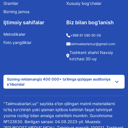
Grantlar
Xususiy bog‘chalar
Bizning jamoa
Ijtimoiy sahifalar
Biz bilan bog’lanish
Metodikalar
+998 91 080 60 06
Foto yangiliklar
talimxabarlariuz@gmail.com
Toshkent shahri Navoiy
ko‘chasi 30-uy
Sizning reklamangiz 400 000+ ta'limga qiziqqan auditoriya
e'tiborida!
"Talimxabarlari.uz" saytida e'lon qilingan matnli materiallarni
to'liq ko'chirish yoki qisman iqtibos keltirish faqat tahririyat
yozma roziligi bilan amalga oshirilishi mumkin. Guvohnoma:
№123630. Berilgan sanasi: 04.09.2023-yil. Muassis:
"EDUBOOST MEDIA" MCHJ. Tahririyat manzili: 100011, Toshkent