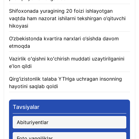
Shifoxonada yuragining 20 foizi ishlayotgan
vaqtda ham nazorat ishilarni tekshirgan o‘qituvchi
hikoyasi
06.08.2026
O‘zbekistonda kvartira narxlari o‘sishda davom
etmoqda
06.08.2026
Vazirlik oʻqishni koʻchirish muddati uzaytirilganini
eʼlon qildi
06.08.2026
Qirg‘izistonlik talaba YTHga uchragan insonning
hayotini saqlab qoldi
06.08.2026
Tavsiyalar
Abituriyentlar
Foto yangiliklar