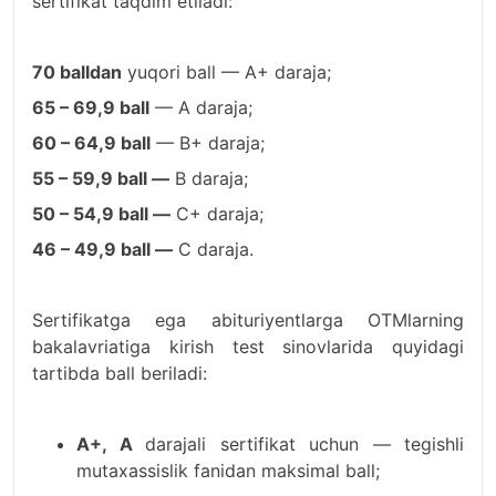
sertifikat taqdim etiladi:
70 balldan
yuqori ball — A+ daraja;
65 – 69,9 ball
— A daraja;
60 – 64,9 ball
— B+ daraja;
55 – 59,9 ball —
B daraja;
50 – 54,9 ball —
C+ daraja;
46 – 49,9 ball —
C daraja.
Sertifikatga ega abituriyentlarga OTMlarning
bakalavriatiga kirish test sinovlarida quyidagi
tartibda ball beriladi:
A+, A
darajali sertifikat uchun — tegishli
mutaxassislik fanidan maksimal ball;