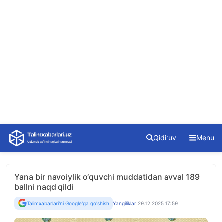
Skip
Qidiruv
Menu
to
content
Yana bir navoiylik o‘quvchi muddatidan avval 189
ballni naqd qildi
Talimxabarlari'ni Google'ga qo'shish
Yangiliklar
|
29.12.2025 17:59