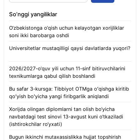
So’nggi yangiliklar
O‘zbekistonga o‘qish uchun kelayotgan xorijliklar
soni ikki barobarga oshdi
10.08.2026
Universitetlar mustaqilligi qaysi davlatlarda yuqori?
10.08.2026
2026/2027-o‘quv yili uchun 11-sinf bitiruvchilarini
texnikumlarga qabul qilish boshlandi
10.08.2026
Bu safar 3-kursga: Tibbiyot OTMga oʻqishga kiritib
qoʻyish boʻyicha yangi firibgarlik aniqlandi
10.08.2026
Xorijda olingan diplomlarni tan olish bo‘yicha
navbatdagi test sinovi 13-avgust kuni o‘tkaziladi
(ishtirokchilar ro‘yxati)
10.08.2026
Bugun ikkinchi mutaxassislikka hujjat topshirish