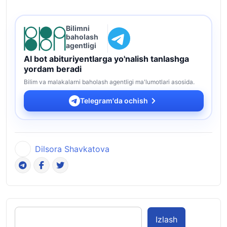
Bilimni
baholash
agentligi
AI bot abituriyentlarga yo'nalish tanlashga
yordam beradi
Bilim va malakalarni baholash agentligi ma'lumotlari asosida.
Telegram'da ochish
Dilsora Shavkatova
Izlash