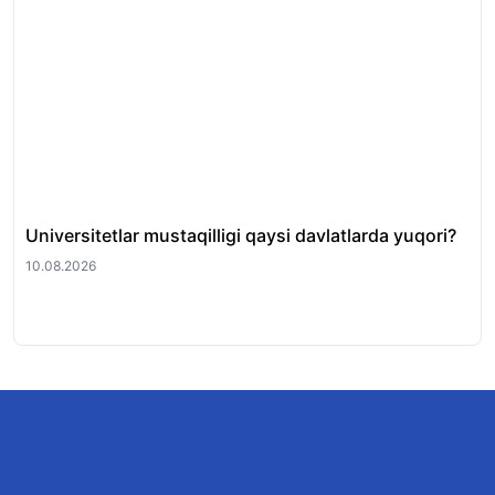
Universitetlar mustaqilligi qaysi davlatlarda yuqori?
SA
bit
10.08.2026
08.