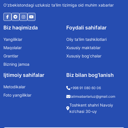
O‘zbekistondagi uzluksiz ta’lim tizimiga oid muhim xabarlar
Biz haqimizda
Foydali sahifalar
Yangiliklar
Oliy ta’lim tashkilotlari
Maqolalar
Xususiy maktablar
Grantlar
Xususiy bog‘chalar
Bizning jamoa
Ijtimoiy sahifalar
Biz bilan bog’lanish
Metodikalar
+998 91 080 60 06
Foto yangiliklar
talimxabarlariuz@gmail.com
Toshkent shahri Navoiy
ko‘chasi 30-uy