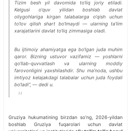
Tizim besh yil davomida to‘liq joriy etiladi.
Kelgusi o‘quv yilidan boshlab davlat
oliygohlariga kirgan talabalarga o‘qish uchun
to‘lov qilish shart bo‘lmaydi — ularning ta’lim
xarajatlarini davlat to‘liq zimmasiga oladi.
Bu ijtimoiy ahamiyatga ega bo‘lgan juda muhim
qaror. Bizning ustuvor vazifamiz — yoshlarni
qo‘llab-quvvatlash va ularning moddiy
farovonligini yaxshilashdir. Shu ma’noda, ushbu
imtiyoz kelajakdagi talabalar uchun juda foydali
bo‘ladi”, — dedi u.
Gruziya hukumatining birzdan so’ng, 2026-yildan
boshlab Gruziya fuqarolari uchun davlat