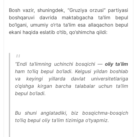
Bosh vazir, shuningdek, “Gruziya orzusi” partiyasi
boshqaruvi davrida maktabgacha ta’lim bepul
bo‘lgani, umumiy o‘rta ta’lim esa allaqachon bepul
ekani haqida eslatib o‘tib, qo‘shimcha qildi:
“Endi ta’limning uchinchi bosqichi —
oliy ta’lim
ham to‘liq bepul bo‘ladi. Kelgusi yildan boshlab
va keyingi yillarda davlat universitetlariga
o‘qishga kirgan barcha talabalar uchun ta’lim
bepul bo‘ladi.
Bu shuni anglatadiki, biz bosqichma-bosqich
to‘liq bepul oliy ta’lim tizimiga o‘tyapmiz.