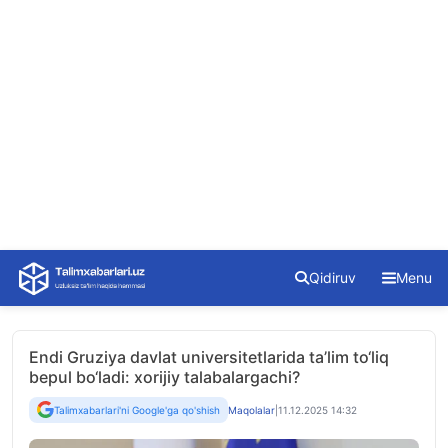
Skip
Qidiruv
Menu
to
content
Endi Gruziya davlat universitetlarida ta’lim to‘liq
bepul bo‘ladi: xorijiy talabalargachi?
Talimxabarlari'ni Google'ga qo'shish
Maqolalar
|
11.12.2025 14:32