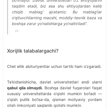
bo‘lmaydi. Davlat universitetlari o‘z ehtiyojlarini
taqdim etadi, biz esa shu ehtiyojlardan kelib
chiqib mablag‘ ajratamiz. Bu mablag‘lar
o‘qituvchilarning maoshi, moddiy-texnik baza va
boshqa zarur yo‘nalishlarga yo‘naltiriladi”.
Xorijlik talabalargachi?
Chet ellik abituriyentlar uchun tartib ham o‘zgaradi.
Ta’kidlanishicha, davlat universitetlari endi ularni
qabul qila olmaydi.
Boshqa davlat fuqarolari faqat
xususiy universitetlarda o‘qishi mumkin bo‘ladi —
o‘qish pullik bo‘lsa-da, qisman moliyaviy yordam
olish imkoniyati saqlanib qolishi mumkin.