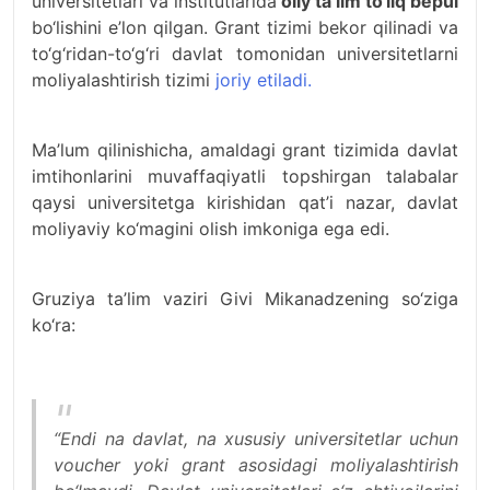
universitetlari va institutlarida
oliy ta’lim to‘liq bepul
bo‘lishini e’lon qilgan. Grant tizimi bekor qilinadi va
to‘g‘ridan-to‘g‘ri davlat tomonidan universitetlarni
moliyalashtirish tizimi
joriy etiladi.
Ma’lum qilinishicha, amaldagi grant tizimida davlat
imtihonlarini muvaffaqiyatli topshirgan talabalar
qaysi universitetga kirishidan qat’i nazar, davlat
moliyaviy ko‘magini olish imkoniga ega edi.
Gruziya ta’lim vaziri Givi Mikanadzening so‘ziga
ko‘ra:
“Endi na davlat, na xususiy universitetlar uchun
voucher yoki grant asosidagi moliyalashtirish