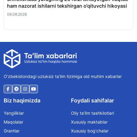
ham nazorat ishilarni tekshirgan o‘qituvchi hikoyasi
et
06.08.2026
06.
O‘zbekistondagi uzluksiz ta’lim tizimiga oid muhim xabarlar
Biz haqimizda
Foydali sahifalar
Yangiliklar
Oliy ta’lim tashkilotlari
Maqolalar
Xususiy maktablar
Grantlar
Xususiy bog‘chalar