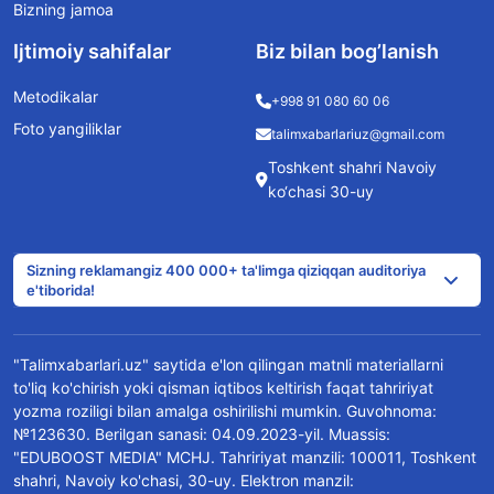
Bizning jamoa
Ijtimoiy sahifalar
Biz bilan bog’lanish
Metodikalar
+998 91 080 60 06
Foto yangiliklar
talimxabarlariuz@gmail.com
Toshkent shahri Navoiy
ko‘chasi 30-uy
Sizning reklamangiz 400 000+ ta'limga qiziqqan auditoriya
e'tiborida!
"Talimxabarlari.uz" saytida e'lon qilingan matnli materiallarni
to'liq ko'chirish yoki qisman iqtibos keltirish faqat tahririyat
yozma roziligi bilan amalga oshirilishi mumkin. Guvohnoma:
№123630. Berilgan sanasi: 04.09.2023-yil. Muassis:
"EDUBOOST MEDIA" MCHJ. Tahririyat manzili: 100011, Toshkent
shahri, Navoiy ko'chasi, 30-uy. Elektron manzil: