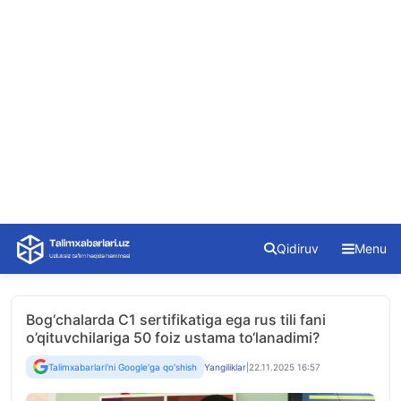
Skip
Qidiruv
Menu
to
content
Bog‘chalarda C1 sertifikatiga ega rus tili fani
o’qituvchilariga 50 foiz ustama to‘lanadimi?
Talimxabarlari'ni Google'ga qo'shish
Yangiliklar
|
22.11.2025 16:57