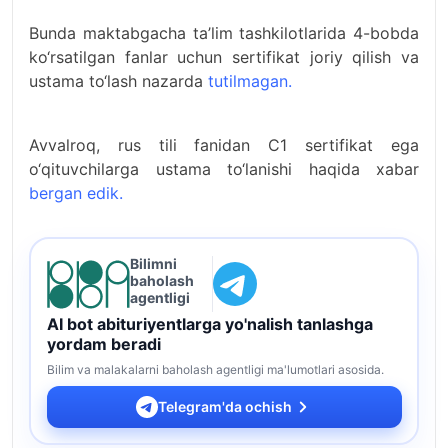
Bunda maktabgacha ta’lim tashkilotlarida 4-bobda
ko‘rsatilgan fanlar uchun sertifikat joriy qilish va
ustama to‘lash nazarda
tutilmagan.
Avvalroq, rus tili fanidan C1 sertifikat ega
o‘qituvchilarga ustama to‘lanishi haqida xabar
bergan edik.
Bilimni
baholash
agentligi
AI bot abituriyentlarga yo'nalish tanlashga
yordam beradi
Bilim va malakalarni baholash agentligi ma'lumotlari asosida.
Telegram'da ochish