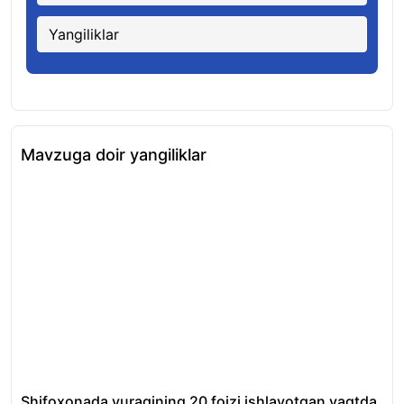
Yangiliklar
Mavzuga doir yangiliklar
Shifoxonada yuragining 20 foizi ishlayotgan vaqtda
O‘