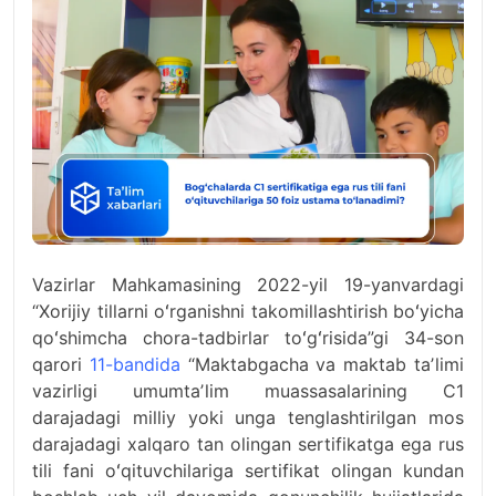
Vazirlar Mahkamasining 2022-yil 19-yanvardagi
“Xorijiy tillarni oʻrganishni takomillashtirish boʻyicha
qoʻshimcha chora-tadbirlar toʻgʻrisida”gi 34-son
qarori
11-bandid
a
“Maktabgacha va maktab taʼlimi
vazirligi umumtaʼlim muassasalarining C1
darajadagi milliy yoki unga tenglashtirilgan mos
darajadagi xalqaro tan olingan sertifikatga ega rus
tili fani oʻqituvchilariga sertifikat olingan kundan