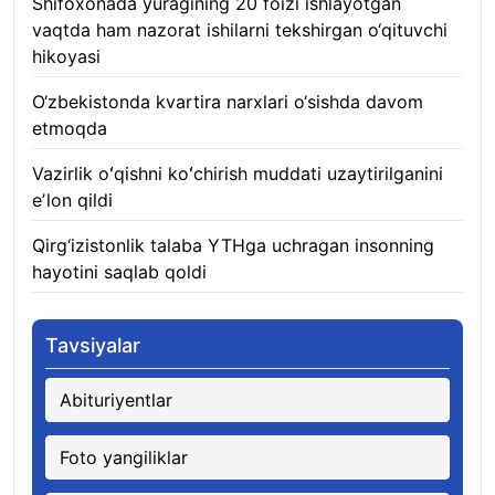
Shifoxonada yuragining 20 foizi ishlayotgan
vaqtda ham nazorat ishilarni tekshirgan o‘qituvchi
hikoyasi
06.08.2026
O‘zbekistonda kvartira narxlari o‘sishda davom
etmoqda
06.08.2026
Vazirlik oʻqishni koʻchirish muddati uzaytirilganini
eʼlon qildi
06.08.2026
Qirg‘izistonlik talaba YTHga uchragan insonning
hayotini saqlab qoldi
06.08.2026
Tavsiyalar
Abituriyentlar
Foto yangiliklar