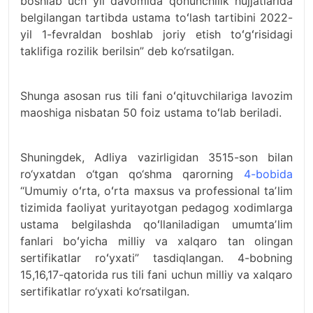
boshlab uch yil davomida qonunchilik hujjatlarida
belgilangan tartibda ustama toʻlash tartibini 2022-
yil 1-fevraldan boshlab joriy etish toʻgʻrisidagi
taklifiga rozilik berilsin” deb ko‘rsatilgan.
Shunga asosan rus tili fani oʻqituvchilariga lavozim
maoshiga nisbatan 50 foiz ustama toʻlab beriladi.
Shuningdek, Adliya vazirligidan 3515-son bilan
ro‘yxatdan o‘tgan qo‘shma qarorning
4-bobida
“Umumiy oʻrta, oʻrta maxsus va professional taʼlim
tizimida faoliyat yuritayotgan pedagog xodimlarga
ustama belgilashda qoʻllaniladigan umumtaʼlim
fanlari boʻyicha milliy va xalqaro tan olingan
sertifikatlar roʻyxati” tasdiqlangan. 4-bobning
15,16,17-qatorida rus tili fani uchun milliy va xalqaro
sertifikatlar ro‘yxati ko‘rsatilgan.