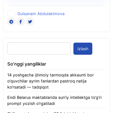
Gulsanam Abdulakimova
Izlash
So’nggi yangiliklar
14 yoshgacha ijtimoiy tarmoqda akkaunti bor
o‘quvchilar ayrim fanlardan pastroq natija
ko‘rsatadi — tadqiqot
06.08.2026
Endi Belarus maktablarida sun’iy intellektga to‘g‘ri
prompt yozish o‘rgatiladi
06.08.2026