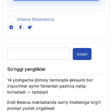
Dilsora Shavkatova
Izlash
So’nggi yangiliklar
14 yoshgacha ijtimoiy tarmoqda akkaunti bor
o‘quvchilar ayrim fanlardan pastroq natija
ko‘rsatadi — tadqiqot
06.08.2026
Endi Belarus maktablarida sun’iy intellektga to‘g‘ri
prompt yozish o‘rgatiladi
06.08.2026