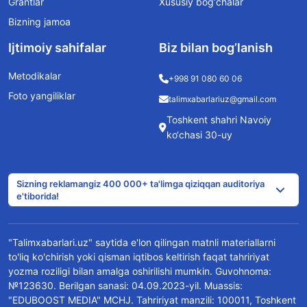
Grantlar
Xususiy bog‘chalar
Bizning jamoa
Ijtimoiy sahifalar
Biz bilan bog’lanish
Metodikalar
+998 91 080 60 06
Foto yangiliklar
talimxabarlariuz@gmail.com
Toshkent shahri Navoiy
ko‘chasi 30-uy
Sizning reklamangiz 400 000+ ta'limga qiziqqan auditoriya
e'tiborida!
"Talimxabarlari.uz" saytida e'lon qilingan matnli materiallarni
to'liq ko'chirish yoki qisman iqtibos keltirish faqat tahririyat
yozma roziligi bilan amalga oshirilishi mumkin. Guvohnoma:
№123630. Berilgan sanasi: 04.09.2023-yil. Muassis:
"EDUBOOST MEDIA" MCHJ. Tahririyat manzili: 100011, Toshkent