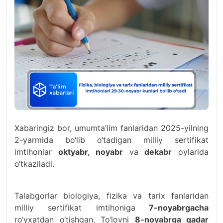
Xabaringiz bor, umumta’lim fanlaridan 2025-yilning
2-yarmida bo‘lib o‘tadigan milliy sertifikat
imtihonlar
oktyabr, noyabr
va
dekabr
oylarida
o‘tkaziladi.
Talabgorlar biologiya, fizika va tarix fanlaridan
milliy sertifikat imtihoniga
7-noyabrgacha
ro‘yxatdan o‘tishgan. To‘lovni
8-noyabrga qadar