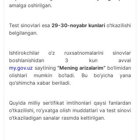
amalga oshirilgan.
Test sinovlari esa
29-30-noyabr kunlari
o‘tkazilishi
belgilangan.
Ishtirokchilar o‘z ruxsatnomalarini sinovlar
boshlanishidan 3 kun avval
my.gov.uz
saytining
“Mening arizalarim”
bo‘limidan
olishlari mumkin bo‘ladi. Bu bo‘yicha yana
qo‘shimcha xabar beriladi.
Quyida milliy sertifikat imtihonlari qaysi fanlardan
o‘tkazilishi, ro‘yxatga olish muddatlari va test sinovi
o‘tkaziladigan sanalar rasmda keltirilgan.