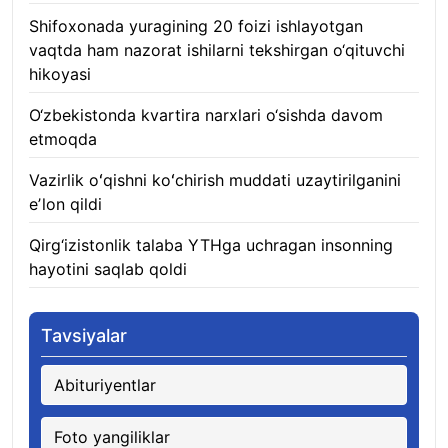
Shifoxonada yuragining 20 foizi ishlayotgan
vaqtda ham nazorat ishilarni tekshirgan o‘qituvchi
hikoyasi
06.08.2026
O‘zbekistonda kvartira narxlari o‘sishda davom
etmoqda
06.08.2026
Vazirlik oʻqishni koʻchirish muddati uzaytirilganini
eʼlon qildi
06.08.2026
Qirg‘izistonlik talaba YTHga uchragan insonning
hayotini saqlab qoldi
06.08.2026
Tavsiyalar
Abituriyentlar
Foto yangiliklar