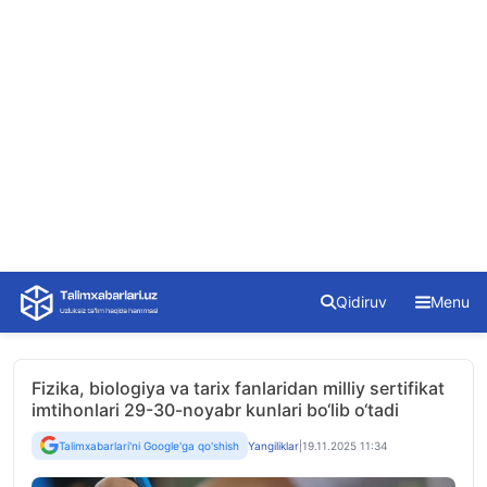
Skip
Qidiruv
Menu
to
content
Fizika, biologiya va tarix fanlaridan milliy sertifikat
imtihonlari 29-30-noyabr kunlari bo‘lib o‘tadi
Talimxabarlari'ni Google'ga qo'shish
Yangiliklar
|
19.11.2025 11:34