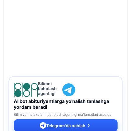
Bilimni
baholash
agentligi
AI bot abituriyentlarga yo'nalish tanlashga
yordam beradi
Bilim va malakalarni baholash agentligi ma'lumotlari asosida.
Telegram'da ochish