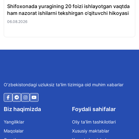
Shifoxonada yuragining 20 foizi ishlayotgan vaqtda
O‘
ham nazorat ishilarni tekshirgan o‘qituvchi hikoyasi
et
06.08.2026
06.
O‘zbekistondagi uzluksiz ta’lim tizimiga oid muhim xabarlar
Biz haqimizda
Foydali sahifalar
Yangiliklar
Oliy ta’lim tashkilotlari
Maqolalar
Xususiy maktablar