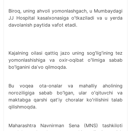
Biroq, uning ahvoli yomonlashgach, u Mumbaydagi
JJ Hospital kasalxonasiga oʻtkaziladi va u yerda
davolanish paytida vafot etadi.
Kajalning oilasi qattiq jazo uning sogʻligʻining tez
yomonlashishiga va oxir-oqibat oʻlimiga sabab
boʻlganini daʼvo qilmoqda.
Bu voqea ota-onalar va mahalliy aholining
noroziligiga sabab boʻlgan, ular oʻqituvchi va
maktabga qarshi qatʼiy choralar koʻrilishini talab
qilishmoqda.
Maharashtra Navnirman Sena (MNS) tashkiloti