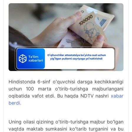
Hindistonda 6-sinf oʻquvchisi darsga kechikkanligi
uchun 100 marta oʻtirib-turishga majburlangani
oqibatida vafot etdi. Bu haqda NDTV nashri
xabar
berdi.
Uning oilasi qizining oʻtirib-turishga majbur boʻlgan
vaqtda maktab sumkasini koʻtarib turganini va bu