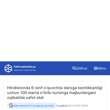
Skip
Qidiruv
Menu
to
content
Hindistonda 6-sinf oʻquvchisi darsga kechikkanligi
uchun 100 marta oʻtirib-turishga majburlangani
oqibatida vafot etdi
Talimxabarlari'ni Google'ga qo'shish
Yangiliklar
|
18.11.2025 16:09