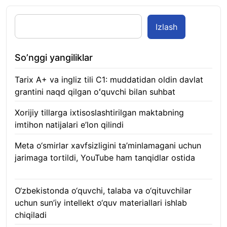
Izlash
So’nggi yangiliklar
Tarix A+ va ingliz tili C1: muddatidan oldin davlat
grantini naqd qilgan oʻquvchi bilan suhbat
07.08.2026
Xorijiy tillarga ixtisoslashtirilgan maktabning
imtihon natijalari e’lon qilindi
07.08.2026
Meta o‘smirlar xavfsizligini ta’minlamagani uchun
jarimaga tortildi, YouTube ham tanqidlar ostida
07.08.2026
O‘zbekistonda o‘quvchi, talaba va o‘qituvchilar
uchun sun’iy intellekt o‘quv materiallari ishlab
chiqiladi
07.08.2026