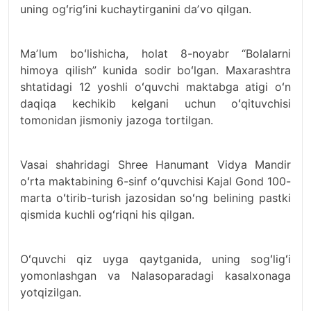
uning ogʻrigʻini kuchaytirganini daʼvo qilgan.
Maʼlum boʻlishicha, holat 8-noyabr “Bolalarni
himoya qilish” kunida sodir boʻlgan. Maxarashtra
shtatidagi 12 yoshli oʻquvchi maktabga atigi oʻn
daqiqa kechikib kelgani uchun oʻqituvchisi
tomonidan jismoniy jazoga tortilgan.
Vasai shahridagi Shree Hanumant Vidya Mandir
oʻrta maktabining 6-sinf oʻquvchisi Kajal Gond 100-
marta oʻtirib-turish jazosidan soʻng belining pastki
qismida kuchli ogʻriqni his qilgan.
Oʻquvchi qiz uyga qaytganida, uning sogʻligʻi
yomonlashgan va Nalasoparadagi kasalxonaga
yotqizilgan.