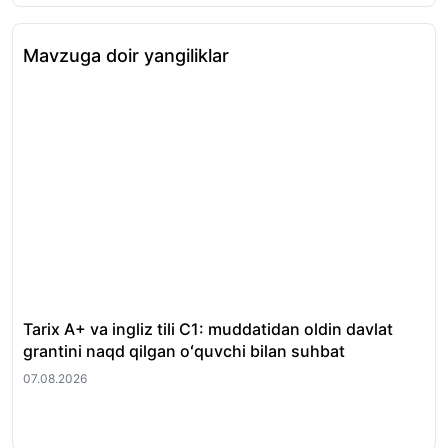
Mavzuga doir yangiliklar
Tarix A+ va ingliz tili C1: muddatidan oldin davlat
Xor
grantini naqd qilgan oʻquvchi bilan suhbat
nat
07.08.2026
07.