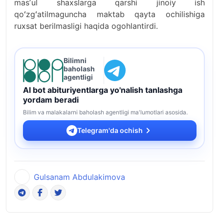
masʼul shaxslarga qarshi jinoiy ish
qoʻzgʻatilmaguncha maktab qayta ochilishiga
ruxsat berilmasligi haqida ogohlantirdi.
Bilimni
baholash
agentligi
AI bot abituriyentlarga yo'nalish tanlashga
yordam beradi
Bilim va malakalarni baholash agentligi ma'lumotlari asosida.
Telegram'da ochish
Gulsanam Abdulakimova