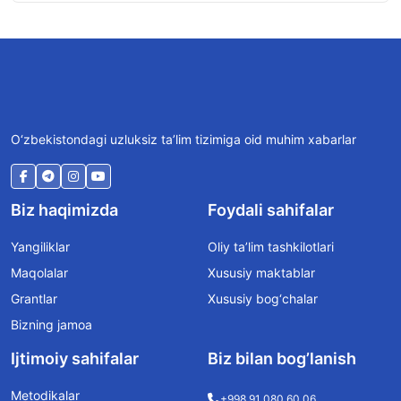
O‘zbekistondagi uzluksiz ta’lim tizimiga oid muhim xabarlar
Biz haqimizda
Foydali sahifalar
Yangiliklar
Oliy ta’lim tashkilotlari
Maqolalar
Xususiy maktablar
Grantlar
Xususiy bog‘chalar
Bizning jamoa
Ijtimoiy sahifalar
Biz bilan bog’lanish
Metodikalar
+998 91 080 60 06