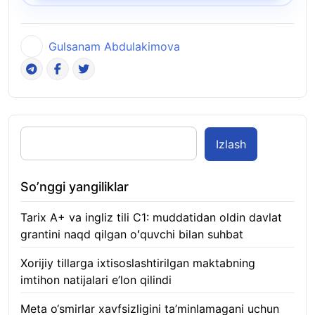
Gulsanam Abdulakimova
Izlash
So’nggi yangiliklar
Tarix A+ va ingliz tili C1: muddatidan oldin davlat
grantini naqd qilgan oʻquvchi bilan suhbat
07.08.2026
Xorijiy tillarga ixtisoslashtirilgan maktabning
imtihon natijalari e’lon qilindi
07.08.2026
Meta o‘smirlar xavfsizligini ta’minlamagani uchun