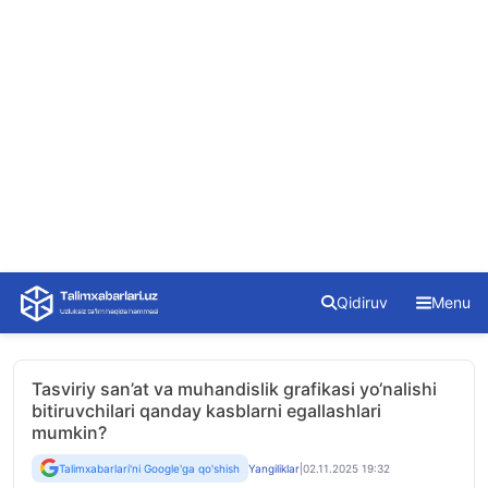
Skip
Qidiruv
Menu
to
content
Tasviriy san’at va muhandislik grafikasi yo‘nalishi
bitiruvchilari qanday kasblarni egallashlari
mumkin?
Talimxabarlari'ni Google'ga qo'shish
Yangiliklar
|
02.11.2025 19:32