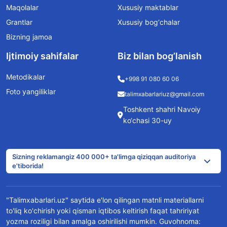
Maqolalar
Xususiy maktablar
Grantlar
Xususiy bog‘chalar
Bizning jamoa
Ijtimoiy sahifalar
Biz bilan bog’lanish
Metodikalar
+998 91 080 60 06
Foto yangiliklar
talimxabarlariuz@gmail.com
Toshkent shahri Navoiy
ko‘chasi 30-uy
Sizning reklamangiz 400 000+ ta'limga qiziqqan auditoriya
e'tiborida!
"Talimxabarlari.uz" saytida e'lon qilingan matnli materiallarni
to'liq ko'chirish yoki qisman iqtibos keltirish faqat tahririyat
yozma roziligi bilan amalga oshirilishi mumkin. Guvohnoma: