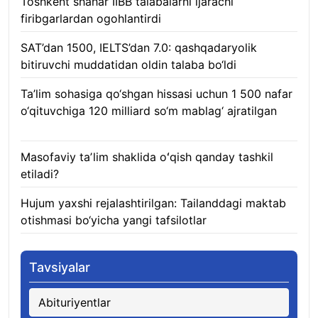
Toshkent shahar IIBB talabalarni ijarachi
firibgarlardan ogohlantirdi
08.08.2026
SAT’dan 1500, IELTS’dan 7.0: qashqadaryolik
bitiruvchi muddatidan oldin talaba bo‘ldi
08.08.2026
Ta’lim sohasiga qo‘shgan hissasi uchun 1 500 nafar
o‘qituvchiga 120 milliard so‘m mablag‘ ajratilgan
08.08.2026
Masofaviy taʼlim shaklida oʻqish qanday tashkil
etiladi?
08.08.2026
Hujum yaxshi rejalashtirilgan: Tailanddagi maktab
otishmasi bo‘yicha yangi tafsilotlar
08.08.2026
Tavsiyalar
Abituriyentlar