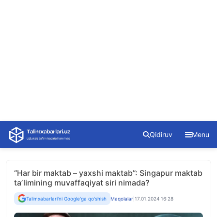
Skip
Qidiruv
Menu
to
content
“Har bir maktab – yaxshi maktab”: Singapur maktab
taʼlimining muvaffaqiyat siri nimada?
Talimxabarlari'ni Google'ga qo'shish
Maqolalar
|
17.01.2024 16:28