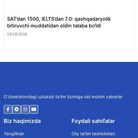
SAT’dan 1500, IELTS’dan 7.0: qashqadaryolik
Hu
bitiruvchi muddatidan oldin talaba bo‘ldi
oti
08.08.2026
08.
O‘zbekistondagi uzluksiz ta’lim tizimiga oid muhim xabarlar
Biz haqimizda
Foydali sahifalar
Yangiliklar
Oliy ta’lim tashkilotlari