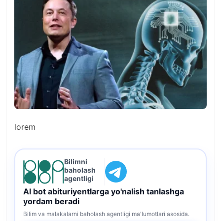
lorem
Bilimni
baholash
agentligi
AI bot abituriyentlarga yo'nalish tanlashga
yordam beradi
Bilim va malakalarni baholash agentligi ma'lumotlari asosida.