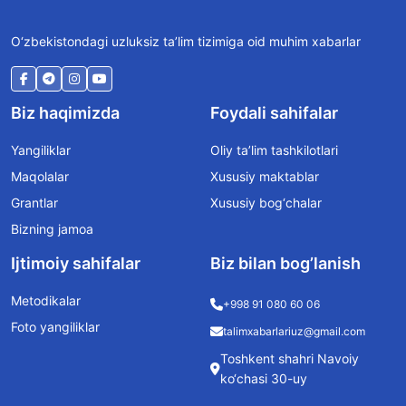
O‘zbekistondagi uzluksiz ta’lim tizimiga oid muhim xabarlar
Biz haqimizda
Foydali sahifalar
Yangiliklar
Oliy ta’lim tashkilotlari
Maqolalar
Xususiy maktablar
Grantlar
Xususiy bog‘chalar
Bizning jamoa
Ijtimoiy sahifalar
Biz bilan bog’lanish
Metodikalar
+998 91 080 60 06
Foto yangiliklar
talimxabarlariuz@gmail.com
Toshkent shahri Navoiy
ko‘chasi 30-uy