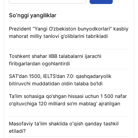
So’nggi yangiliklar
Prezident “Yangi O‘zbekiston bunyodkorlari” kasbiy
mahorat milliy tanlovi g‘oliblarini tabrikladi
08.08.2026
Toshkent shahar IIBB talabalarni ijarachi
firibgarlardan ogohlantirdi
08.08.2026
SAT’dan 1500, IELTS’dan 7.0: qashqadaryolik
bitiruvchi muddatidan oldin talaba bo‘ldi
08.08.2026
Ta’lim sohasiga qo‘shgan hissasi uchun 1 500 nafar
o‘qituvchiga 120 milliard so‘m mablag‘ ajratilgan
08.08.2026
Masofaviy taʼlim shaklida oʻqish qanday tashkil
etiladi?
08.08.2026