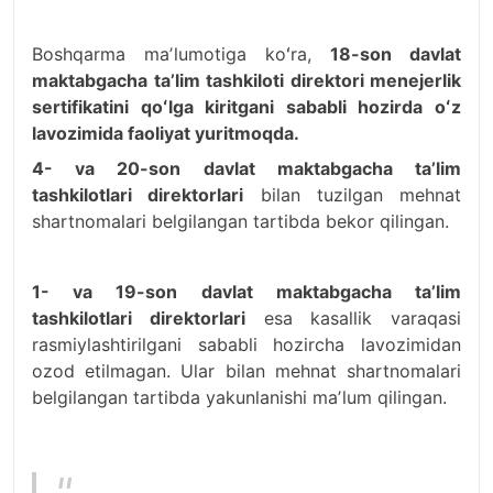
Boshqarma maʼlumotiga koʻra,
18-son davlat
maktabgacha taʼlim tashkiloti direktori menejerlik
sertifikatini qoʻlga kiritgani sababli hozirda oʻz
lavozimida faoliyat yuritmoqda.
4- va 20-son davlat maktabgacha taʼlim
tashkilotlari direktorlari
bilan tuzilgan mehnat
shartnomalari belgilangan tartibda bekor qilingan.
1- va 19-son davlat maktabgacha taʼlim
tashkilotlari direktorlari
esa kasallik varaqasi
rasmiylashtirilgani sababli hozircha lavozimidan
ozod etilmagan. Ular bilan mehnat shartnomalari
belgilangan tartibda yakunlanishi maʼlum qilingan.