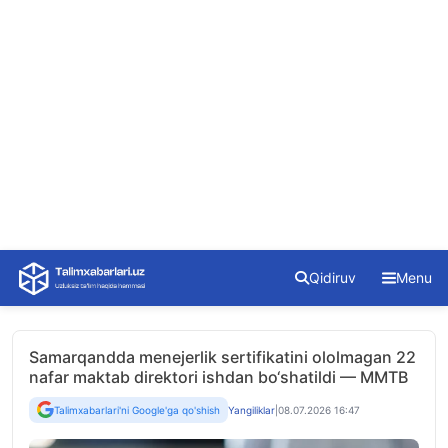
Skip
Qidiruv
Menu
to
content
Samarqandda menejerlik sertifikatini ololmagan 22
nafar maktab direktori ishdan bo‘shatildi — MMTB
Talimxabarlari'ni Google'ga qo'shish
Yangiliklar
|
08.07.2026 16:47