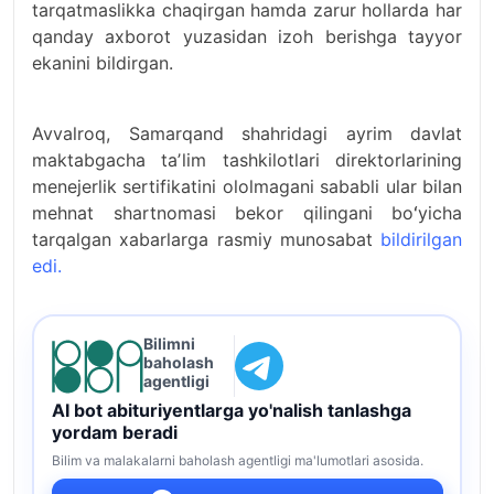
tarqatmaslikka chaqirgan hamda zarur hollarda har
qanday axborot yuzasidan izoh berishga tayyor
ekanini bildirgan.
Avvalroq, Samarqand shahridagi ayrim davlat
maktabgacha taʼlim tashkilotlari direktorlarining
menejerlik sertifikatini ololmagani sababli ular bilan
mehnat shartnomasi bekor qilingani boʻyicha
tarqalgan xabarlarga rasmiy munosabat
bildirilgan
edi.
Bilimni
baholash
agentligi
AI bot abituriyentlarga yo'nalish tanlashga
yordam beradi
Bilim va malakalarni baholash agentligi ma'lumotlari asosida.