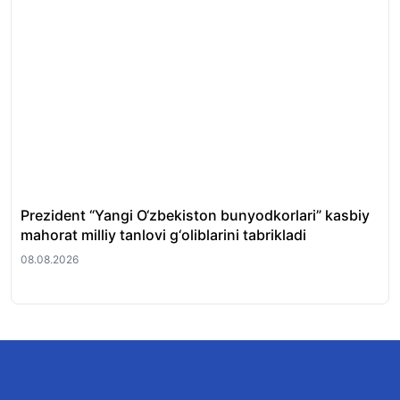
Prezident “Yangi O‘zbekiston bunyodkorlari” kasbiy
Tos
mahorat milliy tanlovi g‘oliblarini tabrikladi
fir
08.08.2026
08.