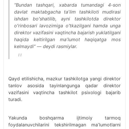
“Bundan tashqari, xabarda tumandagi 4-son
davlat maktabgacha taʼlim tashkiloti mudirasi
ishdan boʻshatilib, ayni tashkilotda direktor
oʻrinbosari lavozimiga oʻtkazilgani hamda unga
direktor vazifasini vaqtincha bajarish yuklatilgani
haqida keltirilgan maʼlumot haqiqatga mos
kelmaydi” — deydi rasmiylar.
Qayd etilishicha, mazkur tashkilotga yangi direktor
tanlov asosida tayinlangunga qadar direktor
vazifasini vaqtincha tashkilot psixologi bajarib
turadi.
Yakunda boshqarma ijtimoiy tarmoq
foydalanuvchilarini tekshirilmagan maʼlumotlarni