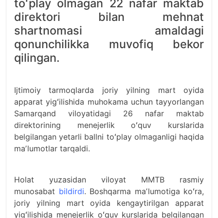
toʻplay olmagan 22 nafar maktab
direktori bilan mehnat
shartnomasi amaldagi
qonunchilikka muvofiq bekor
qilingan.
Ijtimoiy tarmoqlarda joriy yilning mart oyida
apparat yigʻilishida muhokama uchun tayyorlangan
Samarqand viloyatidagi 26 nafar maktab
direktorining menejerlik oʻquv kurslarida
belgilangan yetarli ballni toʻplay olmaganligi haqida
maʼlumotlar tarqaldi.
Holat yuzasidan viloyat MMTB rasmiy
munosabat
bildirdi
. Boshqarma maʼlumotiga koʻra,
joriy yilning mart oyida kengaytirilgan apparat
yigʻilishida menejerlik oʻquv kurslarida belgilangan