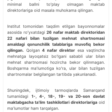
minimal ballni toʻplay olmagan maktab
direktorlariga oid masala muhokama qilingan.
Institut tomonidan taqdim etilgan bayonnomalar
asosida roʻyxatdagi
26 nafar maktab direktoridan
22 nafari bilan tuzilgan mehnat shartnomasi
amaldagi qonunchilik talablariga muvofiq bekor
qilingan.
Qolgan
4 nafar direktor
esa vaqtincha
mehnatga layoqatsiz boʻlgani sababli ular bilan
mehnat shartnomasi hozircha bekor qilinmagan.
Boshqarma maʼlumotiga koʻra, ular bilan tuzilgan
shartnomalar belgilangan tartibda yakunlanadi.
Shuningdek, ijtimoiy tarmoqlarda Samarqand
tumanidagi
1-, 4-, 18-, 19- va 20-son davlat
maktabgacha taʼlim tashkilotlari direktorlariga
oid
maʼlumotlar ham tarqalgan.