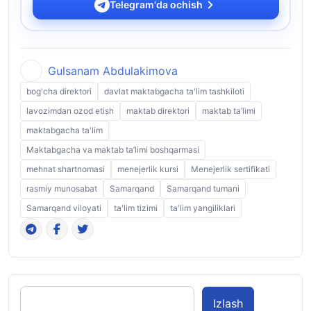
Telegram'da ochish
Gulsanam Abdulakimova
bog'cha direktori
davlat maktabgacha ta'lim tashkiloti
lavozimdan ozod etish
maktab direktori
maktab ta’limi
maktabgacha ta'lim
Maktabgacha va maktab ta’limi boshqarmasi
mehnat shartnomasi
menejerlik kursi
Menejerlik sertifikati
rasmiy munosabat
Samarqand
Samarqand tumani
Samarqand viloyati
ta'lim tizimi
ta'lim yangiliklari
Izlash