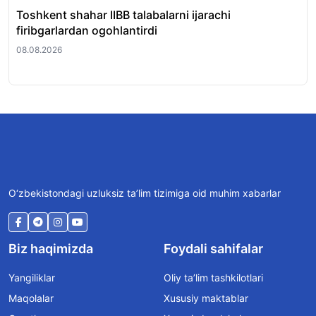
Toshkent shahar IIBB talabalarni ijarachi
SA
firibgarlardan ogohlantirdi
bit
08.08.2026
08.
O‘zbekistondagi uzluksiz ta’lim tizimiga oid muhim xabarlar
Biz haqimizda
Foydali sahifalar
Yangiliklar
Oliy ta’lim tashkilotlari
Maqolalar
Xususiy maktablar