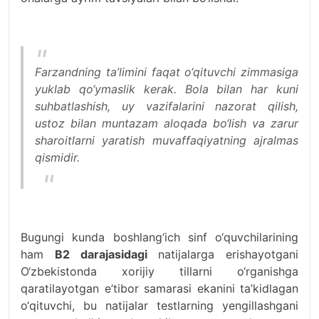
Farzandning ta’limini faqat o‘qituvchi zimmasiga
yuklab qo‘ymaslik kerak. Bola bilan har kuni
suhbatlashish, uy vazifalarini nazorat qilish,
ustoz bilan muntazam aloqada bo‘lish va zarur
sharoitlarni yaratish muvaffaqiyatning ajralmas
qismidir.
Bugungi kunda boshlang‘ich sinf o‘quvchilarining
ham
B2 darajasidagi
natijalarga erishayotgani
O‘zbekistonda xorijiy tillarni o‘rganishga
qaratilayotgan e’tibor samarasi ekanini ta’kidlagan
o‘qituvchi, bu natijalar testlarning yengillashgani