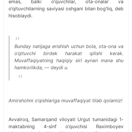
emas, balki o‘quvchilar, ota-onalar va
o‘qituvchilarning saviyasi oshgani bilan bog‘liq, deb
hisoblaydi.
Bunday natijaga erishish uchun bola, ota-ona va
o‘qituvchi birdek harakat qilishi kerak.
Muvaffaqiyatning haqiqiy siri aynan mana shu
hamkorlikda, — deydi u.
Amirshoh
ni o‘qishlariga muvaffaqiyat tilab qolamiz!
Avvalroq, Samarqand viloyati Urgut tumanidagi 1-
maktabning 4-sinf o‘quvchisi Raximboyev