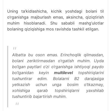
Uning ta’kidlashicha, kichik yoshdagi bolani til
o‘rganishga majburlash emas, aksincha, qiziqtirish
muhim hisoblanadi. Shu sababli mashg‘ulotlar
bolaning qiziqishiga mos ravishda tashkil etilgan.
Albatta bu oson emas. Erinchoqlik qilmasdan,
bolani zeriktirmasdan o‘rgatish muhim. Uyda
bo‘lgan paytlari o‘zi o‘rganishga ishtiyoqi paydo
bo‘lganidan keyin
multilevel
topshiriqlarini
tushuntirar edim. Bolalarni B2 darajasiga
yetkazish uchun unga bosim o‘tkazmay,
xohishiga qarab topshiriqlarni yaxshilab
tushuntirib bajartirish muhim.