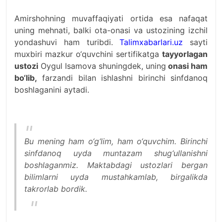
Amirshohning muvaffaqiyati ortida esa nafaqat
uning mehnati, balki ota-onasi va ustozining izchil
yondashuvi ham turibdi.
Talimxabarlari.uz
sayti
muxbiri mazkur o‘quvchini sertifikatga
tayyorlagan
ustozi
Oygul Isamova shuningdek, uning
onasi ham
bo‘lib,
farzandi bilan ishlashni birinchi sinfdanoq
boshlaganini aytadi.
Bu mening ham o‘g‘lim, ham o‘quvchim. Birinchi
sinfdanoq uyda muntazam shug‘ullanishni
boshlaganmiz. Maktabdagi ustozlari bergan
bilimlarni uyda mustahkamlab, birgalikda
takrorlab bordik.