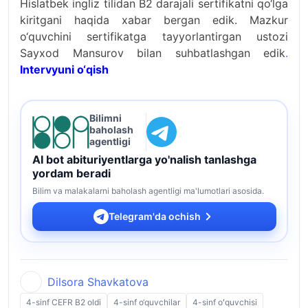
Hislatbek ingliz tilidan B2 darajali sertifikatni qo‘lga
kiritgani haqida xabar bergan edik. Mazkur
o‘quvchini sertifikatga tayyorlantirgan ustozi
Sayxod Mansurov bilan suhbatlashgan edik
.
Intervyuni o‘qish
Bilimni
baholash
agentligi
AI bot abituriyentlarga yo'nalish tanlashga
yordam beradi
Bilim va malakalarni baholash agentligi ma'lumotlari asosida.
Telegram'da ochish
Dilsora Shavkatova
4-sinf CEFR B2 oldi
4-sinf o‘quvchilar
4-sinf oʻquvchisi