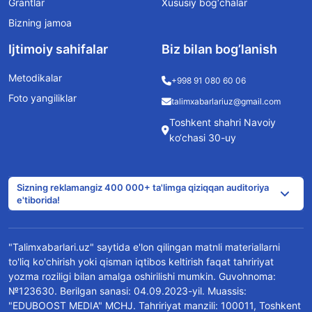
Grantlar
Xususiy bog‘chalar
Bizning jamoa
Ijtimoiy sahifalar
Biz bilan bog’lanish
Metodikalar
+998 91 080 60 06
Foto yangiliklar
talimxabarlariuz@gmail.com
Toshkent shahri Navoiy
ko‘chasi 30-uy
Sizning reklamangiz 400 000+ ta'limga qiziqqan auditoriya
e'tiborida!
"Talimxabarlari.uz" saytida e'lon qilingan matnli materiallarni
to'liq ko'chirish yoki qisman iqtibos keltirish faqat tahririyat
yozma roziligi bilan amalga oshirilishi mumkin. Guvohnoma:
№123630. Berilgan sanasi: 04.09.2023-yil. Muassis:
"EDUBOOST MEDIA" MCHJ. Tahririyat manzili: 100011, Toshkent