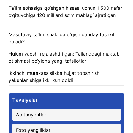
Ta’lim sohasiga qo‘shgan hissasi uchun 1 500 nafar
o‘qituvchiga 120 milliard so‘m mablag‘ ajratilgan
08.08.2026
Masofaviy taʼlim shaklida oʻqish qanday tashkil
etiladi?
08.08.2026
Hujum yaxshi rejalashtirilgan: Tailanddagi maktab
otishmasi bo‘yicha yangi tafsilotlar
08.08.2026
Ikkinchi mutaxassislikka hujjat topshirish
yakunlanishiga ikki kun qoldi
08.08.2026
Tavsiyalar
Abituriyentlar
Foto yangiliklar