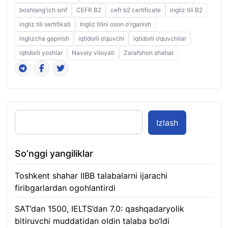
boshlang'ich sinf
CEFR B2
cefr b2 certificate
ingliz tili B2
ingliz tili sertifikati
Ingliz tilini oson o'rganish
inglizcha gapirish
iqtidorli o‘quvchi
iqtidorli o‘quvchilar
iqtidorli yoshlar
Navoiy viloyati
Zarafshon shahar
Izlash
So’nggi yangiliklar
Toshkent shahar IIBB talabalarni ijarachi
firibgarlardan ogohlantirdi
08.08.2026
SAT’dan 1500, IELTS’dan 7.0: qashqadaryolik
bitiruvchi muddatidan oldin talaba bo‘ldi
08.08.2026