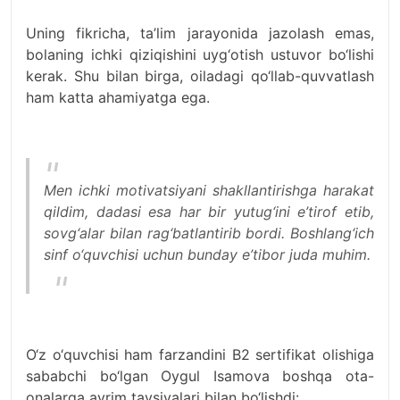
Uning fikricha, ta’lim jarayonida jazolash emas,
bolaning ichki qiziqishini uyg‘otish ustuvor bo‘lishi
kerak. Shu bilan birga, oiladagi qo‘llab-quvvatlash
ham katta ahamiyatga ega.
Men ichki motivatsiyani shakllantirishga harakat
qildim, dadasi esa har bir yutug‘ini e’tirof etib,
sovg‘alar bilan rag‘batlantirib bordi. Boshlang‘ich
sinf o‘quvchisi uchun bunday e’tibor juda muhim.
O‘z o‘quvchisi ham farzandini B2 sertifikat olishiga
sababchi bo‘lgan Oygul Isamova boshqa ota-
onalarga ayrim tavsiyalari bilan bo‘lishdi: