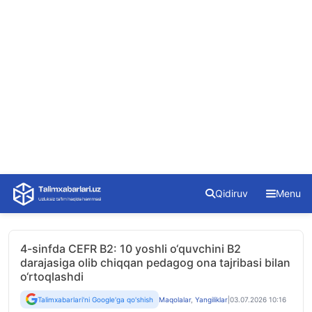
Skip
Qidiruv
Menu
to
content
4-sinfda CEFR B2: 10 yoshli o‘quvchini B2
darajasiga olib chiqqan pedagog ona tajribasi bilan
o‘rtoqlashdi
Talimxabarlari'ni Google'ga qo'shish
Maqolalar
,
Yangiliklar
|
03.07.2026 10:16