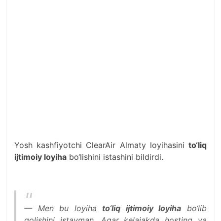
Yosh kashfiyotchi ClearAir Almaty loyihasini
to‘liq
ijtimoiy loyiha
bo‘lishini istashini bildirdi.
— Men bu loyiha
to‘liq ijtimoiy loyiha
bo‘lib
qolishini istayman. Agar kelajakda hosting va