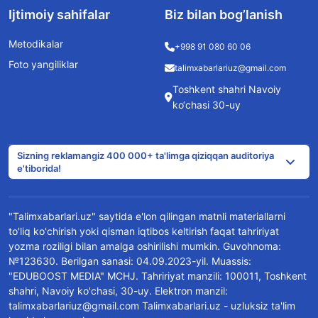
Ijtimoiy sahifalar
Biz bilan bog’lanish
Metodikalar
+998 91 080 60 06
Foto yangiliklar
talimxabarlariuz@gmail.com
Toshkent shahri Navoiy
ko‘chasi 30-uy
Sizning reklamangiz 400 000+ ta'limga qiziqqan auditoriya
e'tiborida!
"Talimxabarlari.uz" saytida e'lon qilingan matnli materiallarni
to'liq ko'chirish yoki qisman iqtibos keltirish faqat tahririyat
yozma roziligi bilan amalga oshirilishi mumkin. Guvohnoma:
№123630. Berilgan sanasi: 04.09.2023-yil. Muassis:
"EDUBOOST MEDIA" MCHJ. Tahririyat manzili: 100011, Toshkent
shahri, Navoiy ko'chasi, 30-uy. Elektron manzil:
talimxabarlariuz@gmail.com Talimxabarlari.uz - uzluksiz ta'lim