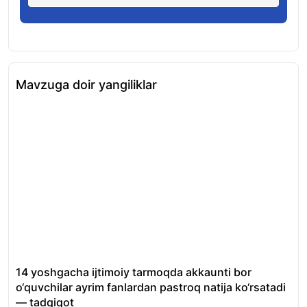
Mavzuga doir yangiliklar
14 yoshgacha ijtimoiy tarmoqda akkaunti bor
End
o‘quvchilar ayrim fanlardan pastroq natija ko‘rsatadi
pro
— tadqiqot
06.