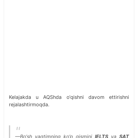
Kelajakda u AQShda o‘qishni davom ettirishni
rejalashtirmoqda.
—Bo‘sh vaqtimning ko‘p qismini
IELTS
va
SAT