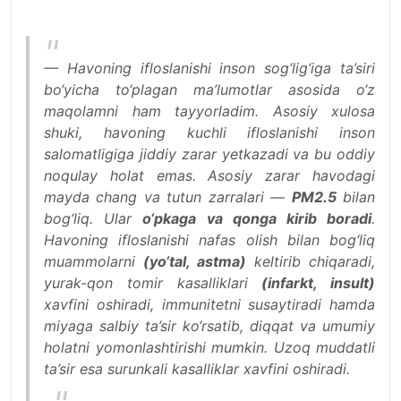
— Havoning ifloslanishi inson sog‘lig‘iga ta’siri
bo‘yicha to‘plagan ma’lumotlar asosida o‘z
maqolamni ham tayyorladim. Asosiy xulosa
shuki, havoning kuchli ifloslanishi inson
salomatligiga jiddiy zarar yetkazadi va bu oddiy
noqulay holat emas. Asosiy zarar havodagi
mayda chang va tutun zarralari —
PM2.5
bilan
bog‘liq. Ular
o‘pkaga va qonga kirib boradi
.
Havoning ifloslanishi nafas olish bilan bog‘liq
muammolarni
(yo‘tal, astma)
keltirib chiqaradi,
yurak-qon tomir kasalliklari
(infarkt, insult)
xavfini oshiradi, immunitetni susaytiradi hamda
miyaga salbiy ta’sir ko‘rsatib, diqqat va umumiy
holatni yomonlashtirishi mumkin. Uzoq muddatli
ta’sir esa surunkali kasalliklar xavfini oshiradi.