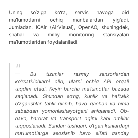
Uning so‘ziga ko‘ra, servis havoga oid
ma’lumotlarni ochiq manbalardan yig‘adi.
Jumladan, IQAir (AirVisual), OpenAQ, shuningdek,
shahar va milliy monitoring stansiyalari
ma’lumotlaridan foydalaniladi.
— Bu tizimlar rasmiy sensorlardan
ko‘rsatkichlarni olib, ularni ochiq API orqali
taqdim etadi. Keyin barcha ma’lumotlar bazada
saqlanadi. Shundan so‘ng, kunlik va haftalik
o‘zgarishlar tahlil qilinib, havo qachon va nima
sababdan yomonlashayotgani aniqlanadi. Ob-
havo, harorat va transport oqimi kabi omillar
taqqoslanadi. Bundan tashqari, o‘tgan kunlardagi
ma’lumotlarga asoslanib havo sifati qanday