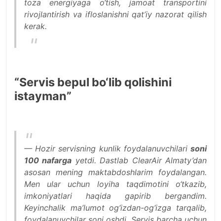
toza energiyaga o‘tish, jamoat transportini
rivojlantirish va ifloslanishni qat’iy nazorat qilish
kerak.
“Servis bepul bo‘lib qolishini
istayman”
— Hozir servisning kunlik foydalanuvchilari
soni
100 nafarga
yetdi. Dastlab ClearAir Almaty’dan
asosan mening maktabdoshlarim foydalangan.
Men ular uchun loyiha taqdimotini o‘tkazib,
imkoniyatlari haqida gapirib bergandim.
Keyinchalik ma’lumot og‘izdan-og‘izga tarqalib,
foydalanuvchilar soni oshdi. Servis barcha uchun