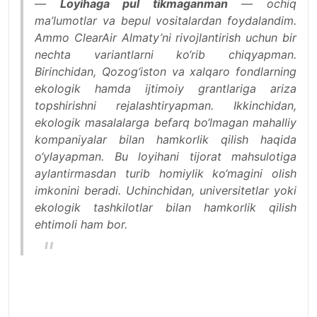
—
Loyihaga pul tikmaganman
— ochiq
ma’lumotlar va bepul vositalardan foydalandim.
Ammo ClearAir Almaty’ni rivojlantirish uchun bir
nechta variantlarni ko‘rib chiqyapman.
Birinchidan, Qozog‘iston va xalqaro fondlarning
ekologik hamda ijtimoiy grantlariga ariza
topshirishni rejalashtiryapman. Ikkinchidan,
ekologik masalalarga befarq bo‘lmagan mahalliy
kompaniyalar bilan hamkorlik qilish haqida
o‘ylayapman. Bu loyihani tijorat mahsulotiga
aylantirmasdan turib homiylik ko‘magini olish
imkonini beradi. Uchinchidan, universitetlar yoki
ekologik tashkilotlar bilan hamkorlik qilish
ehtimoli ham bor.