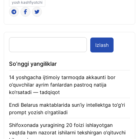
yosh kashfiyotchi
Izlash
So’nggi yangiliklar
14 yoshgacha ijtimoiy tarmoqda akkaunti bor
o‘quvchilar ayrim fanlardan pastroq natija
ko‘rsatadi — tadqiqot
06.08.2026
Endi Belarus maktablarida sun’iy intellektga to‘g‘ri
prompt yozish o‘rgatiladi
06.08.2026
Shifoxonada yuragining 20 foizi ishlayotgan
vaqtda ham nazorat ishilarni tekshirgan o‘qituvchi