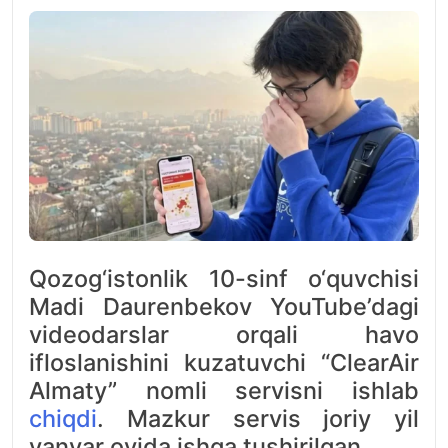
Qozog‘istonlik 10-sinf o‘quvchisi
Madi Daurenbekov YouTube’dagi
videodarslar orqali havo
ifloslanishini kuzatuvchi “ClearAir
Almaty” nomli servisni ishlab
chiqdi
. Mazkur servis joriy yil
yanvar oyida ishga tushirilgan.