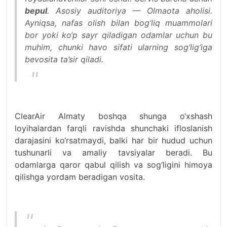
bepul
. Asosiy auditoriya — Olmaota aholisi.
Ayniqsa, nafas olish bilan bog‘liq muammolari
bor yoki ko‘p sayr qiladigan odamlar uchun bu
muhim, chunki havo sifati ularning sog‘lig‘iga
bevosita ta’sir qiladi.
ClearAir Almaty boshqa shunga o‘xshash
loyihalardan farqli ravishda shunchaki ifloslanish
darajasini ko‘rsatmaydi, balki har bir hudud uchun
tushunarli va amaliy tavsiyalar beradi. Bu
odamlarga qaror qabul qilish va sog‘ligini himoya
qilishga yordam beradigan vosita.