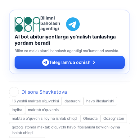
Bilimni
baholash
agentligi
AI bot abituriyentlarga yo'nalish tanlashga
yordam beradi
Bilim va malakalarni baholash agentligi ma'lumotlari asosida.
Telegram'da ochish
Dilsora Shavkatova
16 yoshli maktab o’quvchisi
dasturchi
havo ifloslanishi
loyiha
maktab o'quvchisi
maktab o'quvchisi loyiha ishlab chiqdi
Olmaota
Qozog'iston
qozog'istonda maktab o'quvchi havo ifloslanishi bo'yich loyiha
ishlab chiqdi