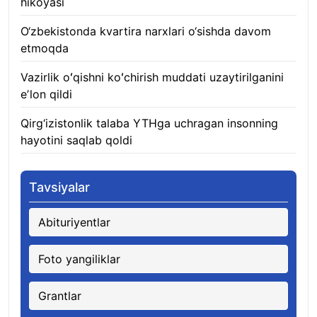
hikoyasi
06.08.2026
O‘zbekistonda kvartira narxlari o‘sishda davom
etmoqda
06.08.2026
Vazirlik oʻqishni koʻchirish muddati uzaytirilganini
eʼlon qildi
06.08.2026
Qirg‘izistonlik talaba YTHga uchragan insonning
hayotini saqlab qoldi
06.08.2026
Tavsiyalar
Abituriyentlar
Foto yangiliklar
Grantlar