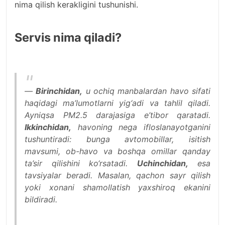
nima qilish kerakligini tushunishi.
Servis nima qiladi?
—
Birinchidan,
u ochiq manbalardan havo sifati
haqidagi ma’lumotlarni yig‘adi va tahlil qiladi.
Ayniqsa PM2.5 darajasiga e’tibor qaratadi.
Ikkinchidan,
havoning nega ifloslanayotganini
tushuntiradi: bunga avtomobillar, isitish
mavsumi, ob-havo va boshqa omillar qanday
ta’sir qilishini ko‘rsatadi.
Uchinchidan,
esa
tavsiyalar beradi. Masalan, qachon sayr qilish
yoki xonani shamollatish yaxshiroq ekanini
bildiradi.