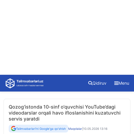
Skip
Qidiruv
Menu
to
content
Qozog‘istonda 10-sinf o‘quvchisi YouTube’dagi
videodarslar orqali havo ifloslanishini kuzatuvchi
servis yaratdi
Talimxabarlari'ni Google'ga qo'shish
Maqolalar
|
10.05.2026 13:16