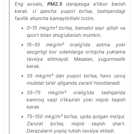
Eng avvalo,
PM2.5
darajasiga e’tibor berish
kerak. U qancha yuqori bo‘lsa, tashqaridagi
faollik shuncha kamaytirilishi lozim.
0–15 mkg/m³ bo‘lsa, bemalol sayr qilish va
sport bilan shug‘ullanish mumkin.
15–35 mkg/m³ oralig‘ida astma yoki
sezgirligi bor odamlarga ortiqcha yuklama
tavsiya etilmaydi. Masalan, yugurmaslik
kerak.
35 mkg/m³ dan yuqori bo‘lsa, havo uzoq
muddat ta’sir qilganda zararli hisoblanadi.
35–75 mkg/m³ oralig‘ida tashqarida
kamroq vaqt o‘tkazish yoki niqob taqish
kerak.
75–150 mkg/m³ bo‘lsa, uyda qolgan ma’qul.
Zarurat bo‘lsa, niqob taqish shart.
Derazalarni yopiq tutish tavsiya etiladi.