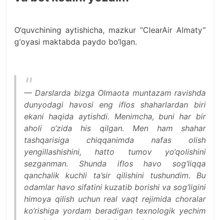
O‘quvchining aytishicha, mazkur “ClearAir Almaty”
g‘oyasi maktabda paydo bo‘lgan.
— Darslarda bizga Olmaota muntazam ravishda
dunyodagi havosi eng iflos shaharlardan biri
ekani haqida aytishdi. Menimcha, buni har bir
aholi o‘zida his qilgan. Men ham shahar
tashqarisiga chiqqanimda nafas olish
yengillashishini, hatto tumov yo‘qolishini
sezganman. Shunda iflos havo sog‘liqqa
qanchalik kuchli ta’sir qilishini tushundim. Bu
odamlar havo sifatini kuzatib borishi va sog‘ligini
himoya qilish uchun real vaqt rejimida choralar
ko‘rishiga yordam beradigan texnologik yechim