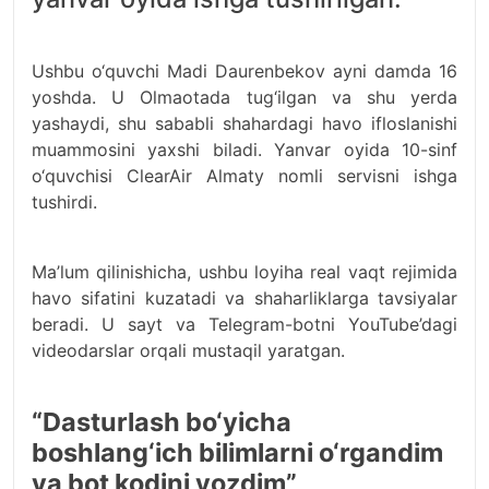
Ushbu o‘quvchi Madi Daurenbekov ayni damda 16
yoshda. U Olmaotada tug‘ilgan va shu yerda
yashaydi, shu sababli shahardagi havo ifloslanishi
muammosini yaxshi biladi. Yanvar oyida 10-sinf
o‘quvchisi ClearAir Almaty nomli servisni ishga
tushirdi.
Ma’lum qilinishicha, ushbu loyiha real vaqt rejimida
havo sifatini kuzatadi va shaharliklarga tavsiyalar
beradi. U sayt va Telegram-botni YouTube’dagi
videodarslar orqali mustaqil yaratgan.
“Dasturlash bo‘yicha
boshlang‘ich bilimlarni o‘rgandim
va bot kodini yozdim”