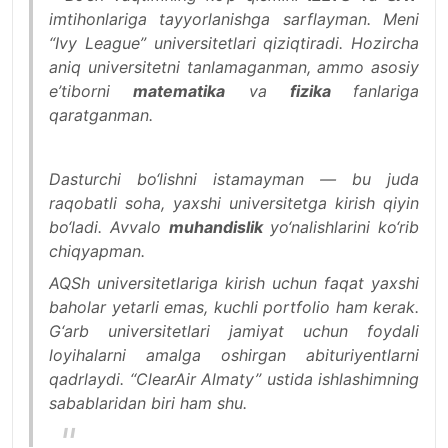
imtihonlariga tayyorlanishga sarflayman. Meni
“Ivy League” universitetlari qiziqtiradi. Hozircha
aniq universitetni tanlamaganman, ammo asosiy
e’tiborni
matematika
va
fizika
fanlariga
qaratganman.
Dasturchi bo‘lishni istamayman — bu juda
raqobatli soha, yaxshi universitetga kirish qiyin
bo‘ladi. Avvalo
muhandislik
yo‘nalishlarini ko‘rib
chiqyapman.
AQSh universitetlariga kirish uchun faqat yaxshi
baholar yetarli emas, kuchli portfolio ham kerak.
G‘arb universitetlari jamiyat uchun foydali
loyihalarni amalga oshirgan abituriyentlarni
qadrlaydi. ‘‘ClearAir Almaty’’ ustida ishlashimning
sabablaridan biri ham shu.