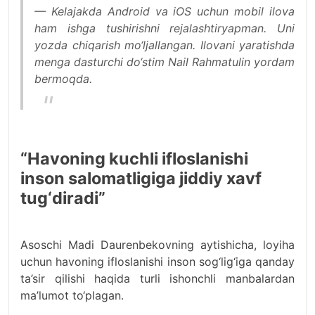
— Kelajakda Android va iOS uchun mobil ilova
ham ishga tushirishni rejalashtiryapman. Uni
yozda chiqarish mo‘ljallangan. Ilovani yaratishda
menga dasturchi do‘stim Nail Rahmatulin yordam
bermoqda.
“Havoning kuchli ifloslanishi
inson salomatligiga jiddiy xavf
tug‘diradi”
Asoschi Madi Daurenbekovning aytishicha, loyiha
uchun havoning ifloslanishi inson sog‘lig‘iga qanday
ta’sir qilishi haqida turli ishonchli manbalardan
ma’lumot to‘plagan.