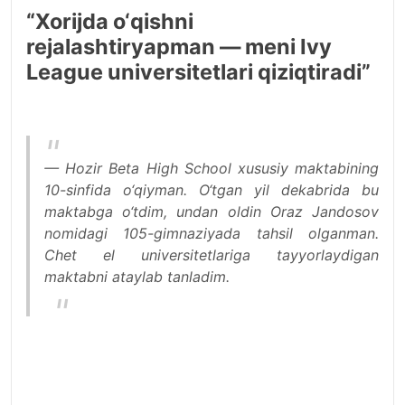
“Xorijda o‘qishni
rejalashtiryapman — meni Ivy
League universitetlari qiziqtiradi”
— Hozir Beta High School xususiy maktabining
10-sinfida o‘qiyman. O‘tgan yil dekabrida bu
maktabga o‘tdim, undan oldin Oraz Jandosov
nomidagi 105-gimnaziyada tahsil olganman.
Chet el universitetlariga tayyorlaydigan
maktabni ataylab tanladim.