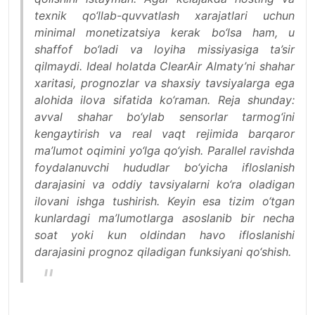
texnik qo‘llab-quvvatlash xarajatlari uchun
minimal monetizatsiya kerak bo‘lsa ham, u
shaffof bo‘ladi va loyiha missiyasiga ta’sir
qilmaydi. Ideal holatda ClearAir Almaty’ni shahar
xaritasi, prognozlar va shaxsiy tavsiyalarga ega
alohida ilova sifatida ko‘raman. Reja shunday:
avval shahar bo‘ylab sensorlar tarmog‘ini
kengaytirish va real vaqt rejimida barqaror
ma’lumot oqimini yo‘lga qo‘yish. Parallel ravishda
foydalanuvchi hududlar bo‘yicha ifloslanish
darajasini va oddiy tavsiyalarni ko‘ra oladigan
ilovani ishga tushirish. Keyin esa tizim o‘tgan
kunlardagi ma’lumotlarga asoslanib bir necha
soat yoki kun oldindan havo ifloslanishi
darajasini prognoz qiladigan funksiyani qo‘shish.