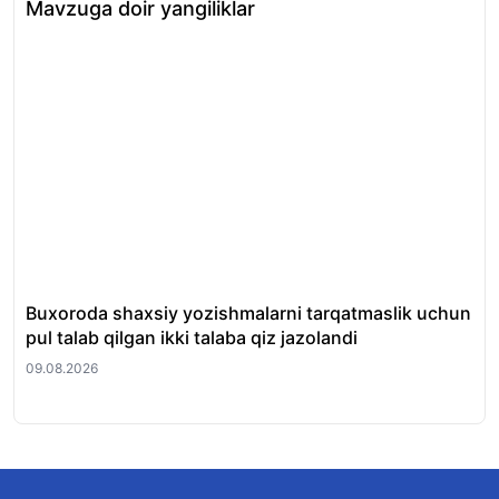
Mavzuga doir yangiliklar
Buxoroda shaxsiy yozishmalarni tarqatmaslik uchun
Ma
pul talab qilgan ikki talaba qiz jazolandi
qay
09.08.2026
09.