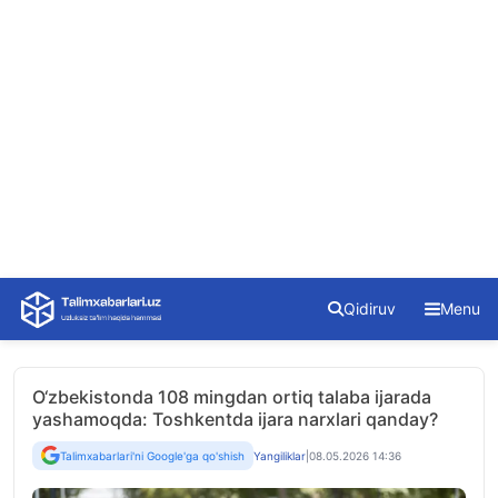
Skip
Qidiruv
Menu
to
content
O‘zbekistonda 108 mingdan ortiq talaba ijarada
yashamoqda: Toshkentda ijara narxlari qanday?
Talimxabarlari'ni Google'ga qo'shish
Yangiliklar
|
08.05.2026 14:36