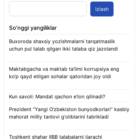
Izlash
So’nggi yangiliklar
Buxoroda shaxsiy yozishmalarni tarqatmaslik
uchun pul talab qilgan ikki talaba qiz jazolandi
09.08.2026
Maktabgacha va maktab ta’limi korrupsiya eng
ko‘p qayd etilgan sohalar qatoridan joy oldi
09.08.2026
Kun savoli: Mandat qachon e’lon qilinadi?
09.08.2026
Prezident “Yangi O‘zbekiston bunyodkorlari” kasbiy
mahorat milliy tanlovi g‘oliblarini tabrikladi
08.08.2026
Toshkent shahar IIBB talabalarni ijarachi