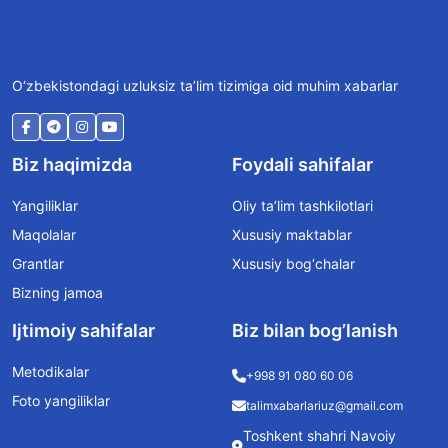
O‘zbekistondagi uzluksiz ta’lim tizimiga oid muhim xabarlar
Biz haqimizda
Foydali sahifalar
Yangiliklar
Oliy ta’lim tashkilotlari
Maqolalar
Xususiy maktablar
Grantlar
Xususiy bog‘chalar
Bizning jamoa
Ijtimoiy sahifalar
Biz bilan bog’lanish
Metodikalar
+998 91 080 60 06
Foto yangiliklar
talimxabarlariuz@gmail.com
Toshkent shahri Navoiy