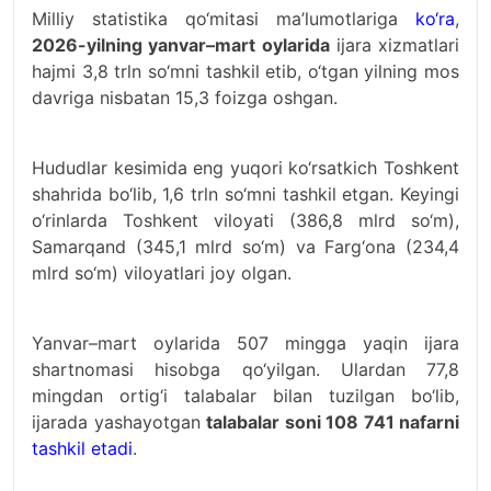
Milliy statistika qo‘mitasi ma’lumotlariga
ko‘ra
,
2026-yilning yanvar–mart oylarida
ijara xizmatlari
hajmi 3,8 trln so‘mni tashkil etib, o‘tgan yilning mos
davriga nisbatan 15,3 foizga oshgan.
Hududlar kesimida eng yuqori ko‘rsatkich Toshkent
shahrida bo‘lib, 1,6 trln so‘mni tashkil etgan. Keyingi
o‘rinlarda Toshkent viloyati (386,8 mlrd so‘m),
Samarqand (345,1 mlrd so‘m) va Farg‘ona (234,4
mlrd so‘m) viloyatlari joy olgan.
Yanvar–mart oylarida 507 mingga yaqin ijara
shartnomasi hisobga qo‘yilgan. Ulardan 77,8
mingdan ortig‘i talabalar bilan tuzilgan bo‘lib,
ijarada yashayotgan
talabalar soni 108 741 nafarni
tashkil etadi
.