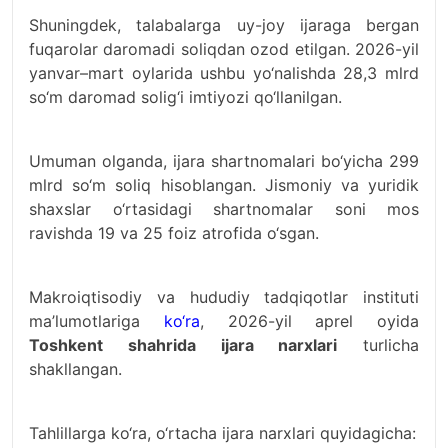
Shuningdek, talabalarga uy-joy ijaraga bergan
fuqarolar daromadi soliqdan ozod etilgan. 2026-yil
yanvar–mart oylarida ushbu yo‘nalishda 28,3 mlrd
so‘m daromad solig‘i imtiyozi qo‘llanilgan.
Umuman olganda, ijara shartnomalari bo‘yicha 299
mlrd so‘m soliq hisoblangan. Jismoniy va yuridik
shaxslar o‘rtasidagi shartnomalar soni mos
ravishda 19 va 25 foiz atrofida o‘sgan.
Makroiqtisodiy va hududiy tadqiqotlar instituti
ma’lumotlariga
ko‘ra
, 2026-yil aprel oyida
Toshkent shahrida ijara narxlari
turlicha
shakllangan.
Tahlillarga ko‘ra, o‘rtacha ijara narxlari quyidagicha: