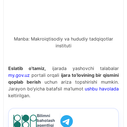
Manba: Makroiqtisodiy va hududiy tadqiqotlar
instituti
Eslatib o‘tamiz,
ijarada yashovchi talabalar
my.gov.uz
portali orqali
ijara to‘lovining bir qismini
qoplab berish
uchun ariza topshirishi mumkin.
Jarayon bo‘yicha batafsil ma’lumot
ushbu havolada
keltirilgan.
Bilimni
baholash
agentligi