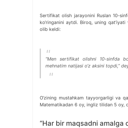
Sertifikat olish jarayonini Ruslan 10-s
ko‘ringanini aytdi. Biroq, uning qat’iya
olib keldi:
“Men sertifikat olishni 10-sinfda 
mehnatim natijasi o‘z aksini topdi,” dey
O‘zining mustahkam tayyorgarligi va qat’
Matematikadan 6 oy, ingliz tilidan 5 oy, 
“Har bir maqsadni amalga os