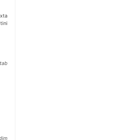
xta
tini
ktab
rdim