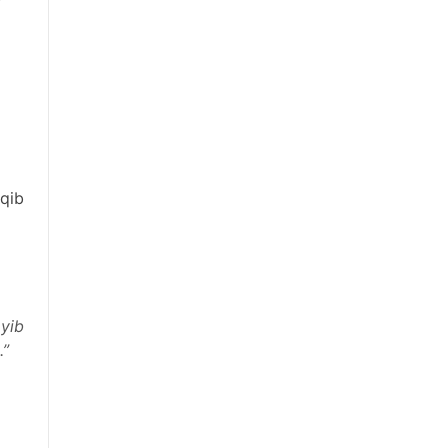
iqib
yib
.”