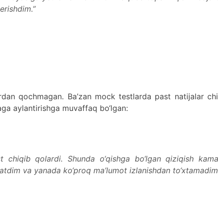
 erishdim.”
klardan qochmagan. Ba’zan mock testlarda past natijalar ch
a aylantirishga muvaffaq bo‘lgan:
st chiqib qolardi. Shunda o‘qishga bo‘lgan qiziqish kama
atdim va yanada ko‘proq ma’lumot izlanishdan to‘xtamadim