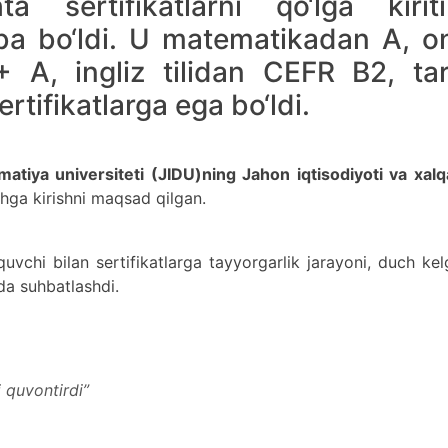
a sertifikatlarni qo‘lga kiriti
ba bo‘ldi. U matematikadan A, o
+ A, ingliz tilidan CEFR B2, tar
ertifikatlarga ega bo‘ldi.
matiya universiteti (JIDU)ning Jahon iqtisodiyoti va xal
shga kirishni maqsad qilgan.
quvchi bilan sertifikatlarga tayyorgarlik jarayoni, duch ke
ida suhbatlashdi.
i quvontirdi”