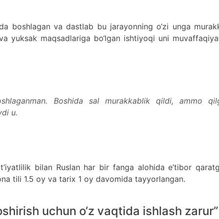
infda boshlagan va dastlab bu jarayonning o‘zi unga mura
ti va yuksak maqsadlariga bo‘lgan ishtiyoqi uni muvaffaqiy
boshlaganman. Boshida sal murakkablik qildi, ammo qil
di u.
iyatlilik bilan Ruslan har bir fanga alohida e’tibor qarat
ona tili 1.5 oy va tarix 1 oy davomida tayyorlangan.
hirish uchun o‘z vaqtida ishlash zarur”