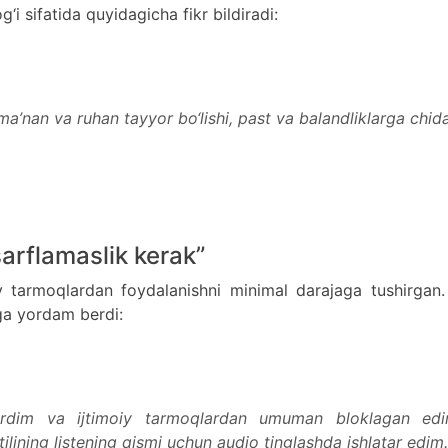
‘i sifatida quyidagicha fikr bildiradi:
 ma’nan va ruhan tayyor bo‘lishi, past va balandliklarga chid
arflamaslik kerak”
iy tarmoqlardan foydalanishni minimal darajaga tushirgan
ga yordam berdi:
ardim va ijtimoiy tarmoqlardan umuman bloklagan ed
tilining listening qismi uchun audio tinglashda ishlatar edim.