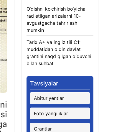
O‘qishni ko‘chirish bo‘yicha
rad etilgan arizalarni 10-
avgustgacha tahrirlash
mumkin
08.08.2026
Tarix A+ va ingliz tili C1:
muddatidan oldin davlat
grantini naqd qilgan oʻquvchi
bilan suhbat
07.08.2026
Tavsiyalar
Abituriyentlar
ni
si
Foto yangiliklar
ga
Grantlar