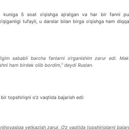
da kuniga 5 soat o‘qishga ajratgan va har bir fanni pu
‘qiganligi tufayli, u darslar bilan birga o‘qishga ham diqqa
nligim sababli barcha fanlarni o‘rganishim zarur edi. Ma
ishni ham birdek olib bordim,” deydi Ruslan.
ir topshiriqni o‘z vaqtida bajarish edi:
i nihoyasiga yetkazish zarur. O‘z vaqtida topshiriqlarni baja