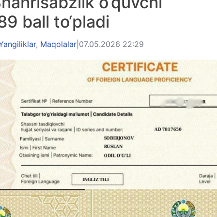
Shahrisabzlik o‘quvchi
9 ball to‘pladi
Yangiliklar
,
Maqolalar
|
07.05.2026 22:29