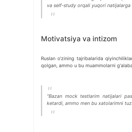
va self-study orqali yuqori natijalarga
Motivatsiya va intizom
Ruslan o‘zining tajribalarida qiyinchili
qolgan, ammo u bu muammolarni g‘alabag
“Bazan mock testlarim natijalari pa
ketardi, ammo men bu xatolarimni tuz