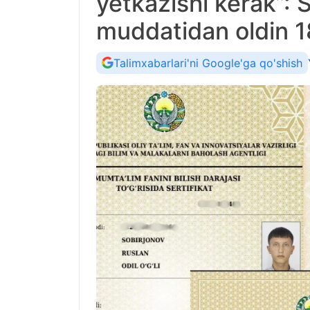
yetkazishi kerak”: 
muddatidan oldin 18
Talimxabarlari'ni Google'ga qo'shish