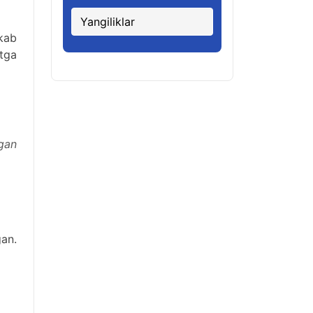
Yangiliklar
kkab
atga
gan
gan.