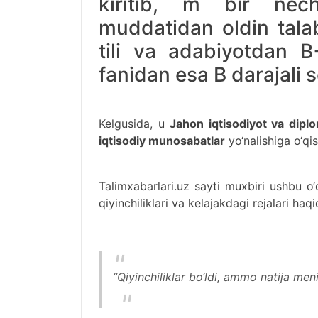
kiritib, m bir necht
muddatidan oldin tala
tili va adabiyotdan B
fanidan esa B darajali s
Kelgusida, u
Jahon iqtisodiyot va diplo
iqtisodiy munosabatlar
yo‘nalishiga o‘qi
Talimxabarlari.uz sayti muxbiri ushbu o‘
qiyinchiliklari va kelajakdagi rejalari haq
“Qiyinchiliklar bo‘ldi, ammo natija men