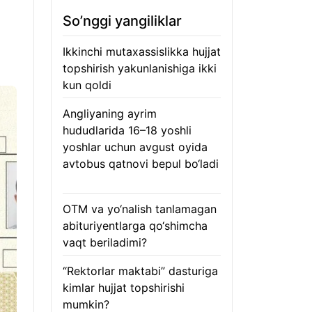
So’nggi yangiliklar
Ikkinchi mutaxassislikka hujjat
topshirish yakunlanishiga ikki
kun qoldi
08.08.2026
Angliyaning ayrim
hududlarida 16–18 yoshli
yoshlar uchun avgust oyida
avtobus qatnovi bepul bo‘ladi
08.08.2026
OTM va yo‘nalish tanlamagan
abituriyentlarga qo‘shimcha
vaqt beriladimi?
08.08.2026
“Rektorlar maktabi” dasturiga
kimlar hujjat topshirishi
mumkin?
08.08.2026