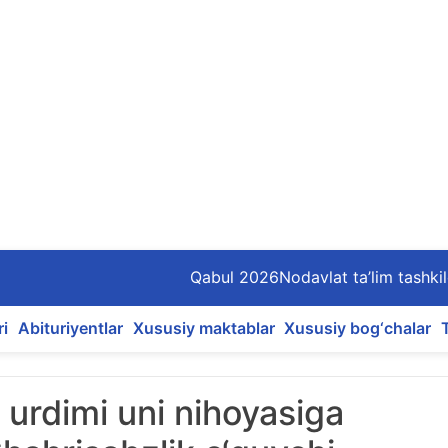
Qabul 2026
Nodavlat ta’lim tashkil
ri
Abituriyentlar
Xususiy maktablar
Xususiy bog‘chalar
l urdimi uni nihoyasiga