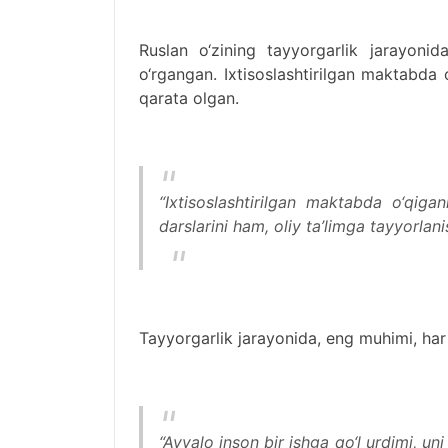
Ruslan o‘zining tayyorgarlik jarayoni
o‘rgangan. Ixtisoslashtirilgan maktabda o
qarata olgan.
“Ixtisoslashtirilgan maktabda o‘qiga
darslarini ham, oliy ta’limga tayyorlan
Tayyorgarlik jarayonida, eng muhimi, har b
“Avvalo inson bir ishga qo‘l urdimi, un