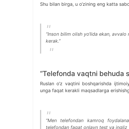
Shu bilan birga, u o‘zining eng katta sabog
“Inson bilim olish yo‘lida ekan, avvalo
kerak.”
“Telefonda vaqtni behuda s
Ruslan o‘z vaqtini boshqarishda ijtimo
unga faqat kerakli maqsadlarga erishish
“Men telefondan kamroq foydalan
telefondan faqat onlayn test va ingliz 