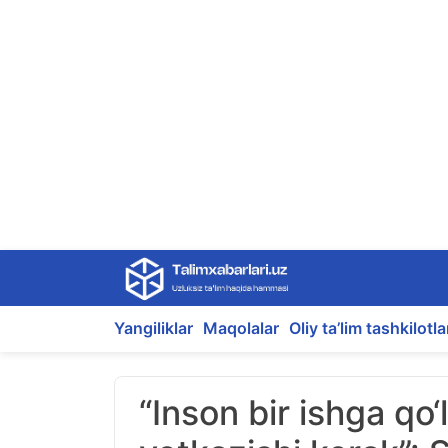
Skip
to
content
Yangiliklar
Maqolalar
Oliy ta’lim tashkilotla
“Inson bir ishga qo‘