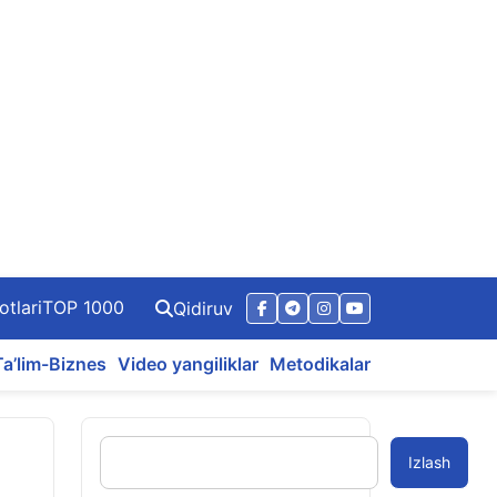
otlari
TOP 1000
Qidiruv
Ta’lim-Biznes
Video yangiliklar
Metodikalar
Izlash