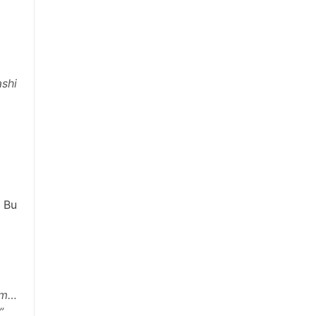
ashi
. Bu
im…
”