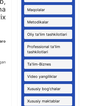
b,
na
Maqolalar
ix
Metodikalar
Oliy ta'lim tashkilotlari
qaro
Professional ta'lim
tashkilotlari
lgan
Ta'lim-Biznes
Video yangiliklar
Xususiy bog‘chalar
Xususiy maktablar