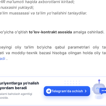
IR maʼlumoti haqida axborotlarni kiritadi;
 nusxasini yuklaydi;
aʼlim muassasasi va taʼlim yoʻnalishini tanlaydilar.
boʻyicha oʻqitish
toʻlov-kontrakt asosida
amalga oshiriladi.
yingi oliy ta’lim bo‘yicha qabul parametrlari oliy ta’
ti va moddiy-texnik bazasi hisobga olingan holda oliy ta
adi
.
turiyentlarga yo'nalish
 yordam beradi
Telegram'da ochish
alarni baholash agentligi
sosida.