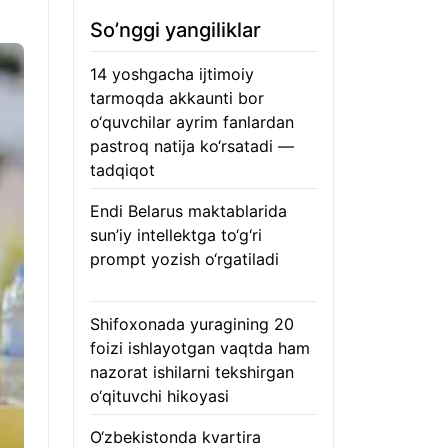
So’nggi yangiliklar
14 yoshgacha ijtimoiy
tarmoqda akkaunti bor
o‘quvchilar ayrim fanlardan
pastroq natija ko‘rsatadi —
tadqiqot
06.08.2026
Endi Belarus maktablarida
sun’iy intellektga to‘g‘ri
prompt yozish o‘rgatiladi
06.08.2026
Shifoxonada yuragining 20
foizi ishlayotgan vaqtda ham
nazorat ishilarni tekshirgan
o‘qituvchi hikoyasi
06.08.2026
O‘zbekistonda kvartira