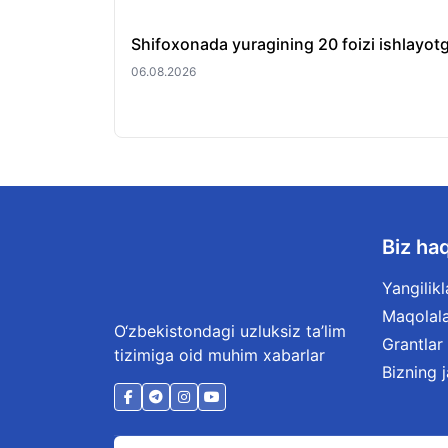
Shifoxonada yuragining 20 foizi ishlayotg
06.08.2026
Biz ha
Yangilikl
Maqolal
O‘zbekistondagi uzluksiz ta’lim
Grantlar
tizimiga oid muhim xabarlar
Bizning 