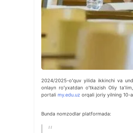
2024/2025-oʻquv yilida ikkinchi va unda
onlayn roʻyxatdan oʻtkazish Oliy taʼlim
portali
my.edu.uz
orqali joriy yilning 10
Bunda nomzodlar platformada: