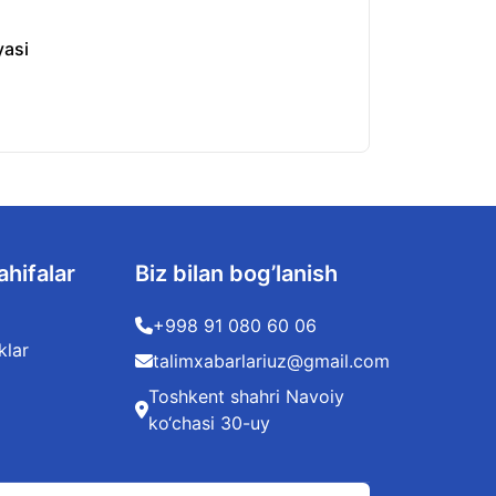
yasi
O‘zbekistonda kv
06.08.2026
ahifalar
Biz bilan bog’lanish
+998 91 080 60 06
klar
talimxabarlariuz@gmail.com
Toshkent shahri Navoiy
ko‘chasi 30-uy