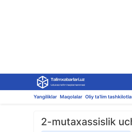
Skip
to
content
Yangiliklar
Maqolalar
Oliy ta’lim tashkilotla
2-mutaxassislik u