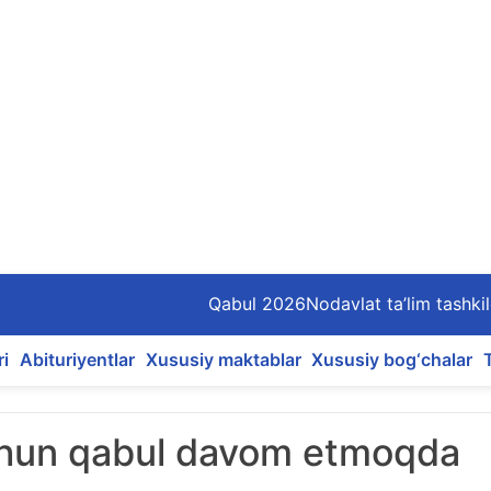
Qabul 2026
Nodavlat ta’lim tashkil
ri
Abituriyentlar
Xususiy maktablar
Xususiy bog‘chalar
chun qabul davom etmoqda