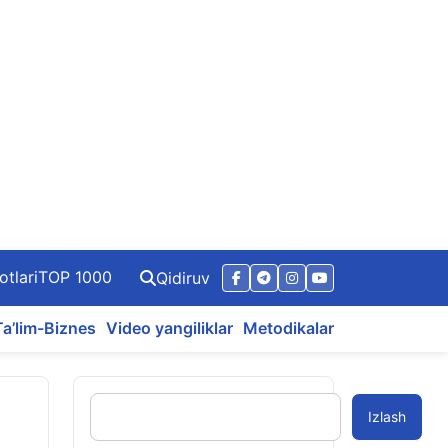
otlari
TOP 1000
Qidiruv
Ta’lim-Biznes
Video yangiliklar
Metodikalar
Izlash