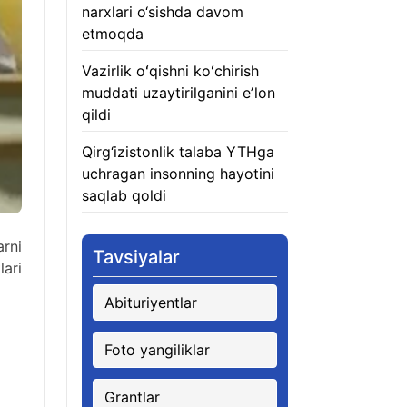
narxlari o‘sishda davom
etmoqda
06.08.2026
Vazirlik oʻqishni koʻchirish
muddati uzaytirilganini eʼlon
qildi
06.08.2026
Qirg‘izistonlik talaba YTHga
uchragan insonning hayotini
saqlab qoldi
06.08.2026
arni
Tavsiyalar
lari
Abituriyentlar
Foto yangiliklar
Grantlar