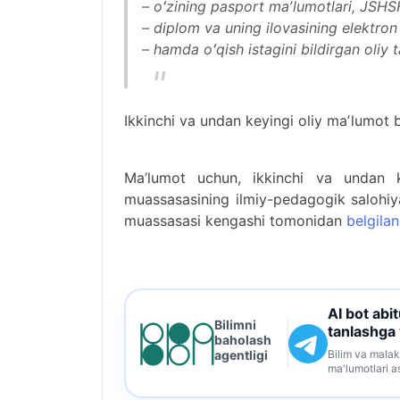
– oʻzining pasport maʼlumotlari, JSHSH
– diplom va uning ilovasining elektron
– hamda oʻqish istagini bildirgan oliy t
Ikkinchi va undan keyingi oliy maʼlumot 
Ma’lumot uchun, ikkinchi va undan ke
muassasasining ilmiy-pedagogik salohiya
muassasasi kengashi tomonidan
belgilan
AI bot abi
Bilimni
tanlashga
baholash
Bilim va malak
agentligi
ma'lumotlari a