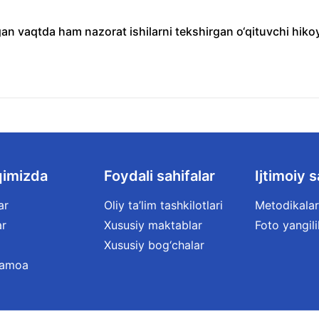
an vaqtda ham nazorat ishilarni tekshirgan o‘qituvchi hiko
qimizda
Foydali sahifalar
Ijtimoiy s
ar
Oliy ta’lim tashkilotlari
Metodikalar
ar
Xususiy maktablar
Foto yangili
Xususiy bog‘chalar
jamoa