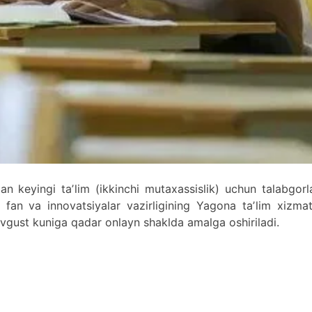
n keyingi taʼlim (ikkinchi mutaxassislik) uchun talabgorl
, fan va innovatsiyalar vazirligining Yagona taʼlim xizmat
-avgust kuniga qadar onlayn shaklda amalga oshiriladi.