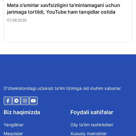
Meta o‘smirlar xavfsizligini ta’minlamagani uchun
O‘z
jarimaga tortildi, YouTube ham tanqidlar ostida
uch
chi
07.08.2026
07.
O‘zbekistondagi uzluksiz ta’lim tizimiga oid muhim xabarlar
Biz haqimizda
Foydali sahifalar
Yangiliklar
Oliy ta’lim tashkilotlari
Maqolalar
Xususiy maktablar