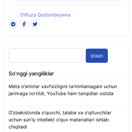
Dilfuza Qurbonboyeva
Izlash
So’nggi yangiliklar
Meta o‘smirlar xavfsizligini ta’minlamagani uchun
jarimaga tortildi, YouTube ham tanqidlar ostida
07.08.2026
O‘zbekistonda o‘quvchi, talaba va o‘qituvchilar
uchun sun’iy intellekt o‘quv materiallari ishlab
chiqiladi
07.08.2026