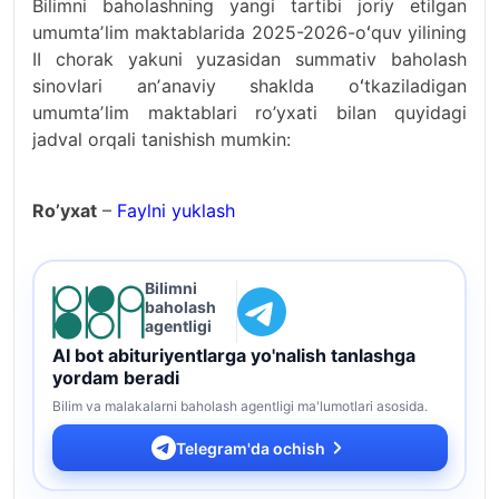
Bilimni baholashning yangi tartibi joriy etilgan
umumtaʼlim maktablarida 2025-2026-oʻquv yilining
II chorak yakuni yuzasidan summativ baholash
sinovlari anʼanaviy shaklda oʻtkaziladigan
umumtaʼlim maktablari ro’yxati bilan quyidagi
jadval orqali tanishish mumkin:
Ro’yxat
–
Faylni yuklash
Bilimni
baholash
agentligi
AI bot abituriyentlarga yo'nalish tanlashga
yordam beradi
Bilim va malakalarni baholash agentligi ma'lumotlari asosida.
Telegram'da ochish