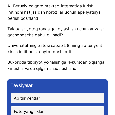
Al-Beruniy xalqaro maktab-internatiga kirish
imtihoni natijasidan norozilar uchun apellyatsiya
berish boshlandi
07.08.2026
Talabalar yotoqxonasiga joylashish uchun arizalar
qachongacha qabul qilinadi?
07.08.2026
Universitetning xatosi sabab 58 ming abituriyent
kirish imtihonini qayta topshiradi
07.08.2026
Buxoroda tibbiyot yo‘nalishiga 4-kursdan o‘qishga
kiritishni va’da qilgan shaxs ushlandi
07.08.2026
Tavsiyalar
Abituriyentlar
Foto yangiliklar