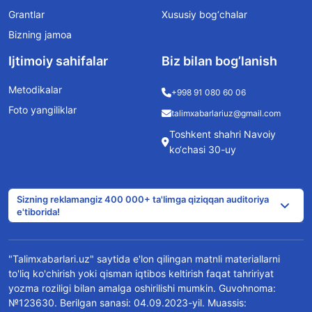
Grantlar
Xususiy bog‘chalar
Bizning jamoa
Ijtimoiy sahifalar
Biz bilan bog’lanish
Metodikalar
+998 91 080 60 06
Foto yangiliklar
talimxabarlariuz@gmail.com
Toshkent shahri Navoiy
ko‘chasi 30-uy
Sizning reklamangiz 400 000+ ta'limga qiziqqan auditoriya
e'tiborida!
"Talimxabarlari.uz" saytida e'lon qilingan matnli materiallarni
to'liq ko'chirish yoki qisman iqtibos keltirish faqat tahririyat
yozma roziligi bilan amalga oshirilishi mumkin. Guvohnoma:
№123630. Berilgan sanasi: 04.09.2023-yil. Muassis: