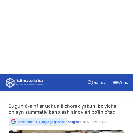
Skip
Qidiruv
Menu
to
content
Bugun 6-sinflar uchun II chorak yakuni bo‘yicha
onlayn summativ baholash sinovlari bo‘lib o‘tadi
Talimxabarlari'ni Google'ga qo'shish
Yangiliklar
|
19.12.2025 09:14