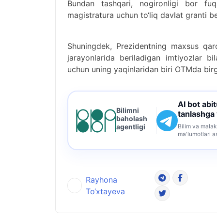
Bundan tashqari, nogironligi bor fuq
magistratura uchun to‘liq davlat granti be
Shuningdek, Prezidentning maxsus qaro
jarayonlarida beriladigan imtiyozlar bi
uchun uning yaqinlaridan biri OTMda birg
AI bot abi
Bilimni
tanlashga
baholash
Bilim va malak
agentligi
ma'lumotlari a
Rayhona
To‘xtayeva