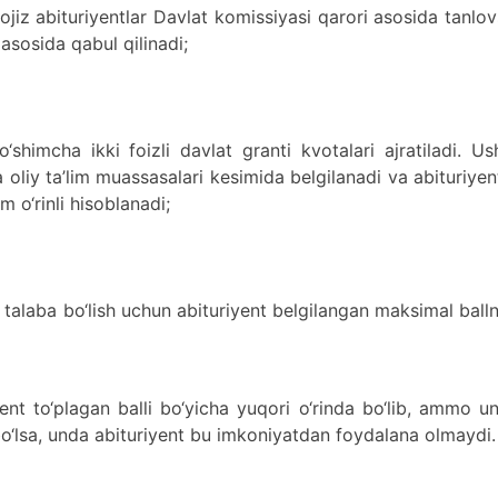
ojiz abituriyentlar Davlat komissiyasi qarori asosida tanlov
 asosida qabul qilinadi;
‘shimcha ikki foizli davlat granti kvotalari ajratiladi. U
ha oliy ta’lim muassasalari kesimida belgilanadi va abituriyen
o‘rinli hisoblanadi;
 talaba bo‘lish uchun abituriyent belgilangan maksimal ball
yent to‘plagan balli bo‘yicha yuqori o‘rinda bo‘lib, ammo u
o‘lsa, unda abituriyent bu imkoniyatdan foydalana olmaydi.