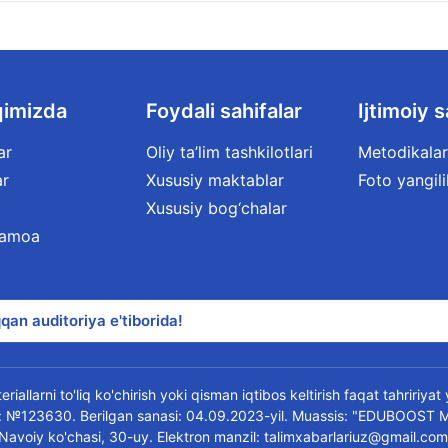
qimizda
Foydali sahifalar
Ijtimoiy s
ar
Oliy ta’lim tashkilotlari
Metodikalar
ar
Xususiy maktablar
Foto yangili
Xususiy bog‘chalar
jamoa
qan auditoriya e'tiborida!
riallarni to'liq ko'chirish yoki qisman iqtibos keltirish faqat tahririya
oma: №123630. Berilgan sanasi: 04.09.2023-yil. Muassis: "EDUBOOST 
 Navoiy ko'chasi, 30-uy. Elektron manzil: talimxabarlariuz@gmail.com