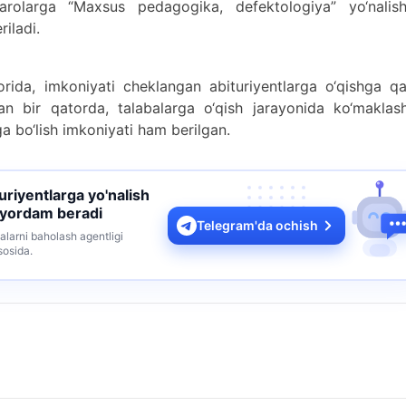
arolarga “Maxsus pedagogika, defektologiya” yo‘nalish
riladi.
rida, imkoniyati cheklangan abituriyentlarga o‘qishga qa
lan bir qatorda, talabalarga o‘qish jarayonida ko‘maklas
a bo‘lish imkoniyati ham berilgan.
turiyentlarga yo'nalish
 yordam beradi
Telegram'da ochish
alarni baholash agentligi
sosida.