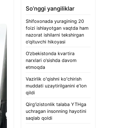
So’nggi yangiliklar
Shifoxonada yuragining 20
foizi ishlayotgan vaqtda ham
nazorat ishilarni tekshirgan
o‘qituvchi hikoyasi
06.08.2026
O‘zbekistonda kvartira
narxlari o‘sishda davom
etmoqda
06.08.2026
Vazirlik oʻqishni koʻchirish
muddati uzaytirilganini eʼlon
qildi
06.08.2026
Qirg‘izistonlik talaba YTHga
uchragan insonning hayotini
saqlab qoldi
06.08.2026