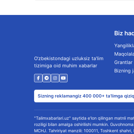
Biz ha
Yangilikl
Maqolal
O‘zbekistondagi uzluksiz ta’lim
Grantlar
tizimiga oid muhim xabarlar
Bizning 
Sizning reklamangiz 400 000+ ta'limga qiziq
"Talimxabarlari.uz" saytida e'lon qilingan matnli mate
roziligi bilan amalga oshirilishi mumkin. Guvohn
MCHJ. Tahririyat manzili: 100011, Toshkent shahri,