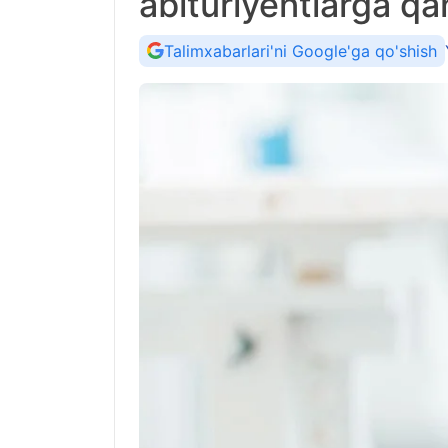
abituriyentlarga qa
Talimxabarlari'ni Google'ga qo'shish