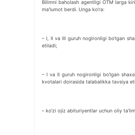
Bilimni baholash agentligi OTM larga kir
ma’lumot berdi. Unga ko‘ra:
– I, II va III guruh nogironligi bo‘lgan 
etiladi;
– I va II guruh nogironligi bo‘lgan shax
kvotalari doirasida talabalikka tavsiya eti
– ko‘zi ojiz abituriyentlar uchun oliy ta’