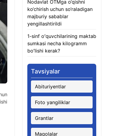
Nodavlat OTMga o‘qishni
ko‘chirish uchun so‘raladigan
majburiy sabablar
yengillashtirildi
06.08.2026
1-sinf oʻquvchilarining maktab
sumkasi necha kilogramm
boʻlishi kerak?
06.08.2026
Tavsiyalar
Abituriyentlar
chun
ishi
Foto yangiliklar
Grantlar
Maqolalar