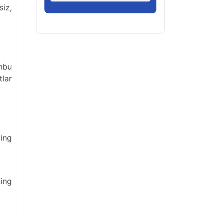
siz,
shbu
tlar
ning
ning