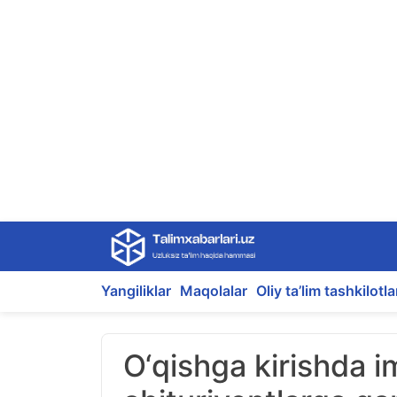
Skip
to
content
Yangiliklar
Maqolalar
Oliy ta’lim tashkilotla
O‘qishga kirishda 