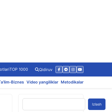
otlari
TOP 1000
Qidiruv
Ta’lim-Biznes
Video yangiliklar
Metodikalar
Izlash