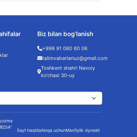
ahifalar
Biz bilan bog’lanish
+998 91 080 60 06
klar
talimxabarlariuz@gmail.com
Toshkent shahri Navoiy
ko‘chasi 30-uy
t yozma
MEDIA"
Sayt haqida
Aloqa uchun
Maxfiylik siyosati