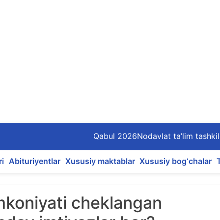
Qabul 2026
Nodavlat ta’lim tashkil
ri
Abituriyentlar
Xususiy maktablar
Xususiy bog‘chalar
imkoniyati cheklangan