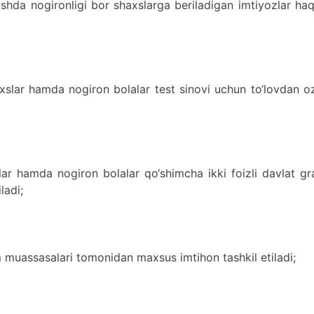
ishda nogironligi bor shaxslarga beriladigan imtiyozlar ha
shaxslar hamda nogiron bolalar test sinovi uchun to‘lovdan 
slar hamda nogiron bolalar qo‘shimcha ikki foizli davlat gr
ladi;
lim muassasalari tomonidan maxsus imtihon tashkil etiladi;