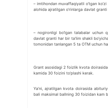
– imtihondan muvaffaqiyatli o‘tgan ko‘zi 
alohida ajratilgan o‘rinlarga davlat granti
– nogironligi bo‘lgan talabalar uchun qo
davlat granti har bir ta’lim shakli bo‘yic
tomonidan tanlangan 5 ta OTM uchun ham 
Grant asosidagi 2 foizlik kvota doirasida
kamida 30 foizini to‘plashi kerak.
Ya’ni, ajratilgan kvota doirasida abituri
bali maksimal ballning 30 foizidan kam b