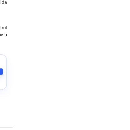
ida
bul
hish