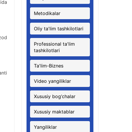
qida
Metodikalar
Oliy ta'lim tashkilotlari
ozod
Professional ta'lim
tashkilotlari
Ta'lim-Biznes
anti
Video yangiliklar
Xususiy bog‘chalar
Xususiy maktablar
Yangiliklar