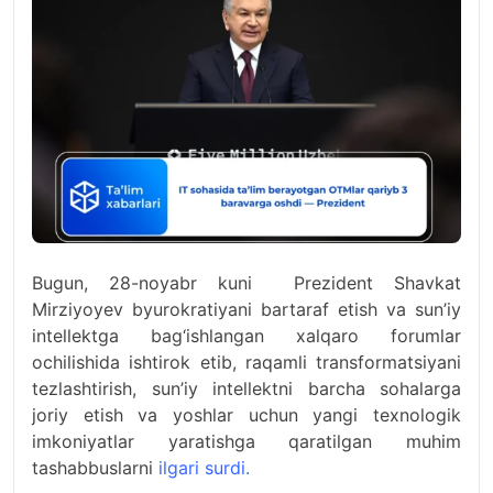
Bugun, 28-noyabr kuni Prezident Shavkat
Mirziyoyev byurokratiyani bartaraf etish va sun’iy
intellektga bag‘ishlangan xalqaro forumlar
ochilishida ishtirok etib, raqamli transformatsiyani
tezlashtirish, sun’iy intellektni barcha sohalarga
joriy etish va yoshlar uchun yangi texnologik
imkoniyatlar yaratishga qaratilgan muhim
tashabbuslarni
ilgari surdi.