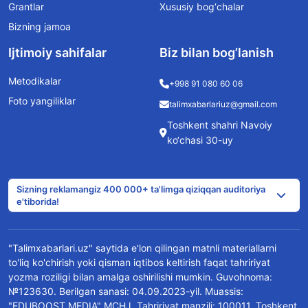
Grantlar
Xususiy bog‘chalar
Bizning jamoa
Ijtimoiy sahifalar
Biz bilan bog’lanish
Metodikalar
+998 91 080 60 06
Foto yangiliklar
talimxabarlariuz@gmail.com
Toshkent shahri Navoiy
ko‘chasi 30-uy
Sizning reklamangiz 400 000+ ta'limga qiziqqan auditoriya
e'tiborida!
"Talimxabarlari.uz" saytida e'lon qilingan matnli materiallarni
to'liq ko'chirish yoki qisman iqtibos keltirish faqat tahririyat
yozma roziligi bilan amalga oshirilishi mumkin. Guvohnoma:
№123630. Berilgan sanasi: 04.09.2023-yil. Muassis:
"EDUBOOST MEDIA" MCHJ. Tahririyat manzili: 100011, Toshkent