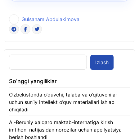
Gulsanam Abdulakimova
Izlash
So’nggi yangiliklar
O‘zbekistonda o‘quvchi, talaba va o‘qituvchilar
uchun sun’iy intellekt o‘quv materiallari ishlab
chiqiladi
07.08.2026
Al-Beruniy xalqaro maktab-internatiga kirish
imtihoni natijasidan norozilar uchun apellyatsiya
berish boshlandi
07.08.2026