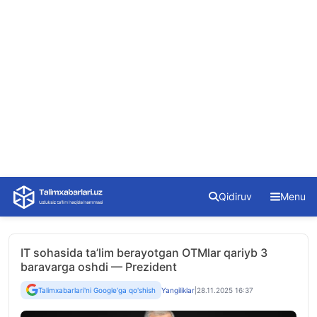
Skip
Qidiruv
Menu
to
content
IT sohasida ta’lim berayotgan OTMlar qariyb 3
baravarga oshdi — Prezident
Talimxabarlari'ni Google'ga qo'shish
Yangiliklar
|
28.11.2025 16:37