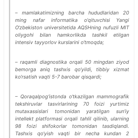
– mamlakatimizning barcha hududlaridan 20
ming nafar informatika o‘qituvchisi Yangi
O‘zbekiston universitetida AQSHning nufuzli MIT
oliygohi bilan hamkorlikda tashkil etilgan
intensiv tayyorlov kurslarini o‘tmoqda;
– raqamli diagnostika orqali 50 mingdan ziyod
bemorga aniq tashxis qo‘yildi, tibbiy xizmat
ko‘rsatish vaqti 5-7 barobar qisqardi;
– Qoraqalpog‘istonda o‘tkazilgan mammografik
tekshiruvlar tasvirlarining 70 foizi yurtimiz
mutaxassislari tomonidan yaratilgan sun’iy
intellekt platformasi orqali tahlil qilinib, ularning
98 foizi shifokorlar tomonidan tasdiqlandi.
Tashxis qo‘yish vaqti bir necha kundan 2