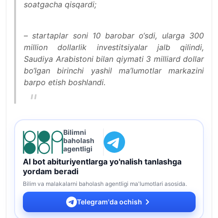
soatgacha qisqardi;
– startaplar soni 10 barobar o‘sdi, ularga 300
million dollarlik investitsiyalar jalb qilindi,
Saudiya Arabistoni bilan qiymati 3 milliard dollar
bo‘lgan birinchi yashil ma’lumotlar markazini
barpo etish boshlandi.
Bilimni
baholash
agentligi
AI bot abituriyentlarga yo'nalish tanlashga
yordam beradi
Bilim va malakalarni baholash agentligi ma'lumotlari asosida.
Telegram'da ochish