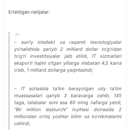
Erishilgan natijalar:
– sun’iy intellekt va raqamli texnologiyalar
yo‘nalishida qariyb 2 milliard dollar to‘g‘ridan
to‘g‘ri investitsiyalar jalb etildi, IT xizmatlari
eksporti hajmi o‘tgan yillarga nisbatan 4,5 karra
o‘sib, 1 milliard dollarga yaqinlashdi;
– IT sohasida ta’lim berayotgan oliy ta’lim
muassasalari qariyb 3 baravarga oshib, 145
taga, talabalar soni esa 80 ming nafarga yetdi,
“Bir million dasturchi” loyihasi doirasida 2
milliondan ortiq yoshlar bilim va ko‘nikmalarini
oshirdi;