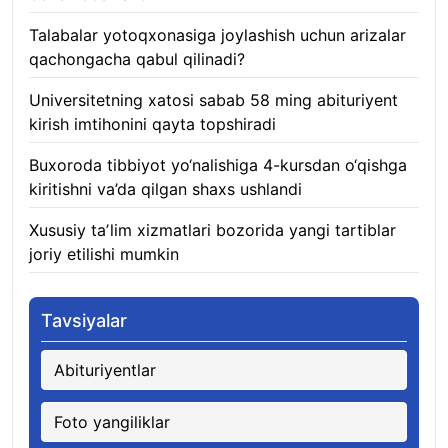
Talabalar yotoqxonasiga joylashish uchun arizalar
qachongacha qabul qilinadi?
07.08.2026
Universitetning xatosi sabab 58 ming abituriyent
kirish imtihonini qayta topshiradi
07.08.2026
Buxoroda tibbiyot yo‘nalishiga 4-kursdan o‘qishga
kiritishni va’da qilgan shaxs ushlandi
07.08.2026
Xususiy taʼlim xizmatlari bozorida yangi tartiblar
joriy etilishi mumkin
07.08.2026
Tavsiyalar
Abituriyentlar
Foto yangiliklar