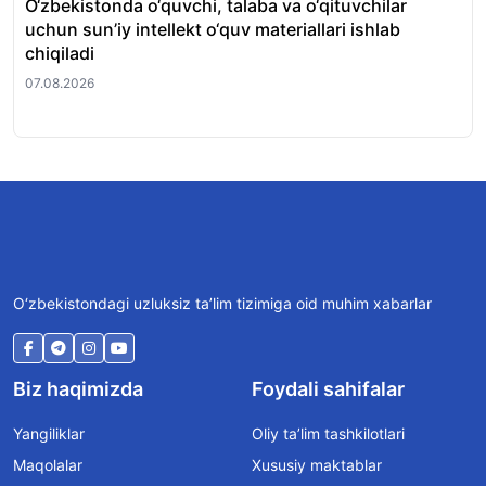
O‘zbekistonda o‘quvchi, talaba va o‘qituvchilar
Al
uchun sun’iy intellekt o‘quv materiallari ishlab
imt
chiqiladi
be
07.08.2026
07.
O‘zbekistondagi uzluksiz ta’lim tizimiga oid muhim xabarlar
Biz haqimizda
Foydali sahifalar
Yangiliklar
Oliy ta’lim tashkilotlari
Maqolalar
Xususiy maktablar