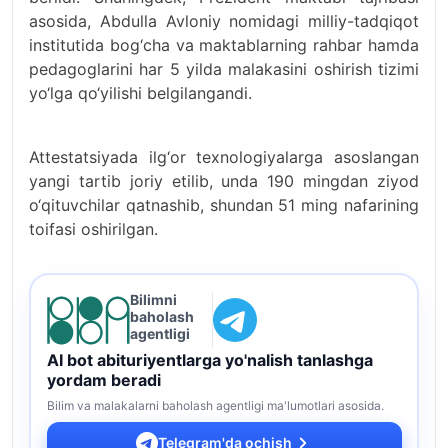
asosida, Abdulla Avloniy nomidagi milliy-tadqiqot
institutida bog‘cha va maktablarning rahbar hamda
pedagoglarini har 5 yilda malakasini oshirish tizimi
yo‘lga qo‘yilishi belgilangandi.
Attestatsiyada ilg‘or texnologiyalarga asoslangan
yangi tartib joriy etilib, unda 190 mingdan ziyod
o‘qituvchilar qatnashib, shundan 51 ming nafarining
toifasi oshirilgan.
Bilimni
baholash
agentligi
AI bot abituriyentlarga yo'nalish tanlashga
yordam beradi
Bilim va malakalarni baholash agentligi ma'lumotlari asosida.
Telegram'da ochish