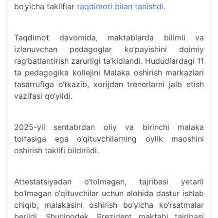
bo‘yicha takliflar
taqdimoti bilan tanishdi.
Taqdimot davomida, maktablarda bilimli va
izlanuvchan pedagoglar ko‘payishini doimiy
rag‘batlantirish zarurligi ta’kidlandi. Hududlardagi 11
ta pedagogika kollejini Malaka oshirish markazlari
tasarrufiga o‘tkazib, xorijdan trenerlarni jalb etish
vazifasi qo‘yildi.
2025-yil sentabrdan oliy va birinchi malaka
toifasiga ega o‘qituvchilarning oylik maoshini
oshirish taklifi bildirildi.
Attestatsiyadan o‘tolmagan, tajribasi yetarli
bo‘lmagan o‘qituvchilar uchun alohida dastur ishlab
chiqib, malakasini oshirish bo‘yicha ko‘rsatmalar
berildi. Shuningdek, Prezident maktabi tajribasi