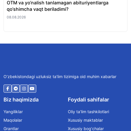
OTM va yo‘nalish tanlamagan abituriyentlarga
“Re
qo‘shimcha vaqt beriladimi?
to
08.08.2026
08.
O‘zbekistondagi uzluksiz ta’lim tizimiga oid muhim xabarlar
Biz haqimizda
Foydali sahifalar
Yangiliklar
Oliy ta’lim tashkilotlari
Maqolalar
Xususiy maktablar
Grantlar
Xususiy bog‘chalar