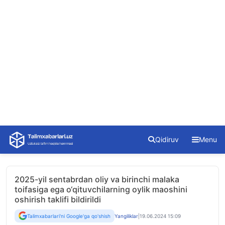
Skip
Qidiruv
Menu
to
content
2025-yil sentabrdan oliy va birinchi malaka
toifasiga ega o‘qituvchilarning oylik maoshini
oshirish taklifi bildirildi
Talimxabarlari'ni Google'ga qo'shish
Yangiliklar
|
19.06.2024 15:09