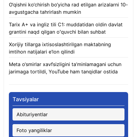
O‘qishni ko‘chirish bo‘yicha rad etilgan arizalarni 10-
avgustgacha tahrirlash mumkin
08.08.2026
Tarix A+ va ingliz tili C1: muddatidan oldin davlat
grantini naqd qilgan oʻquvchi bilan suhbat
07.08.2026
Xorijiy tillarga ixtisoslashtirilgan maktabning
imtihon natijalari e’lon qilindi
07.08.2026
Meta o‘smirlar xavfsizligini ta’minlamagani uchun
jarimaga tortildi, YouTube ham tanqidlar ostida
07.08.2026
Tavsiyalar
Abituriyentlar
Foto yangiliklar