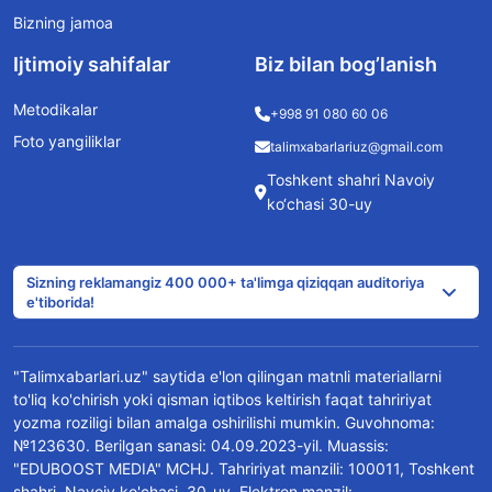
Bizning jamoa
Ijtimoiy sahifalar
Biz bilan bog’lanish
Metodikalar
+998 91 080 60 06
Foto yangiliklar
talimxabarlariuz@gmail.com
Toshkent shahri Navoiy
ko‘chasi 30-uy
Sizning reklamangiz 400 000+ ta'limga qiziqqan auditoriya
e'tiborida!
"Talimxabarlari.uz" saytida e'lon qilingan matnli materiallarni
to'liq ko'chirish yoki qisman iqtibos keltirish faqat tahririyat
yozma roziligi bilan amalga oshirilishi mumkin. Guvohnoma:
№123630. Berilgan sanasi: 04.09.2023-yil. Muassis:
"EDUBOOST MEDIA" MCHJ. Tahririyat manzili: 100011, Toshkent
shahri, Navoiy ko'chasi, 30-uy. Elektron manzil: