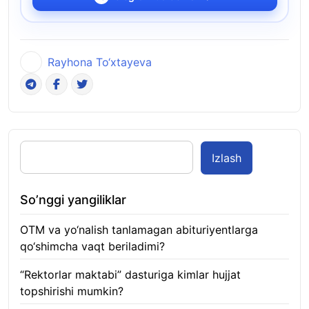
Rayhona To‘xtayeva
Izlash
So’nggi yangiliklar
OTM va yo‘nalish tanlamagan abituriyentlarga
qo‘shimcha vaqt beriladimi?
08.08.2026
“Rektorlar maktabi” dasturiga kimlar hujjat
topshirishi mumkin?
08.08.2026