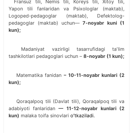
Fransuz tili, Nemis tili, Koreys tili, Xitoy tili,
Yapon tili fanlaridan va Psixologlar (maktab),
Logoped-pedagoglar (maktab), Defektolog-
pedagoglar (maktab) uchun—
7-noyabr kuni (1
kun);
Madaniyat vazirligi tasarrufidagi taʼlim
tashkilotlari pedagoglari uchun –
8-noyabr (1 kun);
Matematika fanidan
– 10-11-noyabr kunlari (2
kun);
Qoraqalpoq tili (Davlat tili), Qoraqalpoq tili va
adabiyoti fanlaridan
— 11-12-noyabr kunlari (2
kun)
malaka toifa sinovlari
oʻtkaziladi.