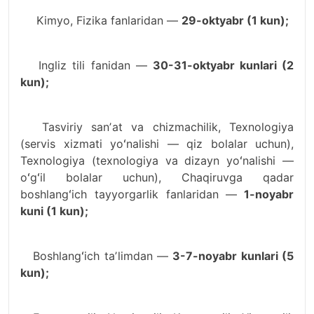
Kimyo, Fizika fanlaridan —
29-oktyabr (1 kun);
Ingliz tili fanidan —
30-31-oktyabr kunlari (2
kun);
Tasviriy sanʼat va chizmachilik, Texnologiya
(servis xizmati yoʻnalishi — qiz bolalar uchun),
Texnologiya (texnologiya va dizayn yoʻnalishi —
oʻgʻil bolalar uchun), Chaqiruvga qadar
boshlangʻich tayyorgarlik fanlaridan —
1-noyabr
kuni (1 kun);
Boshlangʻich taʼlimdan —
3-7-noyabr kunlari (5
kun);