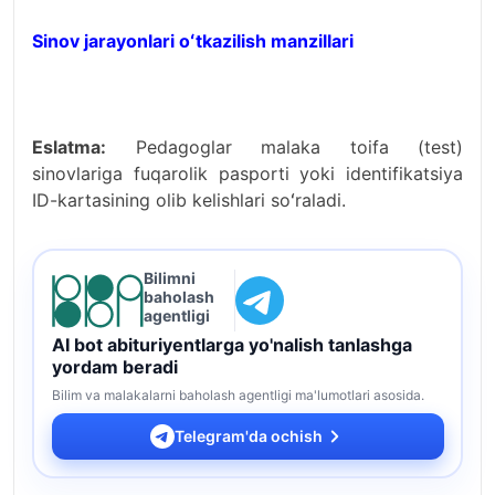
Sinov jarayonlari oʻtkazilish manzillari
Eslatma:
Pedagoglar malaka toifa (test)
sinovlariga fuqarolik pasporti yoki identifikatsiya
ID-kartasining olib kelishlari soʻraladi.
Bilimni
baholash
agentligi
AI bot abituriyentlarga yo'nalish tanlashga
yordam beradi
Bilim va malakalarni baholash agentligi ma'lumotlari asosida.
Telegram'da ochish