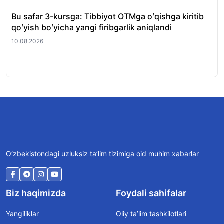
Bu safar 3-kursga: Tibbiyot OTMga oʻqishga kiritib
Xor
qoʻyish boʻyicha yangi firibgarlik aniqlandi
nav
(is
10.08.2026
10.
O‘zbekistondagi uzluksiz ta’lim tizimiga oid muhim xabarlar
Biz haqimizda
Foydali sahifalar
Yangiliklar
Oliy ta’lim tashkilotlari