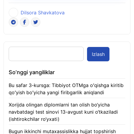
Dilsora Shavkatova
Izlash
So’nggi yangiliklar
Bu safar 3-kursga: Tibbiyot OTMga oʻqishga kiritib
qoʻyish boʻyicha yangi firibgarlik aniqlandi
10.08.2026
Xorijda olingan diplomlarni tan olish bo‘yicha
navbatdagi test sinovi 13-avgust kuni o‘tkaziladi
(ishtirokchilar ro‘yxati)
10.08.2026
Bugun ikkinchi mutaxassislikka hujjat topshirish