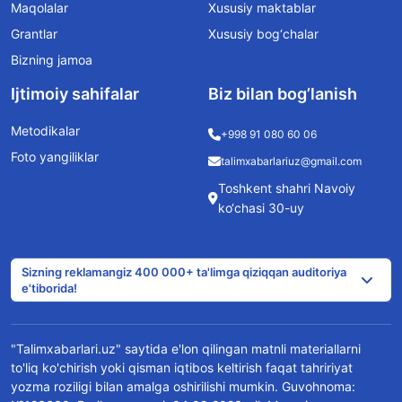
Maqolalar
Xususiy maktablar
Grantlar
Xususiy bog‘chalar
Bizning jamoa
Ijtimoiy sahifalar
Biz bilan bog’lanish
Metodikalar
+998 91 080 60 06
Foto yangiliklar
talimxabarlariuz@gmail.com
Toshkent shahri Navoiy
ko‘chasi 30-uy
Sizning reklamangiz 400 000+ ta'limga qiziqqan auditoriya
e'tiborida!
"Talimxabarlari.uz" saytida e'lon qilingan matnli materiallarni
to'liq ko'chirish yoki qisman iqtibos keltirish faqat tahririyat
yozma roziligi bilan amalga oshirilishi mumkin. Guvohnoma: