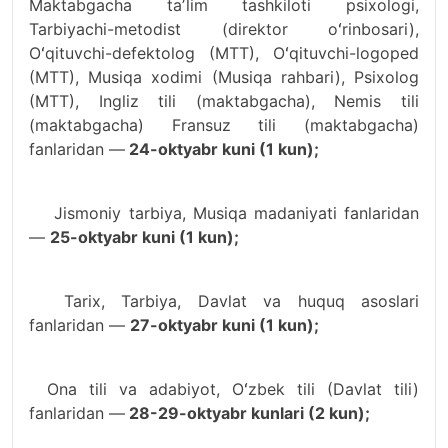
Maktabgacha taʼlim tashkiloti psixologi,
Tarbiyachi-metodist (direktor oʻrinbosari),
Oʻqituvchi-defektolog (MTT), Oʻqituvchi-logoped
(MTT), Musiqa xodimi (Musiqa rahbari), Psixolog
(MTT), Ingliz tili (maktabgacha), Nemis tili
(maktabgacha) Fransuz tili (maktabgacha)
fanlaridan —
24-oktyabr kuni (1 kun);
Jismoniy tarbiya, Musiqa madaniyati fanlaridan
—
25-oktyabr kuni (1 kun);
Tarix, Tarbiya, Davlat va huquq asoslari
fanlaridan —
27-oktyabr kuni (1 kun);
Ona tili va adabiyot, Oʻzbek tili (Davlat tili)
fanlaridan —
28-29-oktyabr kunlari (2 kun);