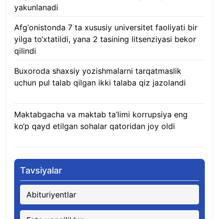
yakunlanadi
10.08.2026
Afg‘onistonda 7 ta xususiy universitet faoliyati bir
yilga to‘xtatildi, yana 2 tasining litsenziyasi bekor
qilindi
10.08.2026
Buxoroda shaxsiy yozishmalarni tarqatmaslik
uchun pul talab qilgan ikki talaba qiz jazolandi
09.08.2026
Maktabgacha va maktab ta’limi korrupsiya eng
ko‘p qayd etilgan sohalar qatoridan joy oldi
09.08.2026
Tavsiyalar
Abituriyentlar