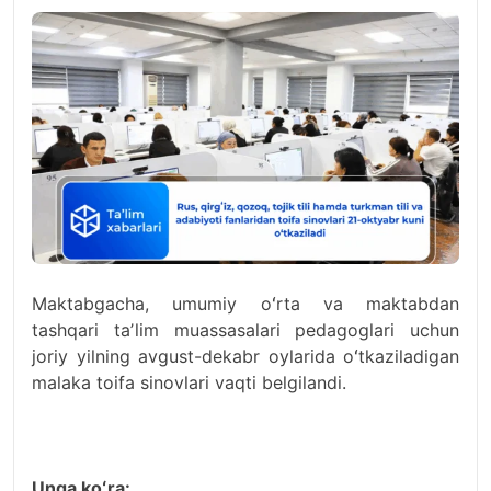
Maktabgacha, umumiy oʻrta va maktabdan
tashqari taʼlim muassasalari pedagoglari uchun
joriy yilning avgust-dekabr oylarida oʻtkaziladigan
malaka toifa sinovlari vaqti belgilandi.
Unga koʻra: