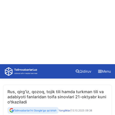
Skip
Qidiruv
Menu
to
content
Rus, qirgʻiz, qozoq, tojik tili hamda turkman tili va
adabiyoti fanlaridan toifa sinovlari 21-oktyabr kuni
o‘tkaziladi
Talimxabarlari'ni Google'ga qo'shish
Yangiliklar
|
13.10.2025 09:38