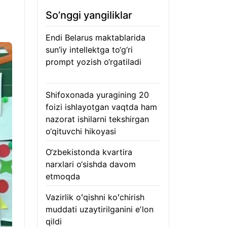
So’nggi yangiliklar
Endi Belarus maktablarida
sun’iy intellektga to‘g‘ri
prompt yozish o‘rgatiladi
06.08.2026
Shifoxonada yuragining 20
foizi ishlayotgan vaqtda ham
nazorat ishilarni tekshirgan
o‘qituvchi hikoyasi
06.08.2026
O‘zbekistonda kvartira
narxlari o‘sishda davom
etmoqda
06.08.2026
Vazirlik oʻqishni koʻchirish
muddati uzaytirilganini eʼlon
qildi
06.08.2026