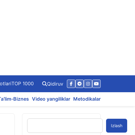
otlari
TOP 1000
Qidiruv
Ta’lim-Biznes
Video yangiliklar
Metodikalar
Izlash