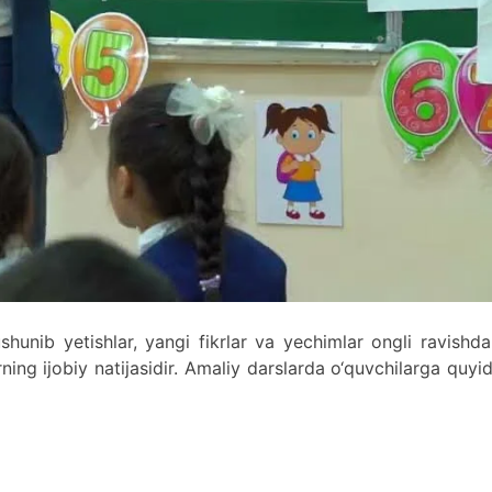
shunib yetishlar, yangi fikrlar va yechimlar ongli ravishd
rning ijobiy natijasidir. Amaliy darslarda o‘quvchilarga quyi