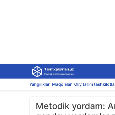
Skip
to
content
Yangiliklar
Maqolalar
Oliy ta’lim tashkilotla
Metodik yordam: Am