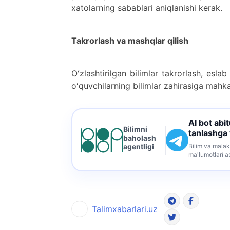
xatolarning sabablari aniqlanishi kerak.
Takrorlash va mashqlar qilish
Oʻzlashtirilgan bilimlar takrorlash, esla
oʻquvchilarning bilimlar zahirasiga mahk
AI bot abi
Bilimni
tanlashga
baholash
Bilim va malak
agentligi
ma'lumotlari a
Talimxabarlari.uz