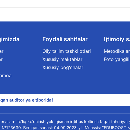
qimizda
Foydali sahifalar
Ijtimoiy s
ar
Oliy ta’lim tashkilotlari
Metodikalar
ar
Xususiy maktablar
Foto yangili
Xususiy bog‘chalar
jamoa
qan auditoriya e'tiborida!
riallarni to'liq ko'chirish yoki qisman iqtibos keltirish faqat tahririya
oma: №123630. Berilgan sanasi: 04.09.2023-yil. Muassis: "EDUBOOST 