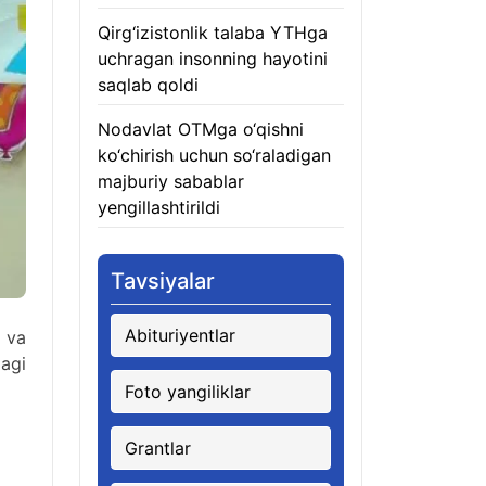
Qirg‘izistonlik talaba YTHga
uchragan insonning hayotini
saqlab qoldi
06.08.2026
Nodavlat OTMga o‘qishni
ko‘chirish uchun so‘raladigan
majburiy sabablar
yengillashtirildi
06.08.2026
Tavsiyalar
Abituriyentlar
a va
dagi
Foto yangiliklar
Grantlar