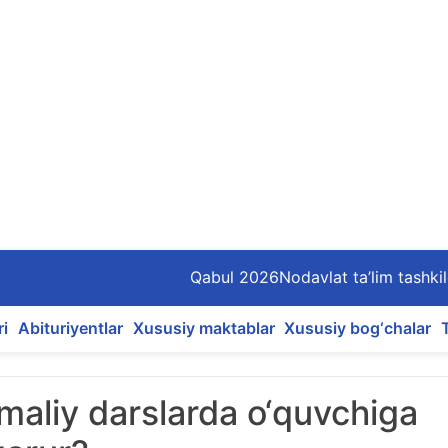
Qabul 2026
Nodavlat ta’lim tashkil
ri
Abituriyentlar
Xususiy maktablar
Xususiy bog‘chalar
aliy darslarda o‘quvchiga