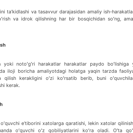
ni ta’kidlashi va tasavvur darajasidan amaliy ish-harakatl
Koʻrish va idrok qilishning har bir bosqichidan soʻng, am
ish
 yoki notoʻgʻri harakatlar harakatlar paydo boʻlishiga y
a iloji boricha amaliyotdagi holatga yaqin tarzda faoliy
 qilish kerakligini oʻzi koʻrsatib berib, buni oʻquvchil
shi kerak.
sh
 oʻquvchi e’tiborini xatolarga qaratishi, lekin xatolar qilinis
handa oʻquvchi oʻz qobiliyatlarini koʻra oladi. Oʻta qoʻ