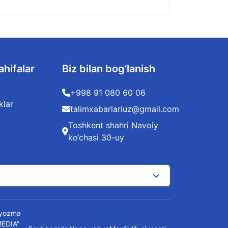
ahifalar
Biz bilan bog’lanish
+998 91 080 60 06
klar
talimxabarlariuz@gmail.com
Toshkent shahri Navoiy
ko‘chasi 30-uy
t yozma
MEDIA"