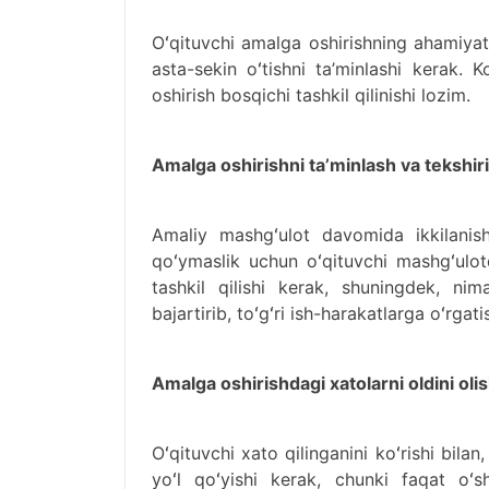
Oʻqituvchi amalga oshirishning ahamiyati
asta-sekin oʻtishni ta’minlashi kerak. 
oshirish bosqichi tashkil qilinishi lozim.
Amalga oshirishni ta’minlash va tekshir
Amaliy mashgʻulot davomida ikkilanish
qoʻymaslik uchun oʻqituvchi mashgʻulotd
tashkil qilishi kerak, shuningdek, nima
bajartirib, toʻgʻri ish-harakatlarga oʻrgati
Amalga oshirishdagi xatolarni oldini oli
Oʻqituvchi xato qilinganini koʻrishi bilan,
yoʻl qoʻyishi kerak, chunki faqat oʻs