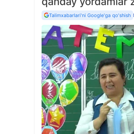
qanday yordamlar 
Talimxabarlari'ni Google'ga qo'shish