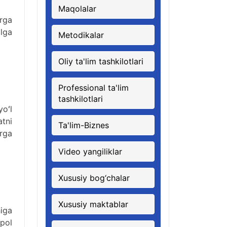
Maqolalar
arga
alga
Metodikalar
Oliy ta'lim tashkilotlari
Professional ta'lim
tashkilotlari
oʻl
atni
Ta'lim-Biznes
arga
Video yangiliklar
Xususiy bog‘chalar
Xususiy maktablar
higa
pol