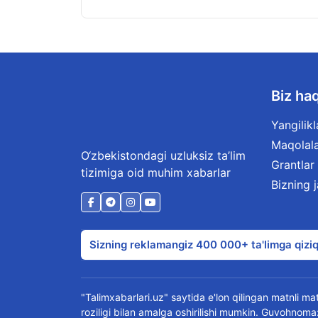
Biz ha
Yangilikl
Maqolal
O‘zbekistondagi uzluksiz ta’lim
Grantlar
tizimiga oid muhim xabarlar
Bizning 
Sizning reklamangiz 400 000+ ta'limga qiziq
"Talimxabarlari.uz" saytida e'lon qilingan matnli mate
roziligi bilan amalga oshirilishi mumkin. Guvohn