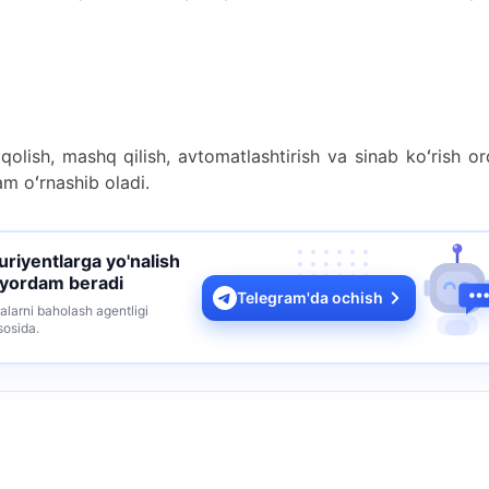
b qolish, mashq qilish, avtomatlashtirish va sinab koʻrish or
am oʻrnashib oladi.
turiyentlarga yo'nalish
 yordam beradi
Telegram'da ochish
alarni baholash agentligi
sosida.