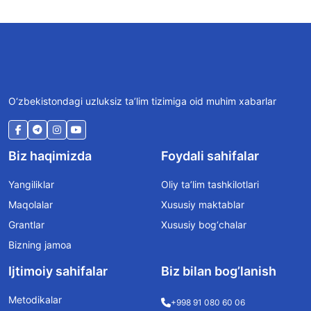
O‘zbekistondagi uzluksiz ta’lim tizimiga oid muhim xabarlar
Biz haqimizda
Foydali sahifalar
Yangiliklar
Oliy ta’lim tashkilotlari
Maqolalar
Xususiy maktablar
Grantlar
Xususiy bog‘chalar
Bizning jamoa
Ijtimoiy sahifalar
Biz bilan bog’lanish
Metodikalar
+998 91 080 60 06