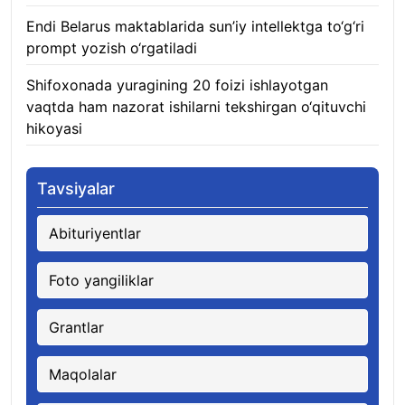
Endi Belarus maktablarida sun’iy intellektga to‘g‘ri
prompt yozish o‘rgatiladi
06.08.2026
Shifoxonada yuragining 20 foizi ishlayotgan
vaqtda ham nazorat ishilarni tekshirgan o‘qituvchi
hikoyasi
06.08.2026
Tavsiyalar
Abituriyentlar
Foto yangiliklar
Grantlar
Maqolalar