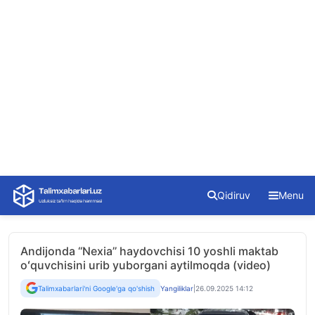
Skip
Qidiruv
Menu
to
content
Andijonda ‘‘Nexia’’ haydovchisi 10 yoshli maktab
oʻquvchisini urib yuborgani aytilmoqda (video)
Talimxabarlari'ni Google'ga qo'shish
Yangiliklar
|
26.09.2025 14:12