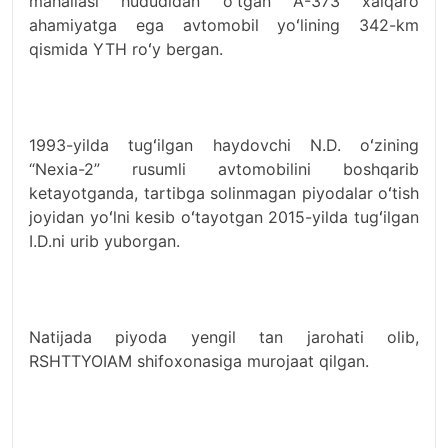
mahallasi hududidan oʻtgan A-373 xalqaro
ahamiyatga ega avtomobil yoʻlining 342-km
qismida YTH roʻy bergan.
1993-yilda tugʻilgan haydovchi N.D. oʻzining
“Nexia-2” rusumli avtomobilini boshqarib
ketayotganda, tartibga solinmagan piyodalar oʻtish
joyidan yoʻlni kesib oʻtayotgan 2015-yilda tugʻilgan
I.D.ni urib yuborgan.
Natijada piyoda yengil tan jarohati olib,
RSHTTYOIAM shifoxonasiga murojaat qilgan.