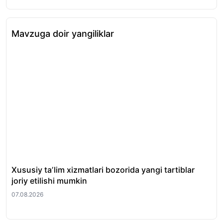
Mavzuga doir yangiliklar
Xususiy taʼlim xizmatlari bozorida yangi tartiblar
Di
joriy etilishi mumkin
yo‘
07.08.2026
07.