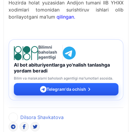
Hozirda holat yuzasidan Andijon tumani IIB YHXX
xodimlari tomonidan surishtiruv ishlari olib
borilayotgani ma’lum
qilingan.
Bilimni
baholash
agentligi
AI bot abituriyentlarga yo'nalish tanlashga
yordam beradi
Bilim va malakalarni baholash agentligi ma'lumotlari asosida.
Telegram'da ochish
Dilsora Shavkatova