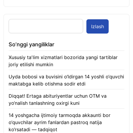
Izlash
So’nggi yangiliklar
Xususiy taʼlim xizmatlari bozorida yangi tartiblar
joriy etilishi mumkin
07.08.2026
Uyda bobosi va buvisini o‘ldirgan 14 yoshli o‘quvchi
maktabga kelib otishma sodir etdi
07.08.2026
Diqqat! Ertaga abituriyentlar uchun OTM va
yo‘nalish tanlashning oxirgi kuni
07.08.2026
14 yoshgacha ijtimoiy tarmoqda akkaunti bor
o‘quvchilar ayrim fanlardan pastroq natija
ko‘rsatadi — tadqiqot
06.08.2026