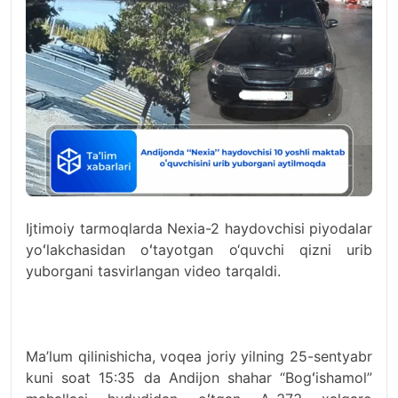
Ijtimoiy tarmoqlarda Nexia-2 haydovchisi piyodalar
yoʻlakchasidan oʻtayotgan o‘quvchi qizni urib
yuborgani tasvirlangan video tarqaldi.
Ma’lum qilinishicha, voqea joriy yilning 25-sentyabr
kuni soat 15:35 da Andijon shahar “Bogʻishamol”