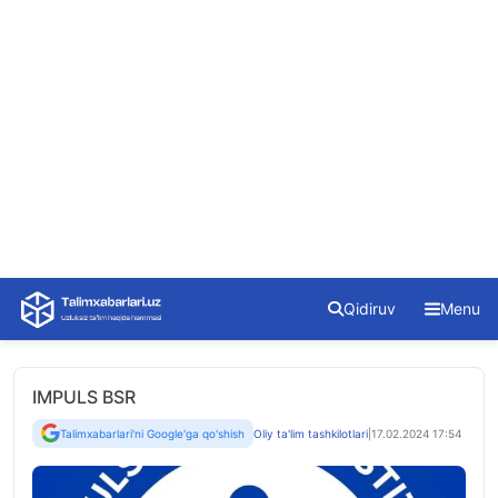
Skip
Qidiruv
Menu
to
content
IMPULS BSR
Talimxabarlari'ni Google'ga qo'shish
Oliy ta'lim tashkilotlari
|
17.02.2024 17:54