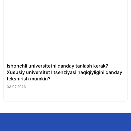
Ishonchli universitetni qanday tanlash kerak?
QS
Xususiy universitet litsenziyasi haqiqiyligini qanday
uni
tekshirish mumkin?
01.
03.07.2026