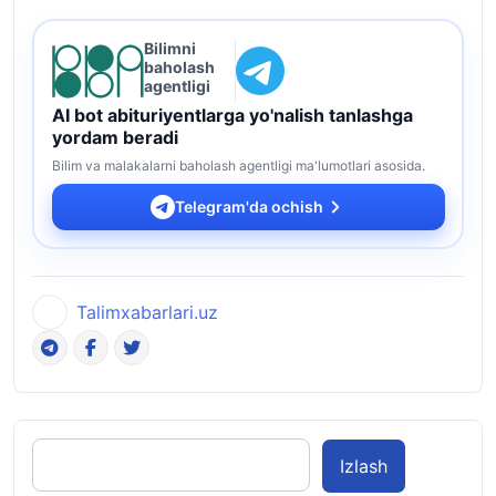
Bilimni
baholash
agentligi
AI bot abituriyentlarga yo'nalish tanlashga
yordam beradi
Bilim va malakalarni baholash agentligi ma'lumotlari asosida.
Telegram'da ochish
Talimxabarlari.uz
Izlash