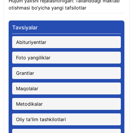
Hujum yaxshi rejalashtirilgan: Tailanddagi maktab
otishmasi bo‘yicha yangi tafsilotlar
08.08.2026
Tavsiyalar
Abituriyentlar
Foto yangiliklar
Grantlar
Maqolalar
Metodikalar
Oliy ta'lim tashkilotlari