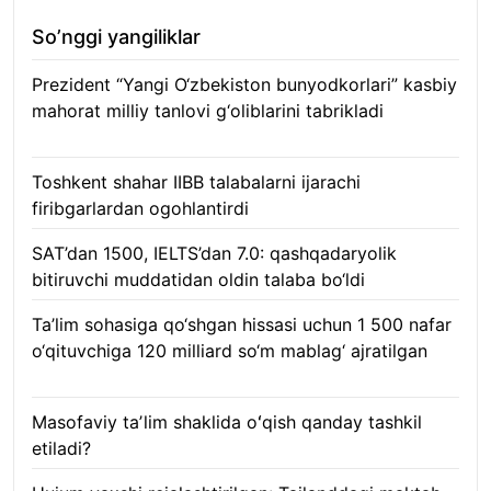
So’nggi yangiliklar
Prezident “Yangi O‘zbekiston bunyodkorlari” kasbiy
mahorat milliy tanlovi g‘oliblarini tabrikladi
08.08.2026
Toshkent shahar IIBB talabalarni ijarachi
firibgarlardan ogohlantirdi
08.08.2026
SAT’dan 1500, IELTS’dan 7.0: qashqadaryolik
bitiruvchi muddatidan oldin talaba bo‘ldi
08.08.2026
Ta’lim sohasiga qo‘shgan hissasi uchun 1 500 nafar
o‘qituvchiga 120 milliard so‘m mablag‘ ajratilgan
08.08.2026
Masofaviy taʼlim shaklida oʻqish qanday tashkil
etiladi?
08.08.2026