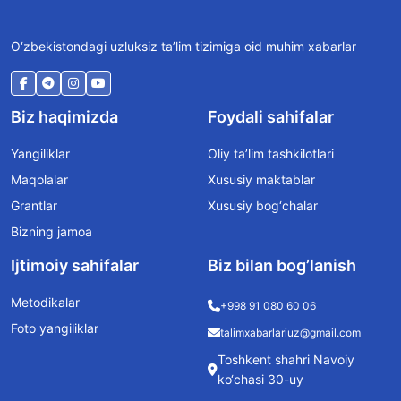
O‘zbekistondagi uzluksiz ta’lim tizimiga oid muhim xabarlar
Biz haqimizda
Foydali sahifalar
Yangiliklar
Oliy ta’lim tashkilotlari
Maqolalar
Xususiy maktablar
Grantlar
Xususiy bog‘chalar
Bizning jamoa
Ijtimoiy sahifalar
Biz bilan bog’lanish
Metodikalar
+998 91 080 60 06
Foto yangiliklar
talimxabarlariuz@gmail.com
Toshkent shahri Navoiy
ko‘chasi 30-uy