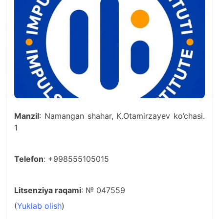
Manzil
: Namangan shahar, K.Otamirzayev ko’chasi.
1
Telefon
: +998555105015
Litsenziya raqami
: № 047559
(
Yuklab olish
)