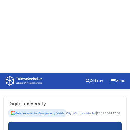
Skip
Qidiruv
Menu
to
content
Digital university
Talimxabarlari'ni Google'ga qo'shish
Oliy ta'lim tashkilotlari
|
17.02.2024 17:39