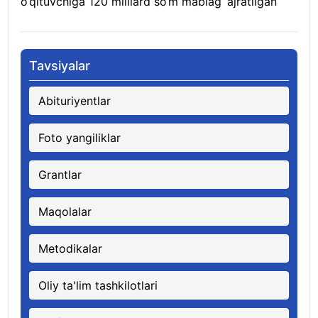
o‘qituvchiga 120 milliard so‘m mablag‘ ajratilgan
08.08.2026
Tavsiyalar
Abituriyentlar
Foto yangiliklar
Grantlar
Maqolalar
Metodikalar
Oliy ta'lim tashkilotlari