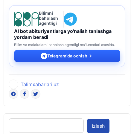
Bilimni
baholash
agentligi
AI bot abituriyentlarga yo'nalish tanlashga
yordam beradi
Bilim va malakalarni baholash agentligi ma'lumotlari asosida.
Telegram'da ochish
Talimxabarlari.uz
Izlash