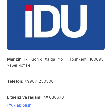
Manzil
: 17 Kichik Xalqa Yo’li, Тоshkent 100095,
Узбекистан
Telefon
: +99871230508
Litsenziya raqami
: № 038673
(
Yuklab olish
)