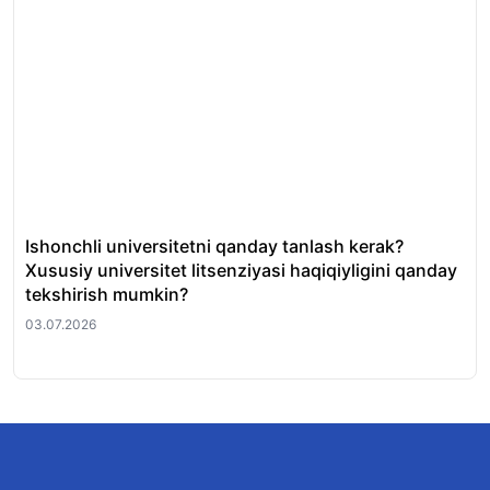
Ishonchli universitetni qanday tanlash kerak?
QS
Xususiy universitet litsenziyasi haqiqiyligini qanday
uni
tekshirish mumkin?
01.
03.07.2026