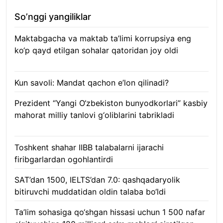
So’nggi yangiliklar
Maktabgacha va maktab ta’limi korrupsiya eng
ko‘p qayd etilgan sohalar qatoridan joy oldi
09.08.2026
Kun savoli: Mandat qachon e’lon qilinadi?
09.08.2026
Prezident “Yangi O‘zbekiston bunyodkorlari” kasbiy
mahorat milliy tanlovi g‘oliblarini tabrikladi
08.08.2026
Toshkent shahar IIBB talabalarni ijarachi
firibgarlardan ogohlantirdi
08.08.2026
SAT’dan 1500, IELTS’dan 7.0: qashqadaryolik
bitiruvchi muddatidan oldin talaba bo‘ldi
08.08.2026
Ta’lim sohasiga qo‘shgan hissasi uchun 1 500 nafar