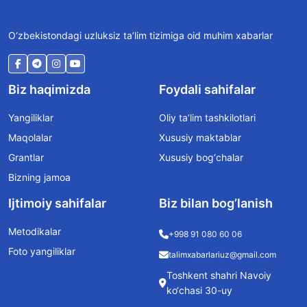
O‘zbekistondagi uzluksiz ta’lim tizimiga oid muhim xabarlar
Biz haqimizda
Foydali sahifalar
Yangiliklar
Oliy ta’lim tashkilotlari
Maqolalar
Xususiy maktablar
Grantlar
Xususiy bog‘chalar
Bizning jamoa
Ijtimoiy sahifalar
Biz bilan bog’lanish
Metodikalar
+998 91 080 60 06
Foto yangiliklar
talimxabarlariuz@gmail.com
Toshkent shahri Navoiy
ko‘chasi 30-uy