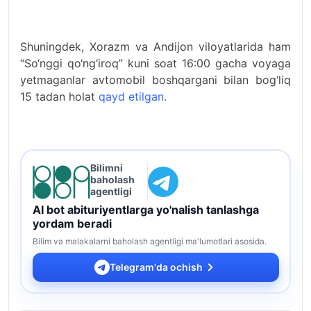
Shuningdek, Xorazm va Andijon viloyatlarida ham
“So‘nggi qo‘ng‘iroq” kuni soat 16:00 gacha voyaga
yetmaganlar avtomobil boshqargani bilan bog‘liq
15 tadan holat
qayd etilgan.
Bilimni
baholash
agentligi
AI bot abituriyentlarga yo'nalish tanlashga
yordam beradi
Bilim va malakalarni baholash agentligi ma'lumotlari asosida.
Telegram'da ochish