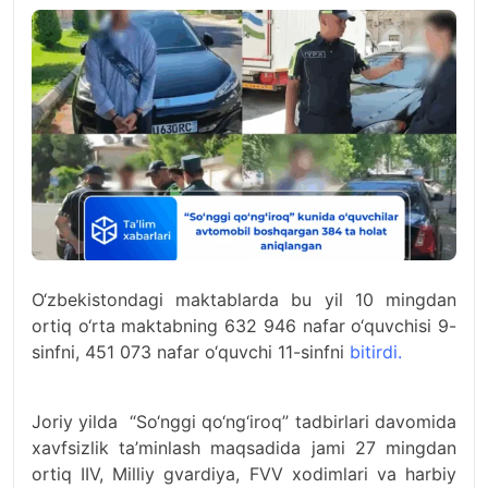
O‘zbekistondagi maktablarda bu yil 10 mingdan
ortiq o‘rta maktabning 632 946 nafar o‘quvchisi 9-
sinfni, 451 073 nafar o‘quvchi 11-sinfni
bitirdi.
Joriy yilda “So‘nggi qo‘ng‘iroq” tadbirlari davomida
xavfsizlik ta’minlash maqsadida jami 27 mingdan
ortiq IIV, Milliy gvardiya, FVV xodimlari va harbiy