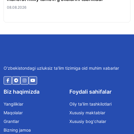
08.08.2026
08.
O‘zbekistondagi uzluksiz ta’lim tizimiga oid muhim xabarlar
Biz haqimizda
Foydali sahifalar
Yangiliklar
Oliy ta’lim tashkilotlari
Maqolalar
Xususiy maktablar
Grantlar
Xususiy bog‘chalar
Bizning jamoa