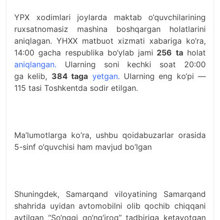
YPX xodimlari joylarda maktab o‘quvchilarining
ruxsatnomasiz mashina boshqargan holatlarini
aniqlagan. YHXX matbuot xizmati xabariga ko‘ra,
14:00 gacha respublika bo‘ylab jami
256 ta
holat
aniqlangan
.
Ularning soni kechki soat 20:00
ga kelib,
384 taga
yetgan.
Ularning eng ko‘pi —
115 tasi Toshkentda sodir etilgan.
Ma’lumotlarga ko’ra, ushbu qoidabuzarlar orasida
5-sinf o‘quvchisi ham mavjud bo’lgan
Shuningdek, Samarqand viloyatining Samarqand
shahrida uyidan avtomobilni olib qochib chiqqani
aytilgan “So‘nggi qo‘ng‘iroq” tadbiriga ketayotgan