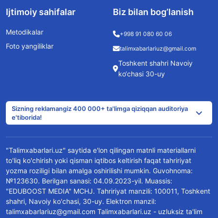
Ijtimoiy sahifalar
Biz bilan bog’lanish
Metodikalar
+998 91 080 60 06
Foto yangiliklar
talimxabarlariuz@gmail.com
Toshkent shahri Navoiy
ko‘chasi 30-uy
Sizning reklamangiz 400 000+ ta'limga qiziqqan auditoriya
e'tiborida!
"Talimxabarlari.uz" saytida e'lon qilingan matnli materiallarni
to'liq ko'chirish yoki qisman iqtibos keltirish faqat tahririyat
yozma roziligi bilan amalga oshirilishi mumkin. Guvohnoma:
№123630. Berilgan sanasi: 04.09.2023-yil. Muassis:
"EDUBOOST MEDIA" MCHJ. Tahririyat manzili: 100011, Toshkent
shahri, Navoiy ko'chasi, 30-uy. Elektron manzil:
talimxabarlariuz@gmail.com Talimxabarlari.uz - uzluksiz ta'lim