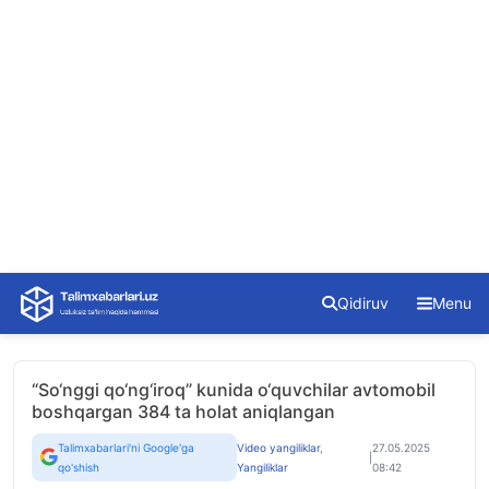
Skip
Qidiruv
Menu
to
content
“So‘nggi qo‘ng‘iroq” kunida o‘quvchilar avtomobil
boshqargan 384 ta holat aniqlangan
Talimxabarlari'ni Google'ga
Video yangiliklar
,
27.05.2025
|
qo'shish
Yangiliklar
08:42