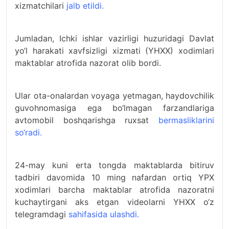
xizmatchilari
jalb etildi.
Jumladan, Ichki ishlar vazirligi huzuridagi Davlat
yo‘l harakati xavfsizligi xizmati (YHXX) xodimlari
maktablar atrofida nazorat olib bordi.
Ular ota-onalardan voyaga yetmagan, haydovchilik
guvohnomasiga ega bo‘lmagan farzandlariga
avtomobil boshqarishga ruxsat
bermasliklarini
so‘radi.
24-may kuni erta tongda maktablarda bitiruv
tadbiri davomida 10 ming nafardan ortiq YPX
xodimlari barcha maktablar atrofida nazoratni
kuchaytirgani aks etgan videolarni YHXX o‘z
telegramdagi
sahifasida ulashdi.