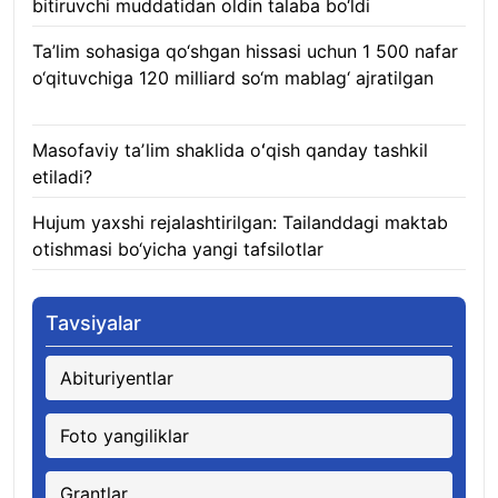
bitiruvchi muddatidan oldin talaba bo‘ldi
08.08.2026
Ta’lim sohasiga qo‘shgan hissasi uchun 1 500 nafar
o‘qituvchiga 120 milliard so‘m mablag‘ ajratilgan
08.08.2026
Masofaviy taʼlim shaklida oʻqish qanday tashkil
etiladi?
08.08.2026
Hujum yaxshi rejalashtirilgan: Tailanddagi maktab
otishmasi bo‘yicha yangi tafsilotlar
08.08.2026
Tavsiyalar
Abituriyentlar
Foto yangiliklar
Grantlar