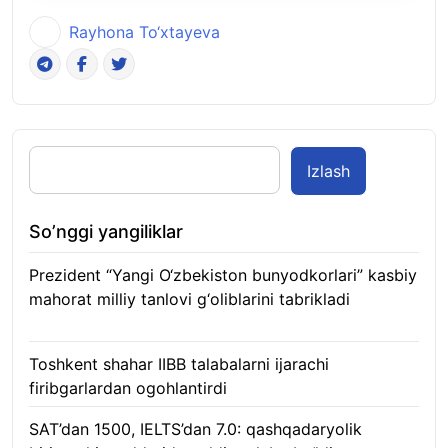
Rayhona To‘xtayeva
Izlash
So’nggi yangiliklar
Prezident “Yangi O‘zbekiston bunyodkorlari” kasbiy
mahorat milliy tanlovi g‘oliblarini tabrikladi
08.08.2026
Toshkent shahar IIBB talabalarni ijarachi
firibgarlardan ogohlantirdi
08.08.2026
SAT’dan 1500, IELTS’dan 7.0: qashqadaryolik