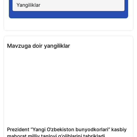
Yangiliklar
Mavzuga doir yangiliklar
Prezident “Yangi O‘zbekiston bunyodkorlari” kasbiy
Tos
mahorat milliy tanlovi g‘oliblarini tabrikladi
fir