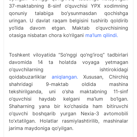
37-maktabning 8-sinf o‘quvchisi YPX xodimning
qonuniy talabiga bo‘ysunmasdan qochishga
uringan. U davlat raqam belgisini tushirib qoldirib
yo‘lida davom etgan. Maktab o‘quvchisining
otasiga nisbatan chora ko‘rilgani
ma’lum qilindi.
Toshkent viloyatida “So‘nggi qo‘ng‘iroq” tadbirlari
davomida 14 ta holatda voyaga yetmagan
o‘quvchilarning ishtirokidagi
qoidabuzarliklar
aniqlangan.
Xususan, Chirchiq
shahridagi 9-maktab oldida mashina
tekshirilganda, uni o‘sha maktabning 11-sinf
o‘quvchisi haydab kelgani ma’lum bo‘lgan.
Shaharning yana bir ko‘chasida ham bitiruvchi
o‘quvchi boshqarib yurgan Nexia-3 avtomobili
to‘xtatilgan. Holatlar rasmiylashtirilib, mashinalar
jarima maydoniga qo‘yilgan.