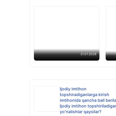
O‘qishni ko‘chirish imtihoni
natijalari qachon e’lon
Kas
qilinadi?
end
21.07.2026
Ijodiy imtihon
topshiradiganlarga kirish
imtihonida qancha ball beril
Ijodiy imtihon topshiriladiga
yoʻnalishlar qaysilar?