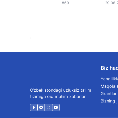
869
29.06.
Biz ha
Yangilikl
Maqolal
O‘zbekistondagi uzluksiz ta’lim
Grantlar
tizimiga oid muhim xabarlar
Bizning 