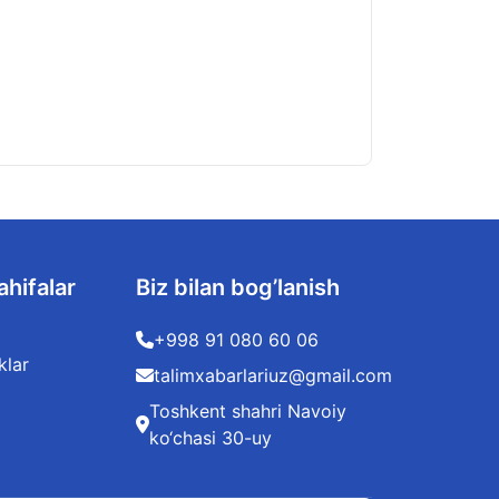
ahifalar
Biz bilan bog’lanish
+998 91 080 60 06
klar
talimxabarlariuz@gmail.com
Toshkent shahri Navoiy
ko‘chasi 30-uy