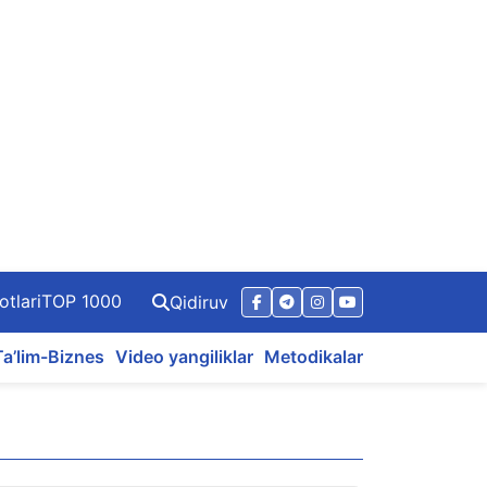
otlari
TOP 1000
Qidiruv
Ta’lim-Biznes
Video yangiliklar
Metodikalar