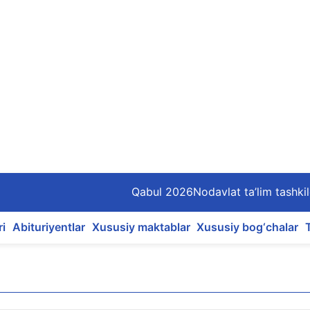
Qabul 2026
Nodavlat ta’lim tashkil
ri
Abituriyentlar
Xususiy maktablar
Xususiy bog‘chalar