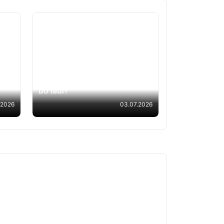
ish
Kasbiy (ijodiy) imtihonlar
uchun ruxsatnomalar eʼlon
qilindi: qayerdan yuklab olsa
boʻladi?
.2026
03.07.2026