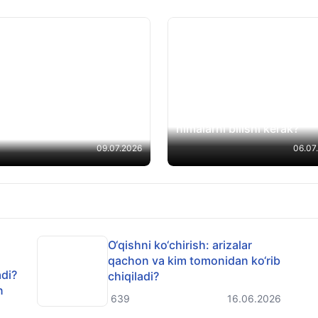
15-iyuldan o‘qishni ko‘chir
uchun arizalar qabuli
biy (ijodiy) imtihonlarni
boshlanadi. Talabgorlar
i onlayn kuzatish mumkin
nimalarni bilishi kerak?
09.07.2026
06.07
O‘qishni ko‘chirish: arizalar
qachon va kim tomonidan ko‘rib
adi?
chiqiladi?
n
639
16.06.2026