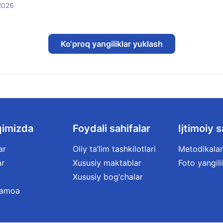
2026
Ko‘proq yangiliklar yuklash
qimizda
Foydali sahifalar
Ijtimoiy s
ar
Oliy ta’lim tashkilotlari
Metodikalar
ar
Xususiy maktablar
Foto yangili
Xususiy bog‘chalar
jamoa