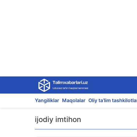
Skip
to
content
Yangiliklar
Maqolalar
Oliy ta’lim tashkilotla
ijodiy imtihon