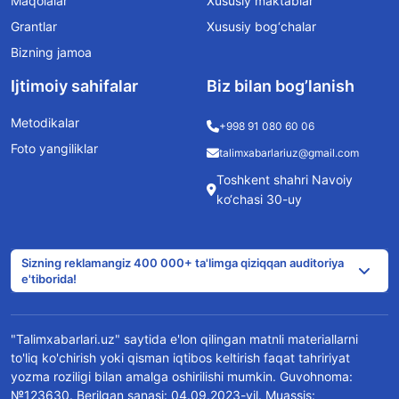
Maqolalar
Xususiy maktablar
Grantlar
Xususiy bog‘chalar
Bizning jamoa
Ijtimoiy sahifalar
Biz bilan bog’lanish
Metodikalar
+998 91 080 60 06
Foto yangiliklar
talimxabarlariuz@gmail.com
Toshkent shahri Navoiy
ko‘chasi 30-uy
Sizning reklamangiz 400 000+ ta'limga qiziqqan auditoriya
e'tiborida!
"Talimxabarlari.uz" saytida e'lon qilingan matnli materiallarni
to'liq ko'chirish yoki qisman iqtibos keltirish faqat tahririyat
yozma roziligi bilan amalga oshirilishi mumkin. Guvohnoma:
№123630. Berilgan sanasi: 04.09.2023-yil. Muassis: