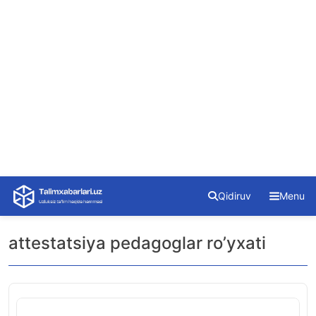
Skip
Qidiruv
Menu
to
content
attestatsiya pedagoglar ro’yxati