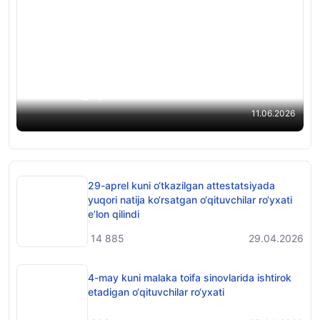
2026-yil bahorgi attestatsiyada toifa olgan
pedagoglarning sertifikatlari tez orada shaxsiy
kabinetlariga yuboriladi
11.06.2026
29-aprel kuni o‘tkazilgan attestatsiyada
yuqori natija ko‘rsatgan o‘qituvchilar ro‘yxati
e’lon qilindi
14 885
29.04.2026
4-may kuni malaka toifa sinovlarida ishtirok
etadigan o‘qituvchilar ro‘yxati