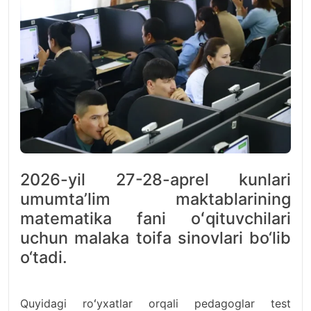
2026-yil 27-28-aprel kunlari
umumtaʼlim maktablarining
matematika fani oʻqituvchilari
uchun malaka toifa sinovlari bo‘lib
o‘tadi.
Quyidagi roʻyxatlar orqali pedagoglar test