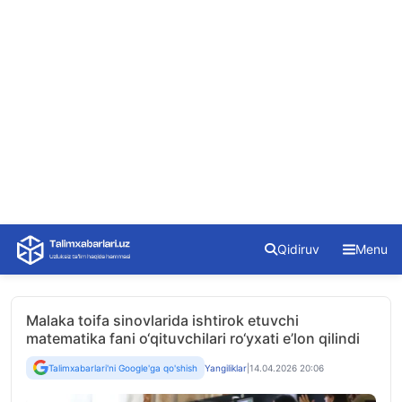
Skip
Qidiruv
Menu
to
content
Malaka toifa sinovlarida ishtirok etuvchi
matematika fani o‘qituvchilari ro‘yxati e’lon qilindi
Talimxabarlari'ni Google'ga qo'shish
Yangiliklar
|
14.04.2026 20:06