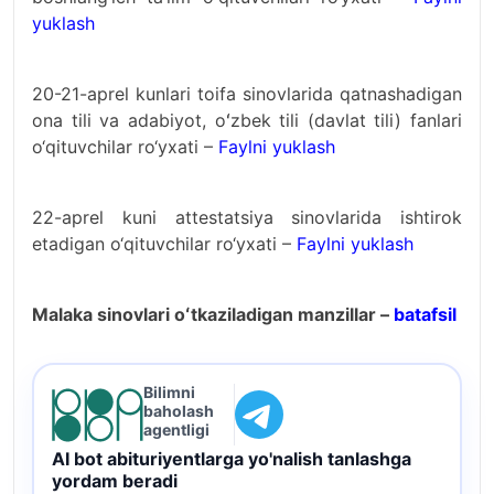
yuklash
20-21-aprel kunlari toifa sinovlarida qatnashadigan
ona tili va adabiyot, oʻzbek tili (davlat tili) fanlari
o‘qituvchilar ro‘yxati –
Faylni yuklash
22-aprel kuni attestatsiya sinovlarida ishtirok
etadigan o‘qituvchilar ro‘yxati –
Faylni yuklash
Malaka sinovlari oʻtkaziladigan manzillar –
batafsil
Bilimni
baholash
agentligi
AI bot abituriyentlarga yo'nalish tanlashga
yordam beradi