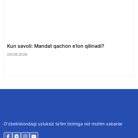
Kun savoli: Mandat qachon e’lon qilinadi?
Pr
mah
09.08.2026
08.
O‘zbekistondagi uzluksiz ta’lim tizimiga oid muhim xabarlar