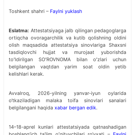
Toshkent shahri –
Faylni yuklash
Eslatma:
Attestatsiyaga jalb qilingan pedagoglarga
ortiqcha ovoragarchilik va kutib qolishning oldini
olish maqsadida attestatsiya sinovlariga Shaxsni
tasdiqlovchi hujjat va murojaat yuborishda
toʻldirilgan SOʻROVNOMA bilan oʻzlari uchun
belgilangan vaqtdan yarim soat oldin yetib
kelishlari kerak.
Avvalroq, 2026-yilning yanvar-iyun oylarida
o‘tkaziladigan malaka toifa sinovlari sanalari
belgilangani haqida
xabar bergan edik
.
14–18-aprel kunlari attestatsiyada qatnashadigan
boshlang‘ich ta’lim oʻqituvchilari ro‘yxati –
Faylni