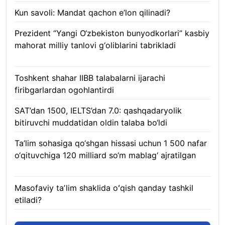
Kun savoli: Mandat qachon e’lon qilinadi?
09.08.2026
Prezident “Yangi O‘zbekiston bunyodkorlari” kasbiy
mahorat milliy tanlovi g‘oliblarini tabrikladi
08.08.2026
Toshkent shahar IIBB talabalarni ijarachi
firibgarlardan ogohlantirdi
08.08.2026
SAT’dan 1500, IELTS’dan 7.0: qashqadaryolik
bitiruvchi muddatidan oldin talaba bo‘ldi
08.08.2026
Ta’lim sohasiga qo‘shgan hissasi uchun 1 500 nafar
o‘qituvchiga 120 milliard so‘m mablag‘ ajratilgan
08.08.2026
Masofaviy taʼlim shaklida oʻqish qanday tashkil
etiladi?
08.08.2026