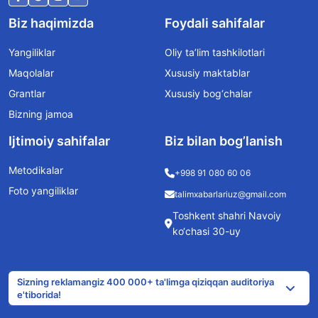
Biz haqimizda
Foydali sahifalar
Yangiliklar
Oliy ta’lim tashkilotlari
Maqolalar
Xususiy maktablar
Grantlar
Xususiy bog‘chalar
Bizning jamoa
Ijtimoiy sahifalar
Biz bilan bog’lanish
Metodikalar
+998 91 080 60 06
Foto yangiliklar
talimxabarlariuz@gmail.com
Toshkent shahri Navoiy
ko‘chasi 30-uy
Sizning reklamangiz 400 000+ ta'limga qiziqqan auditoriya
e'tiborida!