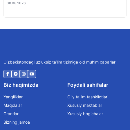
08.08.2026
08.
O‘zbekistondagi uzluksiz ta’lim tizimiga oid muhim xabarlar
Biz haqimizda
Foydali sahifalar
Yangiliklar
Oliy ta’lim tashkilotlari
Maqolalar
Xususiy maktablar
Grantlar
Xususiy bog‘chalar
Bizning jamoa