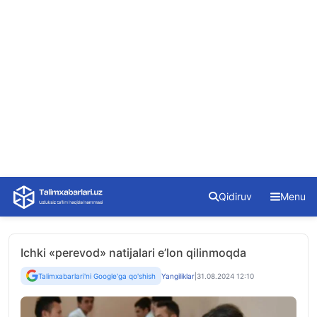
Skip
Qidiruv
Menu
to
content
Ichki «perevod» natijalari e’lon qilinmoqda
Talimxabarlari'ni Google'ga qo'shish
Yangiliklar
|
31.08.2024 12:10