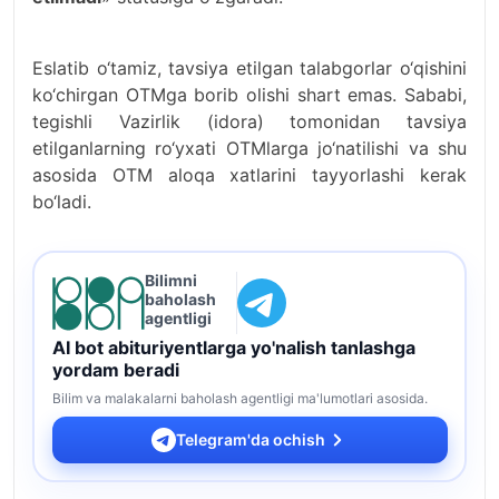
Eslatib o‘tamiz, tavsiya etilgan talabgorlar o‘qishini
ko‘chirgan OTMga borib olishi shart emas. Sababi,
tegishli Vazirlik (idora) tomonidan tavsiya
etilganlarning ro‘yxati OTMlarga jo‘natilishi va shu
asosida OTM aloqa xatlarini tayyorlashi kerak
bo‘ladi.
Bilimni
baholash
agentligi
AI bot abituriyentlarga yo'nalish tanlashga
yordam beradi
Bilim va malakalarni baholash agentligi ma'lumotlari asosida.
Telegram'da ochish