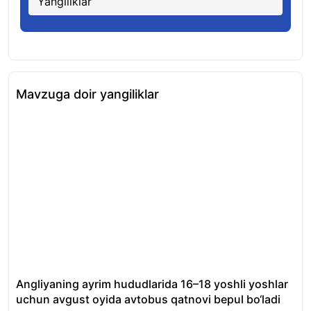
Yangiliklar
Mavzuga doir yangiliklar
Angliyaning ayrim hududlarida 16–18 yoshli yoshlar
OT
uchun avgust oyida avtobus qatnovi bepul bo‘ladi
qo