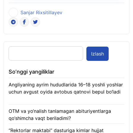
Sanjar Rixsitillayev
Izlash
So’nggi yangiliklar
Angliyaning ayrim hududlarida 16–18 yoshli yoshlar
uchun avgust oyida avtobus qatnovi bepul bo‘ladi
08.08.2026
OTM va yo‘nalish tanlamagan abituriyentlarga
qo‘shimcha vaqt beriladimi?
08.08.2026
“Rektorlar maktabi” dasturiga kimlar hujjat