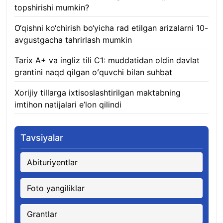
topshirishi mumkin?
08.08.2026
O‘qishni ko‘chirish bo‘yicha rad etilgan arizalarni 10-
avgustgacha tahrirlash mumkin
08.08.2026
Tarix A+ va ingliz tili C1: muddatidan oldin davlat
grantini naqd qilgan oʻquvchi bilan suhbat
07.08.2026
Xorijiy tillarga ixtisoslashtirilgan maktabning
imtihon natijalari e’lon qilindi
07.08.2026
Tavsiyalar
Abituriyentlar
Foto yangiliklar
Grantlar