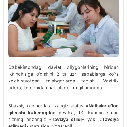
O‘zbekistondagi davlat oliygohlarining biridan
ikkinchisiga o‘qishini 2 ta uzrli sabablarga ko‘ra
ko‘chirayotgan talabgorlarga tegishli Vazirlik
(idora) tomonidan natijalar e’lon qilinmoqda.
Shaxsiy kabinetda arizangiz statusi «
Natijalar eʼlon
qilinishi kutilmoqda
» deyilsa, 1-2 kundan soʻng
sizning arizangiz «
Tavsiya etildi
» yoki «
Tavsiya
etilmadi
» statusiga oʻzgaradi!