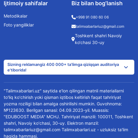
Ijtimoiy sahifalar
Biz bilan bog’lanish
Metodikalar
+998 91 080 60 06
Foto yangiliklar
talimxabarlariuz@gmail.com
Toshkent shahri Navoiy
ko‘chasi 30-uy
Sizning reklamangiz 400 000+ ta'limga qiziqqan auditoriya
e'tiborida!
"Talimxabarlari.uz" saytida e'lon qilingan matnli materiallarni
to'liq ko'chirish yoki qisman iqtibos keltirish faqat tahririyat
yozma roziligi bilan amalga oshirilishi mumkin. Guvohnoma:
№123630. Berilgan sanasi: 04.09.2023-yil. Muassis:
"EDUBOOST MEDIA" MCHJ. Tahririyat manzili: 100011, Toshkent
shahri, Navoiy ko'chasi, 30-uy. Elektron manzil:
talimxabarlariuz@gmail.com Talimxabarlari.uz - uzluksiz ta'lim
haqida hammasi.