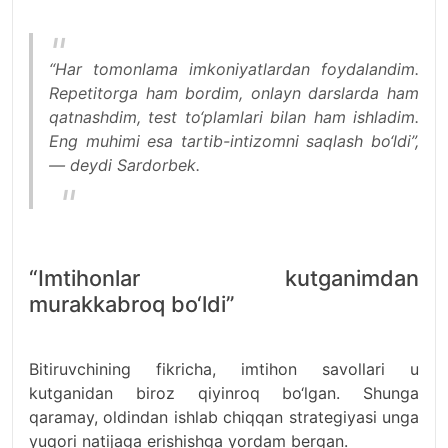
“Har tomonlama imkoniyatlardan foydalandim.
Repetitorga ham bordim, onlayn darslarda ham
qatnashdim, test to‘plamlari bilan ham ishladim.
Eng muhimi esa tartib-intizomni saqlash bo‘ldi”,
— deydi Sardorbek.
“Imtihonlar kutganimdan
murakkabroq bo‘ldi”
Bitiruvchining fikricha, imtihon savollari u
kutganidan biroz qiyinroq bo‘lgan. Shunga
qaramay, oldindan ishlab chiqqan strategiyasi unga
yuqori natijaga erishishga yordam bergan.