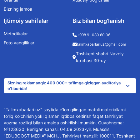
Bizning jamoa
Ijtimoiy sahifalar
Biz bilan bog’lanish
Metodikalar
+998 91 080 60 06
Foto yangiliklar
talimxabarlariuz@gmail.com
Toshkent shahri Navoiy
ko‘chasi 30-uy
Sizning reklamangiz 400 000+ ta'limga qiziqqan auditoriya
e'tiborida!
"Talimxabarlari.uz" saytida e'lon qilingan matnli materiallarni
to'liq ko'chirish yoki qisman iqtibos keltirish faqat tahririyat
yozma roziligi bilan amalga oshirilishi mumkin. Guvohnoma:
№123630. Berilgan sanasi: 04.09.2023-yil. Muassis:
"EDUBOOST MEDIA" MCHJ. Tahririyat manzili: 100011, Toshkent