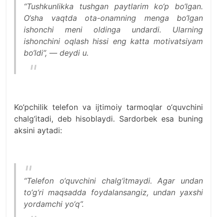
“Tushkunlikka tushgan paytlarim ko‘p bo‘lgan.
O‘sha vaqtda ota-onamning menga bo‘lgan
ishonchi meni oldinga undardi. Ularning
ishonchini oqlash hissi eng katta motivatsiyam
bo‘ldi”, — deydi u.
Ko‘pchilik telefon va ijtimoiy tarmoqlar o‘quvchini
chalg‘itadi, deb hisoblaydi. Sardorbek esa buning
aksini aytadi:
“Telefon o‘quvchini chalg‘itmaydi. Agar undan
to‘g‘ri maqsadda foydalansangiz, undan yaxshi
yordamchi yo‘q”.