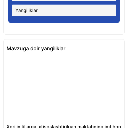
Yangiliklar
Mavzuga doir yangiliklar
Xorijiy tillarga ixtisoslashtirilgan maktabning imtihon
Met