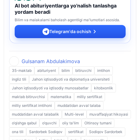
AI bot abituriyentlarga yo'nalish tanlashga
yordam beradi
Bilim va malakalarni baholash agentligi ma'lumotlari asosida.
Telegram'da ochish
Gulsanam Abdulakimova
35-maktab
abituriyent
bilim
bitiruvchi
imtihon
ingliz tili
Jahon iqtisodiyoti va diplomatiya universiteti
Jahon iqtisodiyoti va iqtisodiy munosabatlar
kitobxonlik
maktab bitiruvchisi
matematika
milliy sertifikat
milliy sertifikat imtihoni
muddatidan avval talaba
muddatidan avval talabalik
Multi-level
muvaffaqiyat hikoyasi
o‘qishga qabul
o‘quvchi
oliy ta'lim
Oltinsoy tumani
ona tili
Sardorbek Sodiqov
sertifikat
Sodiqov Sardorbek