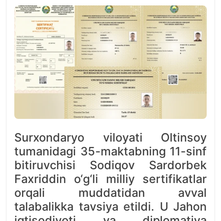
Surxondaryo viloyati Oltinsoy
tumanidagi 35-maktabning 11-sinf
bitiruvchisi Sodiqov Sardorbek
Faxriddin o‘g‘li milliy sertifikatlar
orqali muddatidan avval
talabalikka tavsiya etildi. U Jahon
iqtisodiyoti va diplomatiya