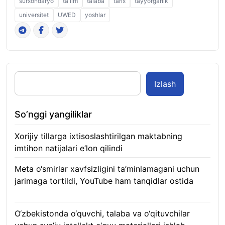
surxondaryo
ta'lim
talaba
tarix
tayyorgarlik
universitet
UWED
yoshlar
Izlash
So’nggi yangiliklar
Xorijiy tillarga ixtisoslashtirilgan maktabning
imtihon natijalari e’lon qilindi
07.08.2026
Meta o‘smirlar xavfsizligini ta’minlamagani uchun
jarimaga tortildi, YouTube ham tanqidlar ostida
07.08.2026
O‘zbekistonda o‘quvchi, talaba va o‘qituvchilar