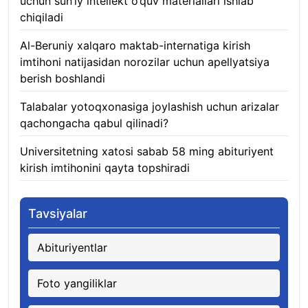
uchun sun’iy intellekt o‘quv materiallari ishlab
chiqiladi
07.08.2026
Al-Beruniy xalqaro maktab-internatiga kirish
imtihoni natijasidan norozilar uchun apellyatsiya
berish boshlandi
07.08.2026
Talabalar yotoqxonasiga joylashish uchun arizalar
qachongacha qabul qilinadi?
07.08.2026
Universitetning xatosi sabab 58 ming abituriyent
kirish imtihonini qayta topshiradi
07.08.2026
Tavsiyalar
Abituriyentlar
Foto yangiliklar