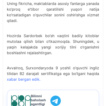
Uning fikricha, maktablarda asosiy fanlarga yanada
ko‘proq e’tibor qaratilishi yuqori natija
ko‘rsatadigan o‘quvchilar sonini oshirishga xizmat
qiladi.
Hozirda Sardorbek bo‘sh vaqtini badiiy kitoblar
mutolaa qilish bilan o‘tkazmoqda. Shuningdek, u
yaqin kelajakda yangi xorijiy tilni o‘rganishni
boshlashni rejalashtirgan.
Avvalroq, Surxondaryoda 9 yoshli o‘quvchi ingliz
tilidan B2 darajali sertifikatga ega bo‘lgani haqida
xabar bergan edik.
Bilimni
baholash
agentligi