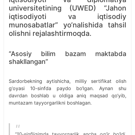
universitetining (UWED) “Jahon
iqtisodiyoti va iqtisodiy
munosabatlar” yo‘nalishida tahsil
olishni rejalashtirmoqda.
“Asosiy bilim bazam maktabda
shakllangan”
Sardorbekning aytishicha, milliy sertifikat olish
g‘oyasi 10-sinfda paydo bo‘lgan. Aynan shu
davrdan boshlab u oldiga aniq maqsad qo‘yib,
muntazam tayyorgarlikni boshlagan.
“10-sinfligimda tayyorgarlik ancha og‘ir bo‘ldi.