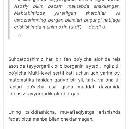
Asosiy bilim bazam maktabda shakllangan.
Maktabimizda yaratilgan sharoitlar va
ustozlarimning bergan bilimlari bugungi natijaga
erishishimda muhim o‘rin tutdi”, — deydi u.
Suhbatdoshimiz har bir fan bo‘yicha alohida reja
asosida tayyorgarlik olib borganini aytadi. Ingliz tili
bo‘yicha Multi-level sertifikati uchun uch yarim oy,
matematika fanidan qariyb bir yil, tarix va ona tili
fanlari bo‘yicha esa qisqa muddat davomida
intensiv tayyorgarlik olib borgan.
Uning ta’kidlashicha, muvaffaqiyatga erishishda
faqat bitta manba bilan cheklanmagan.