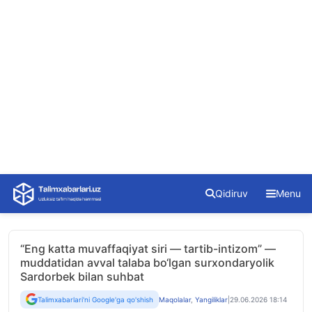
Skip
Qidiruv
Menu
to
content
“Eng katta muvaffaqiyat siri — tartib-intizom” —
muddatidan avval talaba bo‘lgan surxondaryolik
Sardorbek bilan suhbat
Talimxabarlari'ni Google'ga qo'shish
Maqolalar
,
Yangiliklar
|
29.06.2026 18:14