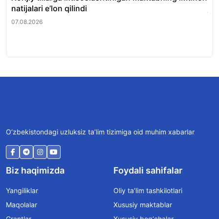
natijalari e’lon qilindi
jar
07.08.2026
07.
O‘zbekistondagi uzluksiz ta’lim tizimiga oid muhim xabarlar
Biz haqimizda
Foydali sahifalar
Yangiliklar
Oliy ta’lim tashkilotlari
Maqolalar
Xususiy maktablar
Grantlar
Xususiy bog‘chalar