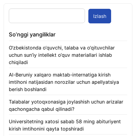
Izlash
So’nggi yangiliklar
O‘zbekistonda o‘quvchi, talaba va o‘qituvchilar
uchun sun’iy intellekt o‘quv materiallari ishlab
chiqiladi
07.08.2026
Al-Beruniy xalqaro maktab-internatiga kirish
imtihoni natijasidan norozilar uchun apellyatsiya
berish boshlandi
07.08.2026
Talabalar yotoqxonasiga joylashish uchun arizalar
qachongacha qabul qilinadi?
07.08.2026
Universitetning xatosi sabab 58 ming abituriyent
kirish imtihonini qayta topshiradi
07.08.2026