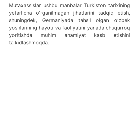
Mutaxassislar ushbu manbalar Turkiston tarixining
yetarlicha oʻrganilmagan jihatlarini tadqiq etish,
shuningdek, Germaniyada tahsil olgan oʻzbek
yoshlarining hayoti va faoliyatini yanada chuqurroq
yoritishda muhim ahamiyat kasb etishini
taʼkidlashmoqda.