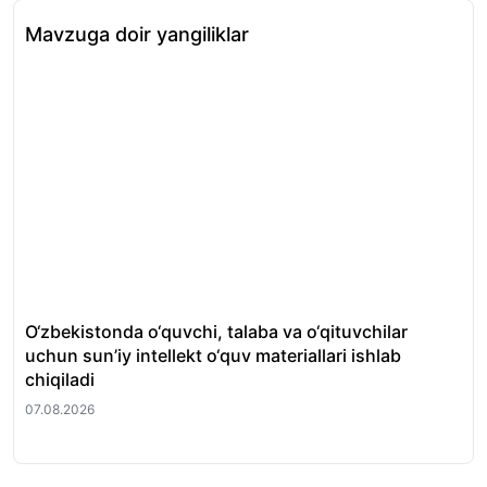
Mavzuga doir yangiliklar
O‘zbekistonda o‘quvchi, talaba va o‘qituvchilar
Al
uchun sun’iy intellekt o‘quv materiallari ishlab
imt
chiqiladi
be
07.08.2026
07.