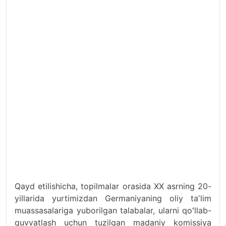
Qayd etilishicha, topilmalar orasida XX asrning 20-
yillarida yurtimizdan Germaniyaning oliy taʼlim
muassasalariga yuborilgan talabalar, ularni qoʻllab-
quvvatlash uchun tuzilgan madaniy komissiya