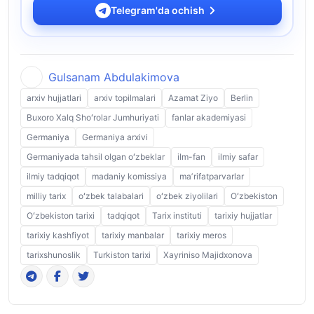
Telegram'da ochish
Gulsanam Abdulakimova
arxiv hujjatlari
arxiv topilmalari
Azamat Ziyo
Berlin
Buxoro Xalq Shoʻrolar Jumhuriyati
fanlar akademiyasi
Germaniya
Germaniya arxivi
Germaniyada tahsil olgan oʻzbeklar
ilm-fan
ilmiy safar
ilmiy tadqiqot
madaniy komissiya
maʼrifatparvarlar
milliy tarix
oʻzbek talabalari
oʻzbek ziyolilari
Oʻzbekiston
Oʻzbekiston tarixi
tadqiqot
Tarix instituti
tarixiy hujjatlar
tarixiy kashfiyot
tarixiy manbalar
tarixiy meros
tarixshunoslik
Turkiston tarixi
Xayriniso Majidxonova