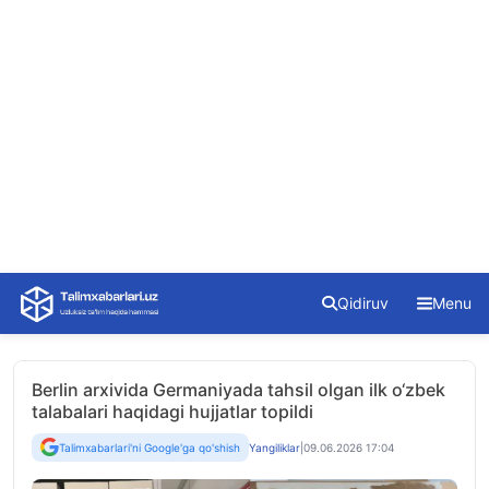
Skip
Qidiruv
Menu
to
content
Berlin arxivida Germaniyada tahsil olgan ilk o‘zbek
talabalari haqidagi hujjatlar topildi
Talimxabarlari'ni Google'ga qo'shish
Yangiliklar
|
09.06.2026 17:04