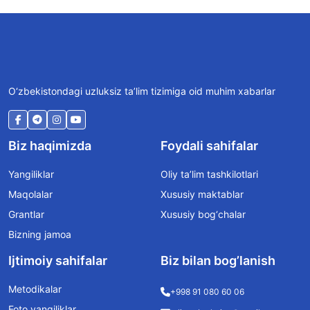
O‘zbekistondagi uzluksiz ta’lim tizimiga oid muhim xabarlar
Biz haqimizda
Foydali sahifalar
Yangiliklar
Oliy ta’lim tashkilotlari
Maqolalar
Xususiy maktablar
Grantlar
Xususiy bog‘chalar
Bizning jamoa
Ijtimoiy sahifalar
Biz bilan bog’lanish
Metodikalar
+998 91 080 60 06
Foto yangiliklar