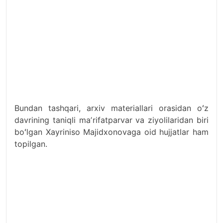
Bundan tashqari, arxiv materiallari orasidan oʻz
davrining taniqli maʼrifatparvar va ziyolilaridan biri
boʻlgan Xayriniso Majidxonovaga oid hujjatlar ham
topilgan.