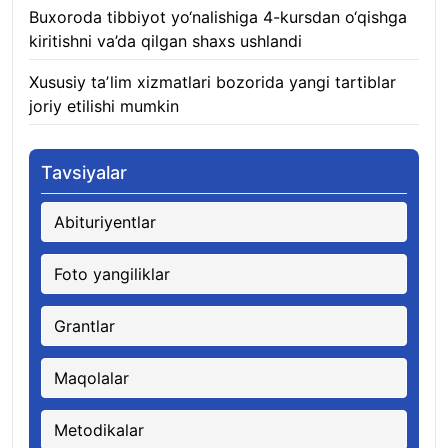
Buxoroda tibbiyot yo‘nalishiga 4-kursdan o‘qishga
kiritishni va’da qilgan shaxs ushlandi
07.08.2026
Xususiy taʼlim xizmatlari bozorida yangi tartiblar
joriy etilishi mumkin
07.08.2026
Tavsiyalar
Abituriyentlar
Foto yangiliklar
Grantlar
Maqolalar
Metodikalar