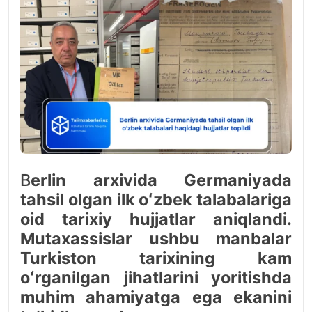
B
erlin arxivida Germaniyada
tahsil olgan ilk oʻzbek talabalariga
oid tarixiy hujjatlar aniqlandi.
Mutaxassislar ushbu manbalar
Turkiston tarixining kam
oʻrganilgan jihatlarini yoritishda
muhim ahamiyatga ega ekanini