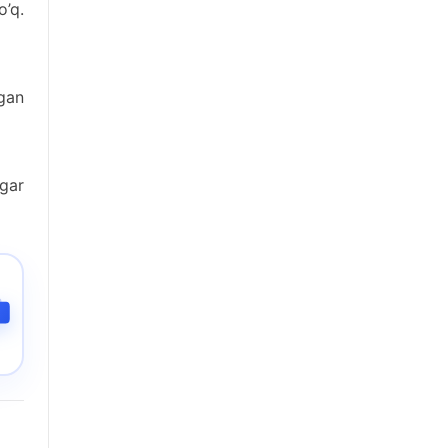
o’q.
gan
agar