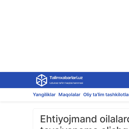
Skip
to
content
Yangiliklar
Maqolalar
Oliy ta’lim tashkilotla
Ehtiyojmand oilalar