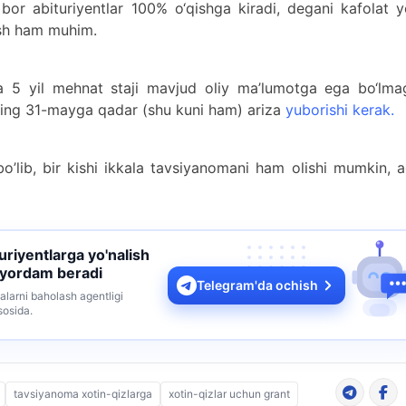
bor abituriyentlar 100% o‘qishga kiradi, degani kafolat y
lish ham muhim.
da 5 yil mehnat staji mavjud oliy ma’lumotga ega bo‘lma
lning 31-mayga qadar (shu kuni ham) ariza
yuborishi kerak.
’lib, bir kishi ikkala tavsiyanomani ham olishi mumkin, 
turiyentlarga yo'nalish
 yordam beradi
Telegram'da ochish
alarni baholash agentligi
sosida.
tavsiyanoma xotin-qizlarga
xotin-qizlar uchun grant