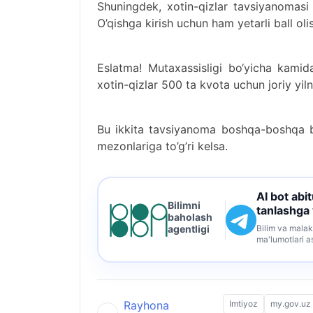
Shuningdek, xotin-qizlar tavsiyanomasi 
O’qishga kirish uchun ham yetarli ball o
Eslatma! Mutaxassisligi bo‘yicha kami
xotin-qizlar 500 ta kvota uchun joriy yi
Bu ikkita tavsiyanoma boshqa-boshqa bo
mezonlariga to’g’ri kelsa.
AI bot abi
Bilimni
tanlashga
baholash
Bilim va malak
agentligi
ma'lumotlari a
Rayhona
Imtiyoz
my.gov.uz