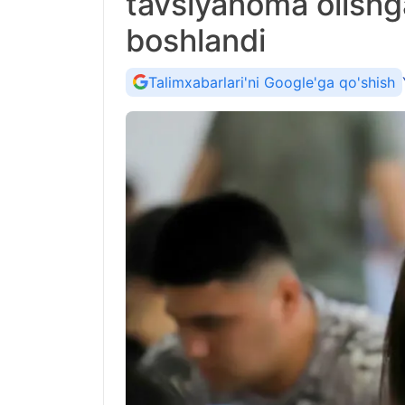
tavsiyanoma olishga
boshlandi
Talimxabarlari'ni Google'ga qo'shish