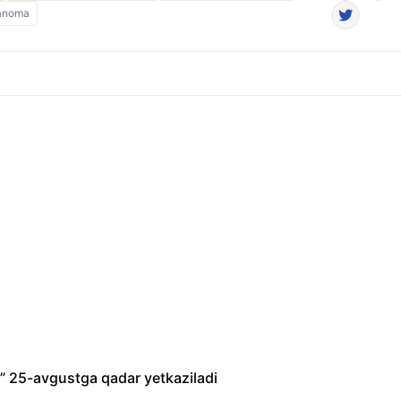
yanoma
ri” 25-avgustga qadar yetkaziladi