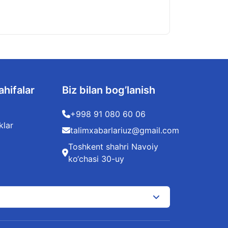
05.08.2026
ahifalar
Biz bilan bog’lanish
+998 91 080 60 06
klar
talimxabarlariuz@gmail.com
Toshkent shahri Navoiy
ko‘chasi 30-uy