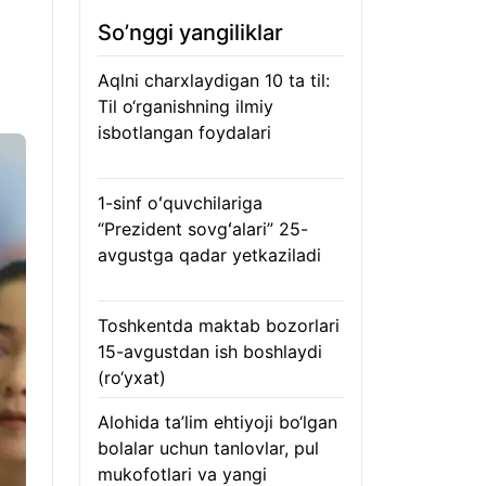
So’nggi yangiliklar
Aqlni charxlaydigan 10 ta til:
Til o‘rganishning ilmiy
isbotlangan foydalari
05.08.2026
1-sinf oʻquvchilariga
“Prezident sovgʻalari” 25-
avgustga qadar yetkaziladi
05.08.2026
Toshkentda maktab bozorlari
15-avgustdan ish boshlaydi
(ro‘yxat)
05.08.2026
Alohida ta’lim ehtiyoji bo‘lgan
bolalar uchun tanlovlar, pul
mukofotlari va yangi