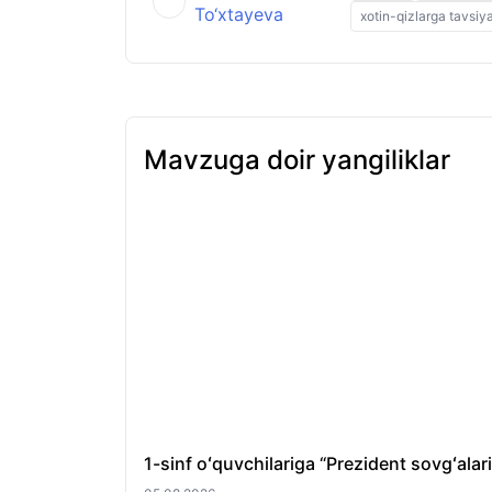
To‘xtayeva
xotin-qizlarga tavsi
Mavzuga doir yangiliklar
1-sinf oʻquvchilariga “Prezident sovgʻala