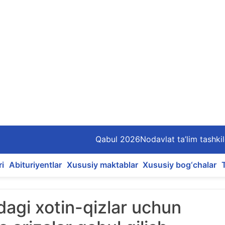
Qabul 2026
Nodavlat ta’lim tashkil
ri
Abituriyentlar
Xususiy maktablar
Xususiy bog‘chalar
dagi xotin-qizlar uchun