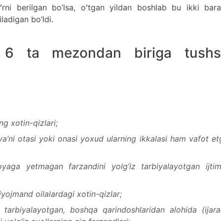
rni berilgan bo’lsa, oʻtgan yildan boshlab bu ikki bara
tiladigan bo’ldi.
i 6 ta mezondan biriga tushs
ng xotin-qizlari;
 ya’ni otasi yoki onasi yoxud ularning ikkalasi ham vafot e
yaga yetmagan farzandini yolg‘iz tarbiyalayotgan ijtim
iyojmand oilalardagi xotin-qizlar;
i tarbiyalayotgan, boshqa qarindoshlaridan alohida
(ijar