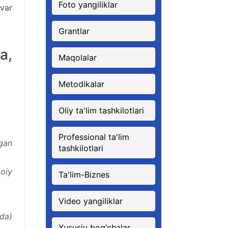
Foto yangiliklar
var
Grantlar
a,
Maqolalar
Metodikalar
Oliy ta'lim tashkilotlari
Professional ta'lim
tgan
tashkilotlari
oiy
Ta'lim-Biznes
Video yangiliklar
ada)
Xususiy bog‘chalar