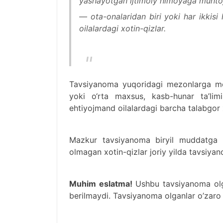
yashayotgan ijtimoiy himoyaga muhtoj y
— ota-onalaridan biri yoki har ikkisi
oilalardagi xotin-qizlar.
Tavsiyanoma yuqoridagi mezonlarga mo
yoki о‘rta maxsus, kasb-hunar ta’lim
ehtiyojmand oilalardagi barcha talabgor 
Mazkur tavsiyanoma biryil muddatga be
olmagan xotin-qizlar joriy yilda tavsiyan
Muhim eslatma!
Ushbu tavsiyanoma olgan
berilmaydi. Tavsiyanoma olganlar o’zaro