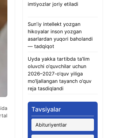
imtiyozlar joriy etiladi
05.08.2026
Sunʼiy intellekt yozgan
hikoyalar inson yozgan
asarlardan yuqori baholandi
— tadqiqot
05.08.2026
Uyda yakka tartibda ta’lim
oluvchi o‘quvchilar uchun
2026–2027-o‘quv yiliga
mo‘ljallangan tayanch o‘quv
reja tasdiqlandi
05.08.2026
ida
Tavsiyalar
tal
Abituriyentlar