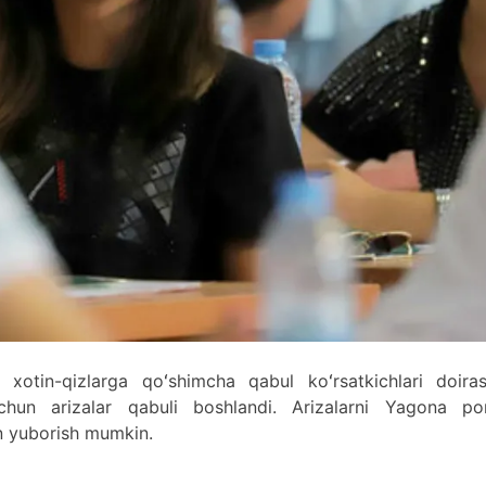
xotin-qizlarga qoʻshimcha qabul koʻrsatkichlari doiras
uchun arizalar qabuli boshlandi. Arizalarni Yagona por
yn yuborish mumkin.