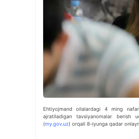
Ehtiyojmand oilalardagi 4 ming nafar 
ajratiladigan tavsiyanomalar berish 
(
my.gov.uz
) orqali 8-iyunga qadar onla