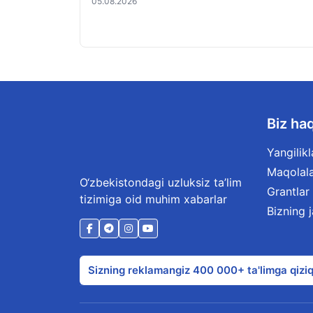
05.08.2026
Biz ha
Yangilikl
Maqolal
O‘zbekistondagi uzluksiz ta’lim
Grantlar
tizimiga oid muhim xabarlar
Bizning 
Sizning reklamangiz 400 000+ ta'limga qiziq