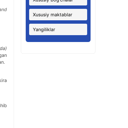
mand
Xususiy maktablar
Yangiliklar
ida)
gan
an.
ira
shib