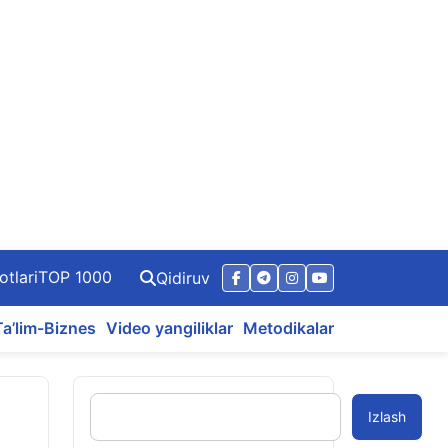
otlari
TOP 1000
Qidiruv
Ta’lim-Biznes
Video yangiliklar
Metodikalar
Izlash