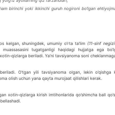
olg‘iz ayollarning qiz farzandlari;
 ham birinchi yoki ikkinchi guruh nogironi bо‘lgan ehtiyoj
s kelgan, shuningdek, umumiy о‘rta ta’lim
(11-sinf negiz
i muassasasini tugatganligi haqidagi hujjatga ega bо‘l
xotin-qizlarga beriladi. Ya’ni tavsiyanoma soni cheklanmag
riladi. O’tgan yili tavsiyanoma olgan, lekin o’qishga k
oma olish uchun yana qayta murojaat qilishlari kerak.
 xotin-qizlarga kirish imtihonlarida qo’shimcha ball qo’
 bellashadi.