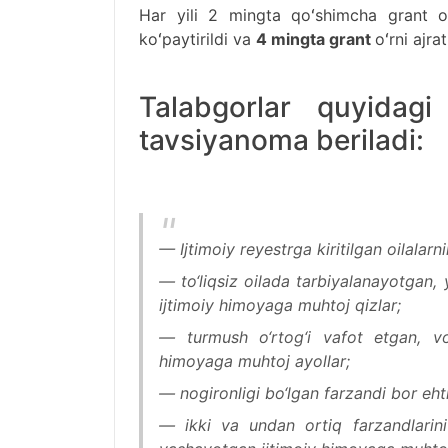
Har yili 2 mingta qoʻshimcha grant oʻ
koʻpaytirildi va
4 mingta grant
oʻrni ajra
Talabgorlar quyidag
tavsiyanoma beriladi:
— Ijtimoiy reyestrga kiritilgan oilalarni
— tо‘liqsiz oilada tarbiyalanayotgan,
ijtimoiy himoyaga muhtoj qizlar;
— turmush о‘rtog‘i vafot etgan, vo
himoyaga muhtoj ayollar;
— nogironligi bо‘lgan farzandi bor eht
— ikki va undan ortiq farzandlarin