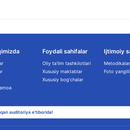
qimizda
Foydali sahifalar
Ijtimoiy s
ar
Oliy ta’lim tashkilotlari
Metodikalar
ar
Xususiy maktablar
Foto yangili
Xususiy bog‘chalar
jamoa
qan auditoriya e'tiborida!