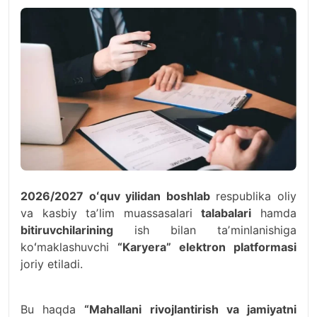
2026/2027 oʻquv yilidan boshlab
respublika oliy
va kasbiy taʼlim muassasalari
talabalari
hamda
bitiruvchilarining
ish bilan taʼminlanishiga
koʻmaklashuvchi
“Karyera” elektron platformasi
joriy etiladi.
Bu haqda
“Mahallani rivojlantirish va jamiyatni