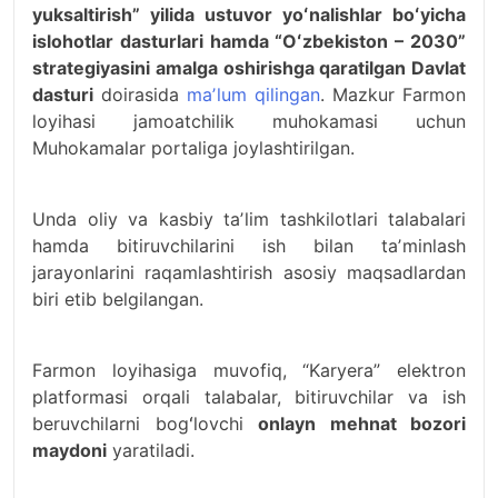
yuksaltirish” yilida ustuvor yoʻnalishlar boʻyicha
islohotlar dasturlari hamda “Oʻzbekiston – 2030”
strategiyasini amalga oshirishga qaratilgan Davlat
dasturi
doirasida
maʼlum qilingan
. Mazkur Farmon
loyihasi jamoatchilik muhokamasi uchun
Muhokamalar portaliga joylashtirilgan.
Unda oliy va kasbiy taʼlim tashkilotlari talabalari
hamda bitiruvchilarini ish bilan taʼminlash
jarayonlarini raqamlashtirish asosiy maqsadlardan
biri etib belgilangan.
Farmon loyihasiga muvofiq, “Karyera” elektron
platformasi orqali talabalar, bitiruvchilar va ish
beruvchilarni bogʻlovchi
onlayn mehnat bozori
maydoni
yaratiladi.