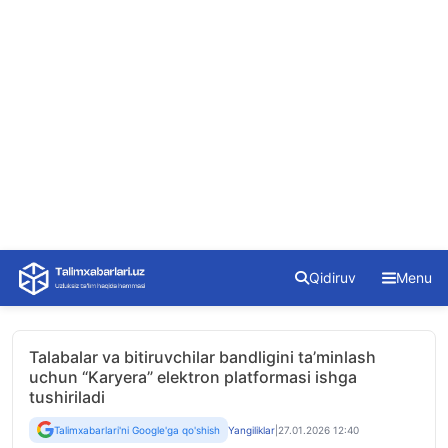
Skip
Qidiruv
Menu
to
content
Talabalar va bitiruvchilar bandligini ta’minlash
uchun “Karyera” elektron platformasi ishga
tushiriladi
Talimxabarlari'ni Google'ga qo'shish
Yangiliklar
|
27.01.2026 12:40