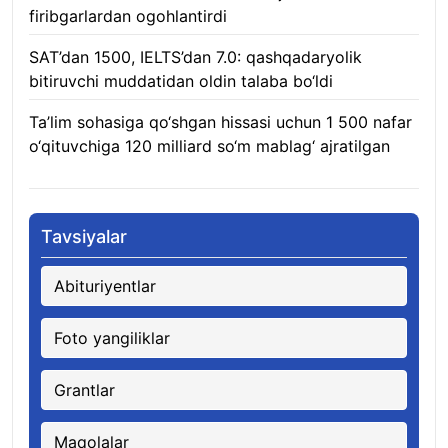
firibgarlardan ogohlantirdi
08.08.2026
SAT’dan 1500, IELTS’dan 7.0: qashqadaryolik
bitiruvchi muddatidan oldin talaba bo‘ldi
08.08.2026
Ta’lim sohasiga qo‘shgan hissasi uchun 1 500 nafar
o‘qituvchiga 120 milliard so‘m mablag‘ ajratilgan
08.08.2026
Tavsiyalar
Abituriyentlar
Foto yangiliklar
Grantlar
Maqolalar