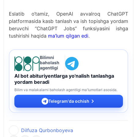
Eslatib o‘tamiz, OpenAI avvalroq ChatGPT
platformasida kasb tanlash va ish topishga yordam
beruvchi ‘‘ChatGPT Jobs’’ funksiyasini ishga
tushirishi haqida
ma’lum qilgan edi
.
Bilimni
baholash
agentligi
AI bot abituriyentlarga yo'nalish tanlashga
yordam beradi
Bilim va malakalarni baholash agentligi ma'lumotlari asosida.
Telegram'da ochish
Dilfuza Qurbonboyeva