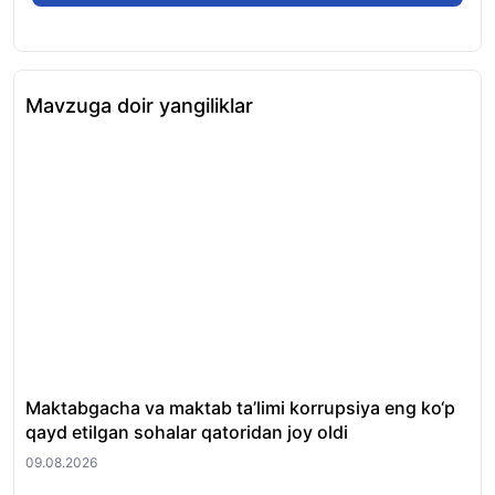
Mavzuga doir yangiliklar
Maktabgacha va maktab ta’limi korrupsiya eng ko‘p
Ku
qayd etilgan sohalar qatoridan joy oldi
09.
09.08.2026