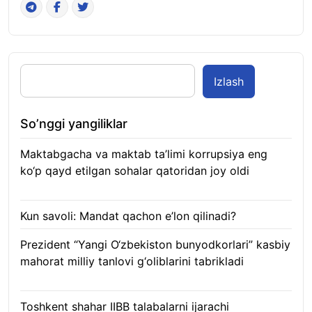
Izlash
So’nggi yangiliklar
Maktabgacha va maktab ta’limi korrupsiya eng
ko‘p qayd etilgan sohalar qatoridan joy oldi
09.08.2026
Kun savoli: Mandat qachon e’lon qilinadi?
09.08.2026
Prezident “Yangi O‘zbekiston bunyodkorlari” kasbiy
mahorat milliy tanlovi g‘oliblarini tabrikladi
08.08.2026
Toshkent shahar IIBB talabalarni ijarachi