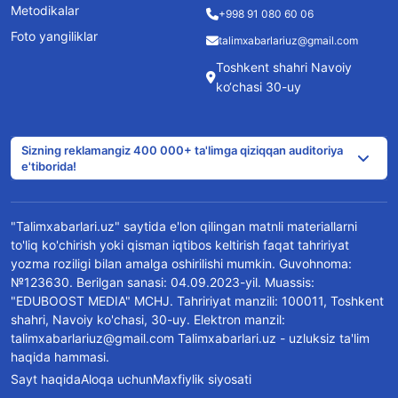
Metodikalar
+998 91 080 60 06
Foto yangiliklar
talimxabarlariuz@gmail.com
Toshkent shahri Navoiy
ko‘chasi 30-uy
Sizning reklamangiz 400 000+ ta'limga qiziqqan auditoriya
e'tiborida!
"Talimxabarlari.uz" saytida e'lon qilingan matnli materiallarni
to'liq ko'chirish yoki qisman iqtibos keltirish faqat tahririyat
yozma roziligi bilan amalga oshirilishi mumkin. Guvohnoma:
№123630. Berilgan sanasi: 04.09.2023-yil. Muassis:
"EDUBOOST MEDIA" MCHJ. Tahririyat manzili: 100011, Toshkent
shahri, Navoiy ko'chasi, 30-uy. Elektron manzil:
talimxabarlariuz@gmail.com Talimxabarlari.uz - uzluksiz ta'lim
haqida hammasi.
Sayt haqida
Aloqa uchun
Maxfiylik siyosati