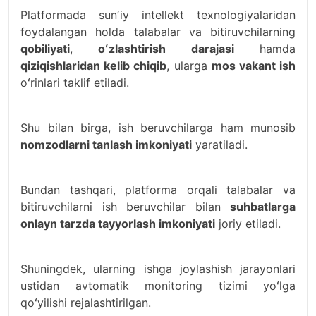
Platformada sunʼiy intellekt texnologiyalaridan
foydalangan holda talabalar va bitiruvchilarning
qobiliyati
,
oʻzlashtirish
darajasi
hamda
qiziqishlaridan kelib chiqib
, ularga
mos vakant ish
oʻrinlari taklif etiladi.
Shu bilan birga, ish beruvchilarga ham munosib
nomzodlarni tanlash imkoniyati
yaratiladi.
Bundan tashqari, platforma orqali talabalar va
bitiruvchilarni ish beruvchilar bilan
suhbatlarga
onlayn tarzda tayyorlash imkoniyati
joriy etiladi.
Shuningdek, ularning ishga joylashish jarayonlari
ustidan avtomatik monitoring tizimi yoʻlga
qoʻyilishi rejalashtirilgan.